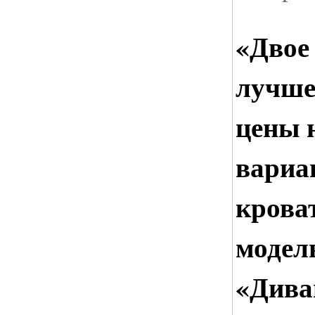
«Двое
лучше
цены 
вариа
крова
модел
«Дива