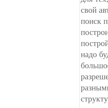
свой ав
поиск 
построи
построй
надо бу
большо
разреше
разным
структ