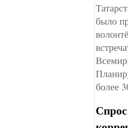
Татарс
было п
волонтё
встреча
Всемир
Планиру
более 3
Спрос
корре