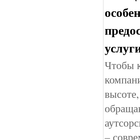
особе
предо
услуг
Чтобы 
компани
высоте,
обраща
аутсорс
– совре