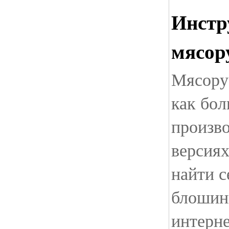
Инстр
мясор
Мясоруб
как бол
произво
версия
найти с
блошин
интерне