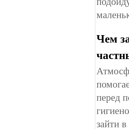
подойду
маленьк
Чем з
частн
Атмосф
помогае
перед п
гигиено
зайти в