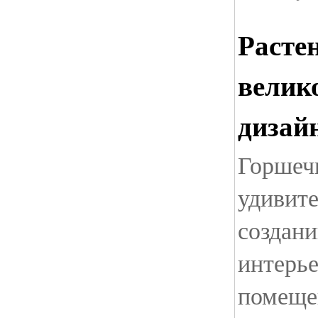
Растен
велик
дизай
Горшеч
удивит
создани
интерь
помещен