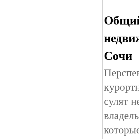
Общий
недви
Сочи
Перспе
курортн
сулят 
владел
которы