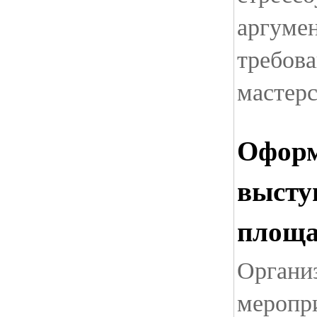
аргуме
требова
мастер
Оформ
высту
площад
Органи
меропр