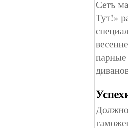
Сеть м
Тут!» р
специа
весенне
парные
дивано
Успех
Должно
таможе