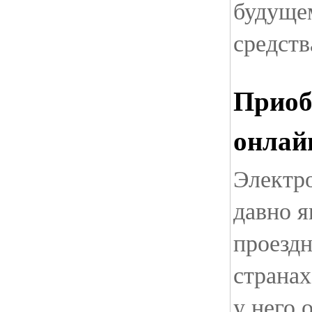
будуще
средств
Приоб
онлай
Электр
давно 
проезд
страна
у него 