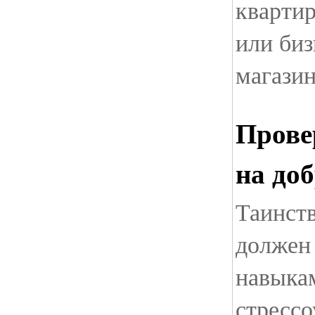
квартир
или биз
магазин
Прове
на до
Таинст
должен
навыкам
стрессо