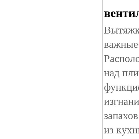
венти
Вытяжк
важные
Распол
над пли
функци
изгнани
запахо
из кух