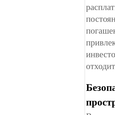
расплат
постоян
погаше
привле
инвест
отходит
Безоп
прост