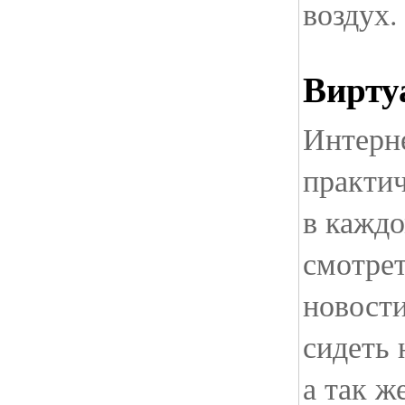
воздух.
Вирту
Интерне
практич
в кажд
смотре
новости
сидеть 
а так ж