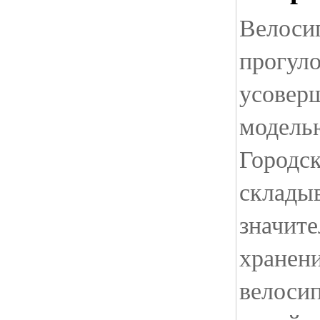
Велосип
прогуло
усовер
модель
Городск
складыв
значите
хранени
велоси