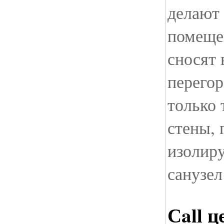
делают 
помеще
сносят 
перегор
только 
стены,
изолир
санузел
Сall ц