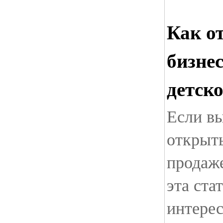
Как о
бизне
детск
Если вы
открыть
продаже
эта ста
интерес