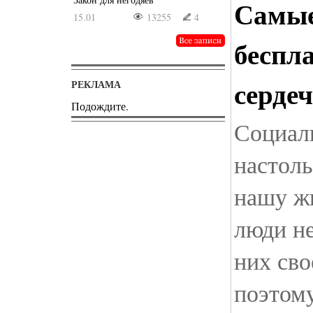
Самые
15.01
13255
4
беспл
серде
РЕКЛАМА
Подождите.
Социал
настоль
нашу жи
люди не
них св
поэтому