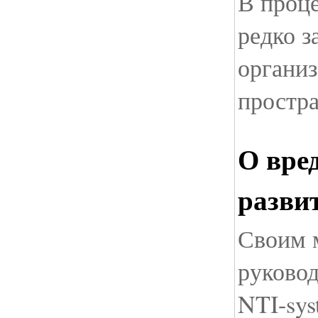
В проц
редко з
организ
простр
О вре
разви
Своим 
руковод
NTI-sys