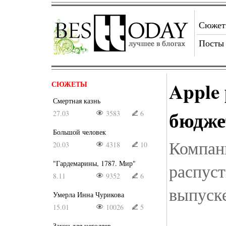
Сюже
Посты
Apple
СЮЖЕТЫ
Смертная казнь
бюдже
27.03
3583
6
Большой человек
Компан
20.03
4318
10
"Гардемарины, 1787. Мир"
распус
8.11
9352
6
выпуск
Умерла Инна Чурикова
15.01
10026
5
Закон для негодяев