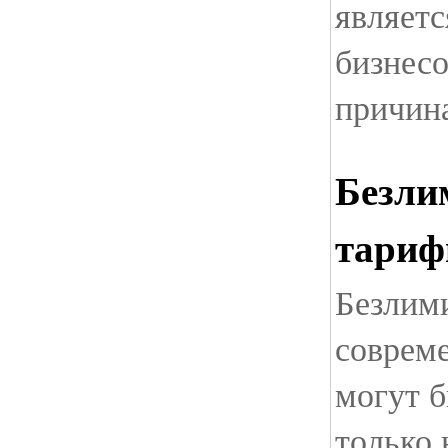
являет
бизнес
причин
Безли
тариф
Безлим
соврем
могут б
только 