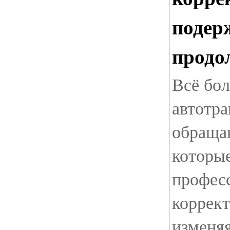
подер
продо
Всё бо
автотра
обраща
которы
профес
коррект
изменяя