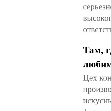
серьезн
высоко
ответст
Там, 
любим
Цех ко
произво
искусны