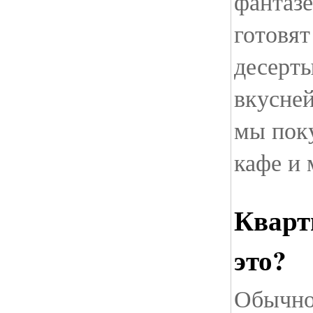
фантазе
готовя
десерт
вкусне
мы пок
кафе и 
Кварт
это?
Обычно