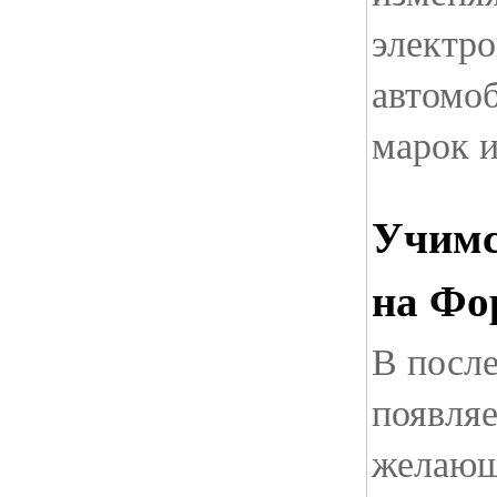
электр
автомоб
марок 
Учимс
на Фо
В посл
появляе
желающ