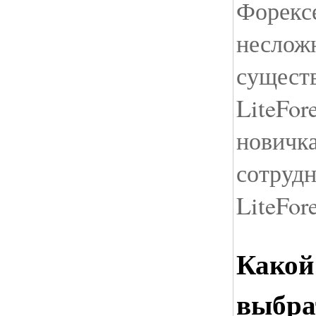
Форексе
неслож
сущест
LiteFor
новичк
сотрудн
LiteFor
Какой
выбра