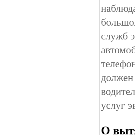
наблюд
большой
служб 
автомо
телефо
должен
водите
услуг э
О выт