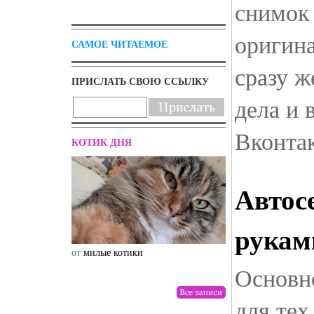
снимок
оригина
САМОЕ ЧИТАЕМОЕ
сразу ж
ПРИСЛАТЬ СВОЮ ССЫЛКУ
дела и
Вконтак
КОТИК ДНЯ
Автос
рукам
от
милые котики
от
drunktwi
Основно
для тех