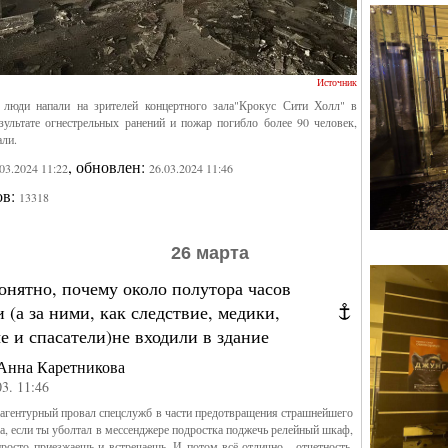
Источник
люди напали на зрителей концертного зала"Крокус Сити Холл" в
зультате огнестрельных ранений и пожар погибло более 90 человек,
али.
, обновлен:
.03.2024 11:22
26.03.2024 11:46
ов:
13318
26 марта
нятно, почему около полутора часов
 (а за ними, как следствие, медики,
 и спасатели)не входили в здание
Анна Каретникова
03. 11:46
агентурный провал спецслужб в части предотвращения страшнейшего
 да, если ты уболтал в мессенджере подростка поджечь релейный шкаф,
просто приезжаешь и встречаешь. И потом всё отлично - отчетность,