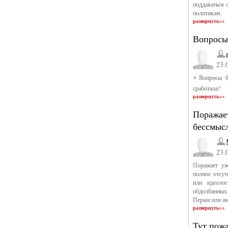
поддаваться 
политикам.
развернуть>>
Вопросы 
23.
⚡️Вопросы б
сработала?
развернуть>>
Поражае
бессмысл
23.
Поражает уж
полное отсут
или идеолог
обдолбанных
Перми или ам
развернуть>>
Тут пожа