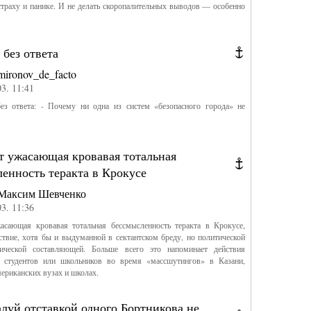
страху и панике. И не делать скоропалительных выводов — особенно
без ответа
mironov_de_facto
03. 11:41
ез ответа: - Почему ни одна из систем «безопасного города» не
т ужасающая кровавая тотальная
енность теракта в Крокусе
Максим Шевченко
03. 11:36
асающая кровавая тотальная бессмысленность теракта в Крокусе,
ствие, хотя бы и выдуманной в сектантском бреду, но политической
ической составляющей. Больше всего это напоминает действия
 студентов или школьников во время «массшутингов» в Казани,
ериканских вузах и школах.
луй отставкой одного Бортникова не