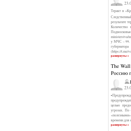
23.
Теракт в «Кр
Следственный
результате т
Количество 
Подмосковья
ministerstva/i
у МЧС – 99. (
губернато
(https://t.me/
развернуть>>
The Wall
Россию 
23.
▪Предупрежде
предупрежда
целью предо
угрозах. По
«полезными»
времени для 
развернуть>>