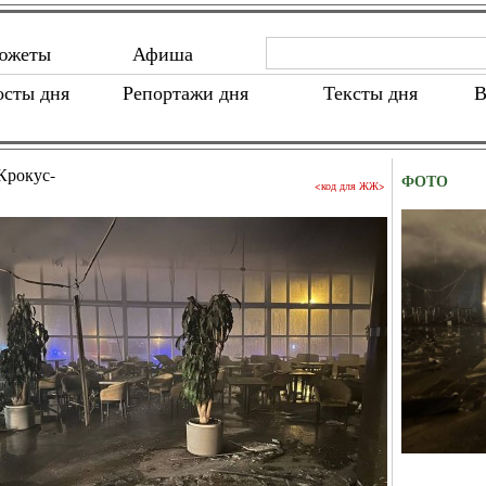
южеты
Афиша
осты дня
Репортажи дня
Тексты дня
В
"Крокус-
ФОТО
<код для ЖЖ>