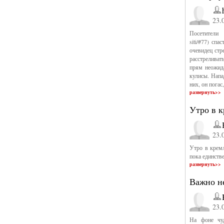
23.
Посетители «
siti/#77) сп
очевидец стр
расстреливат
прям неожида
кулисы. Напа
них, он погас
развернуть>>
Утро в к
23.
Утро в крем
пока единств
развернуть>>
Важно не
23.
На фоне чу