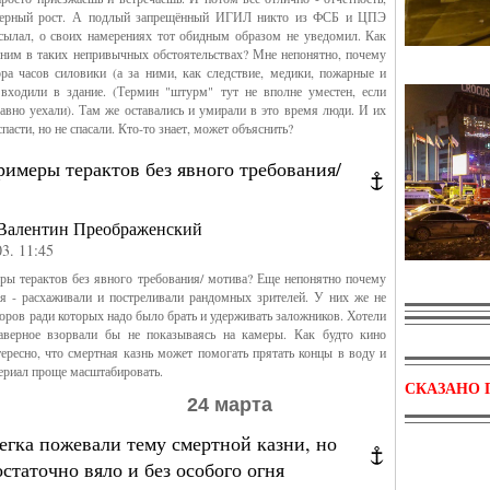
ьерный рост. А подлый запрещённый ИГИЛ никто из ФСБ и ЦПЭ
сылал, о своих намерениях тот обидным образом не уведомил. Как
 ним в таких непривычных обстоятельствах? Мне непонятно, почему
ра часов силовики (а за ними, как следствие, медики, пожарные и
 входили в здание. (Термин "штурм" тут не вполне уместен, если
авно уехали). Там же оставались и умирали в это время люди. И их
асти, но не спасали. Кто-то знает, может объяснить?
римеры терактов без явного требования/
Валентин Преображенский
03. 11:45
ры терактов без явного требования/ мотива? Еще непонятно почему
я - расхаживали и постреливали рандомных зрителей. У них же не
оров ради которых надо было брать и удерживать заложников. Хотели
аверное взорвали бы не показываясь на камеры. Как будто кино
ересно, что смертная казнь может помогать прятать концы в воду и
ериал проще масштабировать.
СКАЗАНО 
24 марта
егка пожевали тему смертной казни, но
остаточно вяло и без особого огня