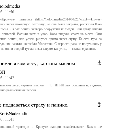
holodmedia
03. 11:56
Крокуса» пытались (https://holod.media/2024/03/22/terakt-v-krokus-
астись через пожарную лестницу, но она была закрыта, рассказал Baza
ельбы. «В зал вошли четверо вооруженных людей. Они сразу начали
ь зрителей. Валили всех в упор. Кого видели, сразу на месте. Они
нно вошли, кто успел, ринулся прямо через сцену. То есть туда, за
давшие зажгли, коктейли Молотова. С первого раза не получилось у
, но они в второй тут же в зал следом кинули», — сказал мужчина.
ремлевском лесу, картина маслом
ВП
03. 11:42
левском лесу, картина маслом: 1. ИГИЛ как основная и, видимо,
енно реалистичная версия.
 поддаваться страху и панике.
BorisNadezhdin
03. 11:41
довищной трагедии в Крокусе эмоции захлёстывают. Важно не