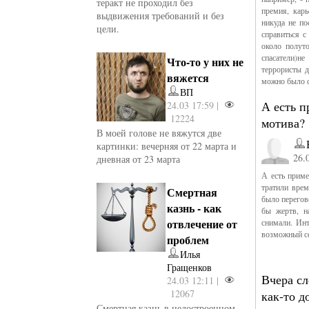
теракт не проходил без
премия, кар
выдвижения требований и без
никуда не по
цели.
справиться с
около полуто
спасатели)не
Что-то у них не
террористы д
вяжется
можно было сп
ВП
А есть п
24.03 17:59 |
12224
мотива?
В моей голове не вяжутся две
картинки: вечерняя от 22 марта и
26.
дневная от 23 марта
А есть приме
тратили врем
Смертная
было перегов
казнь - как
бы жертв, н
отвлечение от
снимали. Инт
возможный с
проблем
Илья
Гращенков
Вчера сл
24.03 12:11 |
12067
как-то д
Смертная казнь в недостроенном