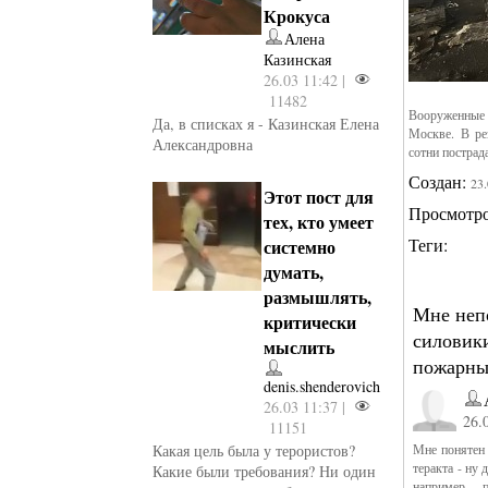
Крокуса
Алена
Казинская
26.03 11:42 |
11482
Вооруженные 
Да, в списках я - Казинская Елена
Москве. В ре
Александровна
сотни пострад
Создан:
23
Этот пост для
Просмотр
тех, кто умеет
Теги:
системно
думать,
размышлять,
Мне непо
критически
силовики
мыслить
пожарные
denis.shenderovich
26.03 11:37 |
26.
11151
Какая цель была у терористов?
Мне понятен 
теракта - ну
Какие были требования? Ни один
например, - 