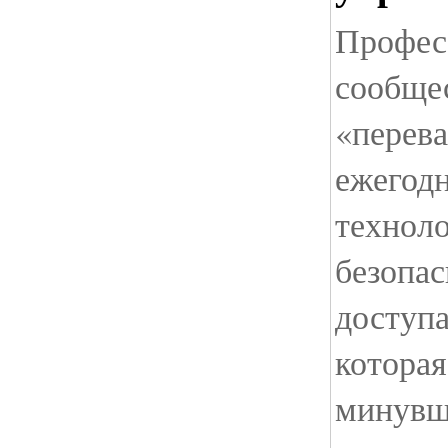
Профес
сообще
«перева
ежегод
техноло
безопас
доступа
котора
минувш