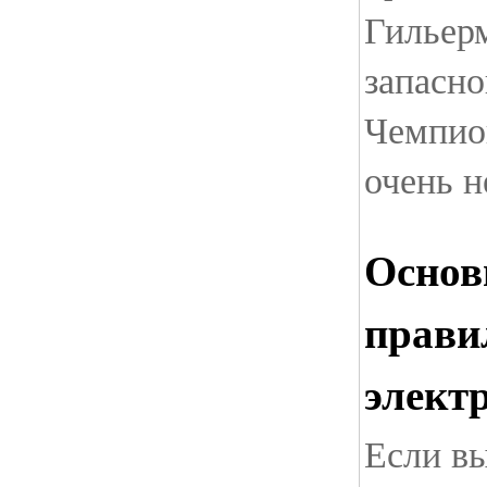
Гильерм
запасно
Чемпио
очень 
Основ
прави
элект
Если в