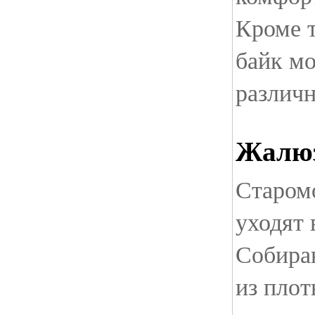
Кроме 
байк мо
различ
Жалюз
Старом
уходят 
Собира
из плот