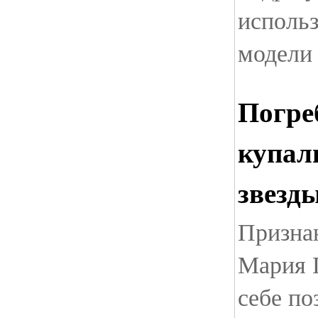
исполь
модели
Погре
купал
звезд
Признан
Мария 
себе по