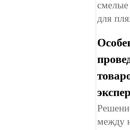
смелые
для пл
Особе
прове
товар
экспе
Решени
между 