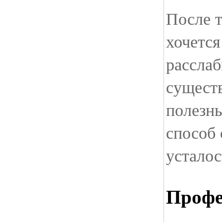
После т
хочетс
рассла
сущест
полезн
способ 
усталос
Профе