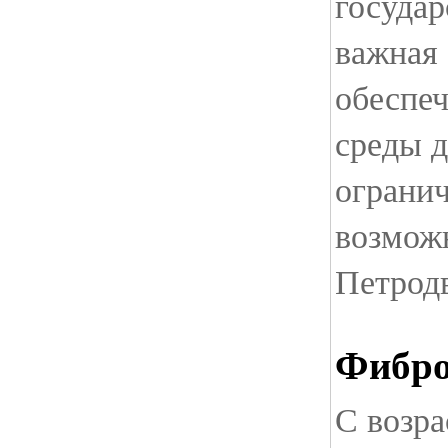
государ
важная 
обеспе
среды д
ограни
возмож
Петрод
Фибро
С возра