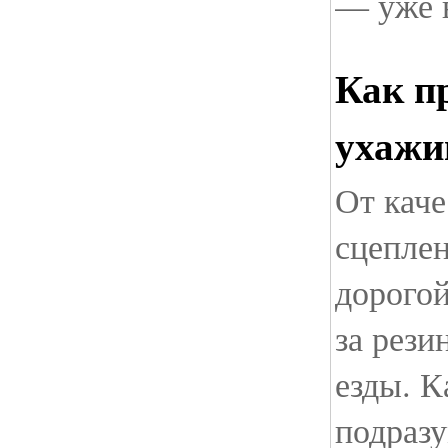
— уже 
Как п
ухажи
От каче
сцеплен
дорогой
за рези
езды. 
подраз