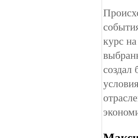
Происх
события
курс н
выбран
создал 
условия
отрасле
эконом
Макси