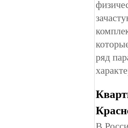
физиче
зачасту
компле
которы
ряд пар
характе
Кварт
Красн
В Росс