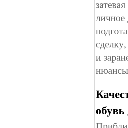
затевая
личное 
подгота
сделку,
и заран
нюанс
Качес
обувь 
Прибли