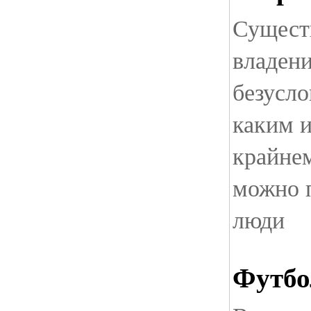
Существ
владен
безусло
каким 
крайнем
можно 
люди
Футбо