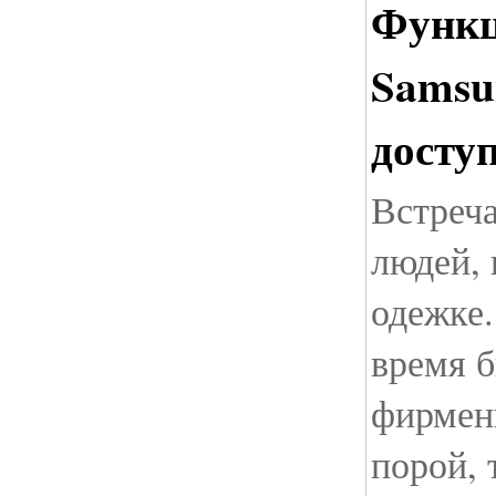
Функц
Samsu
досту
Встреч
людей, 
одежке.
время б
фирмен
порой, 