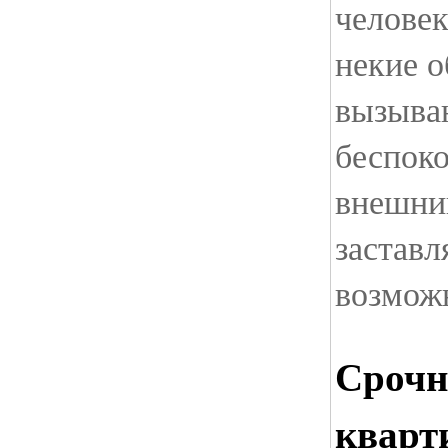
человек
некие о
вызыва
беспоко
внешний
заставл
возмож
Срочн
кварт