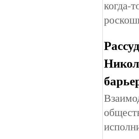
когда-т
роскош
Рассу
Никол
барье
Взаимо
общест
исполн