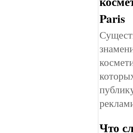
космет
Paris
Сущест
знамен
космети
которы
публику
реклам
Что с