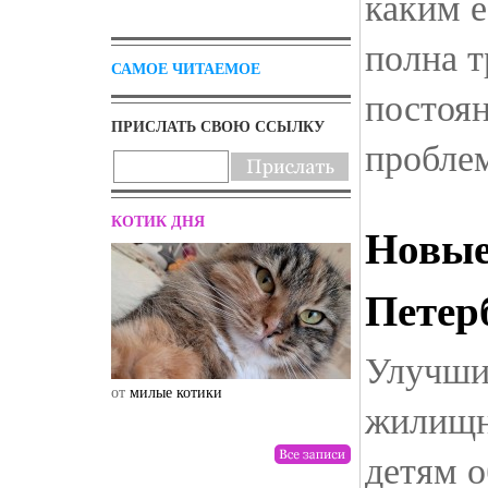
каким е
полна т
САМОЕ ЧИТАЕМОЕ
постоя
ПРИСЛАТЬ СВОЮ ССЫЛКУ
пробле
КОТИК ДНЯ
Новые
Петер
Улучши
от
милые котики
от
drunktwi
жилищн
детям о