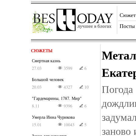
Сюже
Посты
Метал
СЮЖЕТЫ
Смертная казнь
Екате
27.03
3599
6
Большой человек
Погода
20.03
4327
10
"Гардемарины, 1787. Мир"
дождли
8.11
9396
6
задумал
Умерла Инна Чурикова
15.01
10043
5
заново 
Закон для негодяев