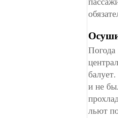
пассажи
обязате
Осуши
Погода 
централ
балует.
и не бы
прохлад
льют п