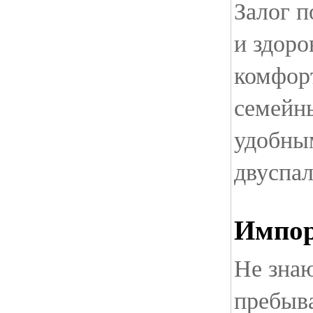
Залог 
и здоро
комфорт
семейн
удобны
двуспа
Импо
Не знаю
пребыв