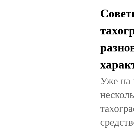
Совет
тахог
разно
харак
Уже на
несколь
тахогра
средств