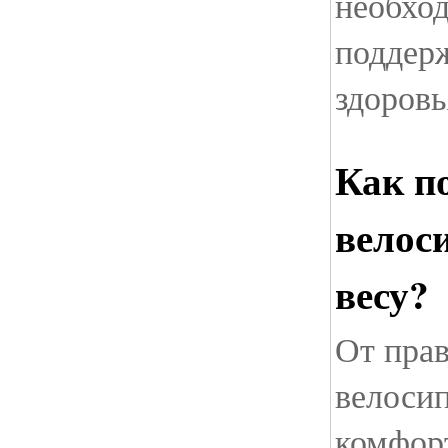
необхо
поддер
здоровь
Как п
велоси
весу?
От пра
велосип
комфорт