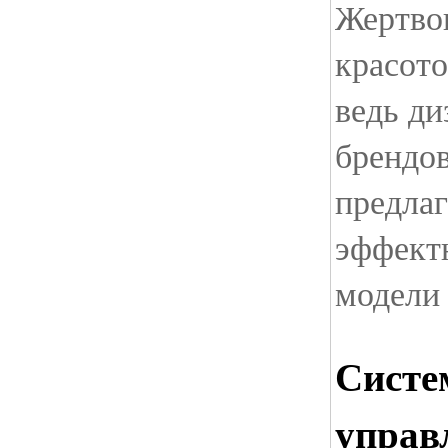
Жертво
красото
ведь д
брендо
предла
эффект
модели
Систе
управ