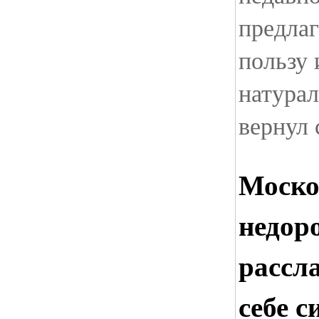
предлаг
пользу 
натура
вернул 
Моско
недор
рассл
себе 