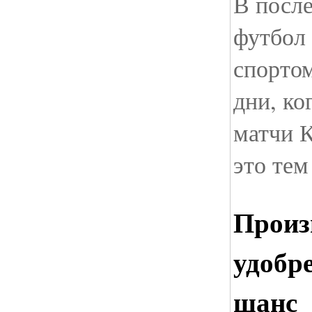
В посл
футбол
спортом
дни, ко
матчи 
это тем
Произ
удобр
шанс