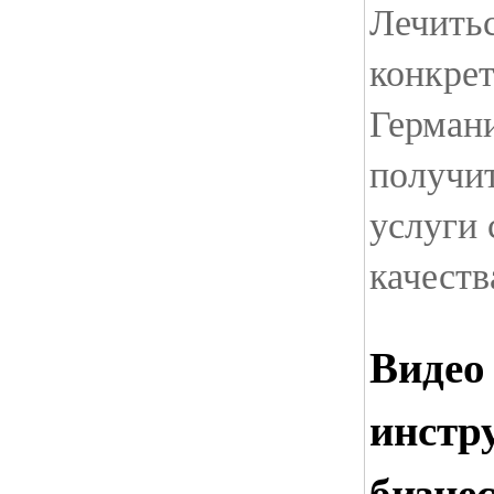
Лечитьс
конкрет
Германи
получи
услуги 
качеств
Видео
инстр
бизнес