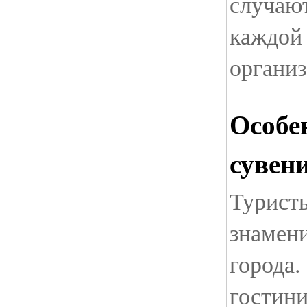
случают
каждой
органи
Особе
сувен
Турист
знамен
города.
гостин