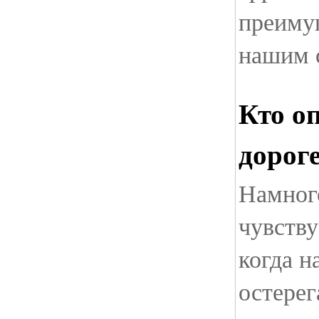
преиму
нашим 
Кто оп
дорог
Намног
чувству
когда н
остерег