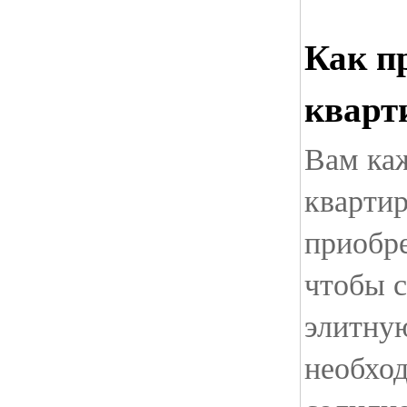
Как п
кварт
Вам каж
квартир
приобр
чтобы с
элитную
необхо