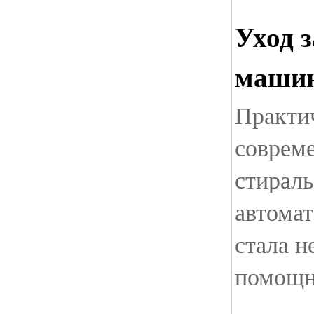
Уход 
машин
Практи
совреме
стирал
автомат
стала 
помощн