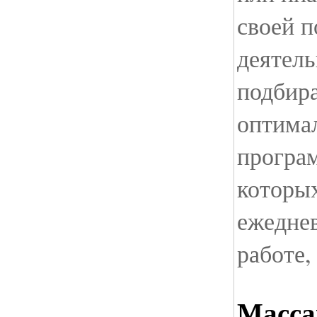
своей п
деятел
подбира
оптима
програ
которы
ежеднев
работе,
Масса