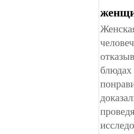
женщи
Женска
человеч
отказы
блюдах
понрав
доказал
провед
исследо