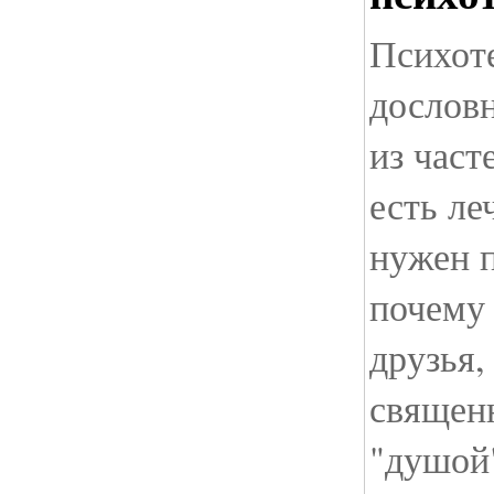
Психоте
дослов
из част
есть ле
нужен п
почему 
друзья,
священн
"душой