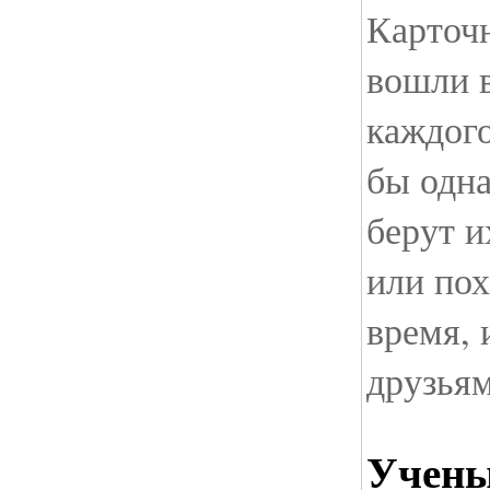
Карточ
вошли 
каждого
бы одна
берут и
или пох
время, 
друзья
Учены