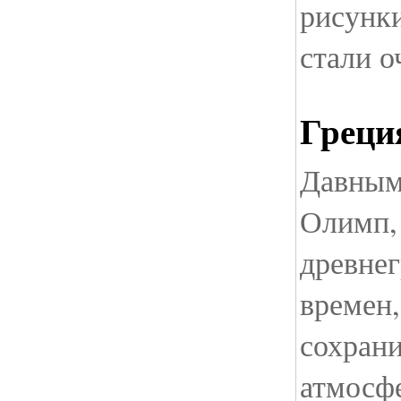
рисунки
стали 
Греци
Давным-
Олимп,
древнег
времен,
сохран
атмосфе