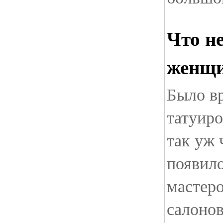
Что н
женщи
Было вр
татуиро
так уж 
появил
мастеро
салонов