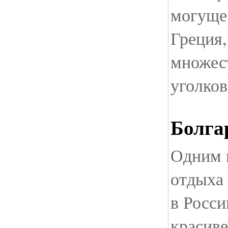
могуще
Греция
множест
уголков
Болга
Одним 
отдыха
в Росси
красив