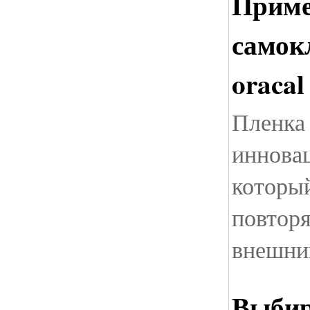
Приме
самок
oracal
Пленка 
иннова
который
повторя
внешни
Выби