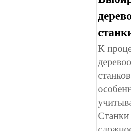
дерев
станк
К проц
дерево
станков
особенн
учитыв
Станки 
сложное