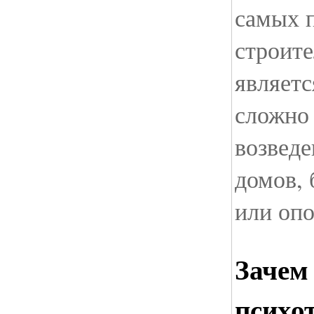
самых 
строит
являетс
сложно 
возвед
домов,
или опо
Зачем
психо