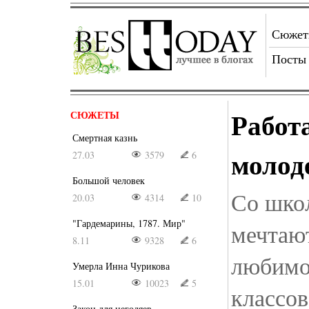
Сюже
Посты
Работ
СЮЖЕТЫ
Смертная казнь
молод
27.03
3579
6
Большой человек
Со шко
20.03
4314
10
"Гардемарины, 1787. Мир"
мечтают
8.11
9328
6
любимо
Умерла Инна Чурикова
15.01
10023
5
классов
Закон для негодяев