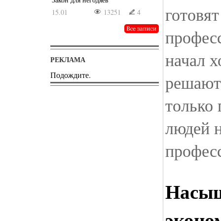
готовят
15.01
13251
4
професс
начал х
РЕКЛАМА
Подождите.
решают,
только 
людей 
профес
Насы
эконо