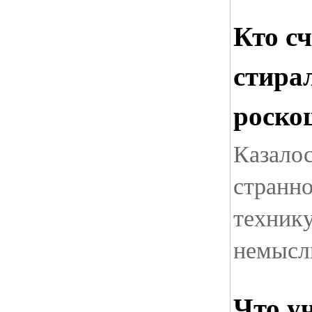
Кто с
стира
роск
Казалос
странно
технику
немысл
Что у