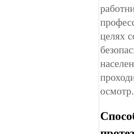
работн
професс
целях с
безопас
населен
проход
осмотр.
Спосо
проте