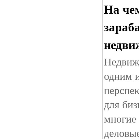
На че
зараб
недви
Недвиж
одним 
перспе
для биз
многие
деловы