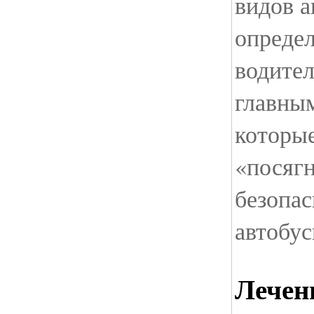
видов а
опреде
водител
главны
которы
«посягн
безопас
автобу
Лечен