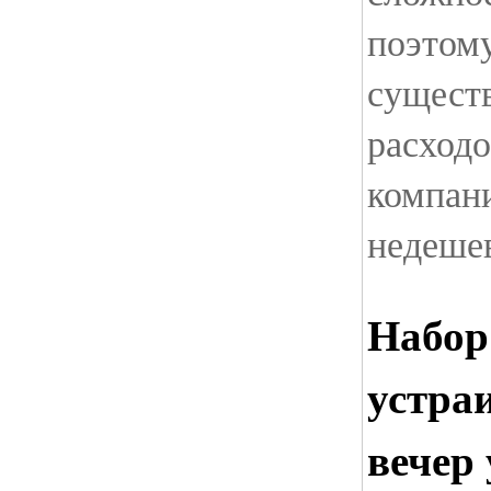
поэтом
сущест
расход
компани
недеше
Набор
устра
вечер 