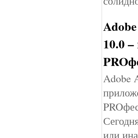
солидно
Adobe
10.0 –
PROфе
Adobe A
прилож
PROфес
Сегодня
или ин