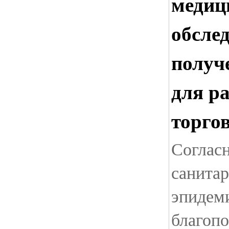
медиц
обсле
получ
для р
торго
Соглас
санитар
эпидем
благопо