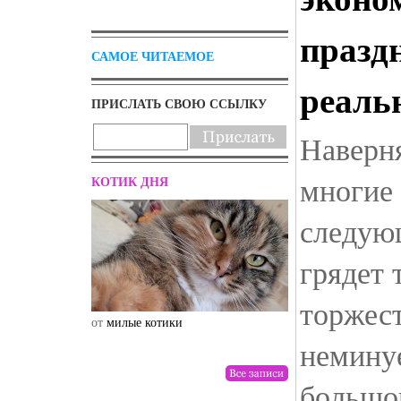
празд
САМОЕ ЧИТАЕМОЕ
реаль
ПРИСЛАТЬ СВОЮ ССЫЛКУ
Наверня
многие 
КОТИК ДНЯ
следую
грядет 
торжест
от
милые котики
от
drunktwi
немину
большог