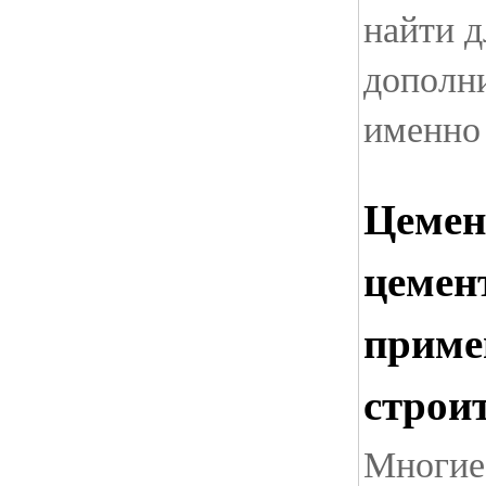
найти д
дополни
именно 
Цемен
цемент
приме
строи
Многие