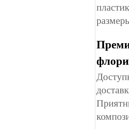
пласти
размер
Прем
флори
Доступ
доставк
Приятн
композ