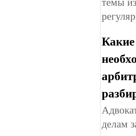
темы из
регуляр
Какие
необх
арбит
разби
Адвока
делам з