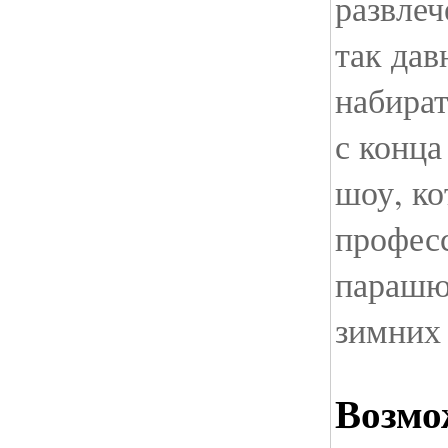
развлеч
так дав
набира
с конца
шоу, ко
профес
парашю
зимних
Возмо