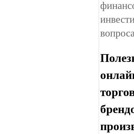
финанс
инвест
вопрос
Полез
онлай
торгов
бренд
произ