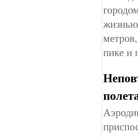
городом
жизнью
метров
пике и 
Непов
полет
Аэроди
приспо