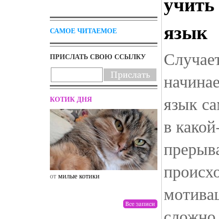
учить
язык
САМОЕ ЧИТАЕМОЕ
Случает
ПРИСЛАТЬ СВОЮ ССЫЛКУ
начина
язык са
КОТИК ДНЯ
в какой
прерыва
происхо
от
милые котики
от
drunktwi
мотивац
сложно 