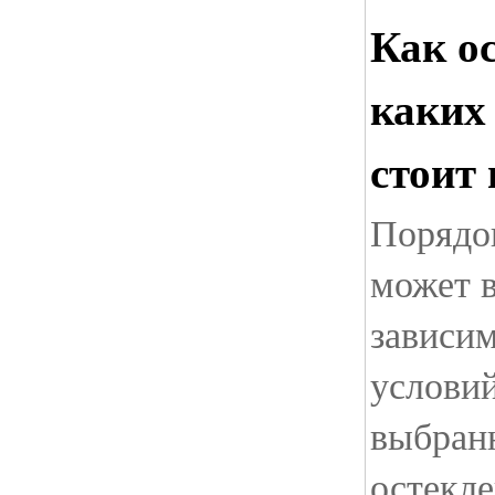
Как о
каких
стоит
Порядо
может в
зависи
условий
выбран
остекле