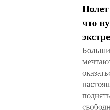
Полет 
что ну
экстр
Большин
мечтают
оказать
настоящ
поднять
свободн