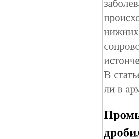
заболев
происх
нижних 
сопров
истонче
В стать
ли в ар
Пром
дроби