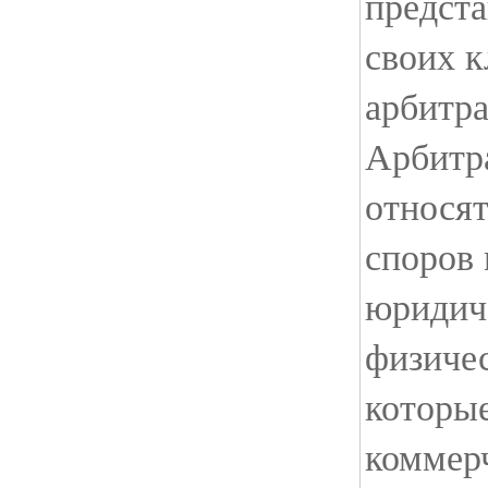
предст
своих к
арбитр
Арбитр
относя
споров
юридич
физиче
которые
коммер