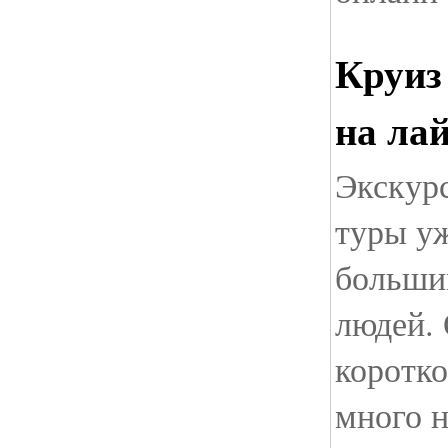
Круиз
на ла
Экскур
туры у
больши
людей. 
коротко
много н