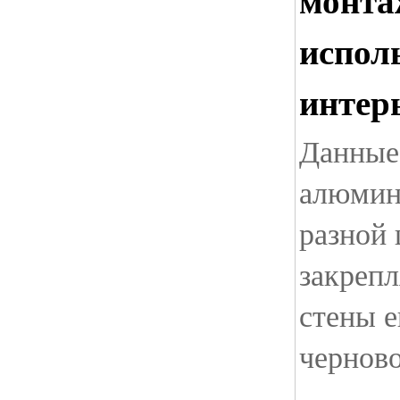
исполь
интер
Данные
алюмин
разной
закрепл
стены е
черново