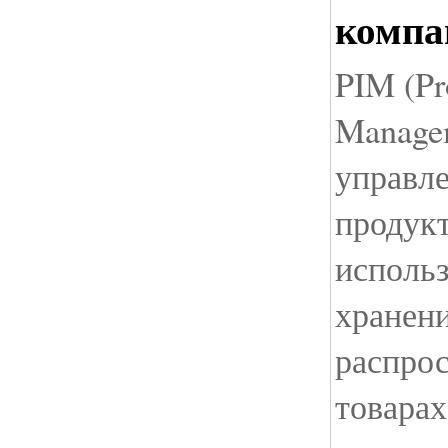
компа
PIM (Pr
Managem
управл
продукт
использ
хранени
распро
товарах