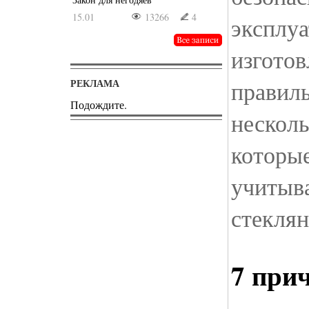
15.01
13266
4
эксплуа
изгото
правиль
РЕКЛАМА
Подождите.
несколь
которы
учитыва
стекля
7 при