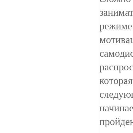
занимат
режиме.
мотива
самоди
распрос
которая
следую
начинае
пройде