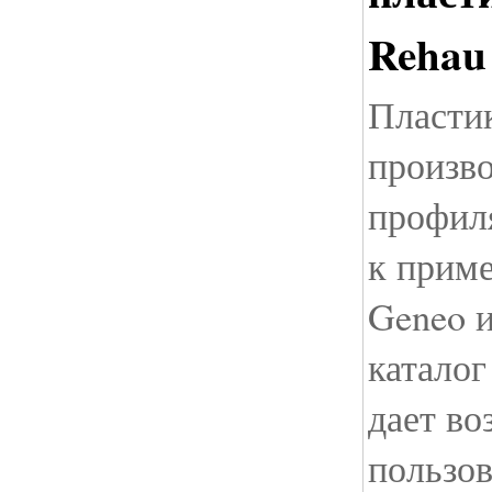
Rehau
Пласти
произво
профил
к приме
Geneo и
каталог
дает в
пользо