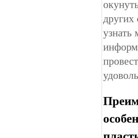
окунуть
других 
узнать 
информ
провест
удоволь
Преим
особе
пласт