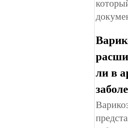
которы
докуме
Варик
расши
ли в 
забол
Варикоз
предста