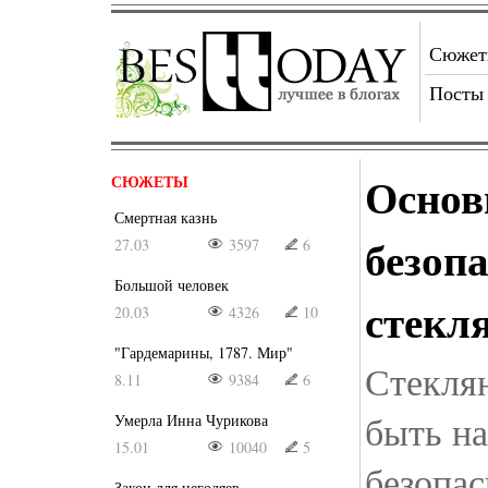
Сюже
Посты
Основ
СЮЖЕТЫ
Смертная казнь
безоп
27.03
3597
6
Большой человек
стекл
20.03
4326
10
"Гардемарины, 1787. Мир"
Стекля
8.11
9384
6
быть н
Умерла Инна Чурикова
15.01
10040
5
безопа
Закон для негодяев