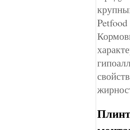
крупный
Petfood
Кормов
характ
гипоал
свойств
жирнос
Плинт
монтаж