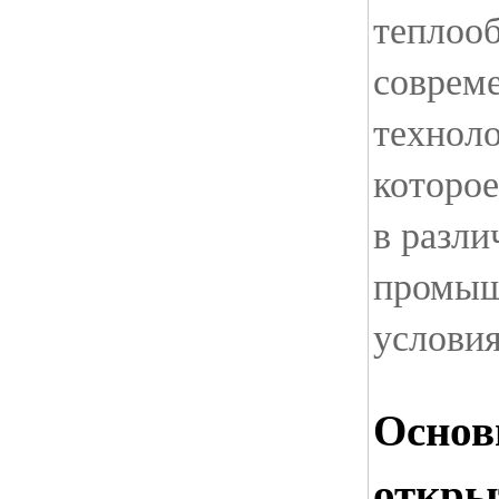
теплооб
соврем
техноло
которо
в разли
промыш
услови
Основ
откры