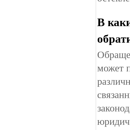
В как
обрат
Обраще
может п
различн
связанн
законод
юридич