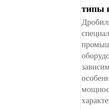
типы 
Дробил
специа
промыш
оборудо
зависим
особенн
мощнос
характе