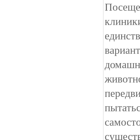
Посеще
клиники
единст
вариант
домашн
животно
передви
пытатьс
самосто
существ