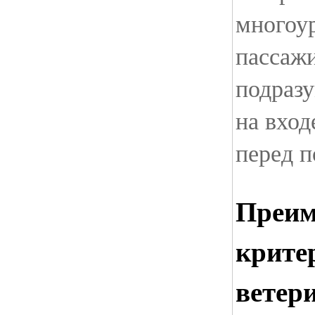
многоу
пассаж
подраз
на вход
перед п
Преим
крите
ветер