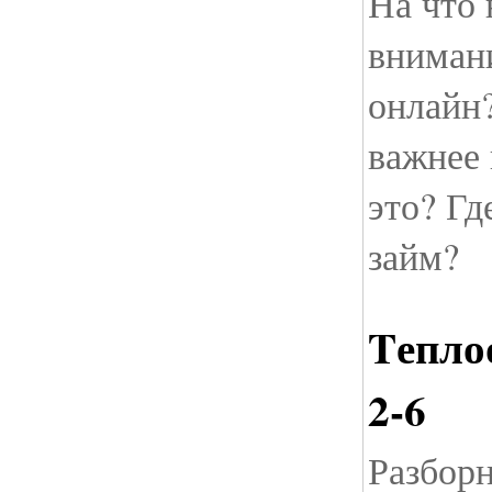
На что 
внимани
онлайн
важнее 
это? Гд
займ?
Tепло
2-6
Разбор