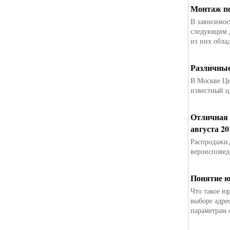
Монтаж по
В зависимос
следующим д
из них обла
Различные
В Москве Цв
известный 
Отличная 
августа 2
Распродажи,
вероисповед
Понятие ю
Что такое ю
выборе адре
параметрам 