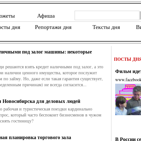
южеты
Афиша
осты дня
Репортажи дня
Тексты дня
В
личными под залог машины: некоторые
ПОСТЫ ДН
ди решаются взять кредит наличными под залог, а это
Фильм идет
и наличии ценного имущества, которое послужит
м по займу. Но, даже если такая гарантия существует,
www.faceboo
ределенным причинам) не всегда согласится...
 Новосибирска для деловых людей
то рабочая и туристическая поездки кардинально
опрос, который часто беспокоит бизнесменов в чужом
 снять гостиницу?
ая планировка торгового зала
В России с