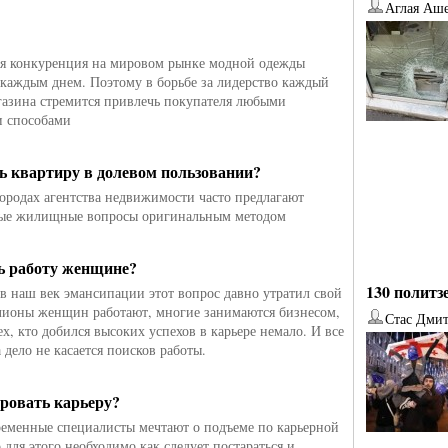
Аглая Аш
ы
я конкуренция на мировом рынке модной одежды
с каждым днем. Поэтому в борьбе за лидерство каждый
газина стремится привлечь покупателя любыми
 способами
ь квартиру в долевом пользовании?
ородах агентства недвижимости часто предлагают
рые жилищные вопросы оригинальным методом
ь работу женщине?
130 политз
 в наш век эмансипации этот вопрос давно утратил свой
ионы женщин работают, многие занимаются бизнесом,
Стас Дми
ех, кто добился высоких успехов в карьере немало. И все
а дело не касается поисков работы.
от
Наталья Верхова
от
Ирина Ин
ровать карьеру?
еменные специалисты мечтают о подъеме по карьерной
 для этого необходимо как следует постараться и