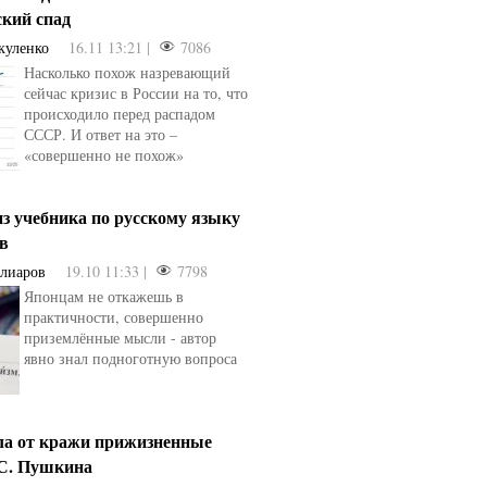
ский спад
куленко
16.11 13:21 |
7086
Насколько похож назревающий
сейчас кризис в России на то, что
происходило перед распадом
СССР. И ответ на это –
«совершенно не похож»
з учебника по русскому языку
ев
Алиаров
19.10 11:33 |
7798
Японцам не откажешь в
практичности, совершенно
приземлённые мысли - автор
явно знал подноготную вопроса
ла от кражи прижизненные
.С. Пушкина