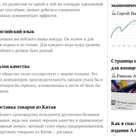
, но разместив на одной и той же площади одинаковый
экономиче
ми способами, можно добиться совершенно
Сергей Ва
ожных коммерческих эффектов.
нглийский язык
 знания английского языка никуда. Он нужен и для
ля отдыха и не только. Для каждого вида нужд уровень
ийского должен быть разный
Страница и
алон качества
для японц
 общество тесно сосуществует с миром техники. Без
Рамазан 
х компьютеров производительность заводов упала бы в
ентация бы терялась, изнашивалась и вести её было бы
ожнее
оставка товаров из Китая
йского производства пользуются достаточно большим
рынке, ведь они имеют хорошее качество и приемлемую
Как я спас
лавный вопрос, который стоит перед предпринимателем,
издания А
рговать товарами из Китая, - доставка.