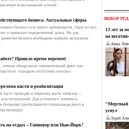
максимум всевозможных усилий.
ВЫБОР РЕД
ействующего бизнеса. Актуальные сферы
отового бизнеса есть много преимуществ. Одно из них –
13 лет за 
тает и приносит определенный доход. Но для
на негатив
 развития бизнеса необходимо выбрать актуальное
.
Анна Лев
работе? Пришло время перемен!
о, ученые обнаружили занимательный факт: как
существует «синдром отсутствия отпуска».
ерелома кисти и реабилитация
и часто приводят к перелому кости запястья —
 или полулунной. Для успешного лечения и
"Мертвый 
и больному прописывается специальная диета и
ряд процедур.
уснул
Зураб Аль
ать на отдых – Ганновер или Нью-Йорк?