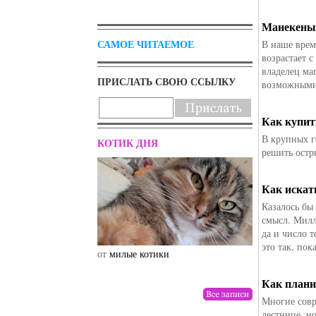
Манекен
САМОЕ ЧИТАЕМОЕ
В наше врем
возрастает 
владелец ма
ПРИСЛАТЬ СВОЮ ССЫЛКУ
возможными
Как купит
В крупных г
КОТИК ДНЯ
решить ост
Как искат
Казалось бы
смысл. Милл
да и число т
это так, пок
от
милые котики
от
drunktwi
Как плани
Многие совр
лестнице, но