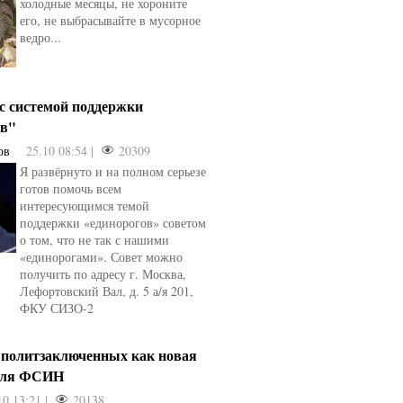
холодные месяцы, не хороните
его, не выбрасывайте в мусорное
ведро...
 с системой поддержки
ов"
ов
25.10 08:54 |
20309
Я развёрнуто и на полном серьезе
готов помочь всем
интересующимся темой
поддержки «единорогов» советом
о том, что не так с нашими
«единорогами». Совет можно
получить по адресу г. Москва,
Лефортовский Вал, д. 5 а/я 201,
ФКУ СИЗО-2
 политзаключенных как новая
для ФСИН
10 13:21 |
20138