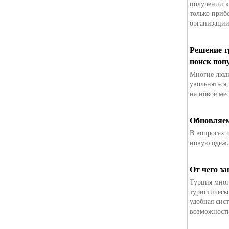
получении к
только приб
организации
Решение т
поиск поп
Многие люди
увольняться,
на новое ме
Обновляем
В вопросах 
новую одежд
От чего з
Турция мног
туристическ
удобная сис
возможности