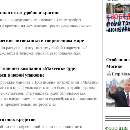
плантаты: удобно и красиво
ция с хирургическим вмешательством требует
го времени на заживление травмированных тканей
ческие автовышки в современном мире
вно растут в высоту, поэтому любой современный
уждается в телескопических автоподъемниках
Особенност
Москве
т майонез компании «Махеевъ» будет
Петр Мил
ься в новой упаковке
арубежье майонез «Провансаль» от компании «Махеевъ»
аться в новой упаковке, которая была разработана для
 покупателей. Эта упаковка будет отличаться как
ак и содержанием, согласно европейским нормативным
 и предпочтениям потребителей.
готных кредитов
й частью современной жизни стало понятие о
ФОТО ДНЯ