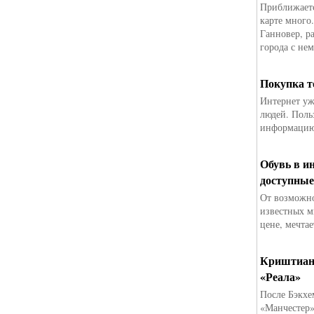
Приближаетс
карте много
Ганновер, р
города с не
Покупка т
Интернет уж
людей. Поль
информацию,
Обувь в и
доступные
От возможно
известных м
цене, мечта
Криштиану
«Реала»
После Бэкх
«Манчестер»