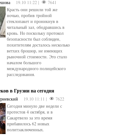
ешова
19.10 11:22 |
7641
Красть они решили той же
ночью, пробив тройной
стеклопакет и проникнув в
читальный зал, ободравшись в
кровь. Но поскольку протокол
безопасности был соблюден,
похитителям досталось несколько
ветхих брошюр, не имеющих
рыночной стоимости. Это стало
началом большого
международного полицейского
расследования.
еков в Грузии на сегодня
триевский
19.10 11:11 |
7622
Сегодня минуло две недели с
овели
от
kotyaravesel
от
Анна Бойко
протестов 4 октября, и в
Сакартвело за это время
прибавилось 62 новых
политзаключенных.