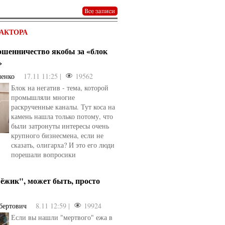
АКТОРА
мошенничество якобы за «блок
»
ченко
17.11 11:25 |
19562
Блок на негатив - тема, которой
промышляли многие
раскрученные каналы. Тут коса на
камень нашла только потому, что
были затронуты интересы очень
крупного бизнесмена, если не
сказать, олигарха? И это его люди
порешали вопросики
ёжик", может быть, просто
бертович
8.11 12:59 |
19924
Если вы нашли "мертвого" ежа в