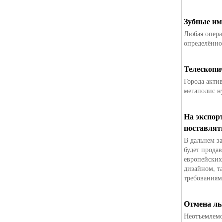
Зубные им
Любая опера
определённо
Телескопи
Города акти
мегаполис н
На экспор
поставлят
В дальнем з
будет продав
европейских
дизайном, т
требованиям
Отмена ль
Неотъемлемо