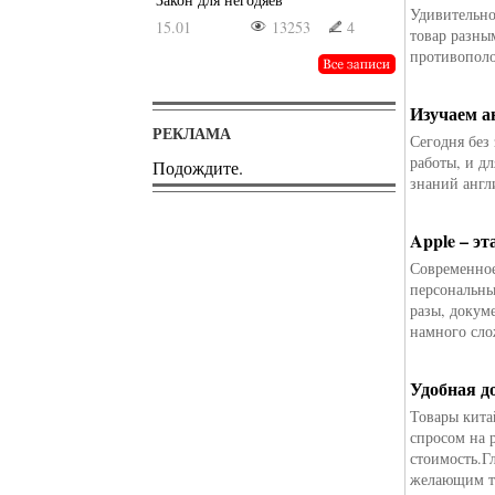
Удивительно
15.01
13253
4
товар разны
противопол
Изучаем а
РЕКЛАМА
Сегодня без
работы, и д
Подождите.
знаний англ
Apple – эт
Современное
персональны
разы, докум
намного сл
Удобная д
Товары кита
спросом на 
стоимость.Г
желающим то