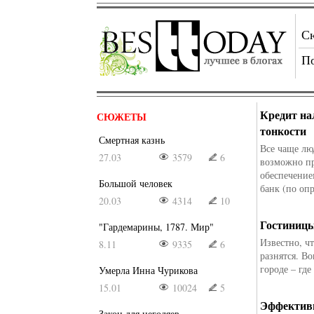
С
П
Кредит на
СЮЖЕТЫ
тонкости
Смертная казнь
Все чаще лю
27.03
3579
6
возможно пр
обеспечение
Большой человек
банк (по оп
20.03
4314
10
Гостиницы
"Гардемарины, 1787. Мир"
Известно, ч
8.11
9335
6
разнятся. В
городе – где
Умерла Инна Чурикова
15.01
10024
5
Эффективн
Закон для негодяев