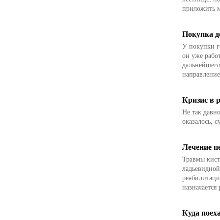
приложить 
Покупка д
У покупки г
он уже рабо
дальнейшего
направление
Кризис в 
Не так давн
оказалось, 
Лечение п
Травмы кист
ладьевидной
реабилитаци
назначается 
Куда поех