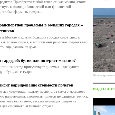
редитов Приобрести любой товар сейчас можно, стоит
егнуть к помощи банковской или финансовой
, чтобы оформить кредит...
ранспортной проблемы в больших городах –
утчиков
 в Москве и других больших городах сразу спешат
 как только фирма, в которой они работают, переезжает
сто, еще дальше от дома
 гардероб: бутик или интернет-магазин?
шопинга всегда присутствует дилемма – где купить
у, обувь, аксессуары
На месте крушения 
ависит варьирование стоимости полетов
ВИДЕО ДНЯ
о лет удерживает пальму первенства самого массового
ого направления: стоимость полетов не слишком велика,
тема «все включено», веселая анимация, широкие
 для семейного активного отдыха.