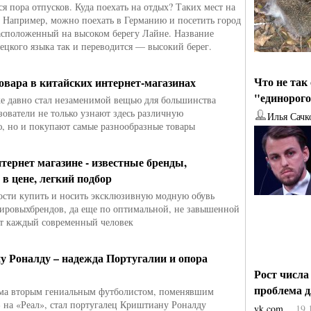
я пора отпусков. Куда поехать на отдых? Таких мест на
. Например, можно поехать в Германию и посетить город
асположенный на высоком берегу Лайне. Название
мецкого языка так и переводится — высокий берег.
Что не так
овара в китайских интернет-магазинах
"единорог
е давно стал незаменимой вещью для большинства
зователи не только узнают здесь различную
Илья Сачк
 но и покупают самые разнообразные товары
нтернет магазине - известные бренды,
 в цене, легкий подбор
сти купить и носить эксклюзивную модную обувь
ировыхбрендов, да еще по оптимальной, не завышенной
ет каждый современный человек
 Роналду – надежда Португалии и опора
Рост числа
проблема 
ема вторым гениальным футболистом, поменявшим
 на «Реал», стал португалец Криштиану Роналду
vk.com
19.