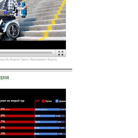
(
)
еракта
Источник
гда Не Видели Такого Инвалидного Кресла
 ДНЯ
(
)
-солдат: такие сейчас Барби.
Источник