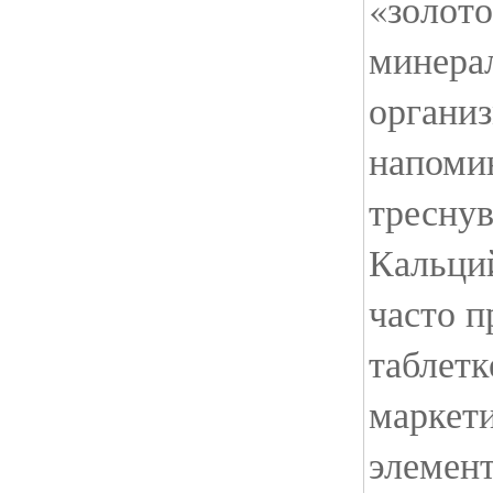
«золото
минерал
организ
напомин
тресну
Кальций
часто п
таблетк
маркети
элемент