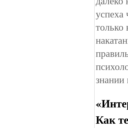
далеко 
успеха 
только 
накатан
правил
психоло
знании
«Инте
Как т