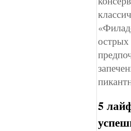
консер
класси
«Филад
острых
предпо
запечен
пикант
5 лай
успеш