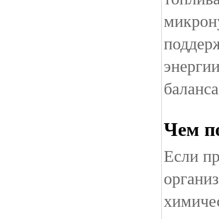
микрон
поддер
энергии
баланса
Чем п
Если п
органи
химичес