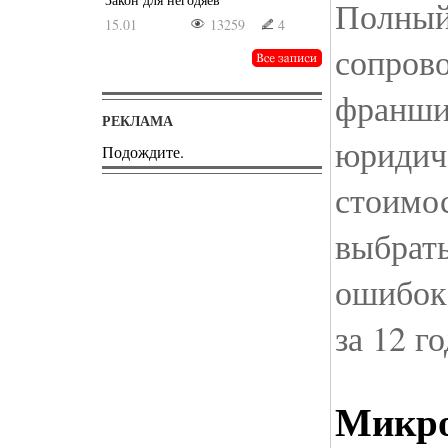
Полный
15.01
13259
4
сопров
франшиз
РЕКЛАМА
юридич
Подождите.
стоимос
выбрат
ошибок 
за 12 го
Микро