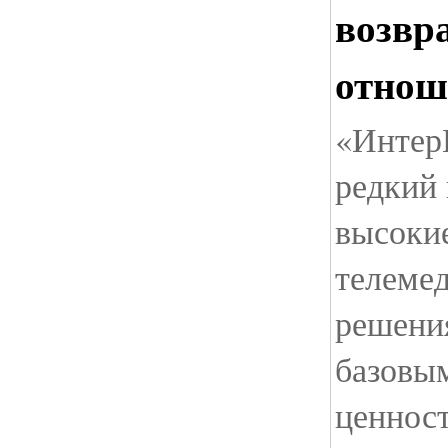
возвр
отнош
«Интер
редкий 
высокие
телеме
решени
базовы
ценнос