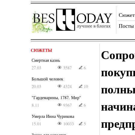
Сюже
Посты
Сопро
СЮЖЕТЫ
Смертная казнь
покуп
27.03
3587
6
Большой человек
полны
20.03
4324
10
"Гардемарины, 1787. Мир"
начи
8.11
9367
6
Умерла Инна Чурикова
предп
15.01
10033
5
Закон для негодяев