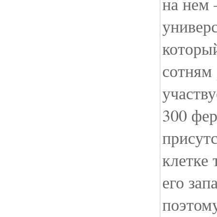
на нем
универ
который
сотням 
участву
300 фе
присутс
клетке 
его зап
поэтом