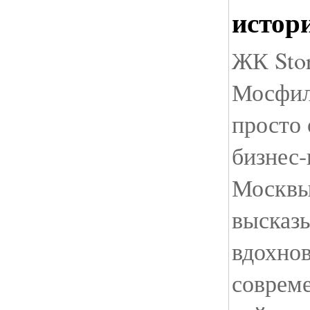
истор
ЖК Stor
Мосфил
просто 
бизнес-
Москвы
высказ
вдохнов
соврем