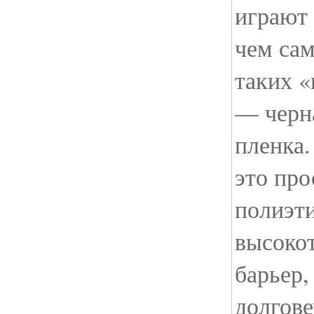
играют 
чем сам
таких 
— черн
пленка.
это про
полиэти
высоко
барьер,
долгове