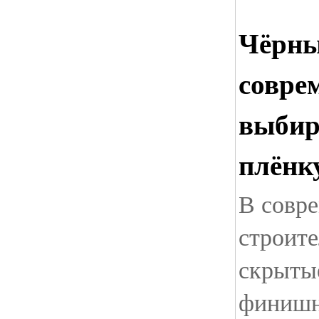
Чёрны
совре
выбир
плёнк
В совр
строите
скрытые
финишн