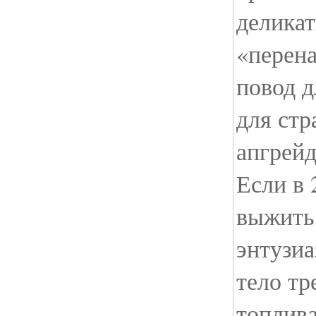
делика
«перена
повод д
для стр
апгрейд
Если в 
выжить 
энтузиа
тело тр
топлив