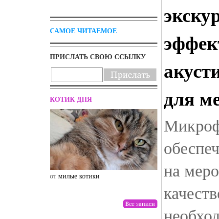
экску
САМОЕ ЧИТАЕМОЕ
эффек
ПРИСЛАТЬ СВОЮ ССЫЛКУ
акуст
для м
КОТИК ДНЯ
Микроф
обеспеч
на мер
от
милые котики
от
drunktwi
качеств
необхо