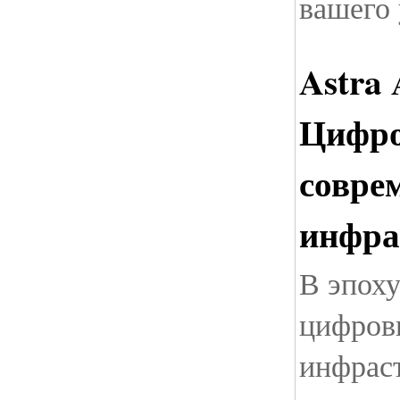
вашего 
Astra 
Цифро
совре
инфра
В эпох
цифров
инфрас