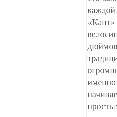
каждой 
«Кант» 
велосип
дюймов
традици
огромн
именно 
начинае
простых