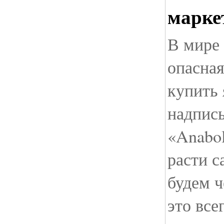
марке
В мире
опасная
купить 
надпис
«Anabo
расти с
будем 
это вс