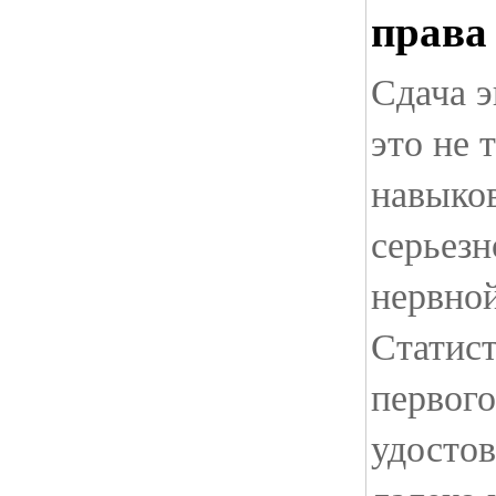
права
Сдача 
это не 
навыков
серьезн
нервно
Статист
первого
удосто