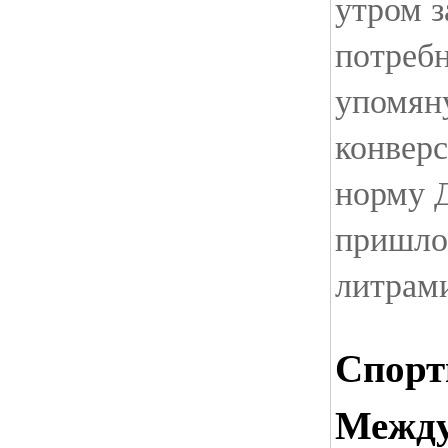
утром з
потребн
упомян
конверс
норму Д
пришло
литрам
Спорт
Между