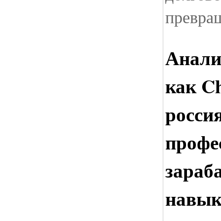
превращ
Анали
как C
росси
профе
зараб
навык