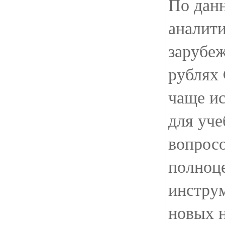
По дан
аналити
зарубе
рублях 
чаще ис
для уч
вопросо
полноц
инструм
новых 