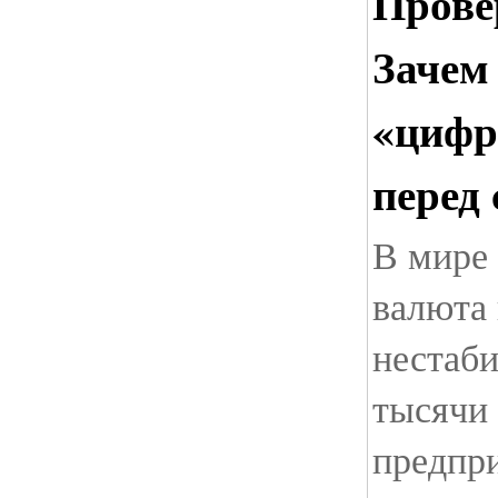
Прове
Зачем
«цифр
перед
В мире
валюта 
нестаб
тысячи
предпр