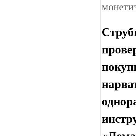
монети
Струб
прове
покуп
нарва
однор
инстр
«Лема