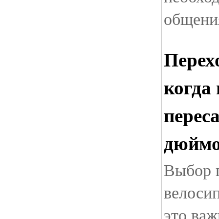
общения
Перех
когда
перес
дюйм
Выбор п
велоси
это важ