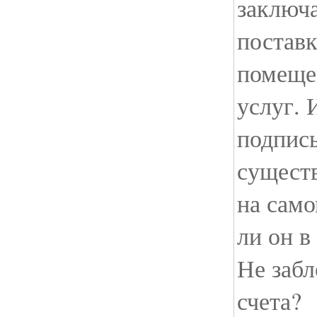
заключ
поставк
помеще
услуг. 
подпись
существ
на само
ли он в
Не забл
счета?