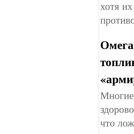
хотя их
против
Омега
топли
«арми
Многие
здорово
что лож