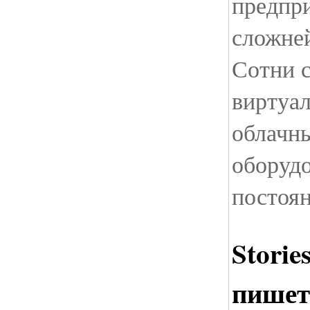
предпр
сложне
Сотни с
виртуа
облачны
оборуд
постоя
Storie
пишет