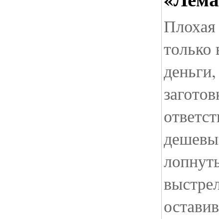
Плохая
только
деньги,
заготов
ответс
дешевы
лопнуть
выстре
оставив