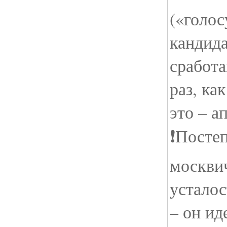
(«голос
кандида
сработа
раз, ка
это – а
❗️Посте
москвич
усталос
– он ид