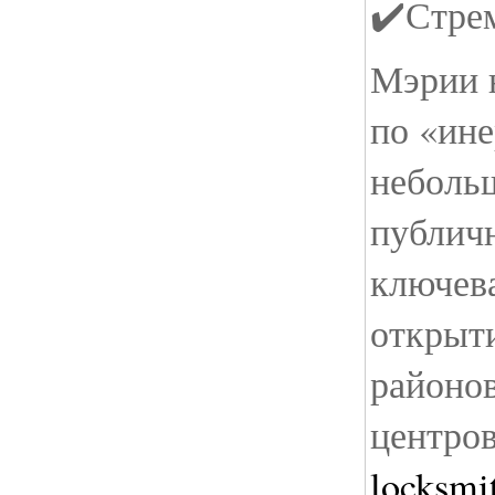
✔️Стре
Мэрии 
по «ине
неболь
публичн
ключева
открыт
районо
центров
locksmi