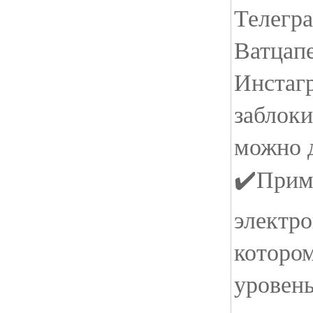
Телегра
Ватцапе
Инстаг
заблоки
можно д
✔️Прим
электро
которо
уровень