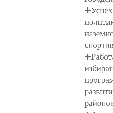
➕Успех
политик
наземно
спорти
➕Работа
избира
програ
развити
районо