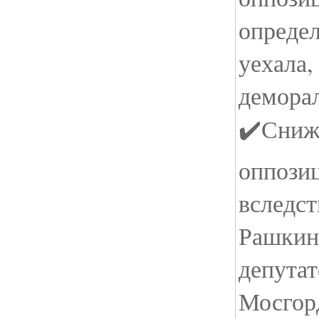
определ
уехала,
демора
✔️Сниж
оппози
вследст
Рашкин
депута
Мосгор