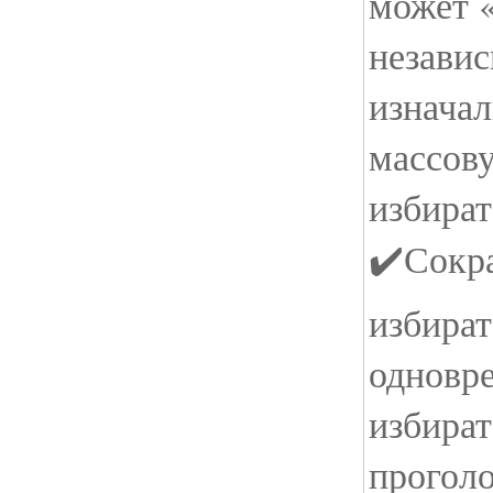
может «
независ
изначал
массов
избират
✔️Сокр
избират
одновр
избира
проголо