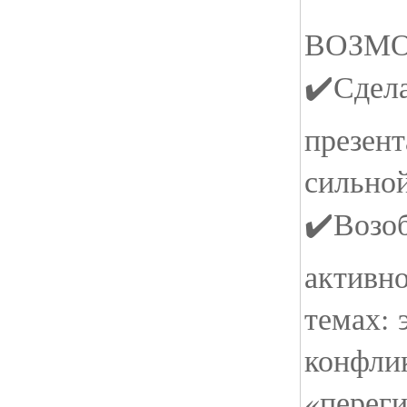
ВОЗМ
✔️Сдела
презен
сильно
✔️Возо
активн
темах: 
конфлик
«перег