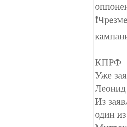
оппоне
❗️Чрезм
кампан
КПРФ
Уже зая
Леонид 
Из заяв
один из