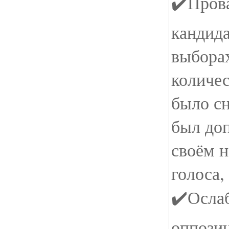
✔️Пров
кандид
выборах
количес
было сн
был до
своём н
голоса
✔️Осла
оппози