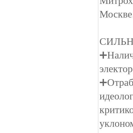
Митрох
Москве
СИЛЬ
➕Налич
электор
➕Отраб
идеолог
критико
уклоно