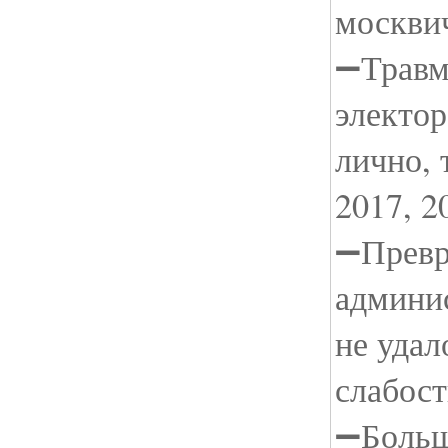
москви
➖Травм
электор
лично, 
2017, 2
➖Превр
админис
не удал
слабос
➖Больш