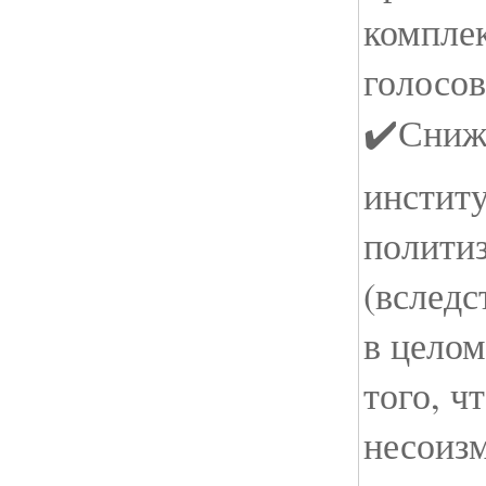
комплек
голосов
✔️Сниж
институ
политиз
(вследс
в целом
того, ч
несоиз