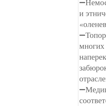
➖Немос
и этни
«олене
➖Топор
многих 
напере
забюро
отрасле
➖Медиц
соответ