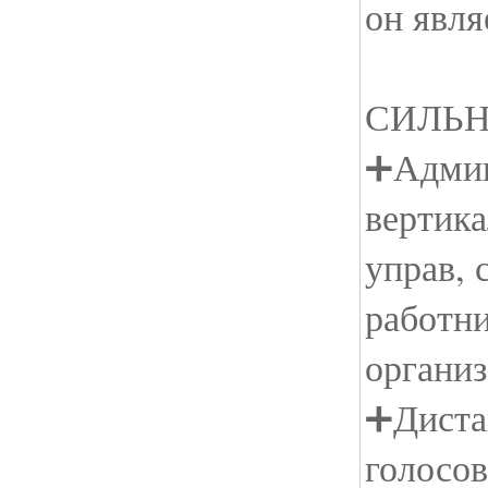
он явля
СИЛЬ
➕Админ
вертика
управ, 
работн
органи
➕Диста
голосов