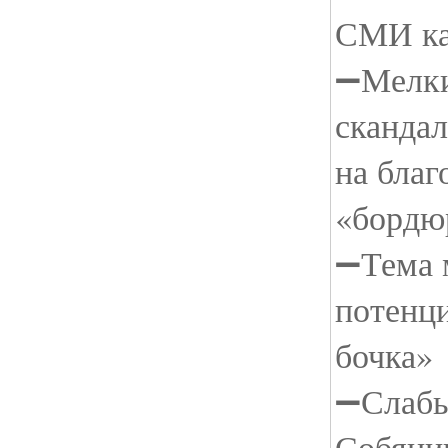
СМИ ка
➖Мелки
скандал
на благ
«бордю
➖Тема 
потенц
бочка»
➖Слабы
Собянин