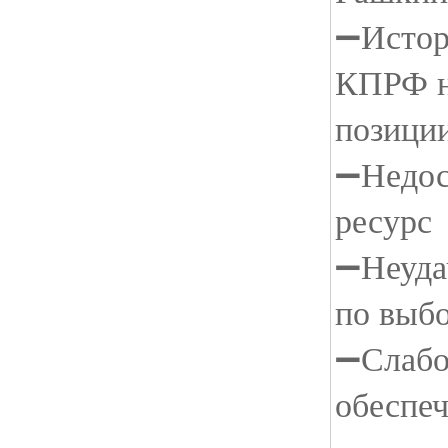
➖Истор
КПРФ н
позици
➖Недос
ресурс
➖Неудач
по выб
➖Слабо
обеспе