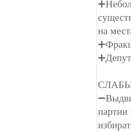
➕Небол
сущест
на мест
➕Фракц
➕Депут
СЛАБ
➖Выдви
партии
избират