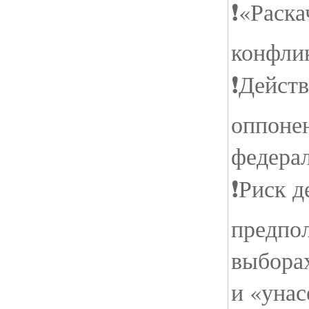
❗️«Раск
конфли
❗️Дейст
оппоне
федера
❗️Риск 
предпо
выборах
и «уна