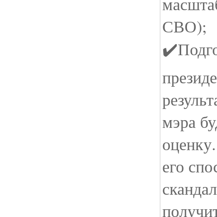
масшта
СВО);
✔️Подг
президе
результ
мэра б
оценку.
его спо
сканда
получи