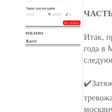
Закон для негодяев
ЧАСТЬ 
15.01
13253
4
РЕКЛАМА
Итак, 
Ждите.
года в 
следую
✔️Затя
тревож
москви