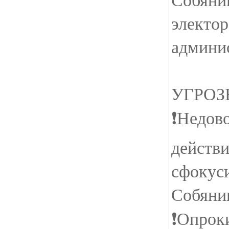
электор
админи
УГРОЗ
❗️Недов
действ
сфокуси
Собяни
❗️Опро