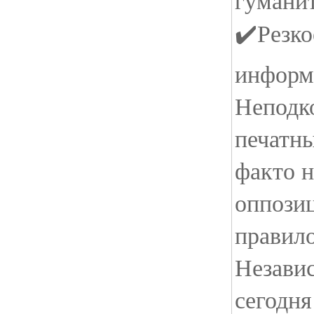
гуманит
✔️Резко
информ
Неподк
печатн
факто н
оппози
правило
Незави
сегодня