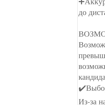
➕Аккур
до дис
ВОЗМ
Возмож
превыш
возмож
кандида
✔️Выбо
Из-за 