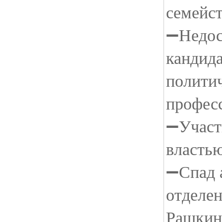
семейс
➖Недос
кандида
полити
профес
➖Участ
власть
➖Спад 
отделен
Рашкин