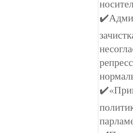
носител
✔️Адми
зачистк
несогл
репресс
нормал
✔️«Прив
политик
парламе