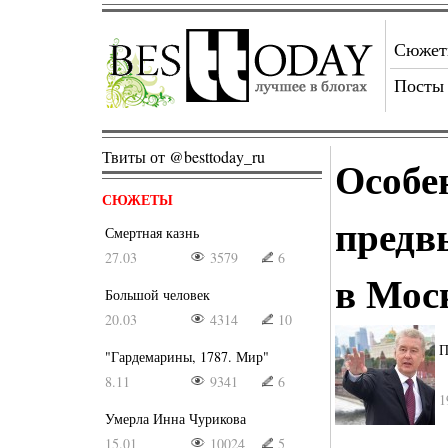
Сюже
Посты
Твиты от @besttoday_ru
Особе
СЮЖЕТЫ
предв
Смертная казнь
27.03
3579
6
в Мос
Большой человек
20.03
4314
10
П
"Гардемарины, 1787. Мир"
8.11
9341
6
1
Умерла Инна Чурикова
15.01
10024
5