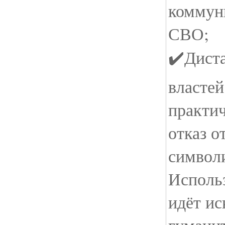
коммуни
СВО;
✔️Дист
властей
практи
отказ о
символ
Исполь
идёт и