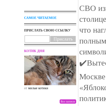
СВО из
столице
САМОЕ ЧИТАЕМОЕ
что наг
ПРИСЛАТЬ СВОЮ ССЫЛКУ
полным
символи
КОТИК ДНЯ
✔️Выте
Москве
«Яблоко
от
милые котики
от
drunktwi
полити