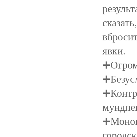
результ
сказать
вбросит
явки.
➕Огром
➕Безус
➕Контр
мундпе
➕Моноп
городск