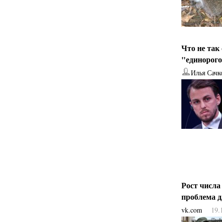
Что не так
"единорог
Илья Сачк
Рост числа
проблема 
vk.com
19.