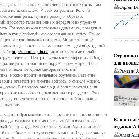
и задачи. Целенаправленно двигаясь этим курсом, мы
Сергей Ва
вою жизнь смыслом. У всех он разный. Кого-то
монотонный ритм, путь на работу и обратно,
ый просмотр телевизионных передач и внутренняя
сть. Кому-то нужна постоянная динамика, поездки и
быть в гуще событий, самореализация и успех. Такие
общения с единомышленниками. Множественные
орумы предлагают всевозможные темы для обсуждений.
на сайт
http://cosmoagida.ru
, можно в режиме онлайн
Страница и
ос руководителю Центра школы космоэнергетики Эгида.
для японц
и расширить познания об окружающем мире и более
нать о такой методике саморазвития, как
Рамазан 
тика, можно пройти начальное обучение. Развитие
зволит ответить на многие вопросы о смысле жизни,
ере, семье. В процессе эволюции раскрываются наши
ворческие способности, заложенные с рождения. Это
еловеку впоследствии жить полноценной жизнью и
овольствие.
ступки, отбрасывающие нас в развитии на несколько лет
Как я спас
риходится тратить время на то, чтобы достичь того
издания А
орый был прежде. Вместо этого можно было двигаться
рейти на более высокую ступень жизни. Ведь все вокруг
Аглая Аш
месте. Деградация страшна тем, что в этот период ты