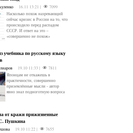
куленко
16.11 13:21 |
7099
Насколько похож назревающий
сейчас кризис в России на то, что
происходило перед распадом
СССР. И ответ на это –
«совершенно не похож»
з учебника по русскому языку
ев
Алиаров
19.10 11:33 |
7811
Японцам не откажешь в
практичности, совершенно
приземлённые мысли - автор
явно знал подноготную вопроса
ла от кражи прижизненные
.С. Пушкина
ешова
19.10 11:22 |
7655