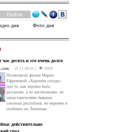
идео дня
Фото дня
Я
 час десять и это очень долго
k.com
18.11 00:03 |
6908
Посмотрели фильм Марии
Ефремовой «Хорошие соседи»
про то, как хорошо быть
русскими, а не англичанами, не
представителями бывших
союзных республик, не евреями и
особенно не Лениным
ейчас действительно
ский спад