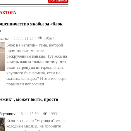
АКТОРА
мошенничество якобы за «блок
»
ченко
17.11 11:25 |
19567
Блок на негатив - тема, которой
промышляли многие
раскрученные каналы. Тут коса на
камень нашла только потому, что
были затронуты интересы очень
крупного бизнесмена, если не
сказать, олигарха? И это его люди
порешали вопросики
ёжик", может быть, просто
бертович
8.11 12:59 |
19931
Если вы нашли "мертвого" ежа в
холодные месяцы, не хороните