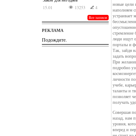
новые цели 
15.01
13253
4
наполняем с
устраивает 
бессмысленн
опустошенно
РЕКЛАМА
стремление 
люди ищут 
Подождите.
порталы и ф
Так, зайдя 
задать вопр
При желани
подробно уз
космоэнерге
личности по
учебе, карь
таланты и т
позволяет ч
получать уд
Совершая по
назад, нам п
уровня, кот
вперед и пе
не стоит на 