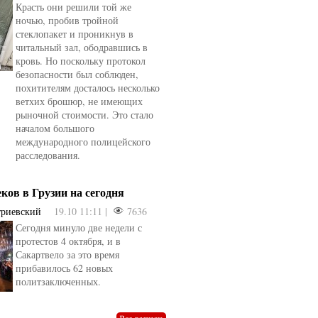
Красть они решили той же
ночью, пробив тройной
стеклопакет и проникнув в
читальный зал, ободравшись в
кровь. Но поскольку протокол
безопасности был соблюден,
похитителям досталось несколько
ветхих брошюр, не имеющих
рыночной стоимости. Это стало
началом большого
международного полицейского
расследования.
еков в Грузии на сегодня
триевский
19.10 11:11 |
7636
Сегодня минуло две недели с
овели
от
kotyaravesel
от
Анна Бойко
протестов 4 октября, и в
Сакартвело за это время
прибавилось 62 новых
политзаключенных.