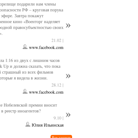
 зрелище подарили нам члены
езопасности РФ – круговая порука
 эфире. Завтра покажут
венное кино «Военторг наделяет
одной правосубъектностью своих
».
21.02 |
www.facebook.com
ла 1:16 из двух с лишним часов
k Up и должна сказать, что пока
й страшный из всех фильмов
которые я видела в жизни.
28.12 |
www.facebook.com
е Нобелевской премии вносит
 в реестр иноагентов?
9.10 |
Юлия Ильинская