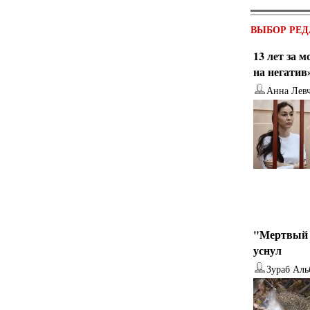
ВЫБОР РЕД
13 лет за 
на негатив
Анна Лев
"Мертвый 
уснул
Зураб Аль