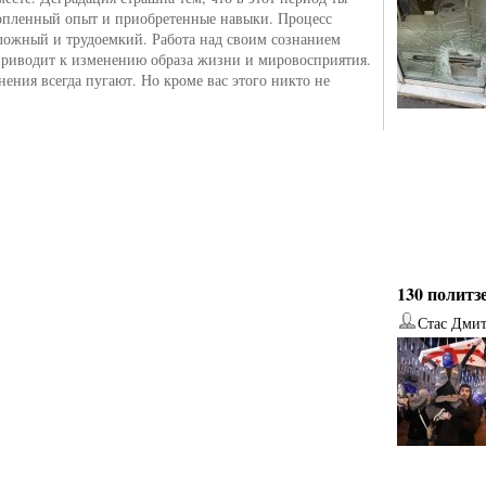
опленный опыт и приобретенные навыки. Процесс
сложный и трудоемкий. Работа над своим сознанием
риводит к изменению образа жизни и мировосприятия.
ения всегда пугают. Но кроме вас этого никто не
130 политз
Стас Дми
от
Наталья Верхова
от
Ирина Ин