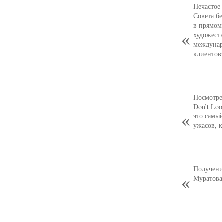
Нечастое
Совета б
в прямом
художест
междунар
клиентов
Посмотре
Don’t Loo
это самы
ужасов, 
Получени
Муратова