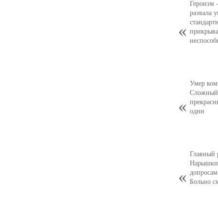
Героизм 
развала 
стандарт
прикрыва
неспособ
Умер ком
Сложный,
прекрасн
один
Главный 
Нарышкин
допросам
Больно с