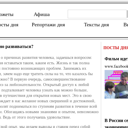
южеты
Афиша
осты дня
Репортажи дня
Тексты дня
В
но развиваться?
ПОСТЫ ДН
 о причинах развития человека, задаешься вопросом:
Фильм идет
зя оставаться таким, каким есть. Жизнь и так полна
www.faceboo
и постоянно возникающих проблем. Занимаясь их
 зачем надо еще тратить силы на то, что казалось бы
ужно? В первую очередь, самосовершенствование
из-за любознательности. Открытый доступ к любой
подталкивает человека узнать как можно больше,
 в путешествия для открытия новых мест. Это в свою
ождает в нас желание новых свершений и достижений,
волят подниматься по ступеням развития в течение всей
и. Обогащаясь новыми знаниями и опытом, невозможно
. Ведь от этого получаешь удовольствие.
В России с
экономиче
свой опыт, мы делаем выводы и ставим перед собой