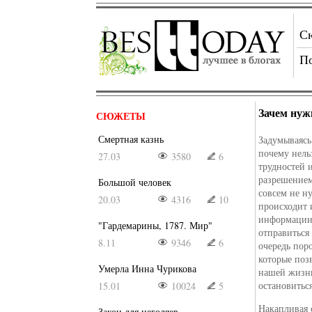
С
П
Зачем нуж
СЮЖЕТЫ
Смертная казнь
Задумываясь
почему нель
27.03
3580
6
трудностей 
разрешением,
Большой человек
совсем не н
20.03
4316
10
происходит 
информации 
"Гардемарины, 1787. Мир"
отправиться
8.11
9346
6
очередь пор
которые поз
Умерла Инна Чурикова
нашей жизн
остановиться
15.01
10024
5
Накапливая 
Закон для негодяев