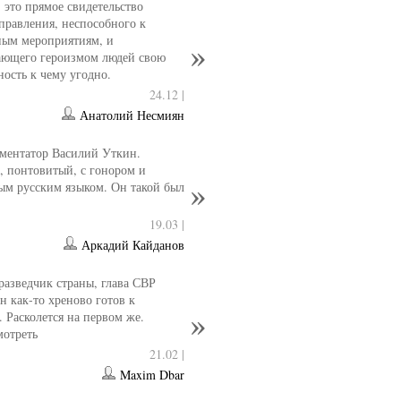
- это прямое свидетельство
управления, неспособного к
ным мероприятиям, и
ющего героизмом людей свою
ность к чему угодно.
24.12 |
Анатолий Несмиян
ментатор Василий Уткин.
 понтовитый, с гонором и
ым русским языком. Он такой был
19.03 |
Аркадий Кайданов
разведчик страны, глава СВР
 как-то хреново готов к
. Расколется на первом же.
мотреть
21.02 |
Maxim Dbar