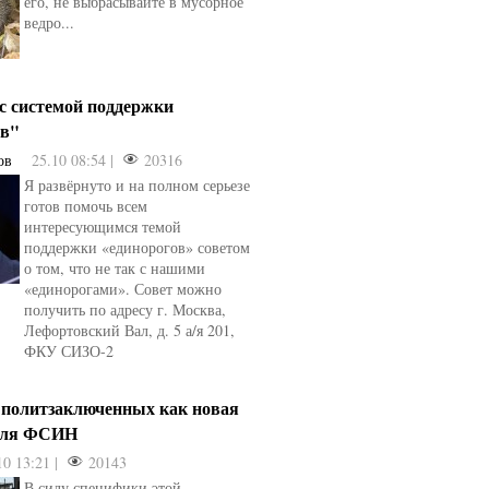
его, не выбрасывайте в мусорное
ведро...
 с системой поддержки
ов"
ов
25.10 08:54 |
20316
Я развёрнуто и на полном серьезе
готов помочь всем
интересующимся темой
поддержки «единорогов» советом
о том, что не так с нашими
«единорогами». Совет можно
получить по адресу г. Москва,
Лефортовский Вал, д. 5 а/я 201,
ФКУ СИЗО-2
 политзаключенных как новая
для ФСИН
10 13:21 |
20143
В силу специфики этой