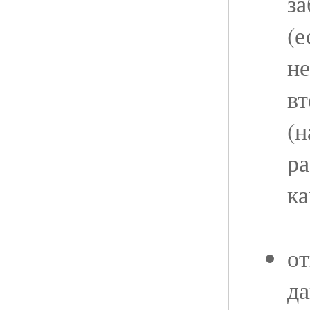
за
(е
не
вт
(н
р
ка
от
да