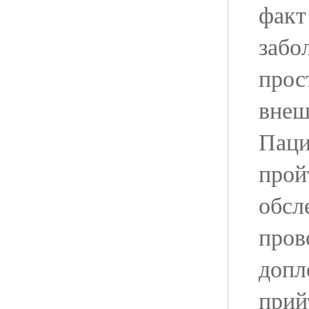
факт
забо
прос
внеш
Паци
прой
обсл
пров
допл
прий