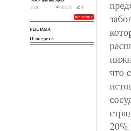
пред
15.01
13251
4
забо
кото
РЕКЛАМА
Подождите.
расш
нижн
что 
исто
сосу
стра
20% 