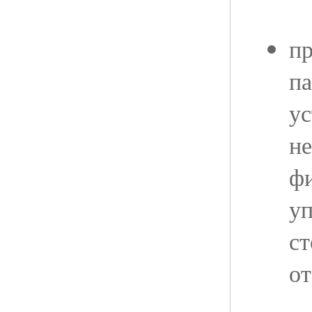
п
па
ус
н
ф
у
ст
от