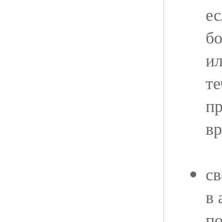
ес
бо
ил
те
п
вр
св
в
п