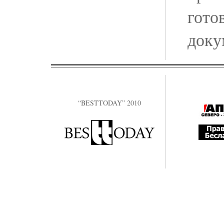
гото
доку
“BESTTODAY” 2010