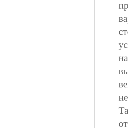
пр
ва
ст
ус
на
в
ве
не
Та
от