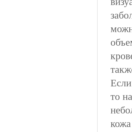
визу
забо
можн
объе
кров
такж
Если
то н
небо
кожа