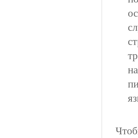
ос
сл
ст
тр
н
пи
яз
Чтоб