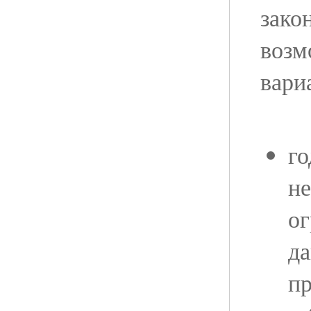
зако
возм
вари
го
н
о
д
п