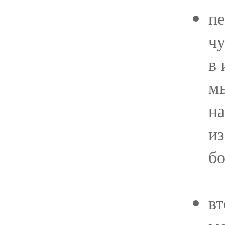
пе
чу
в
м
на
из
бо
вт