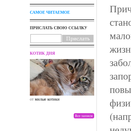
Прич
САМОЕ ЧИТАЕМОЕ
стан
ПРИСЛАТЬ СВОЮ ССЫЛКУ
мало
жизн
КОТИК ДНЯ
забо
запор
пов
физи
от
милые котики
от
drunktwi
(нап
неду