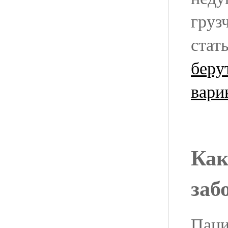
грузч
стат
беру
вари
Как
заб
Паци