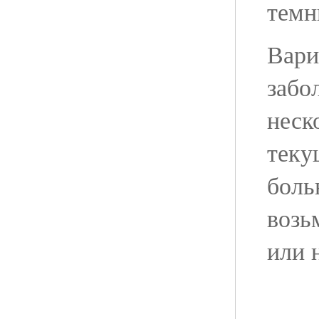
темн
Вари
забо
неск
теку
боль
возь
или 