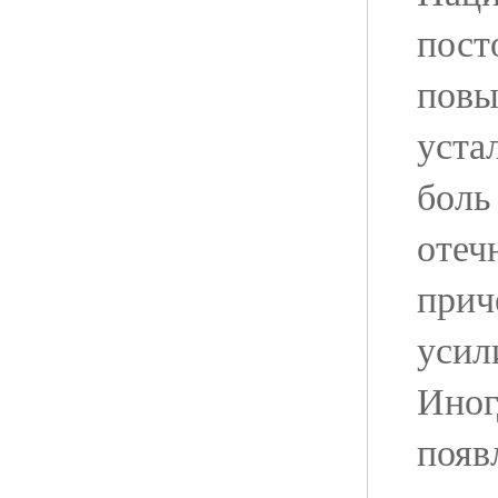
пост
пов
уста
боль
отеч
прич
усил
Иног
появ