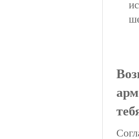
ис
ш
Воз
арм
теб
Согл