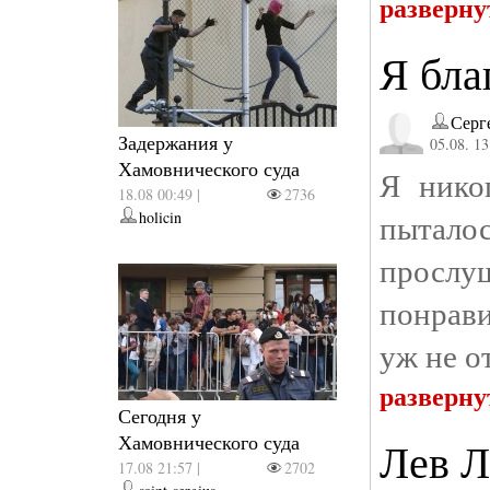
разверну
Я бла
Серг
Задержания у
05.08. 13
Хамовнического суда
Я нико
18.08 00:49 |
2736
пытал
holicin
прослу
понрав
уж не о
разверну
Сегодня у
Хамовнического суда
Лев Л
17.08 21:57 |
2702