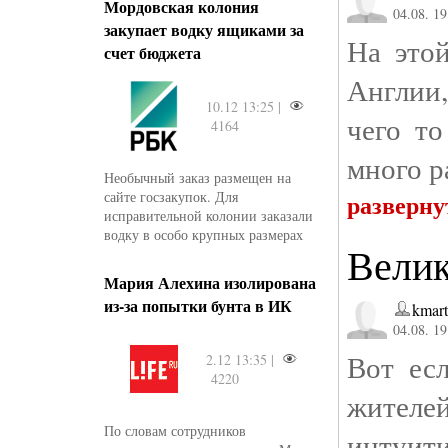
Мордовская колония
04.08. 19
закупает водку ящиками за
На это
счет бюджета
Англии,
10.12 13:25 |
чего т
4164
много р
Необычный заказ размещен на
сайте госзакупок. Для
разверну
исправительной колонии заказали
водку в особо крупных размерах
Велик
Мария Алехина изолирована
из-за попытки бунта в ИК
kmar
04.08. 19
Вот ес
2.12 13:35 |
4220
жителе
По словам сотрудников
интуит