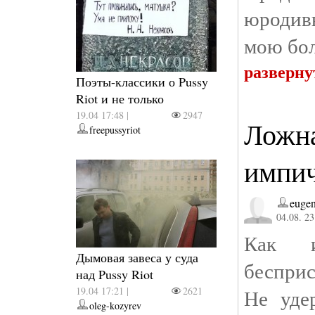
юродивы
мою бол
разверну
Поэты-классики о Pussy
Riot и не только
19.04 17:48 |
2947
Ложна
freepussyriot
импич
eugen
04.08. 23
Как и
Дымовая завеса у суда
бесприс
над Pussy Riot
19.04 17:21 |
2621
Не уде
oleg-kozyrev