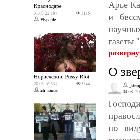
Арье К
Краснодаре
31.03 22:18 |
3115
и бесс
99vperde
научных
газеты 
разверну
О зве
Норвежские Pussy Riot
28.03 16:33 |
3844
_step
teh-nomad
04.08. 20
Господ
правосл
по вид
смахива