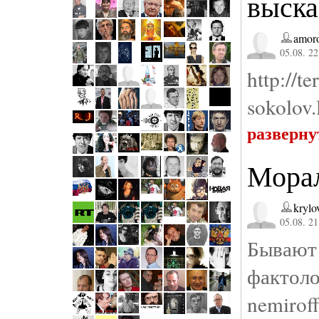
выска
amor
05.08. 22
http://
sokolov
разверну
Морал
krylo
05.08. 21
Бываю
фактол
nemirof