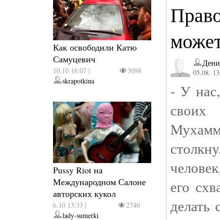
Право
может
Как освободили Катю
Самуцевич
Дени
10.10 16:07 |
3098
05.08. 13
skrapotkina
- У нас
своих 
Мухамме
столкн
человек
Pussy Riot на
Международном Салоне
его схв
авторских кукол
делать 
6.10 13:33 |
2740
lady-sumerki