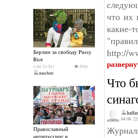
следующ
что их 
какие-
"пра
http://w
Берлин за свободу Pussy
Riot
разверну
1.04 23:34 |
2936
naechste
Что б
синаг
half
04.08. 22
Журнали
Православный
антипуссинг в