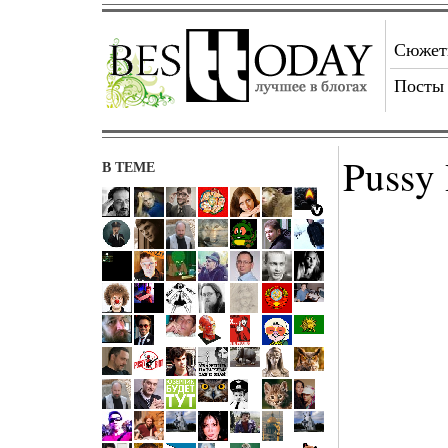
Сюже
Посты
Pussy 
В ТЕМЕ