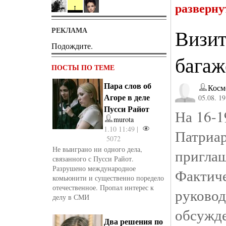
разверну
РЕКЛАМА
Визит
Подождите.
багаж
ПОСТЫ ПО ТЕМЕ
Пара слов об
Косм
Агоре в деле
05.08. 19
Пусси Райот
На 16-1
murota
1.10 11:49 |
Патриа
5072
Не выиграно ни одного дела,
пригла
связанного с Пусси Райот.
Разрушено международное
Фактиче
комьюнити и существенно поредело
отечественное. Пропал интерес к
руково
делу в СМИ
обсужд
Два решения по