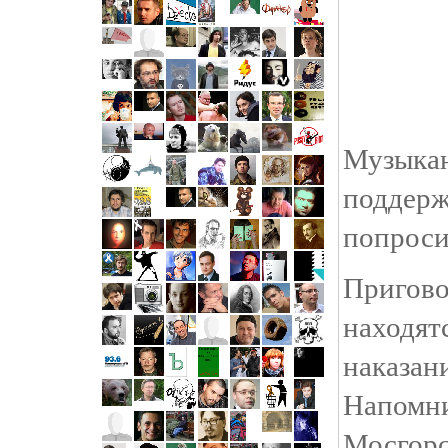
Музыкан
поддер
попроси
Пригов
находя
наказан
Напомни
Мосгорс