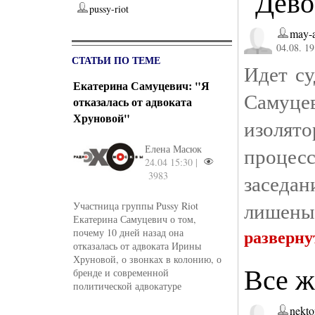
"Дево
pussy-riot
may-a
04.08. 19
СТАТЬИ ПО ТЕМЕ
Идет с
Екатерина Самуцевич: "Я
Самуце
отказалась от адвоката
Хруновой"
изолято
Елена Масюк
процес
24.04 15:30 |
3983
заседа
лишены
Участница группы Pussy Riot
Екатерина Самуцевич о том,
разверну
почему 10 дней назад она
отказалась от адвоката Ирины
Хруновой, о звонках в колонию, о
Все ж
бренде и современной
политической адвокатуре
nekt