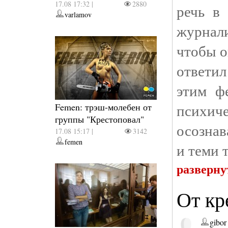
17.08 17:32 |
2880
речь в
varlamov
журнал
чтобы о
ответил
этим ф
психи
Femen: трэш-молебен от
группы "Крестоповал"
осозна
17.08 15:17 |
3142
femen
и теми 
разверну
От кр
gibor