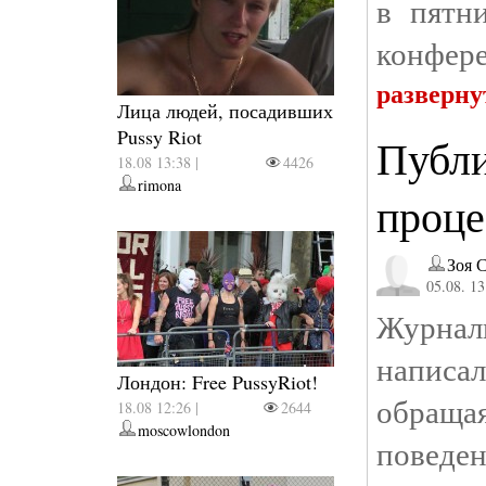
в пятн
конфер
разверну
Лица людей, посадивших
Pussy Riot
Публи
18.08 13:38 |
4426
rimona
проце
Зоя 
05.08. 13
Журнал
написа
Лондон: Free PussyRiot!
обраща
18.08 12:26 |
2644
moscowlondon
поведен