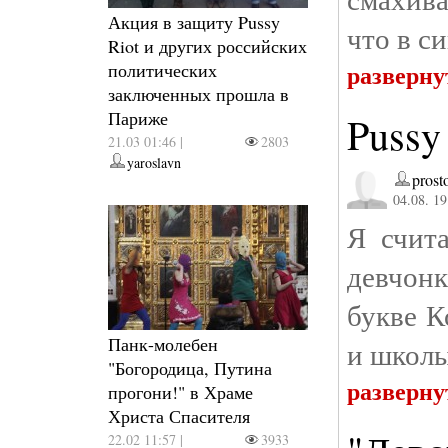
Акция в защиту Pussy
что в с
Riot и других российских
разверну
политических
заключенных прошла в
Париже
Pussy
21.03 01:46 |
2803
yaroslavn
prost
04.08. 19
Я счит
девчонк
букве К
Панк-молебен
и школы
"Богородица, Путина
разверну
прогони!" в Храме
Христа Спасителя
22.02 11:57 |
3933