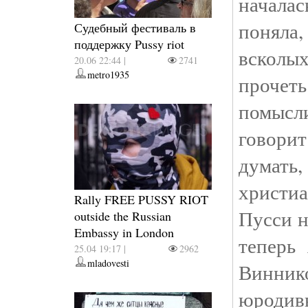
началас
поняла
Судебный фестиваль в
поддержку Pussy riot
всколых
20.06 22:44 |
2741
metro1935
прочеть
помысл
говорит
думать
христи
Rally FREE PUSSY RIOT
Пусси н
outside the Russian
Embassy in London
теперь
25.04 19:17 |
2962
mladovesti
Виннико
юродивы