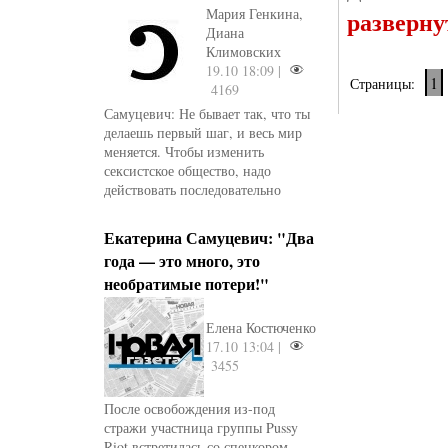
Мария Генкина,
разверну
Диана
Климовских
19.10 18:09 |
1
Страницы:
4169
Самуцевич: Не бывает так, что ты
делаешь первый шаг, и весь мир
меняется. Чтобы изменить
сексистское общество, надо
действовать последовательно
Екатерина Самуцевич: "Два
года — это много, это
необратимые потери!"
Елена Костюченко
17.10 13:04 |
3455
После освобождения из-под
стражи участница группы Pussy
Riot встретилась со спецкором