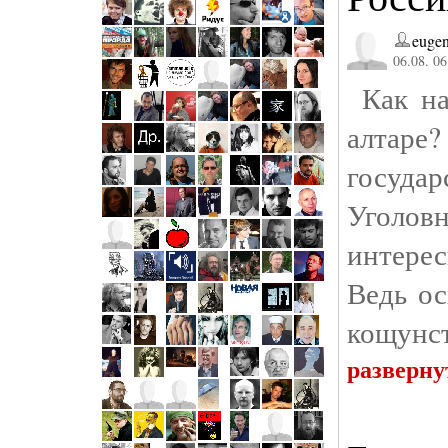
eugen
06.08. 06
Как нак
алтаре
госуда
Уголов
интерес
Ведь ос
кощунст
разверну