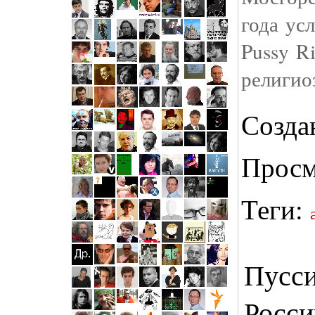
года ус
Pussy R
религио
Созда
Просм
Теги:
Пусси
Росси