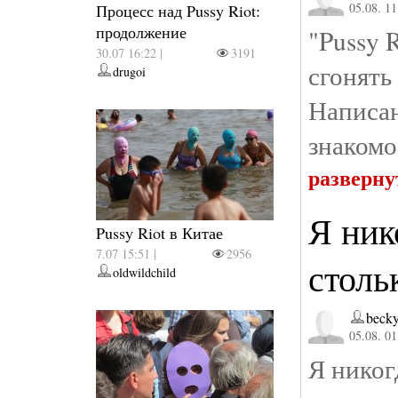
05.08. 11
Процесс над Pussy Riot:
продолжение
"Pussy 
30.07 16:22 |
3191
сгонять
drugoi
Написа
знакомо
разверну
Я ник
Pussy Riot в Китае
7.07 15:51 |
2956
столь
oldwildchild
becky
05.08. 01
Я никог