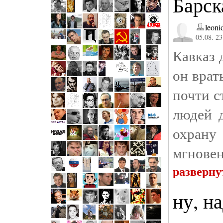
Барск
leon
05.08. 23
Кавказ 
он врат
почти с
людей 
охрану 
мгновен
разверну
ну, н