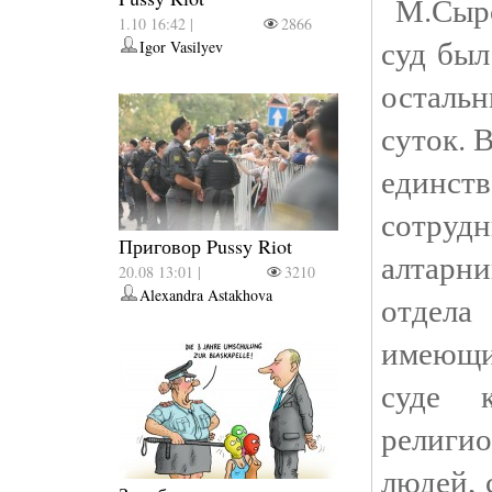
М.Сыров
1.10 16:42 |
2866
суд был
Igor Vasilyev
остальн
суток. 
единст
сотруд
Приговор Pussy Riot
алтарн
20.08 13:01 |
3210
Alexandra Astakhova
отдела
имеющи
суде к
религи
людей, 