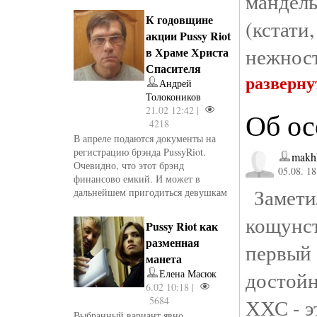
мандел
К годовщине
(кстати
акции Pussy Riot
нежност
в Храме Христа
Спасителя
разверну
Андрей
Толокоников
21.02 12:42 |
Об ос
4218
В апреле подаются документы на
регистрацию брэнда PussyRiot.
makh
Очевидно, что этот брэнд
05.08. 18
финансово емкий. И может в
Заметил
дальнейшем пригодиться девушкам
кощунс
Pussy Riot как
разменная
первый
манета
достойн
Елена Масюк
6.02 10:18 |
5684
ХХС - э
Выбранный вариант явно