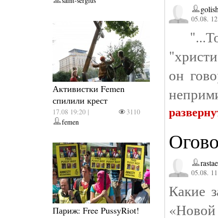
saint-sergius
golis
05.08. 12
"...То
"христи
он гово
Активистки Femen
неприми
спилили крест
разверну
17.08 19:20 |
3110
femen
Огово
rasta
05.08. 11
Какие з
«Новой 
Париж: Free PussyRiot!