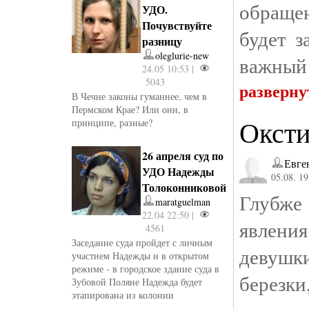
обращен
УДО.
Почувствуйте
будет з
разницу
oleglurie-new
важный 
24.05 10:53 |
5043
разверну
В Чечне законы гуманнее, чем в
Пермском Крае? Или они, в
Оксти
принципе, разные?
26 апреля суд по
Евге
УДО Надежды
05.08. 19
Толоконниковой
Глубже
maratguelman
22.04 22:50 |
явлени
4561
Заседание суда пройдет с личным
девушки
участием Надежды и в открытом
режиме - в городское здание суда в
берез
Зубовой Поляне Надежда будет
этапирована из колонии