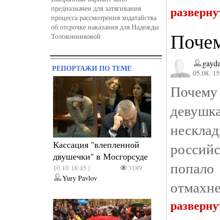
разверну
предназначен для затягивания
процесса рассмотрения ходатайства
об отсрочке наказания для Надежды
Почем
Толоконниковой
gayd
РЕПОРТАЖИ ПО ТЕМЕ
05.08. 15
Почему
девушка
нескла
Кассация "влепленной
российс
двушечки" в Мосгорсуде
попало
10.10 18:45 |
3189
Yury Pavlov
отмахне
разверну