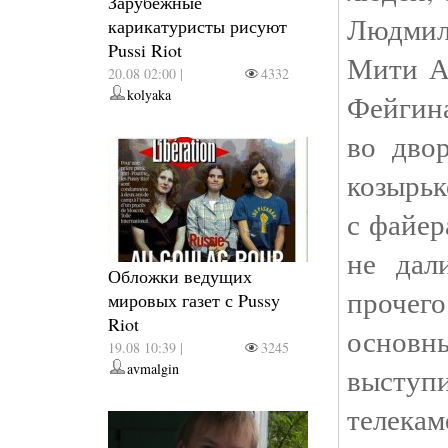
Зарубежные
Людмилы
карикатуристы рисуют
Pussi Riot
Мити Ал
20.08 02:00 |
4332
kolyaka
Фейгин
во дво
козырьк
с файер
не дал
Обложки ведущих
прочего
мировых газет с Pussy
Riot
основны
19.08 10:39 |
3245
avmalgin
выступ
телекам