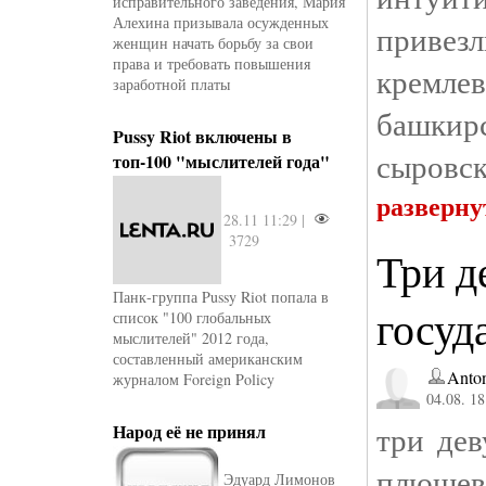
исправительного заведения, Мария
Алехина призывала осужденных
привезл
женщин начать борьбу за свои
права и требовать повышения
кремлев
заработной платы
башкир
Pussy Riot включены в
сыровск
топ-100 "мыслителей года"
разверну
28.11 11:29 |
3729
Три д
Панк-группа Pussy Riot попала в
госуд
список "100 глобальных
мыслителей" 2012 года,
составленный американским
Anto
журналом Foreign Policy
04.08. 18
три де
Народ её не принял
плюшев
Эдуард Лимонов