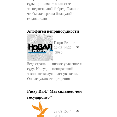
суды принимают в качестве
экспертизы любой бред. Главное -
чтобы экспертиза была удобна
следователю
Апофигей неправосудности
Генри Резник
29.08 14:27 |
3989
Беда страны — низкое уважение к
суду. Но суд — попирающий
закон, не заслуживает уважения.
Он заслуживает презрения
Pussy Riot:"Мы сильнее, чем
государство"
27.08 15:44 |
4110