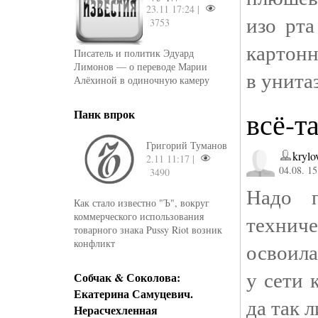
23.11 17:24 |
изо рта
3753
картонн
Писатель и политик Эдуард
Лимонов — о переводе Марии
в унита
Алёхиной в одиночную камеру
всё-т
Панк впрок
Григорий Туманов
krylo
2.11 11:17 |
04.08. 15
3490
Надо п
Как стало известно "Ъ", вокруг
коммерческого использования
техниче
товарного знака Pussy Riot возник
конфликт
освоила
у сети 
Собчак & Соколова:
Екатерина Самуцевич.
да так 
Нерасчехленная