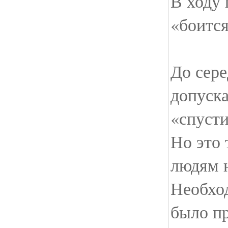
В ходу 
«боится
До сер
допуска
«спусти
Но это 
людям 
Необхо
было п