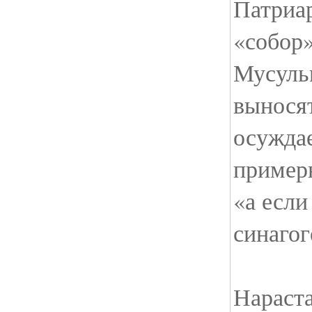
Патриа
«собор»
Мусуль
вынося
осуждае
пример
«а если 
синаго
Нараст