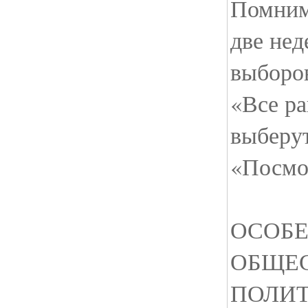
Помним,
две нед
выборов
«Все р
выберут
«Посмо
ОСОБ
ОБЩЕ
ПОЛИТ