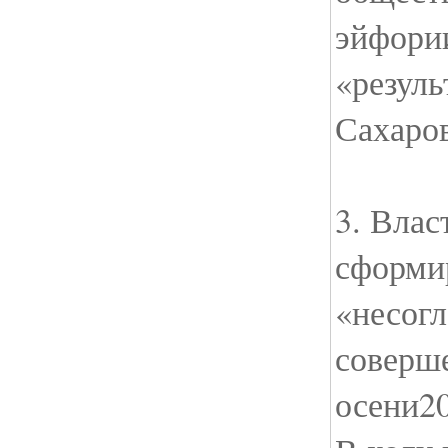
эйфори
«резуль
Сахаров
3. Влас
сформи
«несог
соверше
осени20