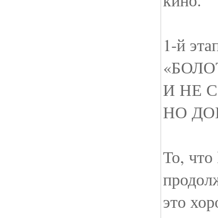
кино.
1-й эта
«БОЛО
И НЕ 
НО ДО
То, что
продол
это хор