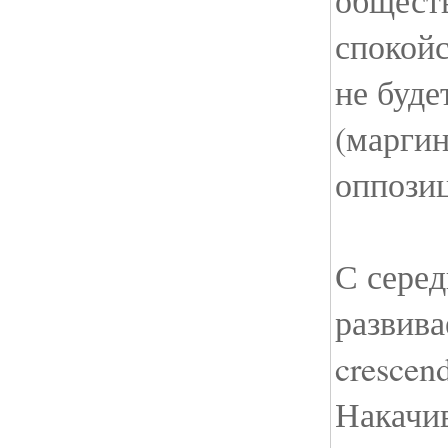
обществ
спокойс
не буде
(марги
оппозиц
С сере
развива
crescen
Накачив