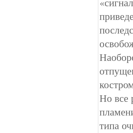
«сигнал
приведе
послед
освобо
Наобор
отпущен
костром
Но все 
пламени
типа оч