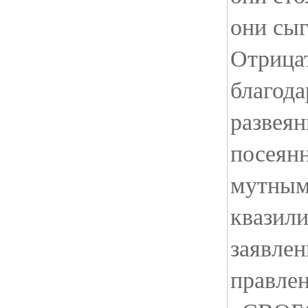
они сыг
Отрица
благода
развея
посеян
мутны
квазил
заявле
правле