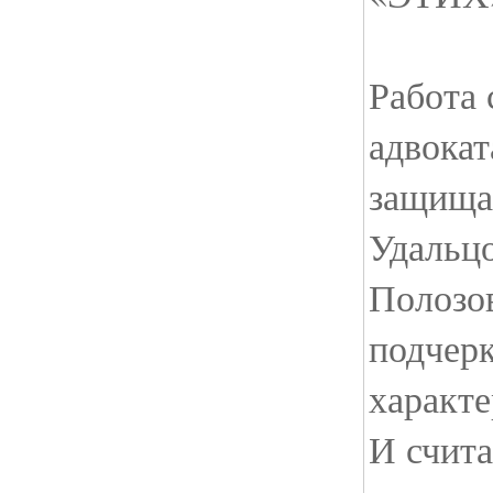
Работа
адвокат
защища
Удальцо
Полозов
подчер
характе
И счита