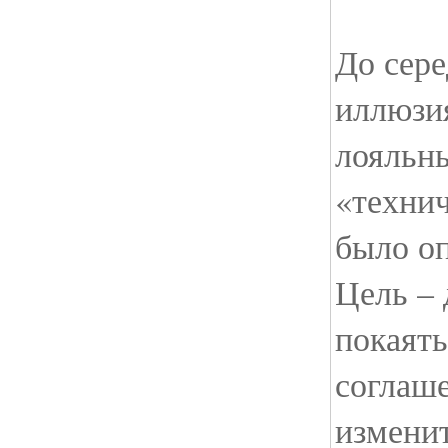
До сер
иллюзия
лояльн
«технич
было о
Цель – 
покаять
соглаш
изменит