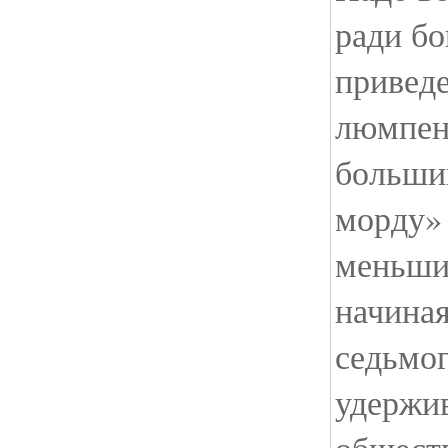
ради бо
приведе
люмпен
больши
морду»
меньшин
начиная
седьмог
удержив