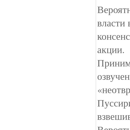
Вероятн
власти
консенс
акции.
Приним
озвуче
«неотвр
Пуссири
взвешив
Вероят