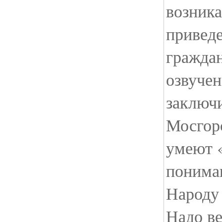
возник
приведе
граждан
озвучен
заключи
Мосгор
умеют «
понимаю
Народу 
Надо ве