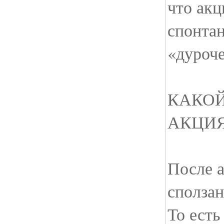
что акц
спонта
«дуроч
КАКОЙ
АКЦИ
После 
сползан
То есть