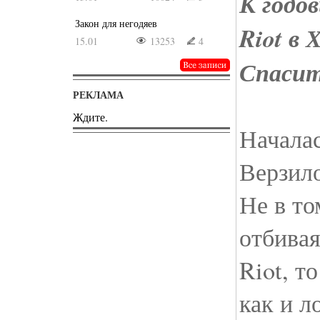
К годо
Закон для негодяев
Riot в
15.01
13253
4
Спасит
РЕКЛАМА
Ждите.
Началас
Верзило
Не в то
отбивая
Riot, т
как и л