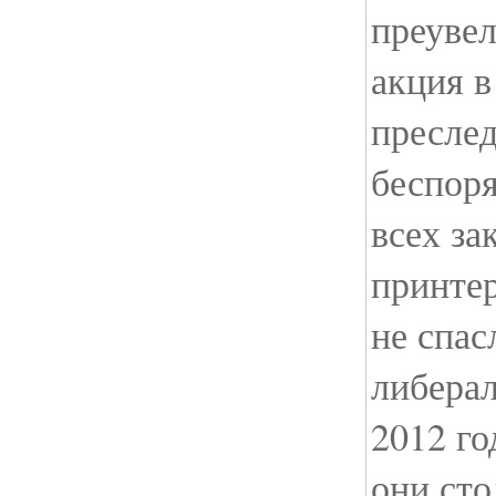
преувел
акция в
пресле
беспоря
всех за
принтер
не спас
либера
2012 го
они сто