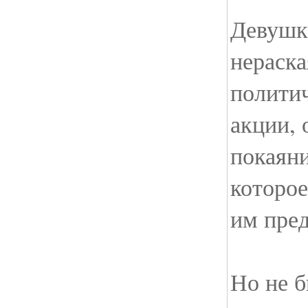
Девушк
нераска
полити
акции, 
покаяни
которое
им пре
Но не б