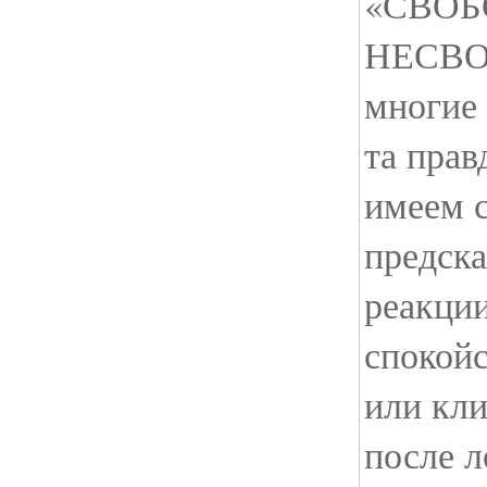
«СВОБ
НЕСВОБ
многие
та прав
имеем с
предска
реакции
спокойс
или кл
после л