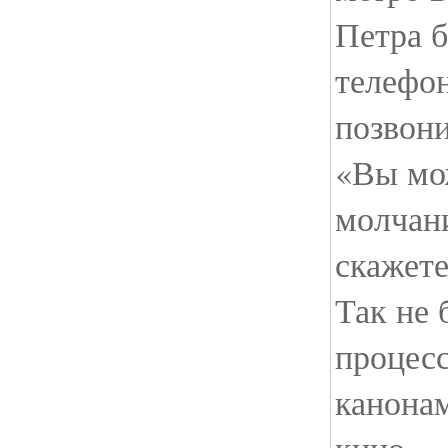
Петра 
телефон
позвони
«Вы мо
молчани
скажет
Так не 
процесс
канона