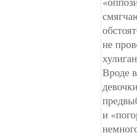
«оппоз
смягч
обстоят
не пров
хулиган
Вроде в
девочк
предвы
и «пого
немного