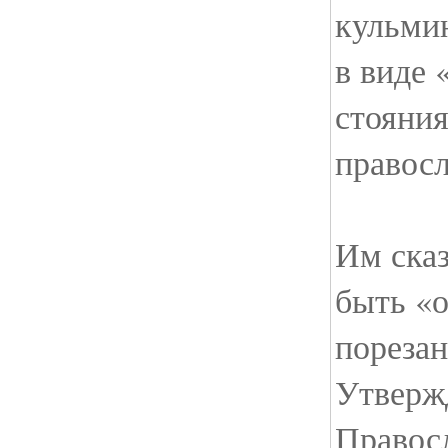
кульми
в виде 
стояния
правос
Им сказ
быть «
пореза
Утвержд
Правос