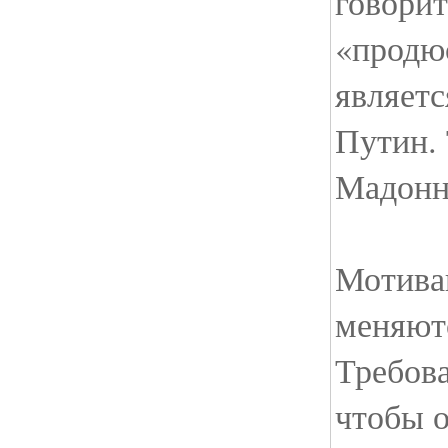
говорит
«продю
являетс
Путин. 
Мадон
Мотива
меняют
Требова
чтобы 