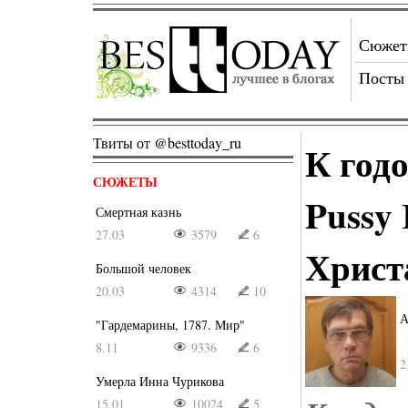
Сюже
Посты
Твиты от @besttoday_ru
К год
СЮЖЕТЫ
Pussy 
Смертная казнь
27.03
3579
6
Христ
Большой человек
20.03
4314
10
А
"Гардемарины, 1787. Мир"
8.11
9336
6
2
Умерла Инна Чурикова
15.01
10024
5