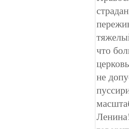
страдан
пережи
тяжелый
что бол
церковь
не допу
пуссир
масшта
Ленина