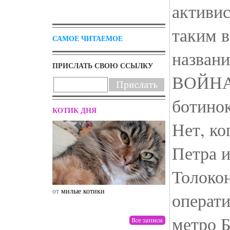
активис
таким 
САМОЕ ЧИТАЕМОЕ
назван
ПРИСЛАТЬ СВОЮ ССЫЛКУ
ВОЙНА,
ботинок
КОТИК ДНЯ
Нет, ко
Петра 
Толоко
от
милые котики
от
drunktwi
операти
метро Б