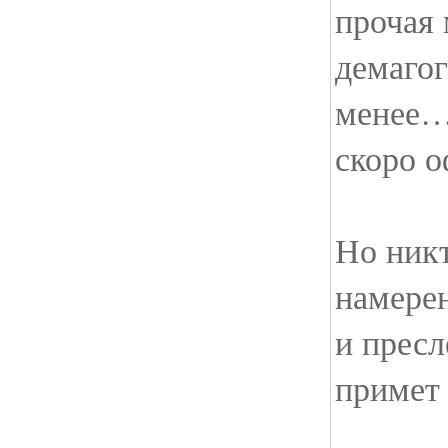
прочая
демагог
менее…
скоро 
Но никт
намерен
и прес
примет 