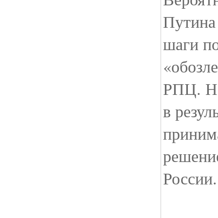
Путина
шаги п
«обозл
РПЦ. Но
в резул
принима
решени
России.