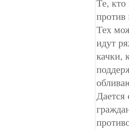
Те, кто 
против 
Тех мож
идут р
качки, 
поддер
обливаю
Дается 
гражда
против