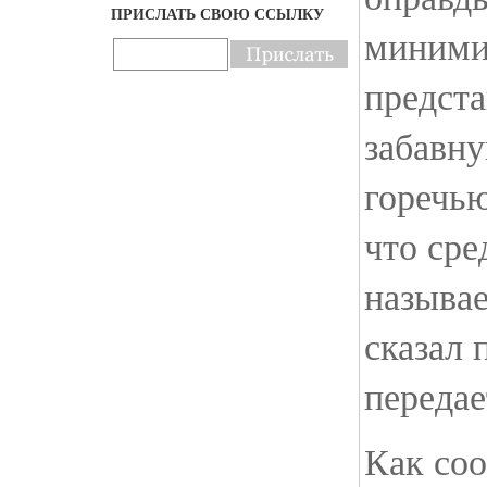
ПРИСЛАТЬ СВОЮ ССЫЛКУ
миними
предста
забавну
горечью
что сре
называе
сказал 
переда
Как со