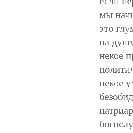
если п
мы начи
это глу
на душу
некое 
политич
некое у
безобид
патриар
богосл