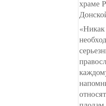
храме 
Донско
«Никак
необход
серьезн
правосл
каждом
напомни
относят
плодам 