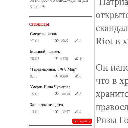
Патриа
он попросил о снисхождении для
девушек
открыт
скандал
СЮЖЕТЫ
Смертная казнь
Riot в 
27.03
3585
6
Большой человек
20.03
4320
10
Он нап
"Гардемарины, 1787. Мир"
8.11
9359
6
что в х
Умерла Инна Чурикова
хранит
15.01
10030
5
правосл
Закон для негодяев
15.01
13257
4
Ризы Го