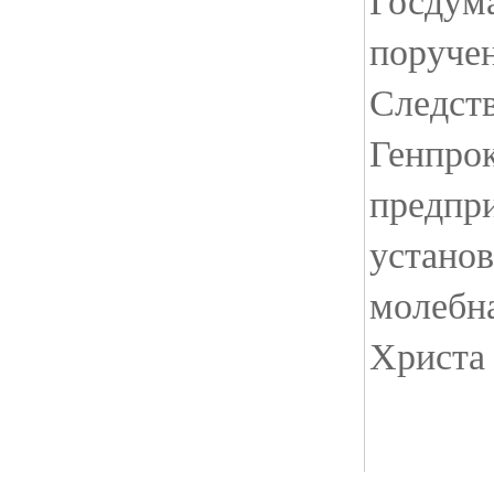
Госду
поручен
Следст
Генпрок
предпр
установ
молебна
Христа