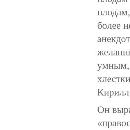
плодам,
более н
анекдот
желани
умным,
хлестки
Кирилл
Он выра
«правос