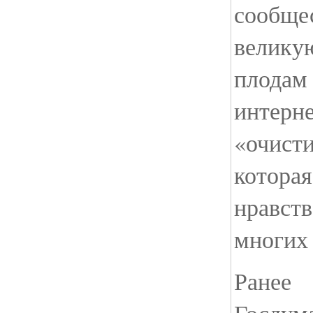
сообще
велику
плодам 
интерне
«очисти
которая
нравств
многих
Ранее