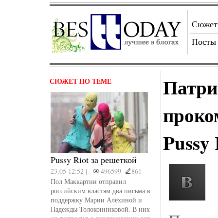
Сюже
Посты
Патри
СЮЖЕТ ПО ТЕМЕ
проко
Pussy 
Pussy Riot за решеткой
23.05 12:52 |
496599
861
Пол Маккартни отправил
российским властям два письма в
поддержку Марии Алёхиной и
Надежды Толоконниковой. В них