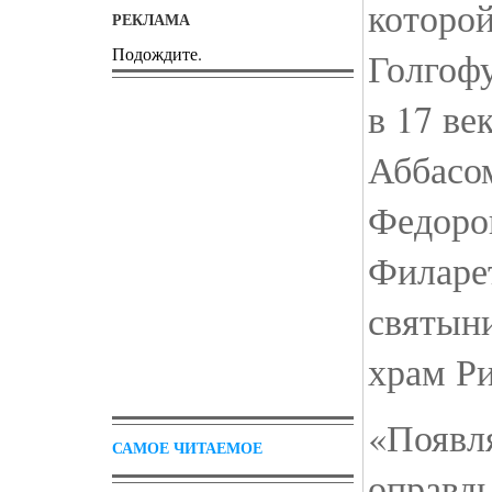
которой
РЕКЛАМА
Подождите.
Голгофу
в 17 ве
Аббасо
Федоро
Филарет
святын
храм Р
«Появл
САМОЕ ЧИТАЕМОЕ
оправд