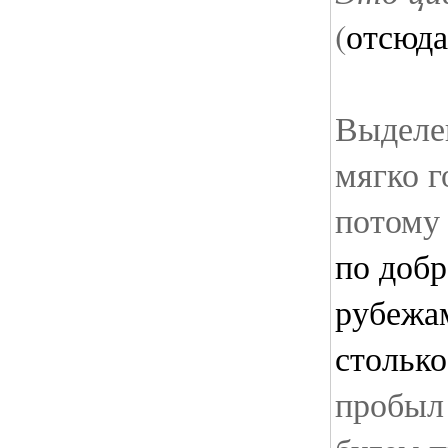
(
отсюда
Выделен
мягко г
потому 
по добр
рубежа
столько
пробыл 