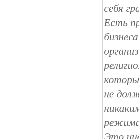
себя г
Есть п
бизнес
органи
религио
которы
не дол
никаки
режима
Это ци