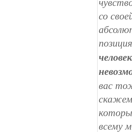
чувств
со свое
абсолю
позици
человек
невозм
вас то
скажем,
которы
всему м