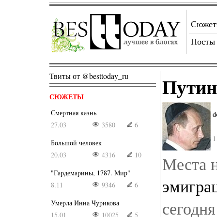
Сюже
Посты
Твиты от @besttoday_ru
Путин
СЮЖЕТЫ
Смертная казнь
d
27.03
3580
6
1
Большой человек
20.03
4316
10
Места 
"Гардемарины, 1787. Мир"
эмигра
8.11
9346
6
сегодня
Умерла Инна Чурикова
15.01
10025
5