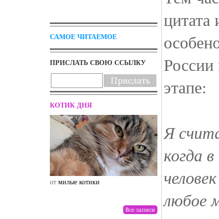
цитата 
особено
САМОЕ ЧИТАЕМОЕ
России
ПРИСЛАТЬ СВОЮ ССЫЛКУ
этапе:
КОТИК ДНЯ
Я счит
когда в
челове
от
милые котики
от
drunktwi
любое 