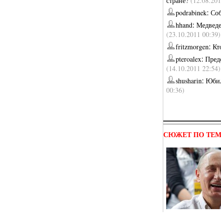
стране?
(12.08.201
:
podrabinek
Соб
:
hhand
Медведе
(23.10.2011 00:39)
:
fritzmorgen
Кт
:
pteroalex
Пред
(14.10.2011 22:54)
:
shusharin
Юбил
00:36)
СЮЖЕТ ПО ТЕ