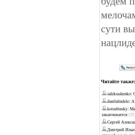
будем п
мелоча
сути вы
нацлиде
Читайте также
:
saleksashenko
:
danilalindele
А
:
kotsubinsky
Ма
заканчивается
(25
Сергей Алекса
Дмитрий Ильи