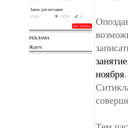
Закон для негодяев
15.01
13253
4
Опозда
возмож
РЕКЛАМА
записат
Ждите.
занятие
ноября
Ситикла
соверше
Тем час