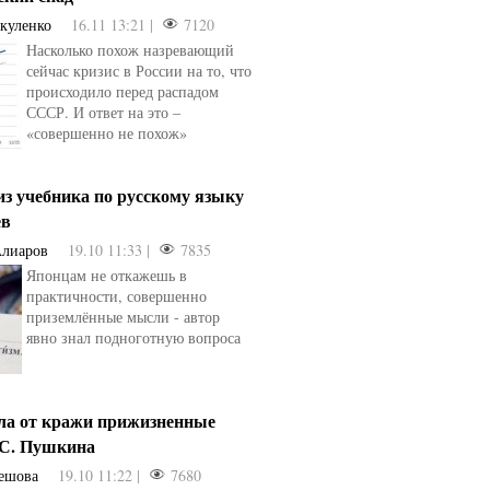
акуленко
16.11 13:21 |
7120
Насколько похож назревающий
сейчас кризис в России на то, что
происходило перед распадом
СССР. И ответ на это –
«совершенно не похож»
из учебника по русскому языку
ев
Алиаров
19.10 11:33 |
7835
Японцам не откажешь в
практичности, совершенно
приземлённые мысли - автор
явно знал подноготную вопроса
сла от кражи прижизненные
.С. Пушкина
ешова
19.10 11:22 |
7680