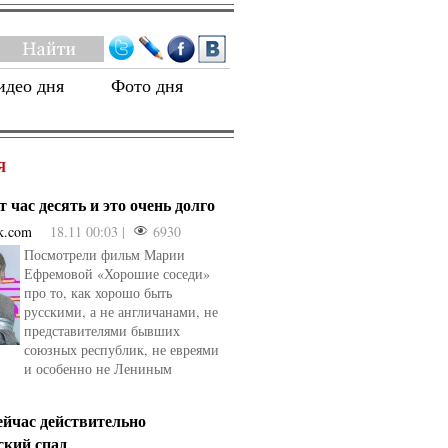
идео дня
Фото дня
Я
 час десять и это очень долго
k.com
18.11 00:03 |
6930
Посмотрели фильм Марии
Ефремовой «Хорошие соседи»
про то, как хорошо быть
русскими, а не англичанами, не
представителями бывших
союзных республик, не евреями
и особенно не Лениным
ейчас действительно
ский спад