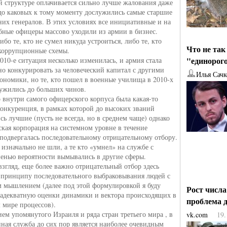
й структуре оплачивается сильно лучше жалования даже
до каковых к тому моменту дослужились самые старшие
них генералов. В этих условиях все инициативные и на
обные офицеры массово уходили из армии в бизнес.
ибо те, кто не сумел никуда устроиться, либо те, кто
Что не так
 коррупционные схемы.
"единорог
010-е ситуация несколько изменилась, и армия стала
но конкурировать за человеческий капитал с другими
Илья Сачк
кономики, но те, кто пошел в военные училища в 2010-х
лужились до больших чинов.
 внутри самого офицерского корпуса была какая-то
конкуренция, в рамках которой до высоких званий
ь лучшие (пусть не всегда, но в среднем чаще) однако
ская корпорация на системном уровне в течение
 подвергалась последовательному отрицательному отбору.
изначально не шли, а те кто «умнел» на службе с
пенью вероятности вымывались в другие сферы.
взгляд, еще более важно отрицательный отбор здесь
 принципу последовательного выбраковывания людей с
 мышлением (далее под этой формулировкой я буду
Рост числ
 адекватную оценки динамики и вектора происходящих в
проблема
 мире процессов).
ем упомянутого Израиля и ряда стран третьего мира , в
vk.com
19.
нная служба до сих пор является наиболее очевидным