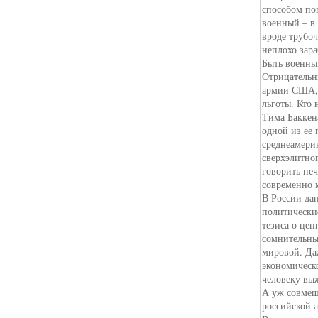
способом по
военный – в 
вроде трубоч
неплохо зара
Быть военны
Отрицательн
армии США, 
льготы. Кто 
Тима Баккена
одной из ее 
среднеамери
сверхэлитно
говорить не
современно 
В России да
политические
тезиса о цен
сомнительны
мировой. Да
экономическ
человеку вы
А уж совмещ
российской 