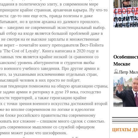
падания в политическую элиту, в современном мире
принципе крайне странная, архаичная карьера. Ну что-то
иста: где-то они еще есть, правда полезны и даже
батывают, но в целом архаика из далекого прошлого.
м – заведомо не современный экзистенциальный выбор.
ый отбор на входе является большой проблемой даже в
не смотря на ее высокие зарплаты и множественные
не верит – почитайте книгу преподавателя Вест-Пойнта
 'The Cost of Loyalty'. Книга написана в 2020 году и
Особенност
главных тем является крайне низкий (в сравнении со
канским) уровень абитуриентов и студентов якобы
Москве
го военного учебного заведения. Про другие армии и
Петр Мил
чего, за указанными исключениями отдельных стран,
мыслящий человек в них просто не пойдет.
нная тенденция помножена на общую архаизацию страны,
 задачи армии и риторику в духе 19 века, господство
ности территорий, а также героизацию крайне
х с точки зрения военного искусства достижений второй
же во вполне современном по логике и идеологии
ом блоке российского правительства современному
живать все сложнее – слишком много сделок с совестью.
ать современное мышление со службой офицером
ЦИТАТЫ Д
армии может разве что шизофреник.