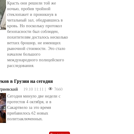
Красть они решили той же
ночью, пробив тройной
стеклопакет и проникнув в
читальный зал, ободравшись в
кровь. Но поскольку протокол
безопасности был соблюден,
похитителям досталось несколько
ветхих брошюр, не имеющих
рыночной стоимости. Это стало
началом большого
международного полицейского
расследования.
еков в Грузии на сегодня
триевский
19.10 11:11 |
7660
Сегодня минуло две недели с
протестов 4 октября, и в
Сакартвело за это время
овели
от
kotyaravesel
от
Анна Бойко
прибавилось 62 новых
политзаключенных.