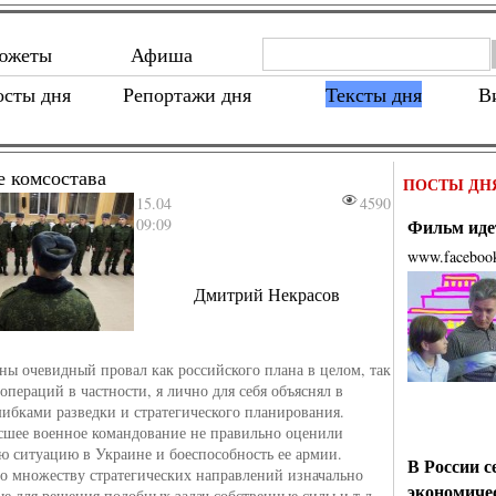
южеты
Афиша
осты дня
Репортажи дня
Тексты дня
В
е комсостава
ПОСТЫ ДН
15.04
4590
09:09
Фильм идет
www.faceboo
Дмитрий Некрасов
ны очевидный провал как российского плана в целом, так
операций в частности, я лично для себя объяснял в
ибками разведки и стратегического планирования.
сшее военное командование не правильно оценили
ю ситуацию в Украине и боеспособность ее армии.
В России с
о множеству стратегических направлений изначально
экономиче
е для решения подобных задач собственные силы и т.д.