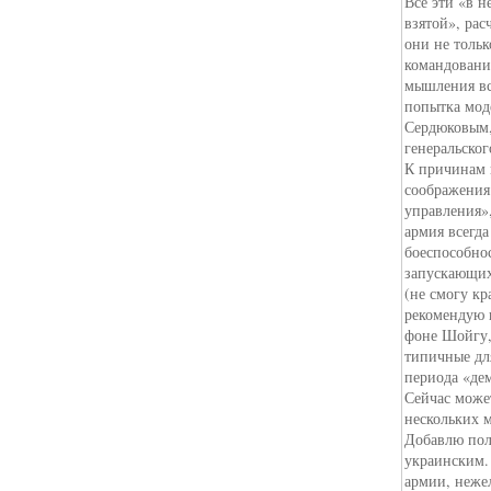
Все эти «в н
взятой», рас
они не тольк
командовани
мышления вс
попытка мод
Сердюковым,
генеральског
К причинам н
соображения
управления»
армия всегда
боеспособно
запускающих
(не смогу кр
рекомендую к
фоне Шойгу,
типичные дл
периода «де
Сейчас може
нескольких 
Добавлю пол
украинским.
армии, неже