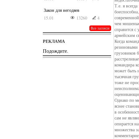
Т.е. я всегд
Закон для негодяев
боеспособна,
современной
15.01
13260
4
чем мишенью
справится с 
армейским с
РЕКЛАМА
Когда команд
резиновыми 
Подождите.
грузовиков 
расстреливае
командира к
может быть и
тысячная гр
тоже не про
неисполнимая
оценивающим
Однако по м
яснее станов
в особенност
сам не явля
опирается н
множества з
комментарие