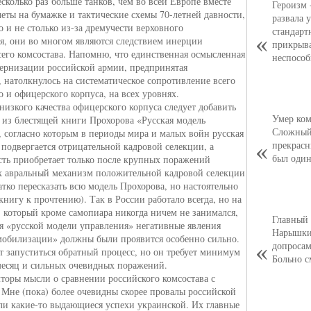
есколько раз больше танков, чем во всей Европе вместе
Героизм 
четы на бумажке и тактические схемы 70-летней давности,
развала 
о и не столько из-за дремучести верховного
стандарт
я, они во многом являются следствием инерции
прикрыв
его комсостава. Напомню, что единственная осмысленная
неспособ
ернизации российской армии, предпринятая
 натолкнулось на систематическое сопротивление всего
о и офицерского корпуса, на всех уровнях.
изкого качества офицерского корпуса следует добавить
Умер ком
 из блестящей книги Прохорова «Русская модель
Сложный,
, согласно которым в периоды мира и малых войн русская
прекрасн
 подвергается отрицательной кадровой селекции, а
был оди
сть приобретает только после крупных поражений
 авральный механизм положительной кадровой селекции
атко пересказать всю модель Прохорова, но настоятельно
нигу к прочтению). Так в России работало всегда, но на
 который кроме самопиара никогда ничем не занимался,
Главный 
я «русской модели управления» негативные явления
Нарышкин
мобилизации» должны были проявится особенно сильно.
допросам
т запуститься обратный процесс, но он требует минимум
Больно с
месяц и сильных очевидных поражений.
торы мысли о сравнении российского комсостава с
 Мне (пока) более очевидны скорее провалы российской
ли какие-то выдающиеся успехи украинской. Их главные