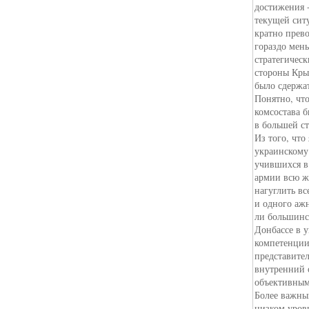
достижения 
текущей сит
кратно прев
гораздо мен
стратегичес
стороны Кры
было сдержат
Понятно, чт
комсостава 
в большей ст
Из того, что
украинскому 
учившихся в
армии всю ж
нагуглить вс
и одного ажн
ли большинс
Донбассе в 
компетенции 
представите
внутренний 
объективным.
Более важным
низком уров