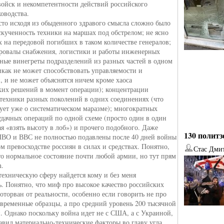
войск и некомпетентности действий российского
оводства.
сто исходя из обыденного здравого смысла сложно было
скученность техники на маршах под обстрелом; не ясно
х на передовой погибших в таком количестве генералов;
ровалы снабжения, логистики и работы инженерных
мные винегреты подразделений из разных частей в одном
икак не может способствовать управляемости и
, и не может объяснятся ничем кроме хаоса
ких решений в момент операции); концентрации
техники разных поколений в одних соединениях (что
вует уже о систематическом маразме); многократных
удачных операций по одной схеме (просто один в один
я «взять высоту в лоб») и прочего подобного. Даже
130 политз
ПВО и ВВС не полностью подавлены после 40 дней войны
м превосходстве россиян в силах и средствах. Понятно,
Стас Дми
то нормальное состояние почти любой армии, но тут прям
h.
техническую сферу найдется кому и без меня
ь. Понятно, что миф про высокое качество российских
от
Наталья Верхова
от
Ирина Ин
торван от реальности, особенно если говорить не про
овременные образцы, а про средний уровень 200 тысячной
. Однако поскольку война идет не с США, а с Украиной,
тавил материально-технические факторы во главу угла