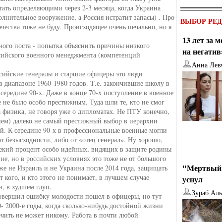
тать определяющими через 2-3 месяца, когда Украина
лнительное вооружение, а Россия истратит запасы) . Про
ВЫБОР РЕ
чества тоже не буду. Происходящее очень печально, но я
13 лет за 
ного поста - попытка объяснить причины низкого
на негатив
ссийского военного менеджмента (компетенций
Анна Лев
сийские генералы и старшие офицеры это люди
в диапазоне 1960-1980 годов. Т.е. закончившие школу в
 середине 90-х. Даже в конце 70-х поступление в военное
 не было особо престижным. Туда шли те, кто не смог
а физика, не говоря уже о дипломатах. Не ПТУ конечно,
днем) далеко не самый престижный выбор в иерархии
й. К середине 90-х в профессиональные военные могли
т безысходности, либо от «отец генерал». Ну хорошо,
 некий процент особо идейных, видящих в защите родины
ие, но в российских условиях это тоже не от большого
"Мертвый 
же не Израиль и не Украина после 2014 года, защищать
от кого, и кто этого не понимает, в лучшем случае
уснул
, в худшем глуп.
Зураб Ал
совершил ошибку молодости пошел в офицеры, но тут
- 2000-е годы, когда сколько-нибудь достойной жизни
ечить не может никому. Работа в почти любой