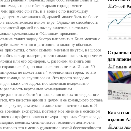
а понимал, что российская армия гораздо менее
Сергей В
 чем принято считать, и в войне с по настоящему
, допустим американской, армией может быть не более
 в высокотехнологичном тире. Однако не способность
украинской армией по началу виделась не столько
колько кремлевским и ФСБшным провалом.
ование ставит задачу быстро направить в Киев ментов с
дубинками митинги разгонять, и колонну обычных
без прикрытия, с теми самыми ментами внутри, на шоссе
Страница 
т войсковая артиллерия, то это сложно назвать просчетом
для японц
олонны или его офицеров. С разгоном митинга они
 справились бы, но оказались явно не там. И если 50-
Рамазан 
уппировка не может взять 4 миллионный город, то это
счет командира группировки. Это просто заведомо
 для таких сил задача, поставленная неадекватно
 реальность верховным командованием.
ере развития событий и появления новых эпизодов, все
ится, что качество армии в целом и ее командного состава
и, еще хуже, чем думали даже такие скептики как я. Я
юсь военным экспертом, поэтому мое мнение в основном
Как я спа
а оценки профессионалов от «ура-патриота» Стрелкова до
издания А
ападных военных специалистов, основной лейтмотив
Аглая Аш
в которых это именно удивление низкой боеспособности