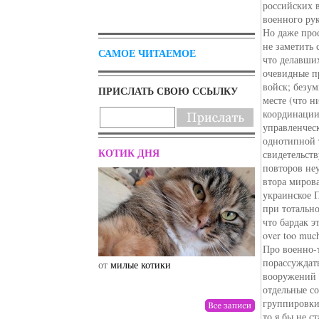
российских 
военного рук
Но даже про
не заметить 
САМОЕ ЧИТАЕМОЕ
что делавши
очевидные п
войск; безу
ПРИСЛАТЬ СВОЮ ССЫЛКУ
месте (что н
координации
управленчес
однотипной 
КОТИК ДНЯ
свидетельст
повторов не
втора мирова
украинское 
при тотально
что бардак э
over too muc
Про военно-
порассуждат
от
милые котики
от
drunktwi
вооружений о
отдельные с
группировки
то я бы не с