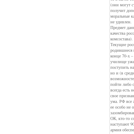
(они могут с
получит допо
моральные ка
не удивлен.
Предмет дан
качества ро
комсостава).
Текущие рос
родившиеся 
конце 70-х –
училище уже
поступить н
но и (в сре
возможносте
пойти либо о
всегда есть
свое призван
ума. РФ все 
ее особо не 
зазомбирован
ОК, кто-то 
наступают 90
армия обесп