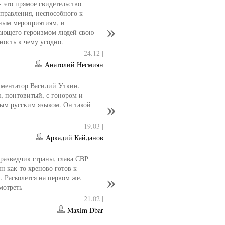
- это прямое свидетельство
управления, неспособного к
ным мероприятиям, и
ающего героизмом людей свою
ность к чему угодно.
24.12 |
Анатолий Несмиян
ментатор Василий Уткин.
 понтовитый, с гонором и
ым русским языком. Он такой
н
19.03 |
Аркадий Кайданов
разведчик страны, глава СВР
 как-то хреново готов к
. Расколется на первом же.
мотреть
21.02 |
Maxim Dbar