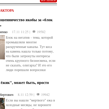
ДАКТОРА
мошенничество якобы за «блок
»
ченко
17.11 11:25 |
19582
Блок на негатив - тема, которой
промышляли многие
раскрученные каналы. Тут коса
на камень нашла только потому,
что были затронуты интересы
очень крупного бизнесмена, если
не сказать, олигарха? И это его
люди порешали вопросики
ёжик", может быть, просто
ьбертович
8.11 12:59 |
19942
Если вы нашли "мертвого" ежа в
холодные месяцы, не хороните