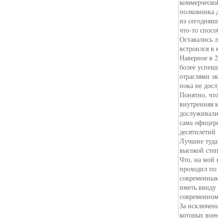
коммерческо
полковника 
из сегодняш
что-то спос
Оставались л
встроился в
Наверное в 2
более успеш
отраслями э
пока не дос
Понятно, что
внутренняя 
дослуживалис
сама офицер
десятилетий
Лучшие туда 
высокой сте
Что, на мой 
проходил по
современным
иметь ввиду
современном
За исключени
которых вое