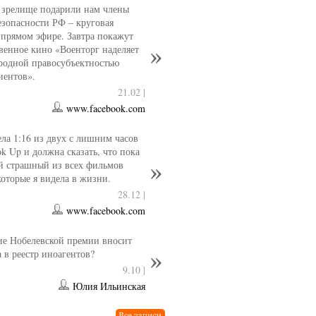
 зрелище подарили нам члены
езопасности РФ – круговая
 прямом эфире. Завтра покажут
венное кино «Военторг наделяет
родной правосубъектностью
иентов».
21.02 |
www.facebook.com
ла 1:16 из двух с лишним часов
ok Up и должна сказать, что пока
й страшный из всех фильмов
которые я видела в жизни.
28.12 |
www.facebook.com
е Нобелевской премии вносит
 в реестр иноагентов?
9.10 |
Юлия Ильинская