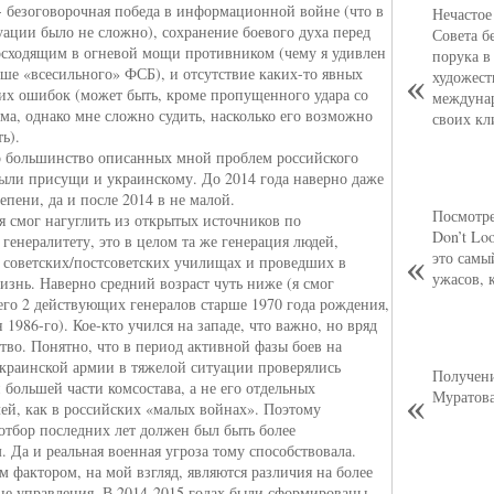
- безоговорочная победа в информационной войне (что в
Нечастое
уации было не сложно), сохранение боевого духа перед
Совета б
осходящим в огневой мощи противником (чему я удивлен
порука в
ьше «всесильного» ФСБ), и отсутствие каких-то явных
художест
ких ошибок (может быть, кроме пропущенного удара со
междуна
ма, однако мне сложно судить, насколько его возможно
своих кл
ь).
о большинство описанных мной проблем российского
были присущи и украинскому. До 2014 года наверно даже
епени, да и после 2014 в не малой.
Посмотре
 я смог нагуглить из открытых источников по
Don’t Lo
генералитету, это в целом та же генерация людей,
это самы
 советских/постсоветских училищах и проведших в
ужасов, 
изнь. Наверно средний возраст чуть ниже (я смог
его 2 действующих генералов старше 1970 года рождения,
 1986-го). Кое-кто учился на западе, что важно, но вряд
тво. Понятно, что в период активной фазы боев на
украинской армии в тяжелой ситуации проверялись
Получени
большей части комсостава, а не его отдельных
Муратова
лей, как в российских «малых войнах». Поэтому
отбор последних лет должен был быть более
 Да и реальная военная угроза тому способствовала.
 фактором, на мой взгляд, являются различия на более
не управления. В 2014-2015 годах были сформированы