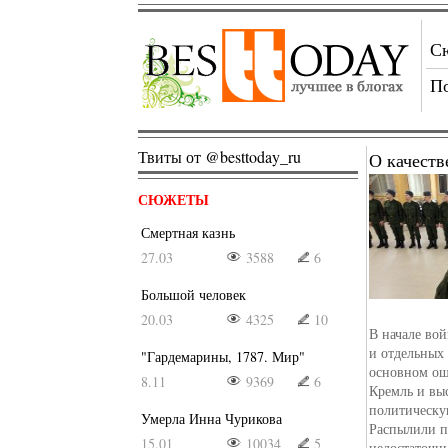
С
П
Твиты от @besttoday_ru
О качеств
СЮЖЕТЫ
Смертная казнь
27.03
3588
6
Большой человек
20.03
4325
10
В начале вой
и отдельных 
"Гардемарины, 1787. Мир"
основном ош
8.11
9369
6
Кремль и вы
политическу
Умерла Инна Чурикова
Распылили п
15.01
10034
5
недостаточны