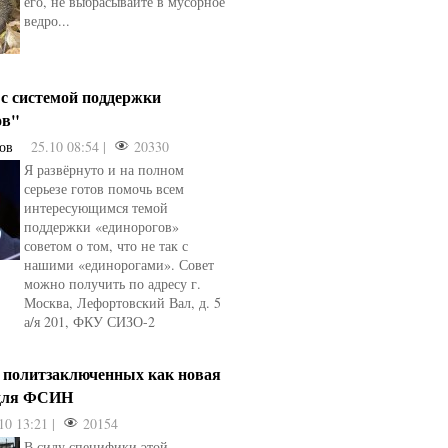
его, не выбрасывайте в мусорное
ведро...
 с системой поддержки
ов"
ов
25.10 08:54 |
20330
Я развёрнуто и на полном
серьезе готов помочь всем
интересующимся темой
поддержки «единорогов»
советом о том, что не так с
нашими «единорогами». Совет
можно получить по адресу г.
Москва, Лефортовский Вал, д. 5
а/я 201, ФКУ СИЗО-2
а политзаключенных как новая
 для ФСИН
10 13:21 |
20154
В силу специфики этой