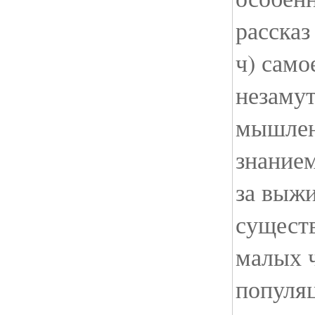
рассказ
ч) само
незамут
мышлен
знанием
за выжи
сущест
малых 
популя