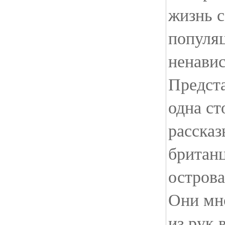
жизнь 
популяц
ненавис
Предста
одна ст
рассказ
британц
острова
Они мно
из рук 