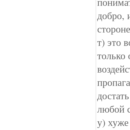
понимать
добро, 
стороне
т) это 
только 
воздей
пропаг
достать
любой 
у) хуже