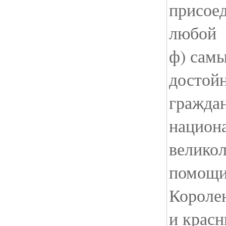
присоед
любой
ф) сам
достойн
гражда
национ
велико
помощи
Королен
и красн