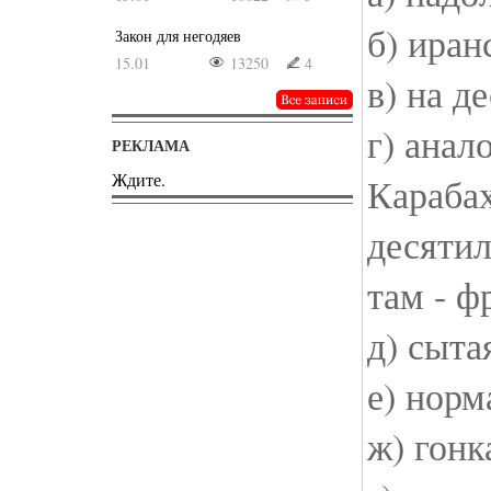
б) иран
Закон для негодяев
15.01
13250
4
в) на д
г) анал
РЕКЛАМА
Ждите.
Карабах
десятил
там - ф
д) сыта
е) норм
ж) гон