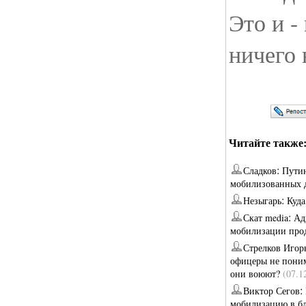
Это и -
ничего 
Читайте также
:
Сладков
Путин
мобилизованных 
:
Незыгарь
Куда
:
Скат media
Ад
мобилизации про
Стрелков Игор
офицеры не поним
они воюют?
(07.1
:
Виктор Сегов
мобилизацию в б