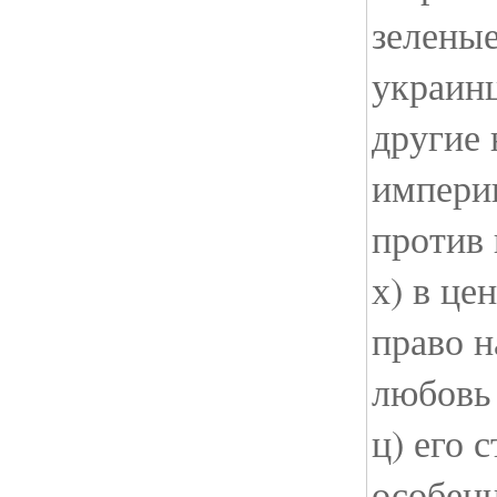
зеленые
украинц
другие
империи
против 
х) в це
право н
любовь
ц) его 
особен