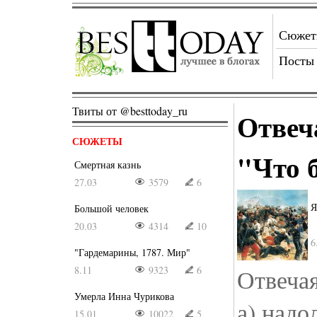
Сюже
Посты
Твиты от @besttoday_ru
Отвеч
СЮЖЕТЫ
"Что 
Смертная казнь
27.03
3579
6
Я
Большой человек
20.03
4314
10
6
"Гардемарины, 1787. Мир"
8.11
9323
6
Отвечая
Умерла Инна Чурикова
а) надо
15.01
10022
5