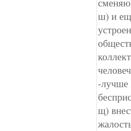
сменяю
ш) и ещ
устрое
обществ
коллек
человеч
-лучше 
беспри
щ) внес
жалость