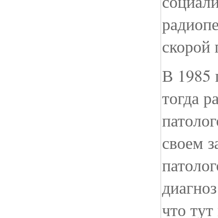
социали
радиопе
скорой
В 1985 
тогда р
патолог
своем 
патоло
диагно
что тут