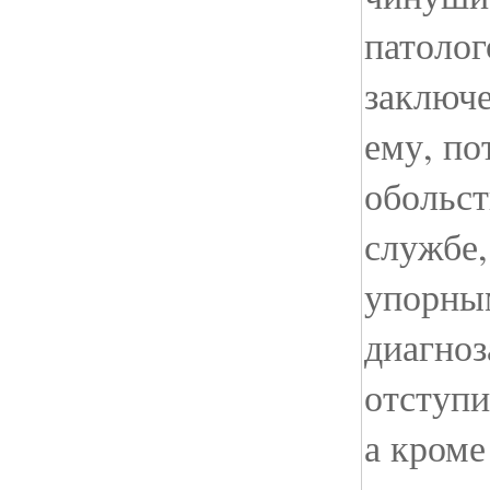
патолог
заключе
ему, по
обольс
службе,
упорным
диагноз
отступи
а кроме