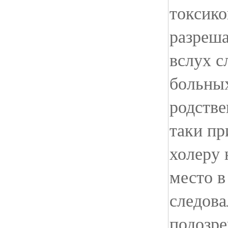
токсик
разреша
вслух с
больных
родстве
таки пр
холеру 
место в
следова
подозре