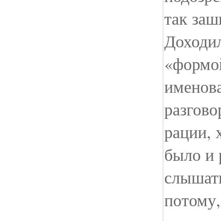
так заш
Доходил
«формо
именова
разгово
рации, 
было и 
слышать
потому,