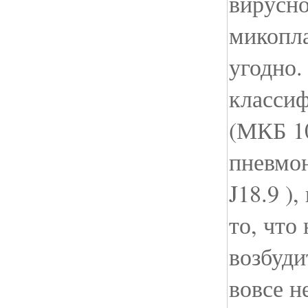
вирусно
микопла
угодно
классиф
(МКБ 10
пневмон
J18.9 )
то, что
возбуди
вовсе н