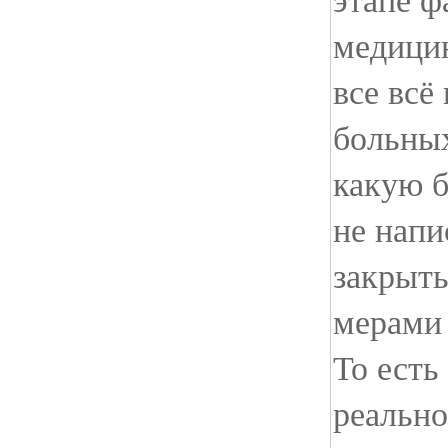
медицин
все всё
больных
какую 
не напи
закрыты
мерами
То есть 
реально