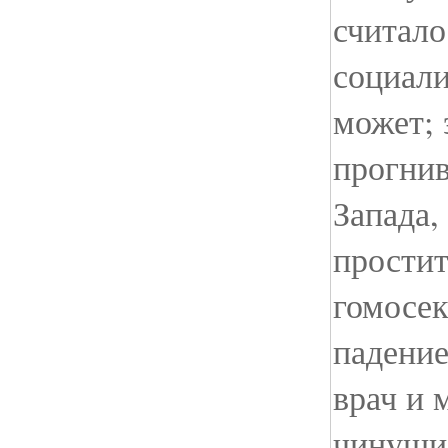
считало
социали
может; 
прогнив
Запада,
простит
гомосек
падение
врач и 
чинуши