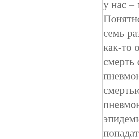
у нас –
Понятно
семь ра
как-то 
смерть 
пневмон
смерть
пневмон
эпидеми
попадат