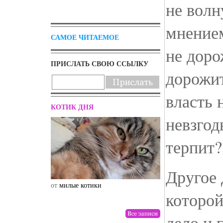
не волн
мнением
САМОЕ ЧИТАЕМОЕ
не доро
ПРИСЛАТЬ СВОЮ ССЫЛКУ
дорожит
власть 
КОТИК ДНЯ
невзгод
терпит?
Другое 
от
милые котики
от
drunktwi
которой
дело и 