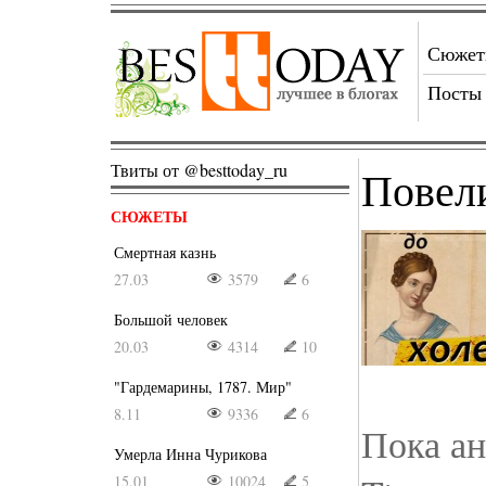
Сюже
Посты
Твиты от @besttoday_ru
Повел
СЮЖЕТЫ
Смертная казнь
27.03
3579
6
Большой человек
20.03
4314
10
"Гардемарины, 1787. Мир"
8.11
9336
6
Пока ан
Умерла Инна Чурикова
15.01
10024
5