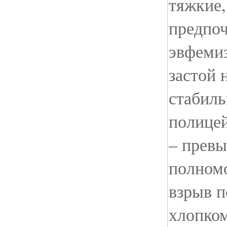
тяжкие,
предпоч
эвфеми
застой 
стабиль
полице
– прев
полномо
взрыв п
хлопко