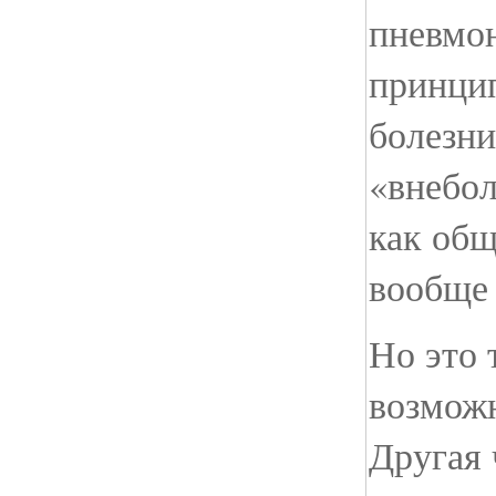
пневмон
принци
болезни
«внебо
как общ
вообще 
Но это 
возможн
Другая 