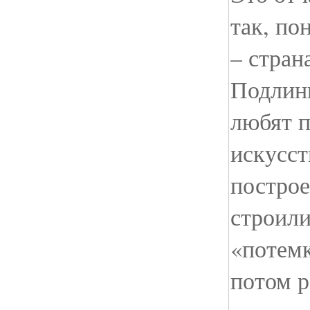
так, по
– стран
Подлин
любят 
искусс
постро
строили
«потемк
потом р