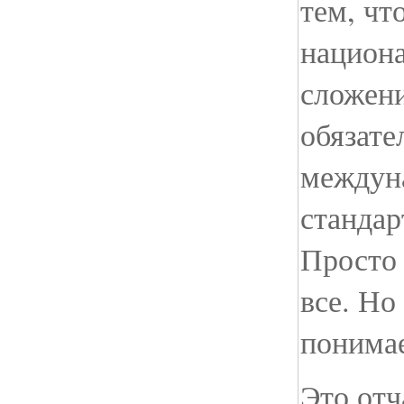
тем, чт
национ
сложени
обязате
междун
стандар
Просто 
все. Но
понима
Это отч