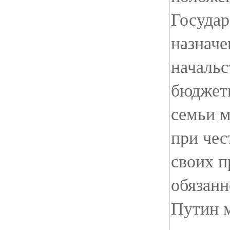
Государ
назначе
начальс
бюджетн
семьи 
при че
своих 
обязанн
Путин 