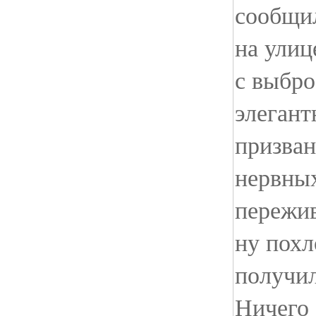
сообщил
на улиц
с выбро
элегант
призван
нервных
пережив
ну похл
получил
Ничего 