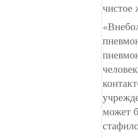
чистое 
«Внебо
пневмо
пневмон
челове
контакт
учрежде
может 
стафило