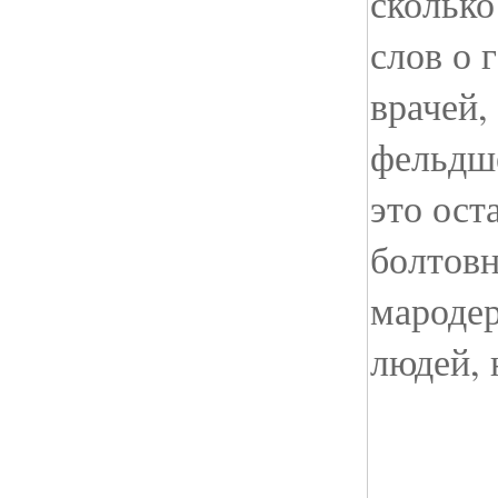
сколько
слов о 
врачей,
фельдше
это ост
болтовн
мароде
людей, 