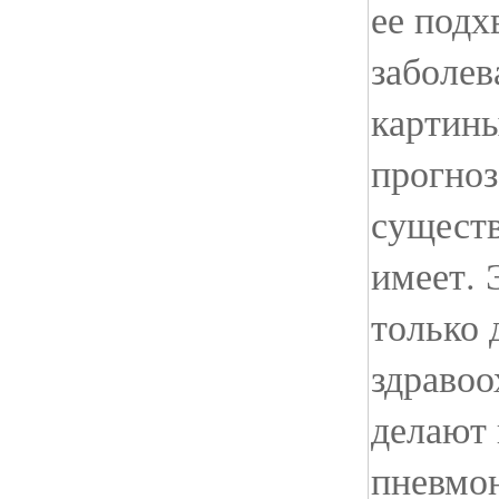
ее подх
заболев
картины
прогноз
существ
имеет. 
только 
здравоо
делают 
пневмо