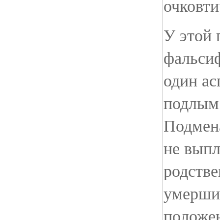
очковти
У этой 
фальсиф
один ас
подлым,
Подмена
не выпл
родстве
умерших
положе