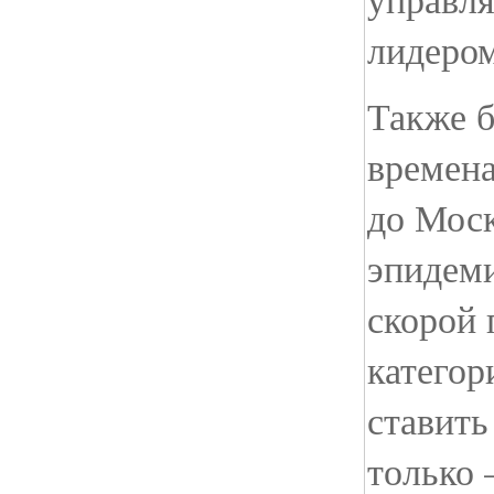
лидером
Также б
времена
до Мос
эпидеми
скорой
категор
ставить
только