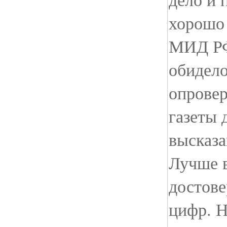
хорошо
МИД РФ
обидело
опрове
газеты 
высказа
Лучше в
достове
цифр. Н