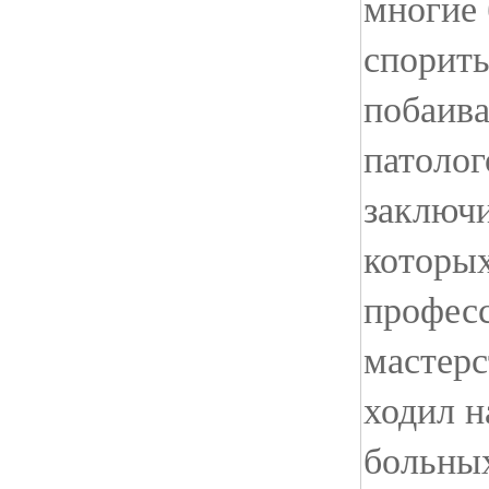
многие 
спорить
побаив
патолог
заключ
которых
профес
мастерс
ходил н
больных