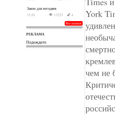
Times и
Закон для негодяев
York Ti
15.01
13253
4
удивлен
РЕКЛАМА
необыча
Подождите.
смертно
кремлев
чем не 
Критич
отечест
россий