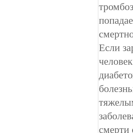
тромбоз
попадае
смертно
Если з
человек
диабето
болезн
тяжелы
заболев
смерти 