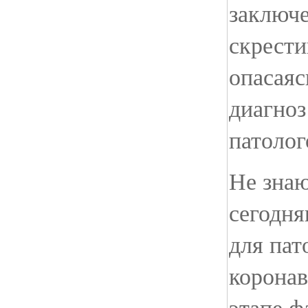
заключе
скрести
опасаяс
диагноз
патоло
Не знаю
сегодня
для пат
коронав
этапе ф