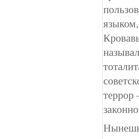
пользов
языком,
Кровав
называл
тотали
советск
террор 
законно
Нынешн