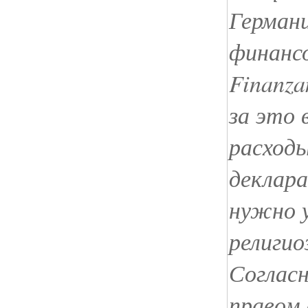
Германи
финансо
Finanza
за это
расходы
деклара
нужно 
религио
Соглас
правом