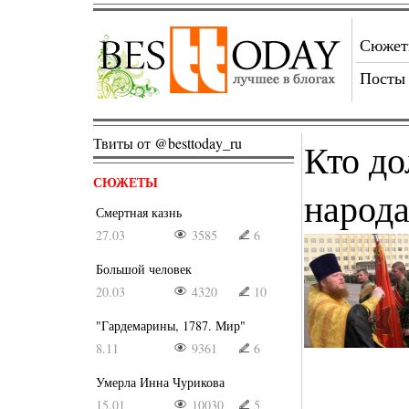
Сюже
Посты
Твиты от @besttoday_ru
Кто до
СЮЖЕТЫ
народа
Смертная казнь
27.03
3585
6
Большой человек
20.03
4320
10
"Гардемарины, 1787. Мир"
8.11
9361
6
Умерла Инна Чурикова
15.01
10030
5