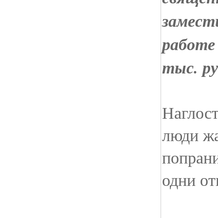
замест
работе
тыс. ру
Наглост
люди ж
попрани
одни от