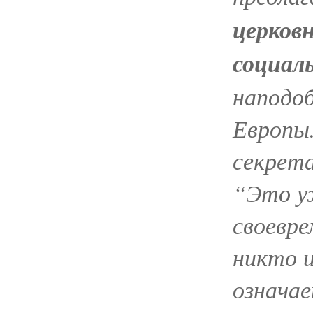
церков
социал
наподо
Европы.
секрета
“Это у
своевре
никто 
означае