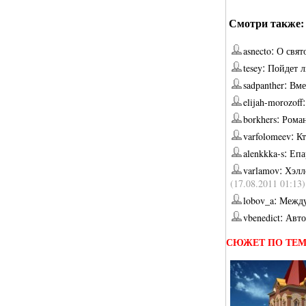
Смотри также:
:
asnecto
О свят
:
tesey
Пойдет л
:
sadpanther
Вме
elijah-morozoff
:
borkhers
Роман
:
varfolomeev
Кт
:
alenkkka-s
Епа
:
varlamov
Хэлл
(17.08.2011 01:13)
:
lobov_a
Между
:
vbenedict
Авто
СЮЖЕТ ПО ТЕ