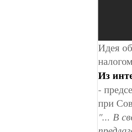
Идея о
налогом
Из инт
- предс
при Со
"... В 
предлаг