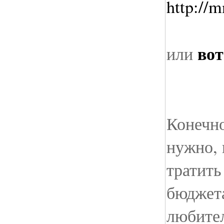
http://m
вот
или
Конечно
нужно, 
тратить
бюджета
любител