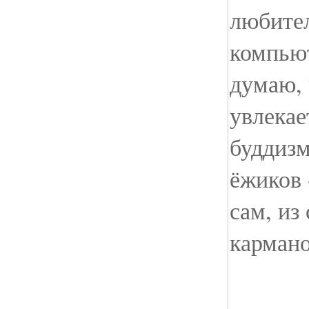
любите
компьют
думаю, 
увлекае
буддизм
ёжиков 
сам, из
кармано