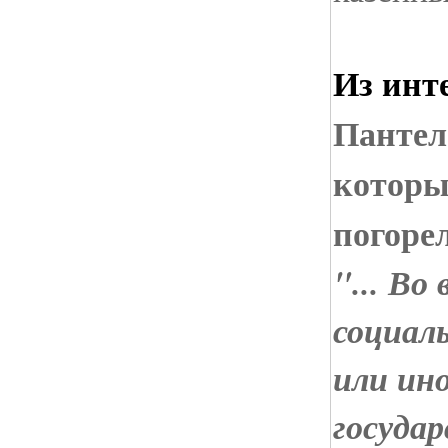
Из инт
Пантел
которы
погоре
"... Во
социал
или ин
госуда