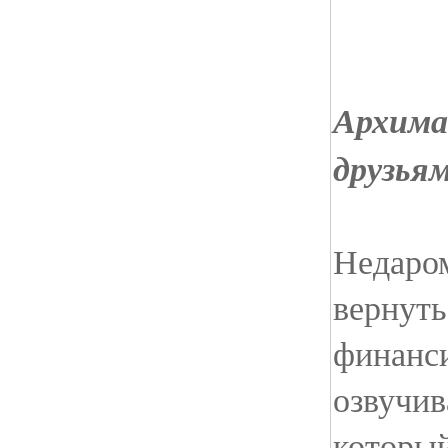
Архима
друзья
Недаром
вернуть
финанси
озвучив
который