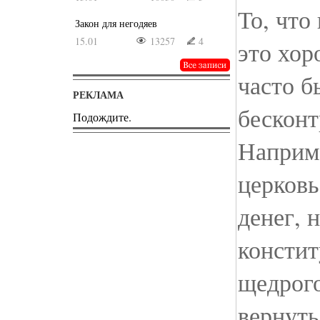
То, что
Закон для негодяев
15.01
13257
4
это хор
часто б
РЕКЛАМА
бесконт
Подождите.
Наприм
церковь
денег, 
констит
щедрого
вернуть