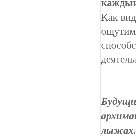
каждый
Как вид
ощутимо
способс
деятель
Будущи
архима
лыжах