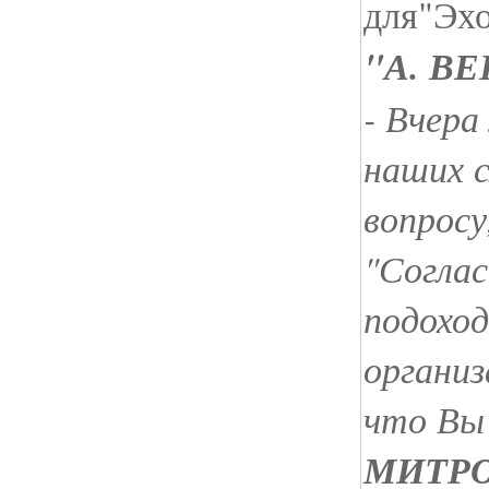
для"Эхо
"А. В
- Вчера
наших 
вопросу
"Соглас
подоход
организ
что Вы 
МИТР