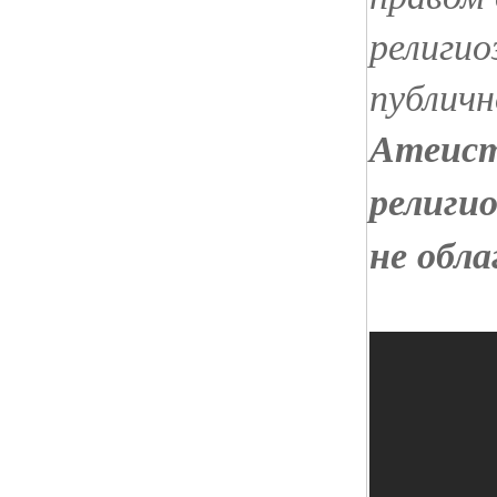
религи
публичн
Атеист
религи
не обл