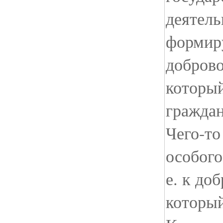
деятель
формиру
доброво
который
граждан
Чего-то
особого
е. к до
которы