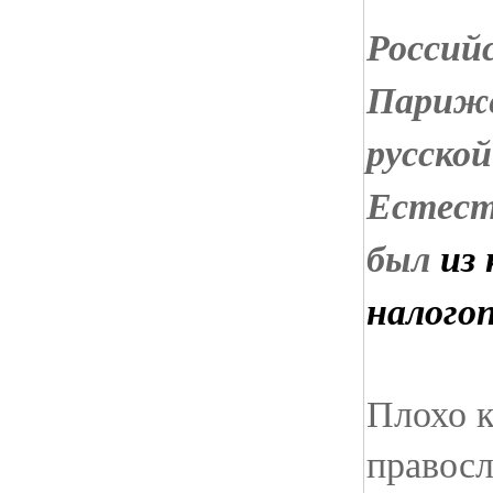
Россий
Париже
русской
Естест
был
из
налого
Плохо к
правосл