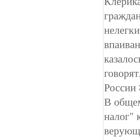
Клерика
граждан
нелегки
впаиван
казалос
говорят
России 
В обще
налог" 
верующи