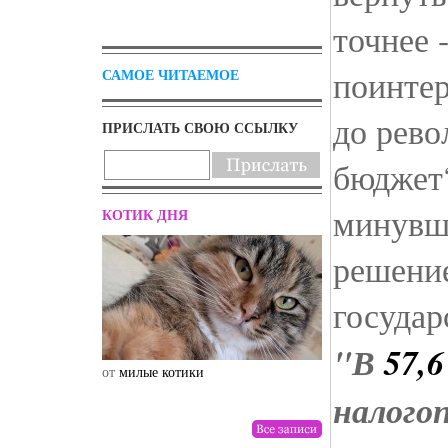
точнее 
поинтер
САМОЕ ЧИТАЕМОЕ
до рево
ПРИСЛАТЬ СВОЮ ССЫЛКУ
бюджет?
минувши
КОТИК ДНЯ
решение
государ
"В
57,6
от
милые котики
от
drunktwi
налого