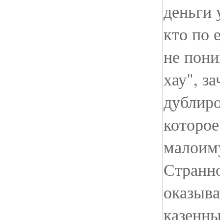
деньги 
кто по 
не пони
хау", з
дублиро
которое
малоиму
Странно
оказыва
казенны