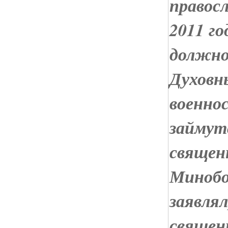
правос
2011 г
должно
Духовн
военно
займут
священ
Минобо
заявля
священн