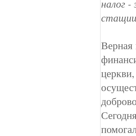
налог -
стащишь
Верная 
финанс
церкви,
осущест
доброво
Сегодня
помога