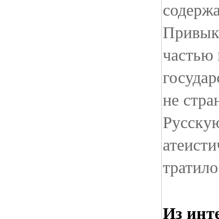
содержа
Привыкл
частью 
государ
не стра
Русскую
атеисти
тратило
Из инт