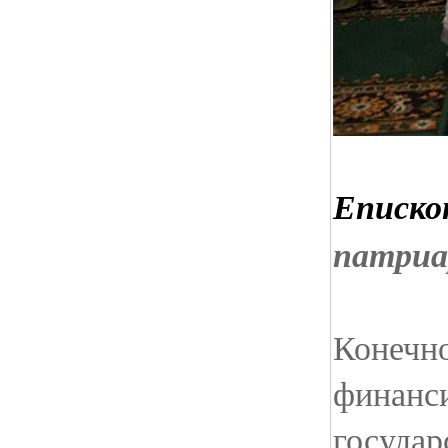
Еписко
патриа
Конечно
финанси
государ