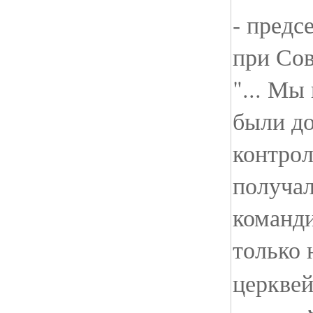
- предс
при Со
"... Мы
были до
контрол
получал
команди
только 
церкве