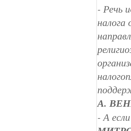
- Речь 
налога 
направл
религио
организ
налого
поддер
А. ВЕ
- А есл
МИТР