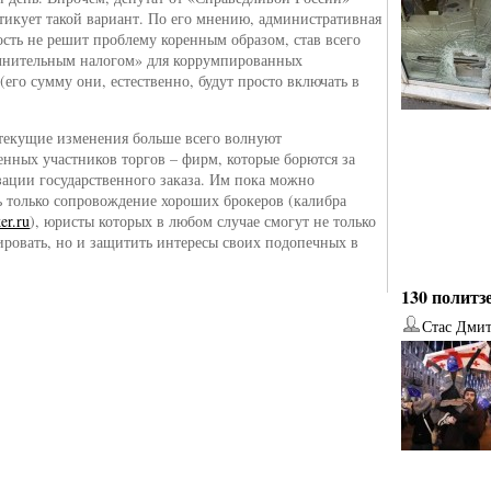
тикует такой вариант. По его мнению, административная
ость не решит проблему коренным образом, став всего
лнительным налогом» для коррумпированных
(его сумму они, естественно, будут просто включать в
 текущие изменения больше всего волнуют
енных участников торгов – фирм, которые борются за
зации государственного заказа. Им пока можно
ь только сопровождение хороших брокеров (калибра
er.ru
), юристы которых в любом случае смогут не только
ировать, но и защитить интересы своих подопечных в
130 политз
Стас Дми
от
Наталья Верхова
от
Ирина Ин