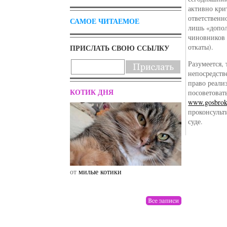
активно кри
ответственн
САМОЕ ЧИТАЕМОЕ
лишь «допо
чиновников 
откаты).
ПРИСЛАТЬ СВОЮ ССЫЛКУ
Разумеется,
непосредств
право реали
КОТИК ДНЯ
посоветоват
www.gosbrok
проконсульт
суде.
от
милые котики
от
drunktwi