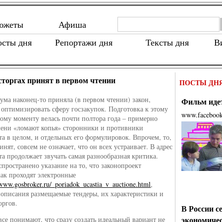
южеты
Афиша
осты дня
Репортажи дня
Тексты дня
В
осторгах принят в первом чтении
ПОСТЫ ДН
дума наконец-то приняла (в первом чтении) закон,
Фильм идет
оптимизировать сферу госзакупок. Подготовка к этому
www.faceboo
ому моменту велась почти полтора года – примерно
мени «ломают копья» сторонники и противники
та в целом, и отдельных его формулировок. Впрочем, то,
инят, совсем не означает, что он всех устраивает. В адрес
та продолжает звучать самая разнообразная критика.
спространено указание на то, что законопроект
как проходят электронные
/www.gosbroker.ru/_poriadok_ucastia_v_auctione.html
,
з описания размещаемые тендеры, их характеристики и
оргов.
В России с
экономиче
 все понимают, что сразу создать идеальный вариант не