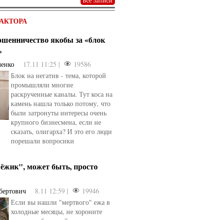
АКТОРА
мошенничество якобы за «блок
»
ченко
17.11 11:25 |
19586
Блок на негатив - тема, которой
промышляли многие
раскрученные каналы. Тут коса на
камень нашла только потому, что
были затронуты интересы очень
крупного бизнесмена, если не
сказать, олигарха? И это его люди
порешали вопросики
ёжик", может быть, просто
бертович
8.11 12:59 |
19946
Если вы нашли "мертвого" ежа в
холодные месяцы, не хороните