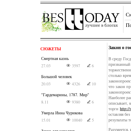
С
П
Закон о г
СЮЖЕТЫ
Смертная казнь
В среду Гос
призванный 
27.03
3597
6
торжественн
столько вре
Большой человек
законопроек
20.03
4326
10
что закон пр
законопроек
"Гардемарины, 1787. Мир"
Наиболее ра
8.11
9380
6
описывает, 
торги
http:/
Умерла Инна Чурикова
оставляя бе
результаты т
15.01
10040
5
Разумеется,
Закон для негодяев