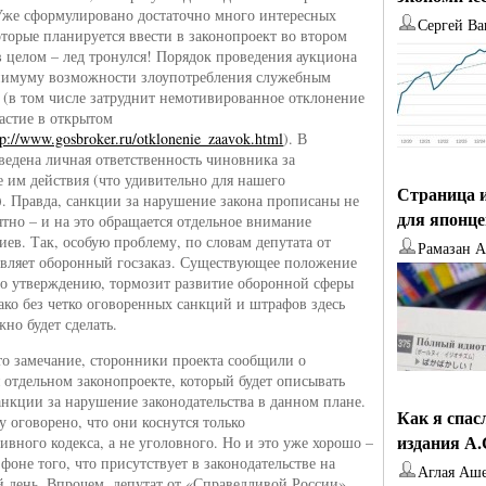
Уже сформулировано достаточно много интересных
Сергей Ва
оторые планируется ввести в законопроект во втором
в целом – лед тронулся! Порядок проведения аукциона
нимуму возможности злоупотребления служебным
(в том числе затруднит немотивированное отклонение
частие в открытом
tp://www.gosbroker.ru/otklonenie_zaavok.html
). В
введена личная ответственность чиновника за
 им действия (что удивительно для нашего
Страница и
). Правда, санкции за нарушение закона прописаны не
для японц
тно – и на это обращается отдельное внимание
иев. Так, особую проблему, по словам депутата от
Рамазан 
вляет оборонный госзаказ. Существующее положение
го утверждению, тормозит развитие оборонной сферы
ако без четко оговоренных санкций и штрафов здесь
но будет сделать.
это замечание, сторонники проекта сообщили о
 отдельном законопроекте, который будет описывать
нкции за нарушение законодательства в данном плане.
Как я спас
у оговорено, что они коснутся только
издания А
ивного кодекса, а не уголовного. Но и это уже хорошо –
фоне того, что присутствует в законодательстве на
Аглая Аш
 день. Впрочем, депутат от «Справедливой России»