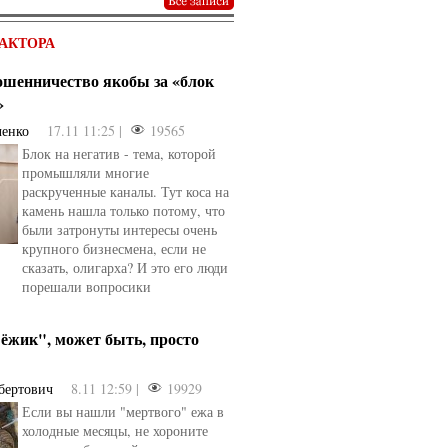
АКТОРА
мошенничество якобы за «блок
»
ченко
17.11 11:25 |
19565
Блок на негатив - тема, которой
промышляли многие
раскрученные каналы. Тут коса на
камень нашла только потому, что
были затронуты интересы очень
крупного бизнесмена, если не
сказать, олигарха? И это его люди
порешали вопросики
ёжик", может быть, просто
бертович
8.11 12:59 |
19929
Если вы нашли "мертвого" ежа в
холодные месяцы, не хороните