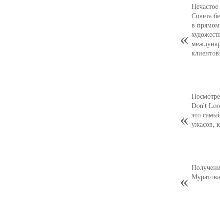
Нечастое
Совета б
в прямом
художест
междунар
клиентов
Посмотре
Don’t Loo
это самы
ужасов, 
Получени
Муратова