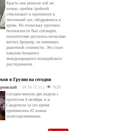
Красть они решили той же
ночью, пробив тройной
стеклопакет и проникнув в
читальный зал, ободравшись в
кровь. Но поскольку протокол
безопасности был соблюден,
похитителям досталось несколько
ветхих брошюр, не имеющих
рыночной стоимости. Это стало
началом большого
международного полицейского
расследования.
еков в Грузии на сегодня
триевский
19.10 11:11 |
7629
Сегодня минуло две недели с
овели
от
kotyaravesel
от
Анна Бойко
протестов 4 октября, и в
Сакартвело за это время
прибавилось 62 новых
политзаключенных.