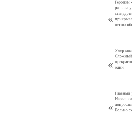
Героизм 
развала 
стандарт
прикрыва
неспособ
Умер ком
Сложный,
прекрасн
один
Главный 
Нарышкин
допросам
Больно с