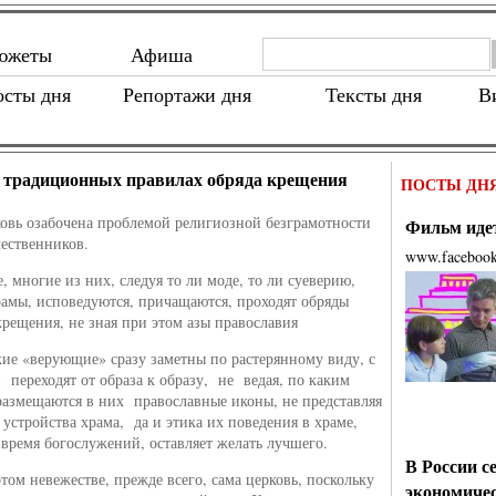
южеты
Афиша
осты дня
Репортажи дня
Тексты дня
В
 традиционных правилах обряда крещения
ПОСТЫ ДН
ковь озабочена проблемой религиозной безграмотности
Фильм идет
чественников.
www.faceboo
, многие из них, следуя то ли моде, то ли суеверию,
амы, исповедуются, причащаются, проходят обряды
крещения, не зная при этом азы православия
кие «верующие» сразу заметны по растерянному виду, с
 переходят от образа к образу, не ведая, по каким
змещаются в них православные иконы, не представляя
 устройства храма, да и этика их поведения в храме,
 время богослужений, оставляет желать лучшего.
В России с
этом невежестве, прежде всего, сама церковь, поскольку
экономиче