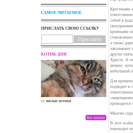
Крестными м
САМОЕ ЧИТАЕМОЕ
ответственн
собой в род
(восприемни
ПРИСЛАТЬ СВОЮ ССЫЛКУ
кровными от
становление
а также дар
заказывают 
КОТИК ДНЯ
другие свят
Христа. А ч
можно купи
небольшой и
Для крещени
подходит к 
ответственн
«мероприяти
от
милые котики
от
drunktwi
проводится 
Многие спра
В этот особ
переходит п