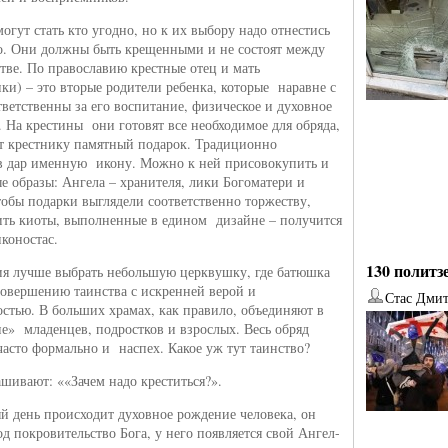
огут стать кто угодно, но к их выбору надо отнестись
о. Они должны быть крещенными и не состоят между
стве. По православию крестные отец и мать
ки) – это вторые родители ребенка, которые наравне с
ветственны за его воспитание, физическое и духовное
. На крестины они готовят все необходимое для обряда,
ят крестнику памятный подарок. Традиционно
в дар именную икону. Можно к ней присовокупить и
ые образы: Ангела – хранителя, лики Богоматери и
тобы подарки выглядели соответственно торжеству,
ть киоты, выполненные в едином дизайне – получится
коностас.
130 политз
я лучше выбрать небольшую церквушку, где батюшка
совершению таинства с искренней верой и
Стас Дми
остью. В больших храмах, как правило, объединяют в
е» младенцев, подростков и взрослых. Весь обряд
от
Наталья Верхова
от
Ирина Ин
часто формально и наспех. Какое уж тут таинство?
шивают: ««Зачем надо креститься?».
ый день происходит духовное рождение человека, он
од покровительство Бога, у него появляется свой Ангел-