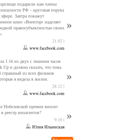
 зрелище подарили нам члены
езопасности РФ – круговая порука
 эфире. Завтра покажут
венное кино «Военторг наделяет
одной правосубъектностью своих
».
21.02 |
www.facebook.com
ла 1:16 из двух с лишним часов
k Up и должна сказать, что пока
й страшный из всех фильмов
которые я видела в жизни.
28.12 |
www.facebook.com
е Нобелевской премии вносит
 в реестр иноагентов?
9.10 |
Юлия Ильинская