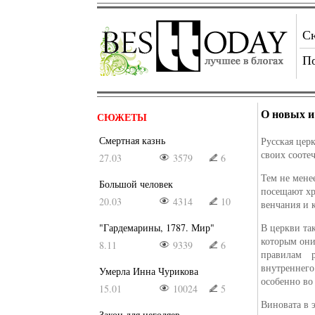
С
П
О новых и
СЮЖЕТЫ
Смертная казнь
Русская цер
своих сооте
27.03
3579
6
Тем не менее
Большой человек
посещают хр
20.03
4314
10
венчания и 
"Гардемарины, 1787. Мир"
В церкви та
которым они
8.11
9339
6
правилам ра
внутреннего
Умерла Инна Чурикова
особенно во
15.01
10024
5
Виновата в 
Закон для негодяев