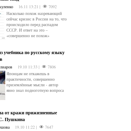
куленко
16.11 13:21 |
7092
Насколько похож назревающий
сейчас кризис в России на то, что
происходило перед распадом
СССР. И ответ на это –
«совершенно не похож»
з учебника по русскому языку
ев
Алиаров
19.10 11:33 |
7806
Японцам не откажешь в
практичности, совершенно
приземлённые мысли - автор
явно знал подноготную вопроса
ла от кражи прижизненные
.С. Пушкина
ешова
19.10 11:22 |
7647