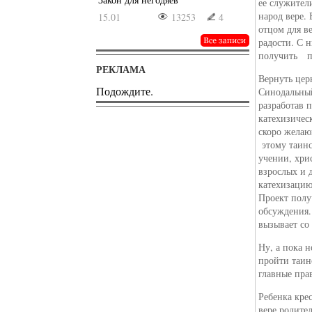
ее служител
народ вере.
15.01
13253
4
отцом для в
радости. С 
получить по
РЕКЛАМА
Вернуть цер
Подождите.
Синодальный
разработав 
катехизичес
скоро желаю
этому таинс
учении, хри
взрослых и 
катехизацию
Проект полу
обсуждения.
вызывает со
Ну, а пока 
пройти таин
главные прав
Ребенка кре
вере родите