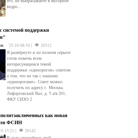
его, не выбрасывайте в мусорное
ведро...
 с системой поддержки
ов"
ов
25.10 08:54 |
20312
Я развёрнуто и на полном серьезе
готов помочь всем
интересующимся темой
поддержки «единорогов» советом
о том, что не так с нашими
«единорогами». Совет можно
получить по адресу г. Москва,
Лефортовский Вал, д. 5 а/я 201,
ФКУ СИЗО-2
 политзаключенных как новая
для ФСИН
10 13:21 |
20142
В силу специфики этой