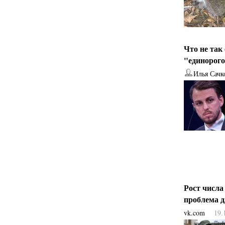
Что не так
"единорог
Илья Сачк
Рост числа
проблема 
vk.com
19.