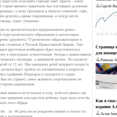
и перестали исполнять главный завет Христа – учить
 В старые времена священник был настоящим духовным
Сергей Ва
ерующих: к нему приходили в минуты сомнений, горя,
ним делились самым сокровенным, и всегда могли
мощь, совет, утешение.
кви ее просветительское предназначение решил
 отдел религиозного образования и катехизации,
проект документа "О религиозно-образовательном и
ком служении в Русской Православной Церкви. Уже
Страница и
щим креститься необходимо будет подготовиться к
для японц
тву и прослушать огласительные беседы о православном
стианских заповедях, о церковной жизни. Это касается
Рамазан 
детей от 12 лет. При крещении детей младшего возраста,
 должны будут пройти их восприемники и родители.
чил одобрение Патриарха и находится в стадии
 Как ни странно, самое активное сопротивление он
 стороны церковников.
новые правила не вступили в силу, всем кто решил сам
ство крещения или крестить ребенка, надо знать хотя бы
Как я спас
ила этого обряда.
издания А
стят на 40 день после рождения (можно и позже) по
Аглая Аш
лей и восприемников.