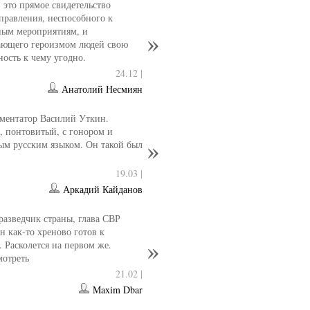
- это прямое свидетельство
управления, неспособного к
ным мероприятиям, и
ющего героизмом людей свою
ность к чему угодно.
24.12 |
Анатолий Несмиян
ментатор Василий Уткин.
 понтовитый, с гонором и
ым русским языком. Он такой был
19.03 |
Аркадий Кайданов
разведчик страны, глава СВР
 как-то хреново готов к
. Расколется на первом же.
мотреть
21.02 |
Maxim Dbar