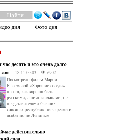
идео дня
Фото дня
Я
 час десять и это очень долго
k.com
18.11 00:03 |
6902
Посмотрели фильм Марии
Ефремовой «Хорошие соседи»
про то, как хорошо быть
русскими, а не англичанами, не
представителями бывших
союзных республик, не евреями и
особенно не Лениным
ейчас действительно
ский спад