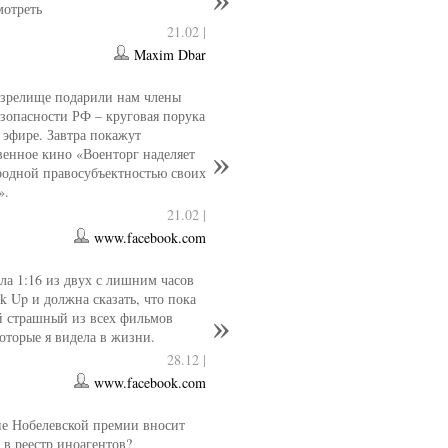
мотреть
21.02 |
Maxim Dbar
 зрелище подарили нам члены
езопасности РФ – круговая порука
 эфире. Завтра покажут
венное кино «Военторг наделяет
одной правосубъектностью своих
».
21.02 |
www.facebook.com
ла 1:16 из двух с лишним часов
k Up и должна сказать, что пока
й страшный из всех фильмов
которые я видела в жизни.
28.12 |
www.facebook.com
е Нобелевской премии вносит
 в реестр иноагентов?