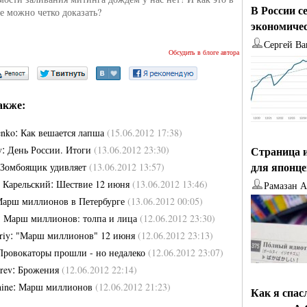
В России с
е можно четко доказать?
экономиче
Сергей Ва
Обсудить в блоге автора
акже:
:
enko
Как вешается лапша
(15.06.2012 17:38)
:
v
День России. Итоги
(13.06.2012 23:30)
Страница и
:
для японц
Зомбоящик удивляет
(13.06.2012 13:57)
:
 Карельский
Шествие 12 июня
(13.06.2012 13:46)
Рамазан 
арш миллионов в Петербурге
(13.06.2012 00:05)
:
Марш миллионов: толпа и лица
(12.06.2012 23:30)
:
riy
"Марш миллионов" 12 июня
(12.06.2012 23:13)
Провокаторы прошли - но недалеко
(12.06.2012 23:07)
:
rev
Брожения
(12.06.2012 22:14)
:
hine
Марш миллионов
(12.06.2012 21:23)
Как я спас