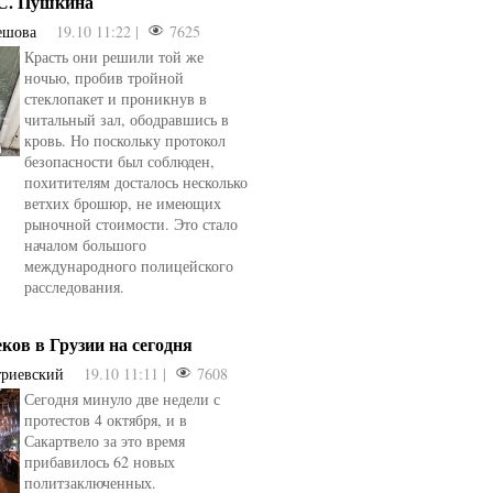
.С. Пушкина
ешова
19.10 11:22 |
7625
Красть они решили той же
ночью, пробив тройной
стеклопакет и проникнув в
читальный зал, ободравшись в
кровь. Но поскольку протокол
безопасности был соблюден,
похитителям досталось несколько
ветхих брошюр, не имеющих
рыночной стоимости. Это стало
началом большого
международного полицейского
расследования.
еков в Грузии на сегодня
триевский
19.10 11:11 |
7608
Сегодня минуло две недели с
овели
от
kotyaravesel
от
Анна Бойко
протестов 4 октября, и в
Сакартвело за это время
прибавилось 62 новых
политзаключенных.