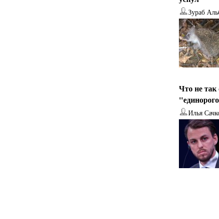
Зураб Аль
Что не так
"единорог
Илья Сачк