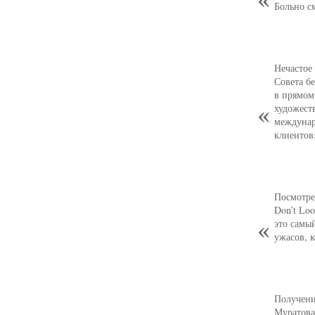
Больно с
Нечастое
Совета б
в прямом
художест
междунар
клиентов
Посмотре
Don’t Loo
это самы
ужасов, 
Получени
Муратова