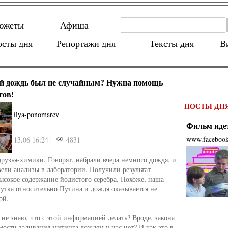
южеты
Афиша
осты дня
Репортажи дня
Тексты дня
В
й дождь был не случайным? Нужна помощь
тов!
ПОСТЫ ДН
ilya-ponomarev
Фильм идет
www.faceboo
13.06 16:24 |
4831
рузья-химики. Говорят, набрали вчера немного дождя, и
вели анализы в лаборатории. Получили результат -
ысокое содержание йодистого серебра. Похоже, наша
утка относительно Путина и дождя оказывается не
ой.
 не знаю, что с этой информацией делать? Вроде, закона
мости заливания митинга дождем у нас нет? И как это в