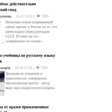
ейчас действительно
ский спад
куленко
16.11 13:21 |
7070
Насколько похож назревающий
сейчас кризис в России на то, что
происходило перед распадом
СССР. И ответ на это –
«совершенно не похож»
з учебника по русскому языку
ев
Алиаров
19.10 11:33 |
7781
Японцам не откажешь в
практичности, совершенно
приземлённые мысли - автор
явно знал подноготную вопроса
ла от кражи прижизненные