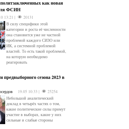
 политзаключенных как новая
для ФСИН
10 13:21 |
20131
В силу специфики этой
категории и роста её численности
она становится уже не частной
проблемой каждого СИЗО или
ИК, а системной проблемой
властей. То есть такой проблемой,
на которую необходимо
реагировать
и предвыборного сезона 2023 в
осердов
19.05 10:33 |
25254
Небольшой аналитический
доклад в четырёх частях о том,
какие политические силы примут
участие в выборах, какие у них
сильные и слабые стороны