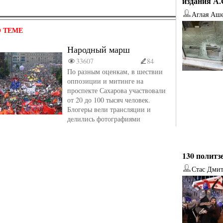
издания А
Аглая Аш
 ТЕМЕ
Народный марш
33607
84
По разным оценкам, в шествии
оппозиции и митинге на
проспекте Сахарова участвовали
от 20 до 100 тысяч человек.
Блогеры вели трансляции и
делились фотографиями
130 политз
Стас Дми
от
Наталья Верхова
от
Ирина Ин