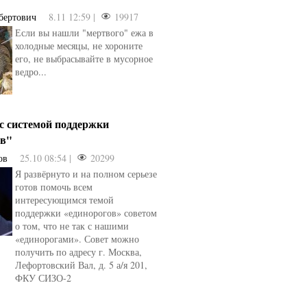
бертович
8.11 12:59 |
19917
Если вы нашли "мертвого" ежа в
холодные месяцы, не хороните
его, не выбрасывайте в мусорное
ведро...
 с системой поддержки
ов"
ов
25.10 08:54 |
20299
Я развёрнуто и на полном серьезе
готов помочь всем
интересующимся темой
поддержки «единорогов» советом
о том, что не так с нашими
«единорогами». Совет можно
получить по адресу г. Москва,
Лефортовский Вал, д. 5 а/я 201,
ФКУ СИЗО-2