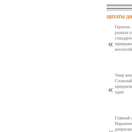
ЦИТАТЫ Д
Героизм 
развала 
стандарт
прикрыва
неспособ
Умер ком
Сложный,
прекрасн
один
Главный 
Нарышкин
допросам