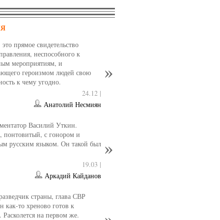
НЯ
- это прямое свидетельство
управления, неспособного к
ным мероприятиям, и
ющего героизмом людей свою
ность к чему угодно.
24.12 |
Анатолий Несмиян
ментатор Василий Уткин.
 понтовитый, с гонором и
ым русским языком. Он такой был
19.03 |
Аркадий Кайданов
разведчик страны, глава СВР
 как-то хреново готов к
. Расколется на первом же.