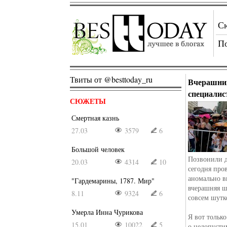
С
П
Твиты от @besttoday_ru
Вчерашни
специалис
СЮЖЕТЫ
Смертная казнь
27.03
3579
6
Большой человек
Позвонили д
20.03
4314
10
сегодня про
аномально в
"Гардемарины, 1787. Мир"
вчерашняя ш
8.11
9324
6
совсем шутк
Умерла Инна Чурикова
Я вот только
15.01
10022
5
о недопусти