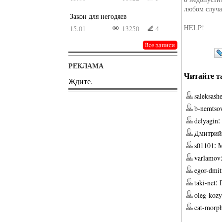
любом случа
Закон для негодяев
HELP!
15.01
13250
4
РЕКЛАМА
Читайте т
Ждите.
saleksash
b-nemtso
delyagin
Дмитрий
:
s01101
М
varlamov
egor-dmit
:
taki-net
oleg-kozy
cat-morp