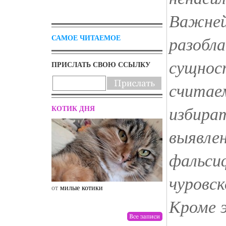
Важней
разобл
САМОЕ ЧИТАЕМОЕ
сущнос
ПРИСЛАТЬ СВОЮ ССЫЛКУ
считае
избира
КОТИК ДНЯ
выявле
фальси
чуровск
от
милые котики
от
drunktwi
Кроме 