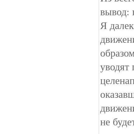
вывод: 
Я далек
движен
образом
уводят 
целенап
оказавш
движени
не буде