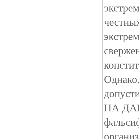
экстрем
честных
экстре
свержен
констит
Однако,
допуст
НА Д
фальси
организ