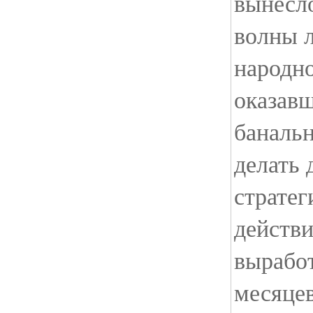
вынесло
волны л
народно
оказавш
банальн
делать 
стратег
действи
выработ
месяцев