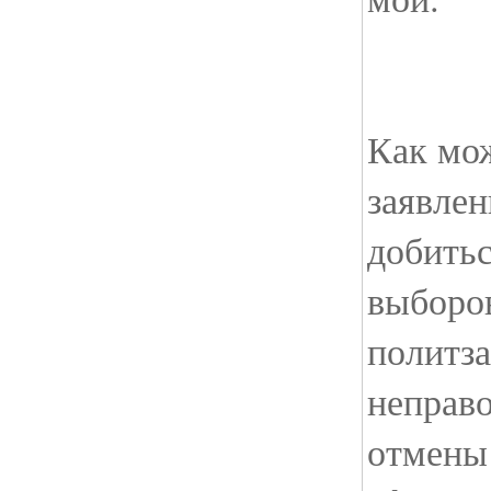
Как мож
заявлен
добитьс
выборо
политз
неправ
отмены