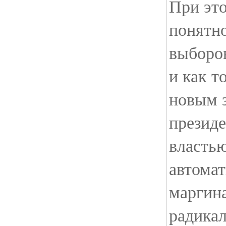
При эт
понятно
выборо
и как т
новым 
президе
властью
автомат
маргин
радика