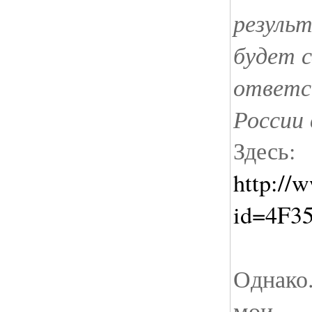
резуль
будет 
ответс
России 
Здесь:
http://
id=4F3
Однако.
мои.