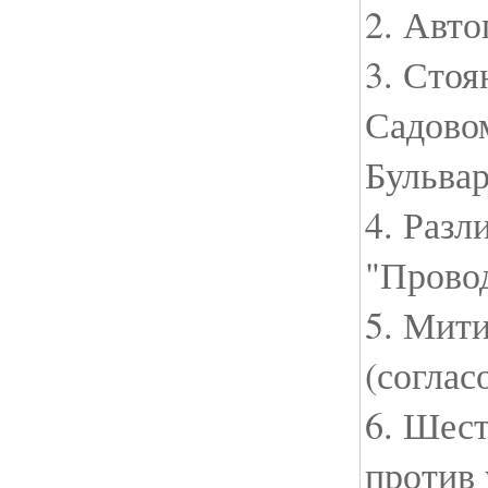
2. Авто
3. Стоя
Садовом
Бульва
4. Разл
"Прово
5. Мити
(соглас
6. Шест
против 