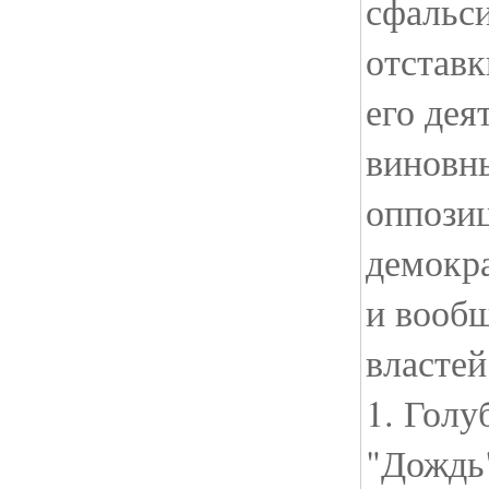
сфальс
отставк
его дея
виновны
оппози
демокра
и вообщ
власте
1. Голу
"Дождь