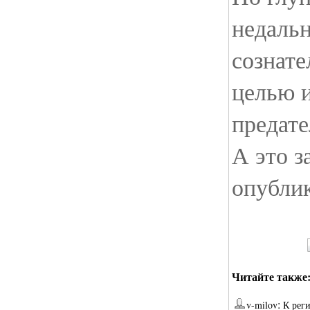
недальн
сознате
целью и
предате
А это з
опубли
Читайте также
:
v-milov
К рег