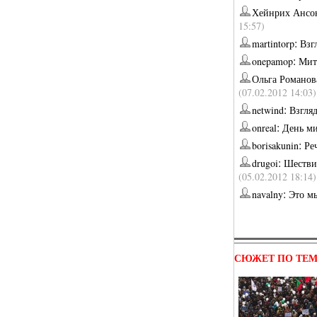
Хейнрих Ансо
15:57)
:
martintorp
Взг
:
onepamop
Мит
Ольга Романов
(07.02.2012 14:03)
:
netwind
Взгля
:
onreal
День м
:
borisakunin
Ре
:
drugoi
Шествие
(05.02.2012 18:14)
:
navalny
Это м
СЮЖЕТ ПО ТЕ