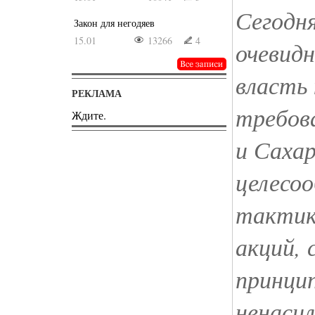
Сегодн
Закон для негодяев
15.01
13266
4
очевид
власть
РЕКЛАМА
требов
Ждите.
и Саха
целесо
тактик
акций, 
принци
ненаси