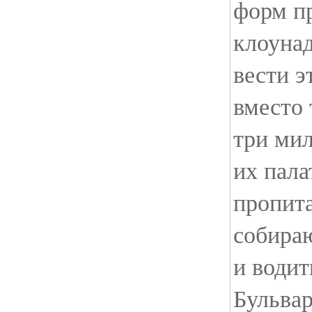
форм пр
клоунад
вести э
вместо 
три мил
их пала
пропита
собираю
и водит
Бульва