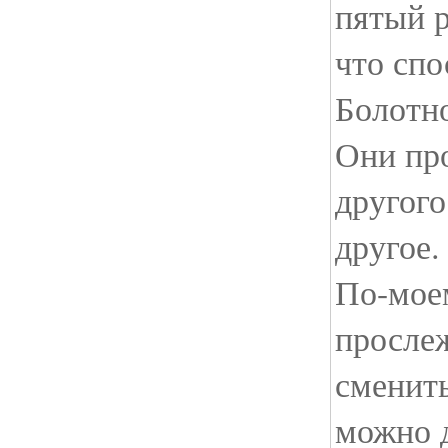
пятый р
что спо
Болотн
Они пр
другого
другое.
По-моем
просле
сменить
можно д