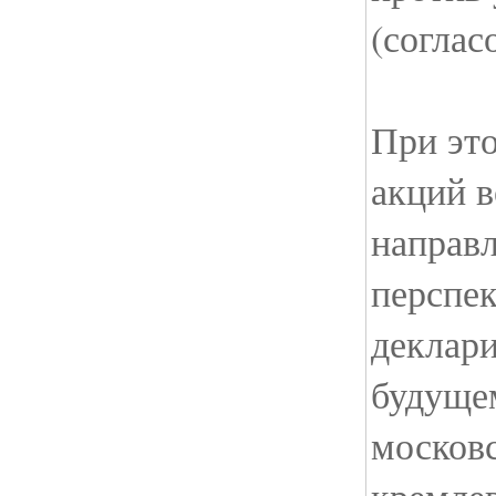
(соглас
При эт
акций в
направ
перспе
деклар
будущем
московс