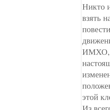
Никто и
взять н
повест
движени
ИМХО, 
настоящ
измене
положен
этой кл
Из всег