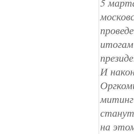
5 март
москов
провед
итогам
президе
И нако
Оргком
митинг
станут
на это