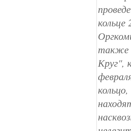
проведе
кольце 
Оргком
также 
Круг", 
февраля
кольцо,
находят
наскво
нелеги