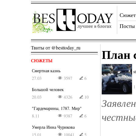
Сюже
Посты
Твиты от @besttoday_ru
План 
СЮЖЕТЫ
Смертная казнь
s
27.03
3597
6
1
Большой человек
20.03
4326
10
Заявле
"Гардемарины, 1787. Мир"
честны
8.11
9387
6
Умерла Инна Чурикова
15.01
10041
5