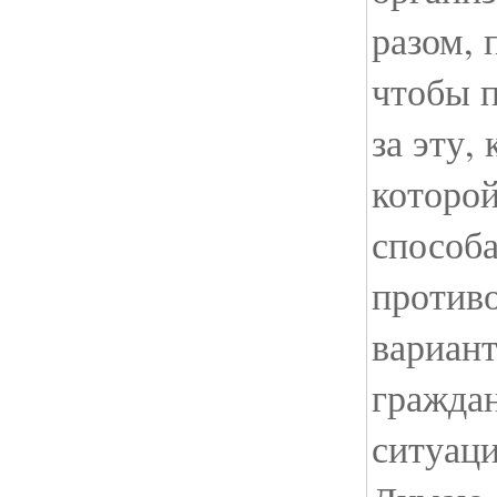
разом, 
чтобы 
за эту,
которо
способ
противо
вариант
гражда
ситуаци