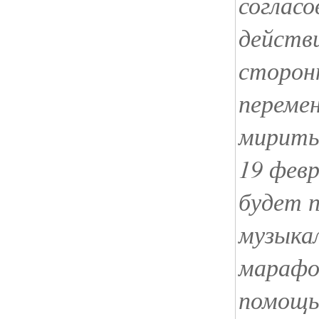
согласо
действ
сторон
переме
миритьс
19 фев
будет п
музыка
марафо
помощь