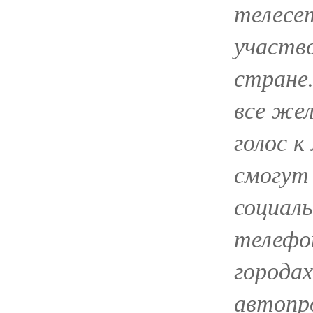
телесе
участво
стране
все же
голос к
смогут
социал
телефо
городах
автопро