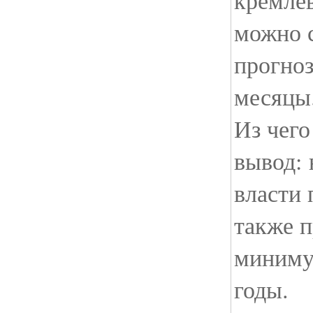
кремлев
можно с
прогно
месяцы
Из чег
вывод: 
власти 
также п
минимум
годы.