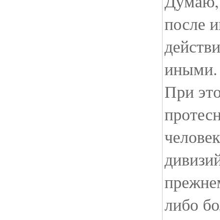
Думаю, 
после 
действи
иными.
При это
протесн
человек
дивизи
прежнем
либо бо