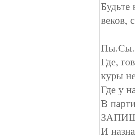
Будьте 
веков, 
Пы.Сы.
Где, го
куры н
Где у н
В парти
ЗАПИШ
И назн