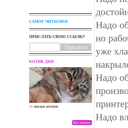
достойн
Надо об
САМОЕ ЧИТАЕМОЕ
но рабо
ПРИСЛАТЬ СВОЮ ССЫЛКУ
уже хла
накрылс
КОТИК ДНЯ
Надо об
произво
принтер
от
милые котики
от
drunktwi
Надо вл