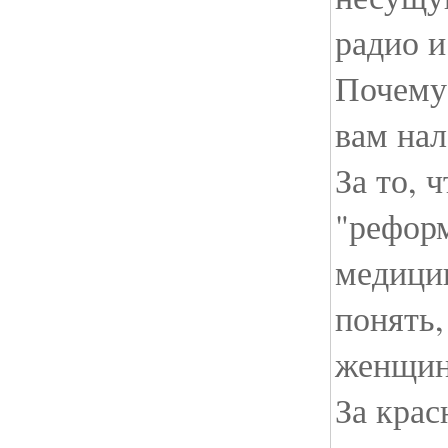
радио 
Почему
вам нал
За то, 
"рефор
медици
понять,
женщин
За крас