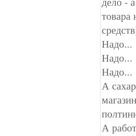
дело - а
товара 
средств)
Надо...
Надо...
Надо...
А сахар
магазин
полтинн
А работ