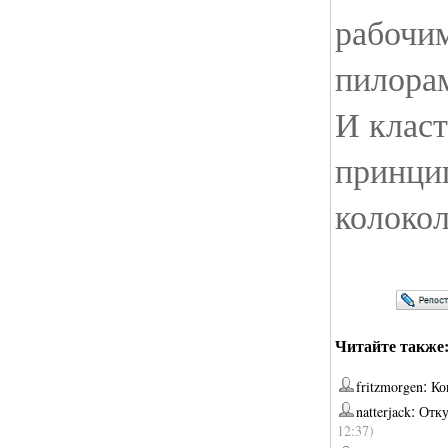
рабочим
пилора
И класт
принци
колокол
Читайте также
:
fritzmorgen
Ко
:
natterjack
Отку
12:37)