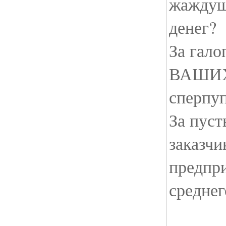
жаждущ
денег?
За гал
ВАШИХ 
сперпу
За пус
заказчи
предпр
среднег