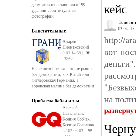
кейс
депутатов из оставшихся 199
удалили свои титульные
фотографии
amoro
03.04. 18
Блистательные
http://a
Андрей
Пионтковский
вот пос
9.03 14:39 |
3869
деньги
Нынешняя Россия - это не рынок
рассмо
без демократии, как Китай или
гитлеровская Германия, а
"Безвых
воровская малина без демократии
на поли
Проблема бабла и зла
Алексей
разверну
Навальный,
Ксения Собчак,
Черну
Ксения Соколова
27.02 03:03 |