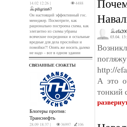
Почем
14.02 12:26 |
4488
piligrim67
Навал
Он настоящий эффективный гос.
менеджер. Посмотрите, как
рационально построена схема, как
efa20
элегантно из схемы убраны
всяческие посредники и остальные
03.04. 13
вредные для дела прослойки и
Возник
помойки?! Опять же носить далеко
не надо – все в одном здании
погляж
СВЯЗАННЫЕ СЮЖЕТЫ
http://e
А это о
тонкий 
разверну
Блогеры против:
Транснефть
28.09 18:37 |
36997
106