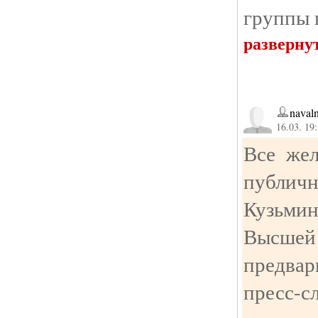
группы 
разверну
naval
16.03. 19
Все жел
публи
Кузьми
Высш
предвар
пресс-