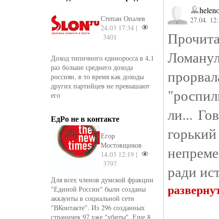
helen
Степан Опалев
27.04. 12
24.03 17:34 |
Прочита
3401
Ломанул
Доход типичного единоросса в 4,1
раз больше среднего дохода
прорва
россиян, в то время как доходы
других партийцев не превышают
"роспил
его
ли... Г
ЕдРо не в контакте
горький
Егор
Мостовщиков
непреме
14.03 12:19 |
3797
ради ист
Для всех членов думской фракции
разверну
"Единой России" были созданы
аккаунты в социальной сети
"ВКонтакте". Из 296 созданных
страничек 97 уже "убиты". Еще 8