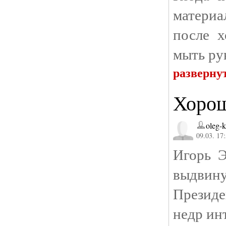
матери
после х
мыть ру
разверну
Хорош
oleg-
09.03. 17
Игорь Э
выдвин
Президе
недр ин