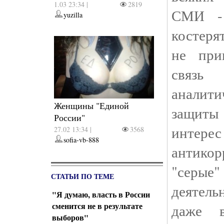
1.03 23:34 |
2819
СМИ - 
yuzilla
костерят
не при
связь 
аналит
Женщины "Единой
защит
России"
интер
27.02 13:34 |
3568
sofia-vb-888
антико
"серы
СТАТЬИ ПО ТЕМЕ
деятель
"Я думаю, власть в России
сменится не в результате
даже 
выборов"