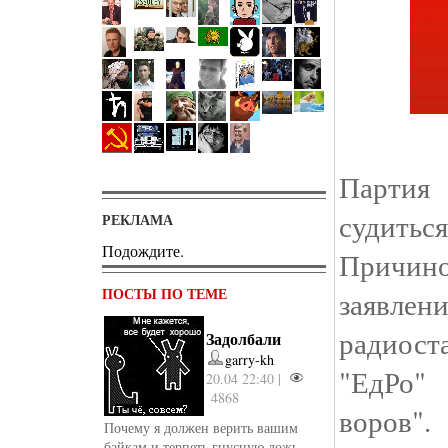
Партия
судитьс
РЕКЛАМА
Подождите.
Причино
ПОСТЫ ПО ТЕМЕ
заявл
радиос
Задолбали
garry-kh
"ЕдРо"
20.04 22:40 |
4868
воров"
Почему я должен верить вашим
байкам и терпеть гнусную ложь,