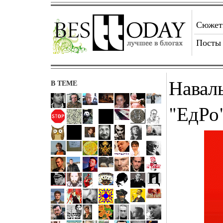
Сюже
Посты
Навал
В ТЕМЕ
"ЕдРо