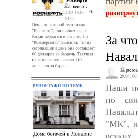
партии 
b-nemtsov
разверну
21.03 18:06 |
5476
Цена, по которой путинская
"Роснефть", поставляет сырье в
За чт
Китай держится в секрете. Но
"Коммерсантъ" выяснил, что на
сегодняшний день она составляет
Навал
60 долларов за баррель. Текущая
цена на рынке – около 110
долларов за баррель
pteroa
29.04. 00
Наши н
РЕПОРТАЖИ ПО ТЕМЕ
по сви
Наваль
"МК", и
всяких
Дома богачей в Лондоне