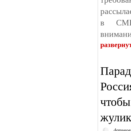
рассыла
в СМИ
внимани
разверну
Парад
Росси
чтобы
жулик
demagog