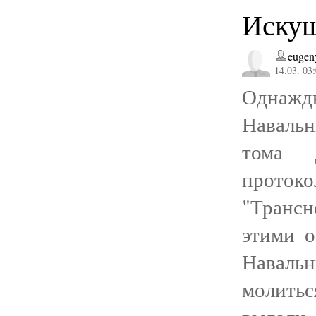
Иску
eugen
14.03. 03
Однажд
Навальн
тома д
проток
"Трансн
этими о
Наваль
молить