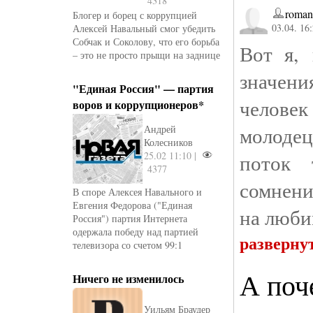
4318
roman
Блогер и борец с коррупцией
03.04. 16
Алексей Навальный смог убедить
Собчак и Соколову, что его борьба
Вот я, 
– это не просто прыщи на заднице
значени
"Единая Россия" — партия
человек
воров и коррупционеров*
молодец
Андрей
Колесников
25.02 11:10 |
поток 
4377
сомнени
В споре Алексея Навального и
Евгения Федорова ("Единая
на люби
Россия") партия Интернета
одержала победу над партией
разверну
телевизора со счетом 99:1
А поч
Ничего не изменилось
Уильям Браудер