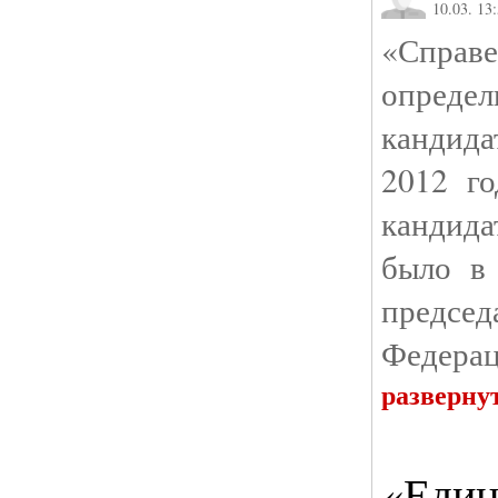
10.03. 13
«Спра
определ
кандида
2012 го
кандида
было в 
предсе
Федерац
разверну
«Един