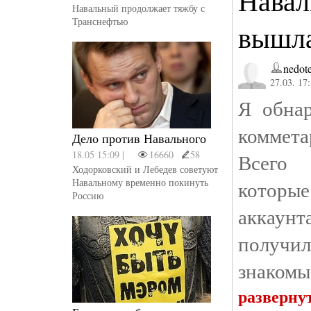
Навал
Навальный продолжает тяжбу с
Транснефтью
вышла
nedot
27.03. 17
Я обнар
коммета
Дело против Навального
18.05 15:09 |
16660
58
Всего 
Ходорковский и Лебедев советуют
Навальному временно покинуть
которые
Россию
аккаунт
получил
знакомы
разверну