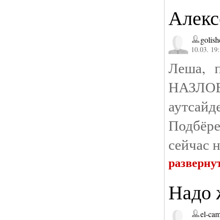
Алек
golish
10.03. 19
Леша, 
НАЗЛО
аутсайде
Подбёре
сейчас 
разверну
Надо 
el-ca