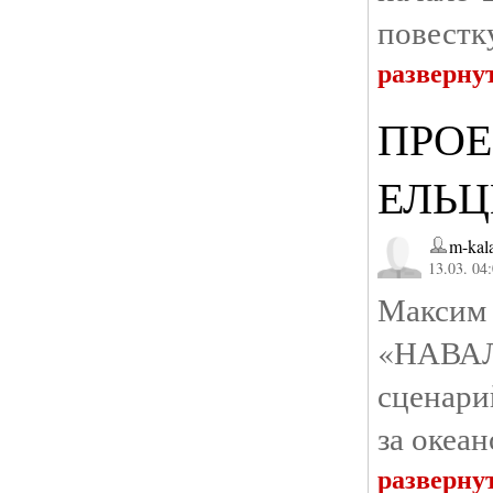
повестку
разверну
ПРОЕ
ЕЛЬЦ
m-kal
13.03. 04
Макс
«НАВА
сценари
за океа
разверну