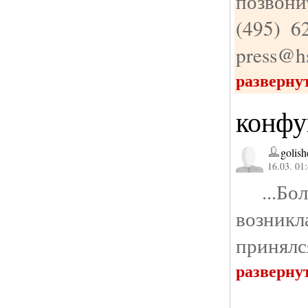
позвони
(495) 6
press@hs
разверну
конфу
golish
16.03. 01
...Бол
возникл
принялс
разверну