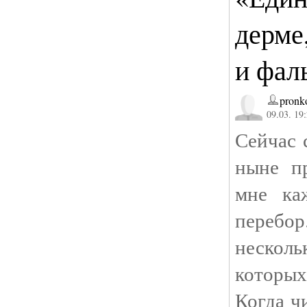
дерме
и фал
pronk
09.03. 19
Сейчас 
ныне п
мне ка
перебор
несколь
которых
Когда ч