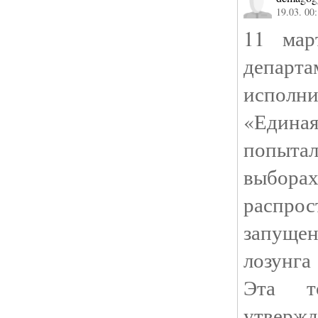
19.03. 00
11 мар
депа
исполн
«Един
попытал
выбора
распр
запущ
лозунга
Эта то
утвержд