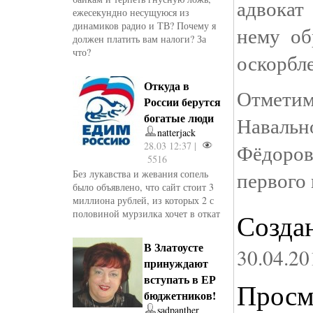
адвокат
ежесекундно несущуюся из
динамиков радио и ТВ? Почему я
нему об
должен платить вам налоги? За
что?
оскорбл
Откуда в
Отметим
России берутся
богатые люди
Наваль
natterjack
28.03 12:37 |
Фёдоро
5516
первого
Без лукавства и жевания сопель
было объявлено, что сайт стоит 3
миллиона рублей, из которых 2 с
половиной мурзилка хочет в откат
Созда
В Златоусте
30.04.20
принуждают
вступать в ЕР
Просм
бюджетников!
sadpanther