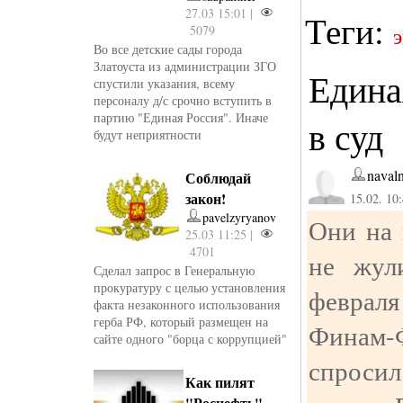
27.03 15:01 |
Теги:
5079
Во все детские сады города
Златоуста из администрации ЗГО
Едина
спустили указания, всему
персоналу д/с срочно вступить в
партию "Единая Россия". Иначе
в суд
будут неприятности
naval
Соблюдай
закон!
15.02. 10
pavelzyryanov
Они на 
25.03 11:25 |
4701
не жул
Сделал запрос в Генеральную
прокуратуру с целью установления
феврал
факта незаконного использования
герба РФ, который размещен на
Финам-
сайте одного "борца с коррупцией"
спросил
Как пилят
"Роснефть"