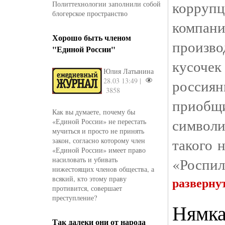
корру
Политтехнологии заполнили собой
блогерское пространство
компа
Хорошо быть членом
произво
"Единой России"
кусоче
Юлия Латынина
28.03 13:49 |
россия
3858
приобщи
Как вы думаете, почему бы
символи
«Единой России» не перестать
мучиться и просто не принять
такого 
закон, согласно которому член
«Единой России» имеет право
«Роспил
насиловать и убивать
нижестоящих членов общества, а
всякий, кто этому праву
разверну
противится, совершает
преступление?
Нямка
Так далеки они от народа