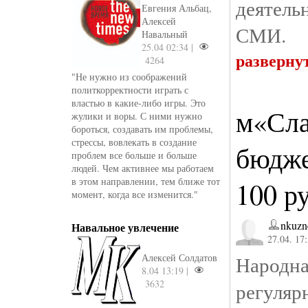
деятел
Евгения Альбац,
Алексей
СМИ.
Навальный
25.04 02:34 |
разверну
4264
"Не нужно из соображений
политкорректности играть с
властью в какие-либо игры. Это
м«Сла
жулики и воры. С ними нужно
бороться, создавать им проблемы,
стрессы, вовлекать в создание
бюдже
проблем все больше и больше
людей. Чем активнее мы работаем
в этом направлении, тем ближе тот
100 р
момент, когда все изменится."
nkuzn
Навальное увлечение
27.04. 17
Алексей Солдатов
Народна
8.04 13:19 |
3632
регуляр