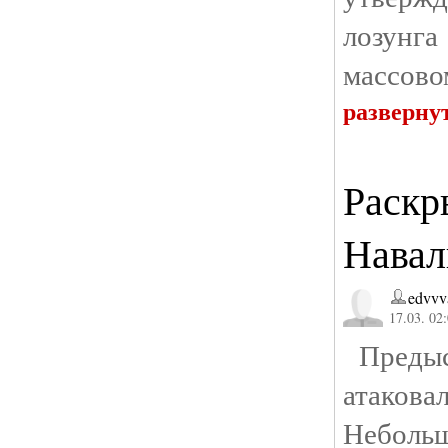
лозунг
массово
разверну
Раскр
Навал
edvvv
17.03. 02
Предыст
атако
Неболь