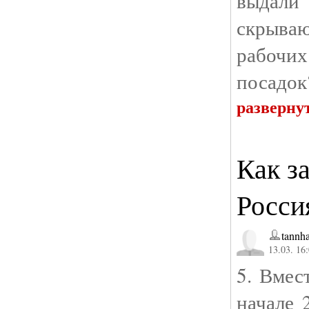
выдали
скрываю
рабочи
посадок
разверну
Как з
Росси
tannha
13.03. 16
5. Вмес
начале 