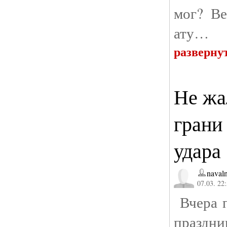
мог? Ве
ату…
разверну
Не жа
грани
удара
naval
07.03. 22
Вчера п
праздн