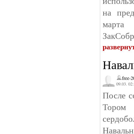
использ
на пред
марта
ЗакСобр
разверну
Навал
free-
09.03. 02
После с
Тором
сердоб
Навальн