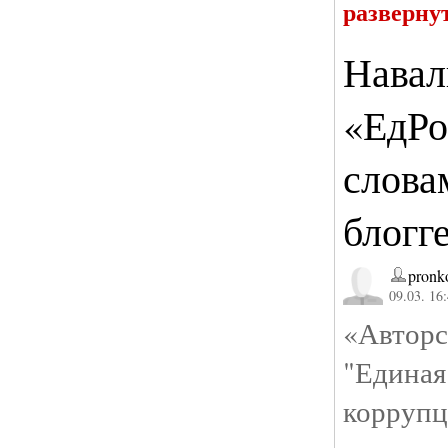
разверну
Навал
«ЕдРо
слова
блогг
pronk
09.03. 16
«Авторс
"Едина
коррупц