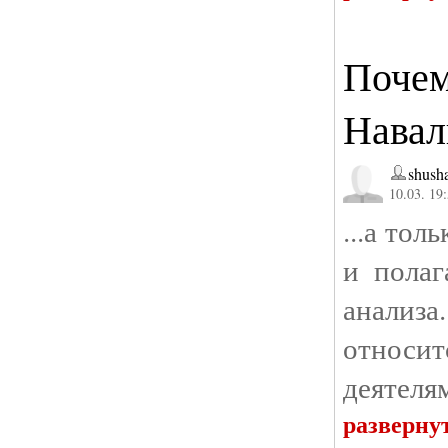
Почем
Навал
shusha
10.03. 19
...а тол
и полаг
анализ
относ
деятеля
разверну