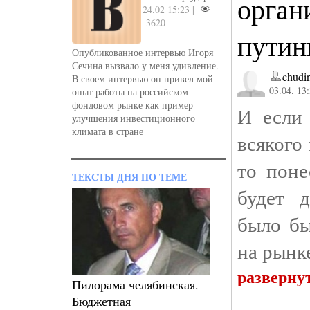
орган
24.02 15:23 |
3620
путин
Опубликованное интервью Игоря
Сечина вызвало у меня удивление.
chudi
В своем интервью он привел мой
03.04. 13
опыт работы на российском
фондовом рынке как пример
И если
улучшения инвестиционного
климата в стране
всякого
то пон
ТЕКСТЫ ДНЯ ПО ТЕМЕ
будет 
было бы
на рынк
разверну
Пилорама челябинская.
Бюджетная