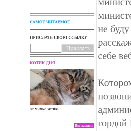
минист
министе
САМОЕ ЧИТАЕМОЕ
не буду
ПРИСЛАТЬ СВОЮ ССЫЛКУ
расскаж
себе ве
КОТИК ДНЯ
Которо
позвони
админи
от
милые котики
от
drunktwi
гордой 