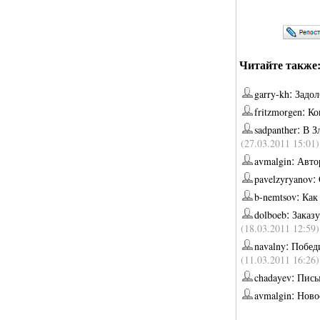
Читайте также
:
garry-kh
Задо
:
fritzmorgen
Ко
:
sadpanther
В З
(27.03.2011 15:01)
:
avmalgin
Авто
:
pavelzyryanov
:
b-nemtsov
Как
:
dolboeb
Заказ
(18.03.2011 12:59)
:
navalny
Побед
(11.03.2011 16:26)
:
chadayev
Пись
:
avmalgin
Ново