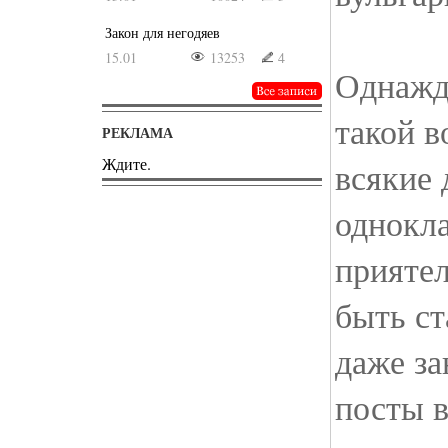
Закон для негодяев
15.01
13253
4
Однажды
такой в
РЕКЛАМА
Ждите.
всякие 
однокла
приятел
быть с
даже за
посты в