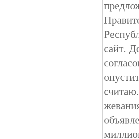
предло
Правите
Респуб
сайт. Д
соглас
опустит
считаю.
жевани
объявле
миллион