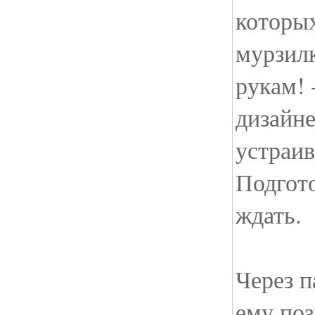
которых
мурзилк
рукам! 
дизайне
устраив
Подгото
ждать.
Через п
ему поз