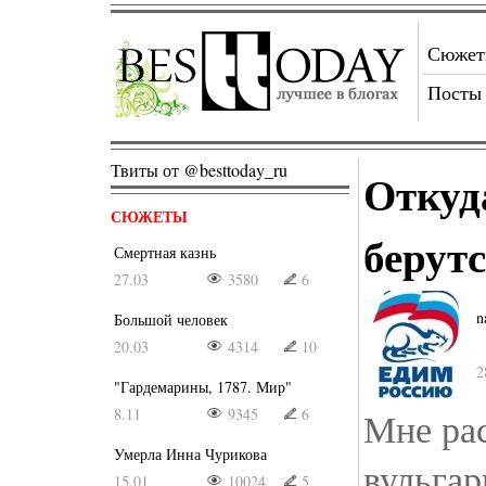
Сюже
Посты
Твиты от @besttoday_ru
Откуд
СЮЖЕТЫ
берут
Смертная казнь
27.03
3580
6
n
Большой человек
20.03
4314
10
2
"Гардемарины, 1787. Мир"
8.11
9345
6
Мне рас
Умерла Инна Чурикова
вульгар
15.01
10024
5