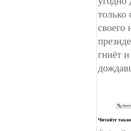
угодно 
только 
своего 
президе
гниёт и
дождав
Читайте такж