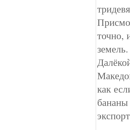
тридевя
Присмот
точно, 
земель.
Далёко
Македон
как есл
бананы
экспорт