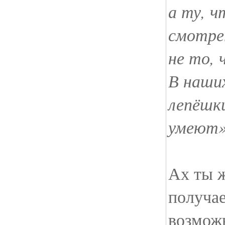
а ту, ч
смотре
не то, 
В наших
лепёшк
умеют
Ах ты ж
получае
возмож