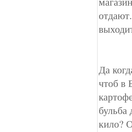
магазин
отдают
выходи
Да когд
чтоб в 
картофе
бульба 
кило? 