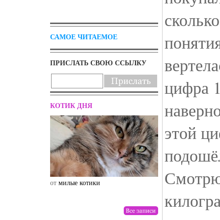
сколько
понятия
САМОЕ ЧИТАЕМОЕ
вертела
ПРИСЛАТЬ СВОЮ ССЫЛКУ
цифра 1
наверно
КОТИК ДНЯ
этой ци
подошё
Смотрю
от
милые котики
от
drunktwi
килогр