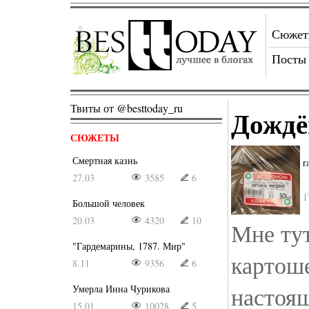
Сюже
Посты
Твиты от @besttoday_ru
Дождё
СЮЖЕТЫ
Смертная казнь
r
27.03
3585
6
1
Большой человек
20.03
4320
10
Мне ту
"Гардемарины, 1787. Мир"
картоше
8.11
9356
6
настоящ
Умерла Инна Чурикова
15.01
10028
5