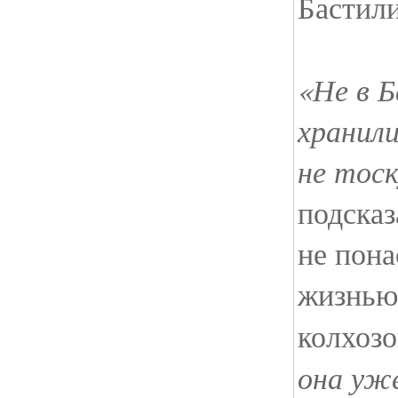
Бастили
«Не в Б
хранил
не тоск
подсказ
не пон
жизнью
колхозо
она уже