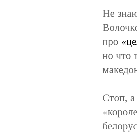
Не знаю
Волочко
про
«це
но что 
македон
Стоп, а
«короле
белорус