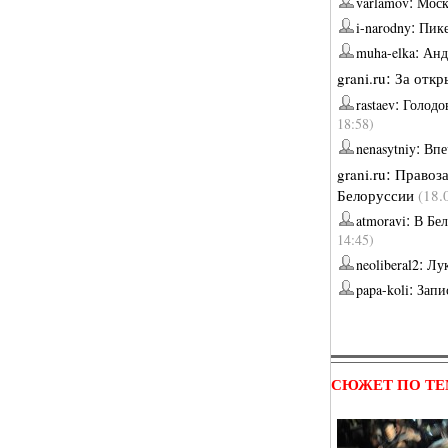
:
varlamov
Моск
:
i-narodny
Пик
:
muha-elka
Анд
:
grani.ru
За откр
:
rastaev
Голодо
18:58)
:
nenasytniy
Впе
:
grani.ru
Правоза
Белоруссии
(18.
:
atmoravi
В Бел
14:45)
:
neoliberal2
Лук
:
papa-koli
Запи
СЮЖЕТ ПО ТЕ