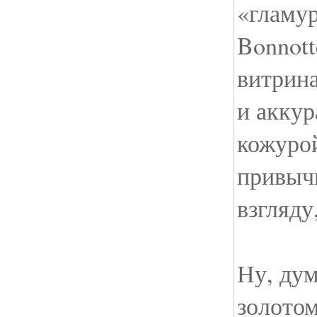
«гламу
Bonnott
витрина
и аккур
кожурой
привыч
взгляду
Ну, дум
золотом