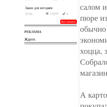
салом и
Закон для негодяев
15.01
13257
4
пюре из
обычно 
РЕКЛАМА
экономи
Ждите.
хоцца, 
Собралс
магазин
А карто
покупал