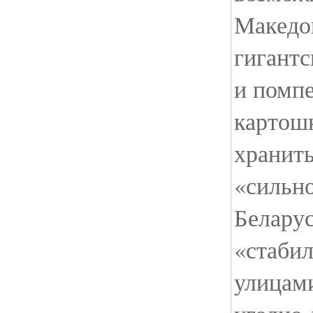
Македон
гигантс
и помпе
картошк
хранить
«сильн
Беларус
«стаби
улицами