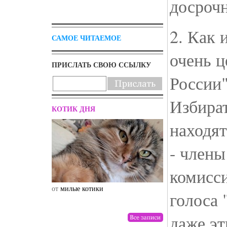
досрочн
2. Как 
САМОЕ ЧИТАЕМОЕ
очень 
ПРИСЛАТЬ СВОЮ ССЫЛКУ
России"
Избира
КОТИК ДНЯ
находят
- члены
комисс
от
милые котики
от
drunktwi
голоса 
даже э