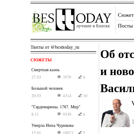
Сюже
Посты
Твиты от @besttoday_ru
Об от
СЮЖЕТЫ
и нов
Смертная казнь
27.03
3579
6
Васил
Большой человек
20.03
4314
10
"Гардемарины, 1787. Мир"
8.11
9330
6
Умерла Инна Чурикова
15.01
10023
5