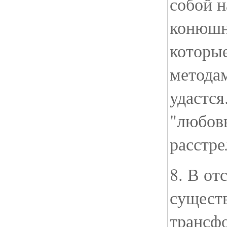
собой 
конюшн
которы
методам
удастся
"любов
расстре
8. В от
сущест
трансф