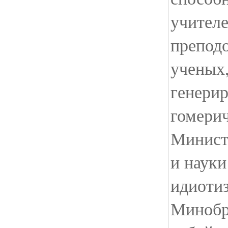
учителе
препод
ученых,
генерир
гомери
Минист
и науки
идиоти
Минобр