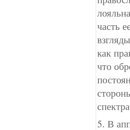
лояльна
часть е
взгляд
как пра
что обр
постоя
сторон
спектра
5. В ап