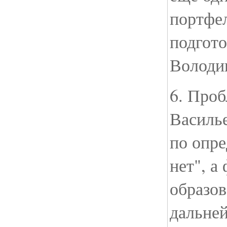
портфел
подгото
Володи
6. Проб
Василь
по опре
нет", а
образов
дальне