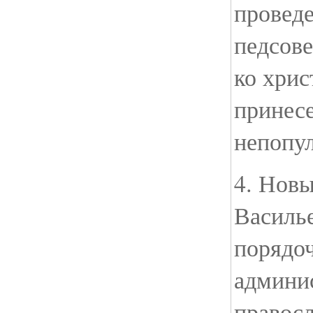
проведе
педсове
ко хрис
принесе
непопу
4. Нов
Василье
порядо
админи
правосл