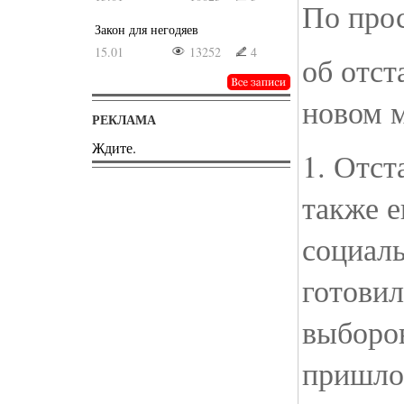
По про
Закон для негодяев
15.01
13252
4
об отст
новом 
РЕКЛАМА
Ждите.
1. Отст
также 
социаль
готовил
выборов
пришло