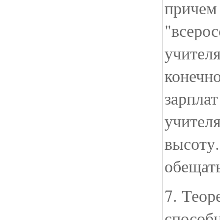
причем
"всерос
учител
конечн
зарплат
учител
высоту.
обещать
7. Теор
способ