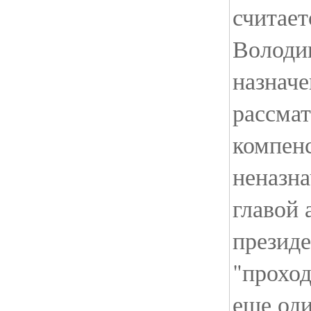
считает
Володин
назнач
рассмат
компен
неназна
главой
президе
"проход
еще од