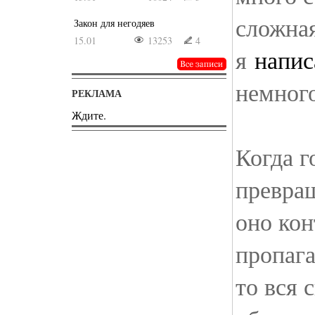
сложная
Закон для негодяев
15.01
13253
4
я
напис
немного
РЕКЛАМА
Ждите.
Когда г
превра
оно кон
пропаг
то вся 