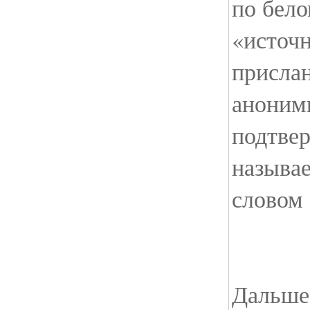
по бел
«источ
прислан
аноним
подтвер
называе
словом
Дальше 