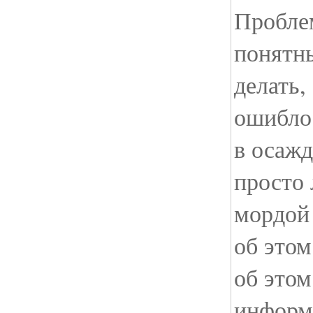
Пробле
понятн
делать,
ошиблос
в осажд
просто
мордой
об этом
об этом
информ