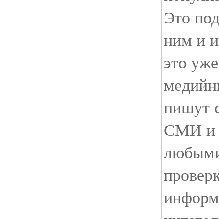
Это под
ним и и
это уже
медийны
пишут с
СМИ и 
любыми
провер
информ