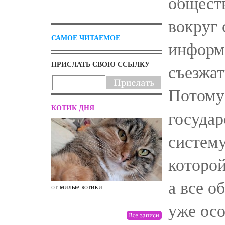
общест
вокруг 
САМОЕ ЧИТАЕМОЕ
информ
ПРИСЛАТЬ СВОЮ ССЫЛКУ
съезжат
Потому 
КОТИК ДНЯ
государ
систему
которой
а все о
от
милые котики
от
drunktwi
уже осо