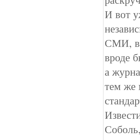
И вот у
незави
СМИ, в
вроде б
а журна
тем же 
стандар
Извест
Соболь,