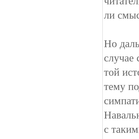
читател
ли смыс
Но даль
случае 
той ист
тему п
симпат
Наваль
с таким