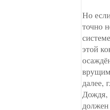
Но есл
точно н
системе
этой ко
осаждё
врущим
далее, 
Дождя, 
должен