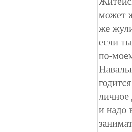
Житейск
может ж
же жул
если ты
по-моем
Навальн
годится
личное 
и надо 
занимат