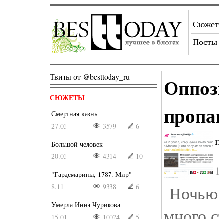
Сюже
Посты
Твиты от @besttoday_ru
Оппоз
СЮЖЕТЫ
пропа
Смертная казнь
27.03
3579
6
Большой человек
20.03
4314
10
"Гардемарины, 1787. Мир"
8.11
9338
6
Ночью 
Умерла Инна Чурикова
много с
15.01
10024
5