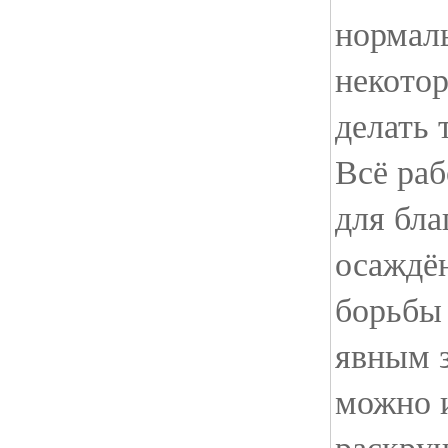
нормал
некотор
делать 
Всё раб
для бла
осаждён
борьбы
явным 
можно 
раскруч