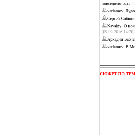
повседневность
(
:
varlamov
Чуде
Сергей Собяни
:
Navalny
О ноч
(09.02.2016 14:20)
Аркадий Бабче
:
varlamov
В Мо
СЮЖЕТ ПО ТЕ