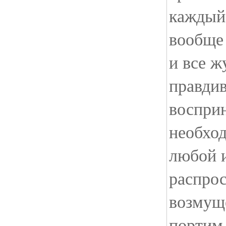
каждый
вообще 
и все ж
правди
воспри
необхо
любой и
распро
возмущ
портим