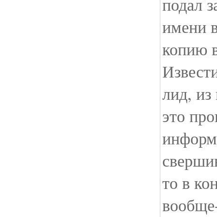
подал з
имени в
копию в
Извести
лид, из
это про
информ
свершив
то в ко
вообще-