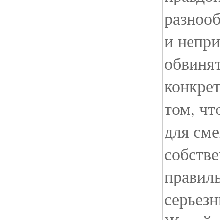
разноо
и непри
обвинят
конкре
том, чт
для см
собстве
правил
серьезн