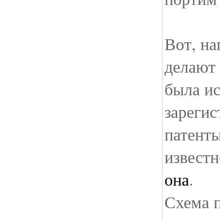
Вот, на
делают 
была ис
зарегис
патент
извест
она
.
Схема п