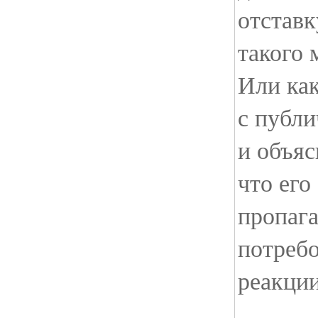
отставк
такого 
Или ка
с публ
и объяс
что его
пропаг
потреб
реакции