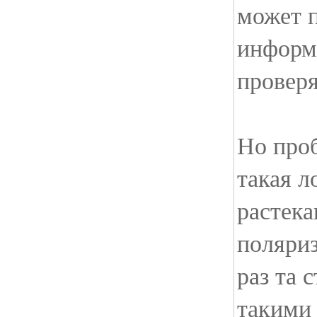
может 
информ
проверя
Но проб
такая л
растек
поляриз
раз та 
такими 