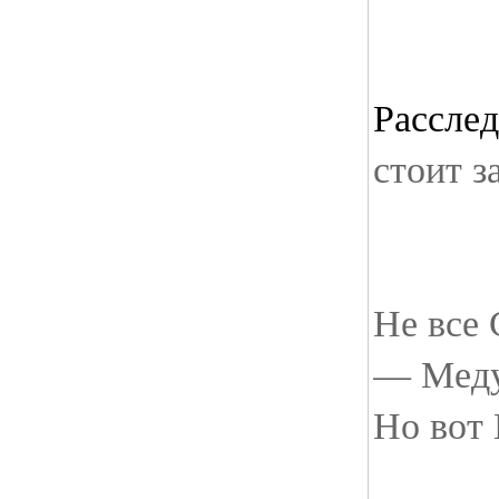
Рассле
стоит з
Не все
— Медуз
Но вот