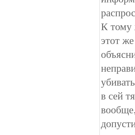
распрос
К тому 
этот же
объясни
неправ
убивать
в сей т
вообще,
допусти