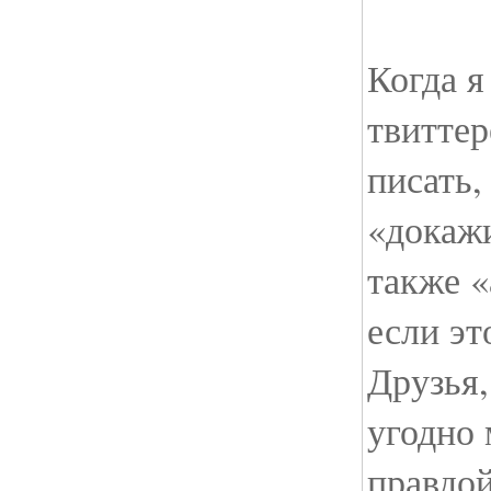
Когда я
твиттер
писать,
«докажи
также «
если эт
Друзья,
угодно 
правдой