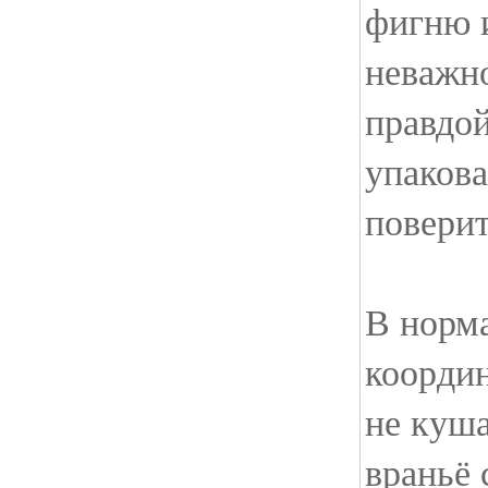
фигню 
неважно
правдой
упакова
поверит
В норм
координ
не куша
враньё 