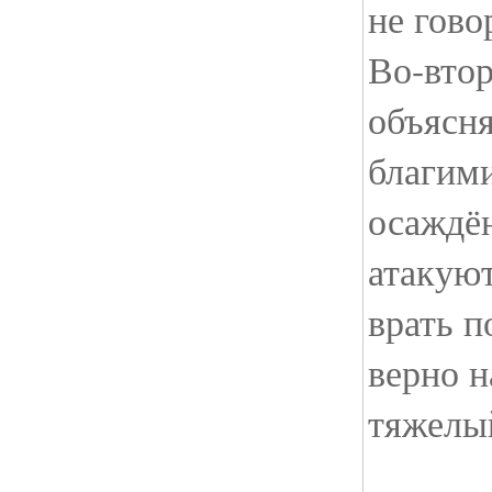
не гово
Во-втор
объясня
благим
осаждён
атакую
врать п
верно н
тяжелый