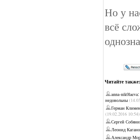
Но у на
всё сло
однозн
Читайте также
anna-nik0laeva
недовольны
(14.0
Герман Климе
(19.02.2016 10:54)
Сергей Собяни
Леонид Кагано
Александр Мо