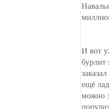
Наваль
миллио
И вот 
бурлит 
заказал
ещё ла
можно 
попули