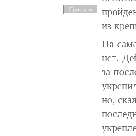
пройден
из кре
На сам
нет. Де
за посл
укрепил
но, ска
последн
укрепле