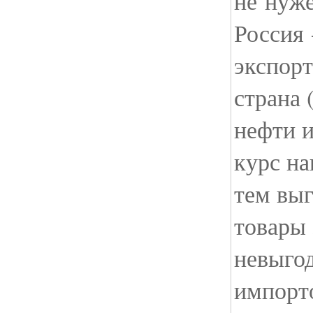
не нуже
Россия
экспор
страна 
нефти и
курс н
тем выг
товары 
невыгод
импорт