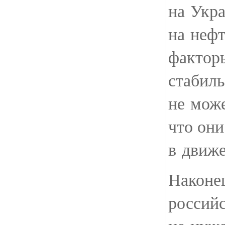
на Укра
на нефт
фактор
стабиль
не може
что они
в движе
Наконец
россий