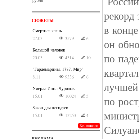
Россий
рубля
рекорд 
СЮЖЕТЫ
в конце
Смертная казнь
27.03
3579
6
он обн
Большой человек
по паде
20.03
4314
10
кварта
"Гардемарины, 1787. Мир"
8.11
9336
6
лучшей
Умерла Инна Чурикова
15.01
10024
5
по рост
Закон для негодяев
минист
15.01
13253
4
Силуан
РЕКЛАМА