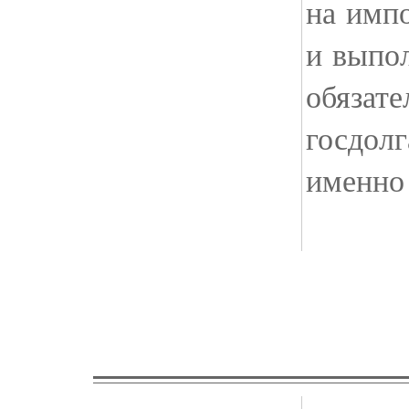
на имп
и выпо
обязате
госдолг
именно 