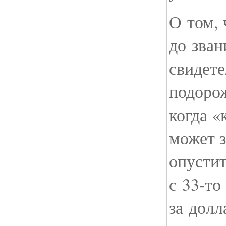
О том, 
до зван
свидете
подоро
когда «
может з
опусти
с
33-то
за долл