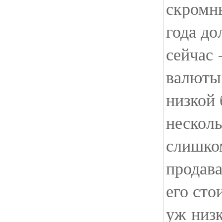
скромн
года до
сейчас
валюты
низкой
несколь
слишко
продава
его сто
уж низк