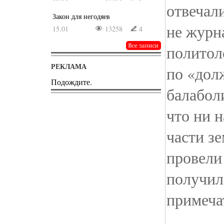
отвечали
Закон для негодяев
не журн
15.01
13258
4
политоло
РЕКЛАМА
по «дол
Подождите.
балабол
что ни н
части з
провели
получил
примеча