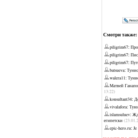
Смотри также:
:
piligrim67
Про
:
piligrim67
Пис
:
piligrim67
Пут
:
batsueva
Тунис
:
walera11
Туни
Матвей Ганапо
13:22)
:
konsultant34
Д
:
vivalafora
Тун
:
islamsuluev
Жд
египетски
(23.01.
:
epic-hero.ru
Je