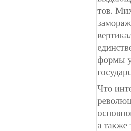
тов. Мих
замораж
вертикал
единств
формы у
государ
Что инт
революц
основном
а также 