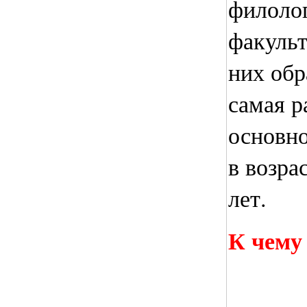
филоло
факульт
них об
самая р
основно
в возра
лет.
К чему