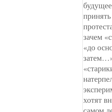
будущее
принять
протеста
зачем «
«до осн
затем…»
«старик
натерпе
эксперим
хотят вн
самом д