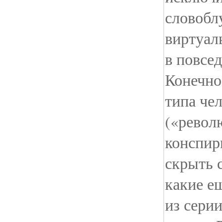
словобл
виртуал
в повсе
Конечно
типа че
(«револ
конспир
скрыть 
какие ещ
из сери