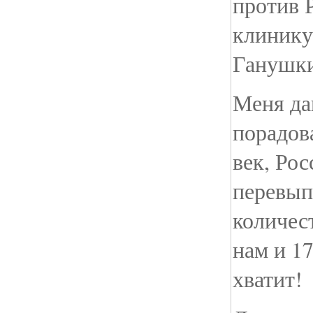
против Р
клинику
Ганушки
Меня д
порадов
век, Рос
перевып
количес
нам и 17
хватит!