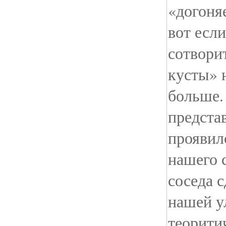
«догоня
вот если
сотворит
кусты» 
больше.
предста
проявил
нашего 
соседа с
нашей у
теорити