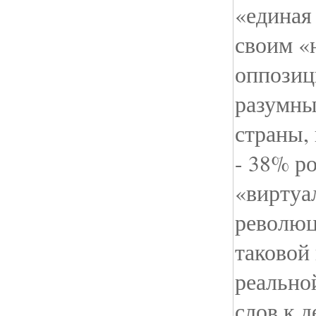
«единая
своим «
оппозиц
разумны
страны,
- 38% р
«виртуа
революц
таковой 
реально
слов к д