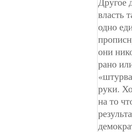
Другое 
власть 
одно ед
прописн
они нико
рано ил
«штурва
руки. Х
на то чт
результ
демокра