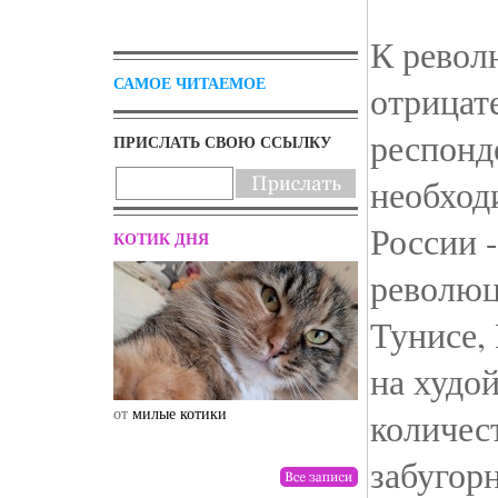
К револ
САМОЕ ЧИТАЕМОЕ
отрицат
респонд
ПРИСЛАТЬ СВОЮ ССЫЛКУ
необход
России -
КОТИК ДНЯ
революц
Тунисе,
на худой
от
милые котики
от
drunktwi
количес
забугор