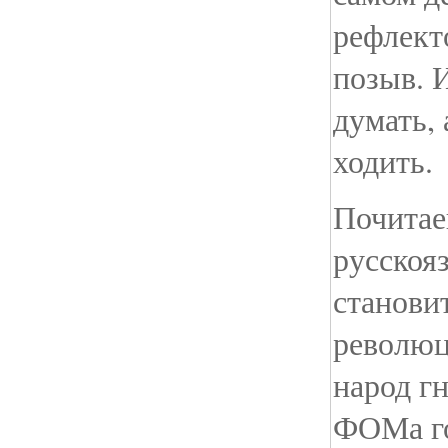
рефлек
позыв. 
думать, 
ходить.
Почитае
русскоя
становит
революц
народ г
ФОМа го