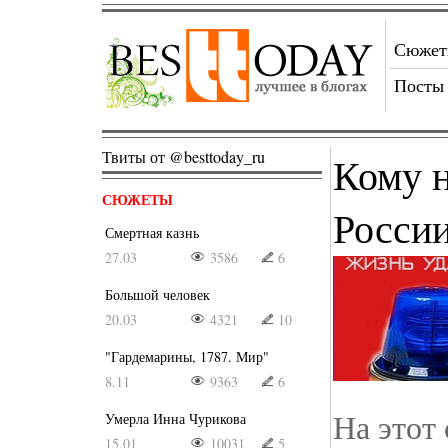
Сюже
Посты
Твиты от @besttoday_ru
Кому 
СЮЖЕТЫ
Росси
Смертная казнь
27.03
3586
6
Большой человек
20.03
4321
10
"Гардемарины, 1787. Мир"
8.11
9363
6
На этот
Умерла Инна Чурикова
15.01
10031
5