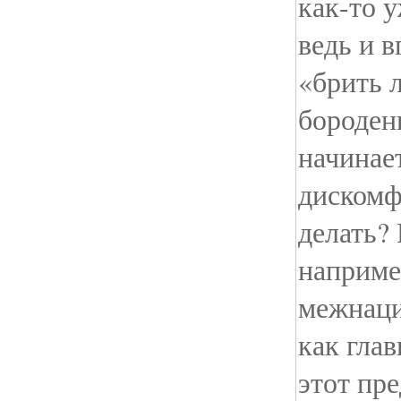
как-то у
ведь и 
«брить 
бороденк
начинае
дискомф
делать?
наприме
межнаци
как гла
этот пр