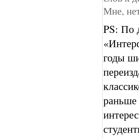
Мне, не
PS
: По
«Интерф
годы ши
переизд
классик
раньше
интерес
студент