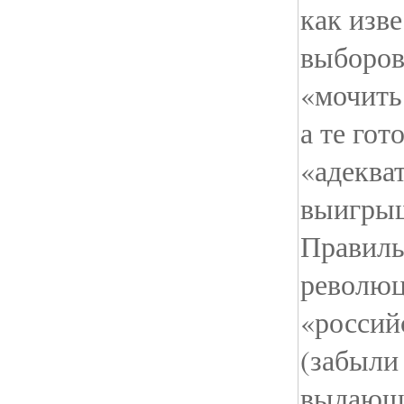
как изв
выборов
«мочить
а те го
«адекват
выигрыш
Правиль
революц
«россий
(забыли
выдающе