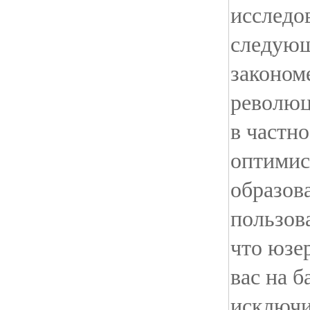
исследо
следую
законом
революц
в частн
оптимис
образов
пользов
что юзе
вас на 
исключи