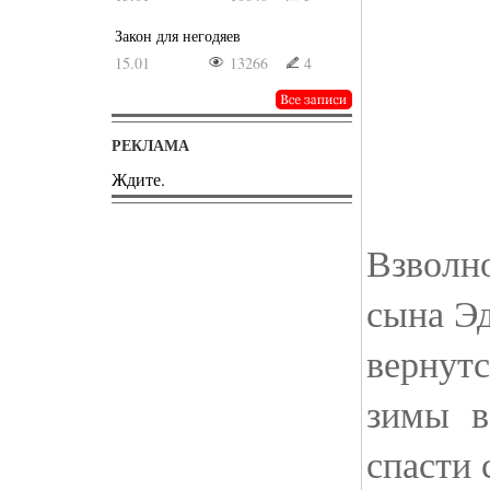
Закон для негодяев
15.01
13266
4
РЕКЛАМА
Ждите.
Взволн
сына Э
вернут
зимы в
спасти 