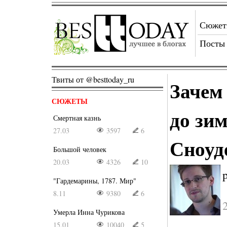
Сюже
Посты
Твиты от @besttoday_ru
Зачем
СЮЖЕТЫ
до зи
Смертная казнь
27.03
3597
6
Сноуд
Большой человек
20.03
4326
10
"Гардемарины, 1787. Мир"
8.11
9380
6
Умерла Инна Чурикова
15.01
10040
5