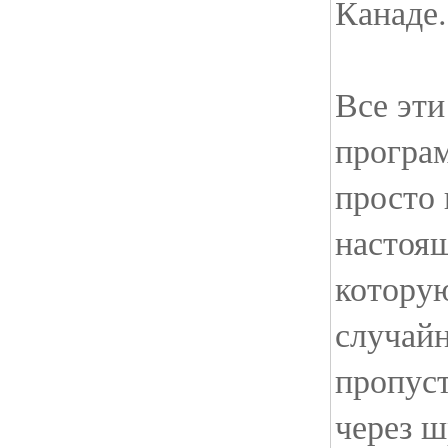
Канаде.
Все эти
програ
просто
настоя
котору
случайн
пропус
через ш