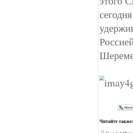
этого С
сегодня
удержи
Россией
Шереме
Читайте также