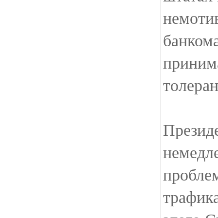
немоти
банкома
принима
толеран
Презид
немедл
пробле
трафика