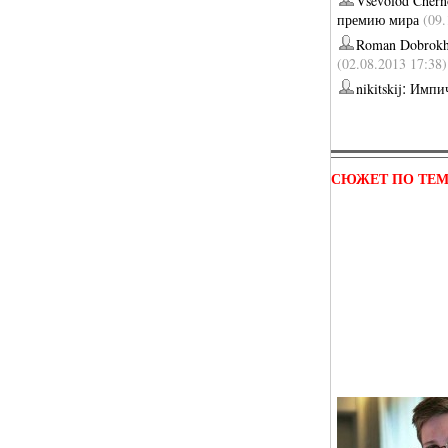
Vsevolod Chern
премию мира
(09.
Roman Dobrokh
(02.08.2013 17:38)
:
nikitskij
Импи
СЮЖЕТ ПО ТЕ