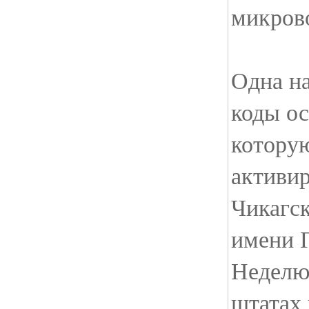
микров
Одна на
коды ос
котору
активи
Чикагск
имени 
Неделю
штатах 