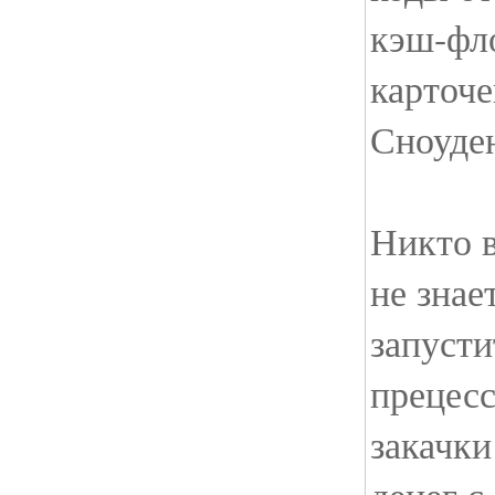
кэш-фл
карточе
Сноуде
Никто 
не знае
запусти
прецес
закачки