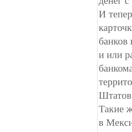
денег с
И тепер
карточ
банков 
и или р
банкома
террит
Штатов
Такие 
в Мекси