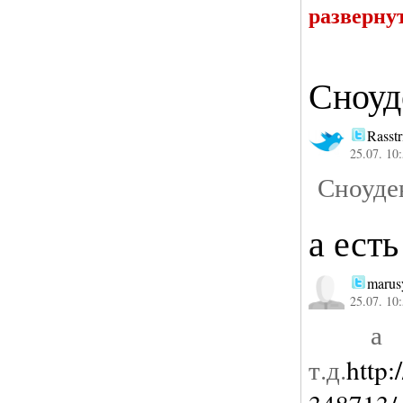
разверну
Сноуд
Rasstr
25.07. 10
Сноуден
а ест
marus
25.07. 10
а ес
т.д.
http