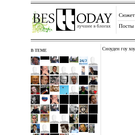
Сюже
Посты
Сноуден гоу хо
В ТЕМЕ