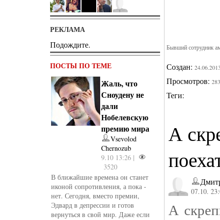
РЕКЛАМА
Подождите.
Бывший сотрудник ам
ПОСТЫ ПО ТЕМЕ
Создан:
24.06.201
Просмотров:
Жаль, что
28
Сноудену не
Теги:
дали
Нобелевскую
А скр
премию мира
Vsevolod
Chernozub
поеха
9.10 13:26 |
3520
В ближайшие времена он станет
Дмит
иконой сопротивления, а пока -
07.10. 23
нет. Сегодня, вместо премии,
А скреп
Эдвард в депрессии и готов
вернуться в свой мир. Даже если