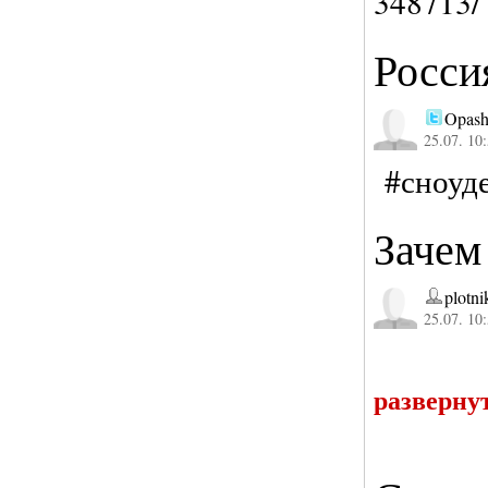
348713
Росси
Opas
25.07. 10
#сноуд
Зачем
plotni
25.07. 10
разверну