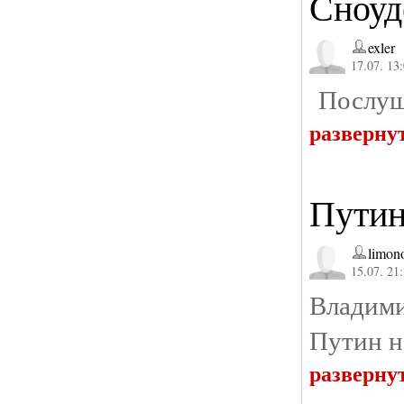
Сноуд
exler
17.07. 13
Послуша
разверну
Путин
limon
15.07. 21
Владими
Путин н
разверну