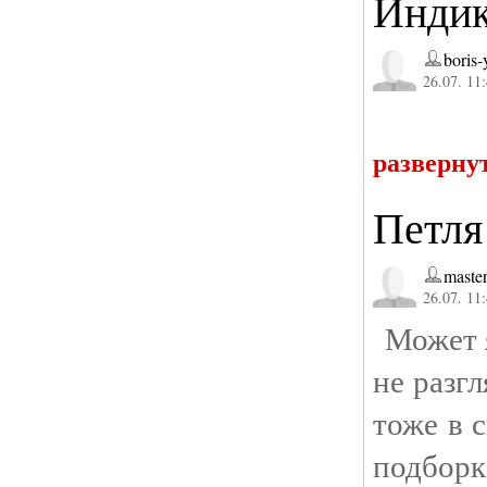
Индик
boris
26.07. 11
разверну
Петля
master
26.07. 11
Может я
не разг
тоже в 
подборк