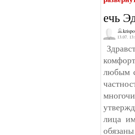
ечь Э
krispo
13.07. 13
Здравст
комфорт
любым с
частнос
многочи
утвержд
лица им
обязаны