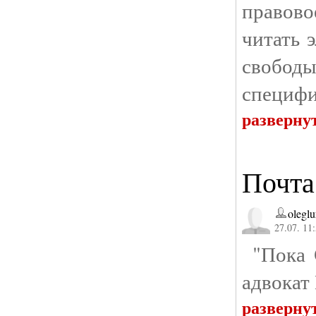
правово
читать 
свободы
специфик
разверну
Почта
olegl
27.07. 11
"Пока С
адвокат
разверну