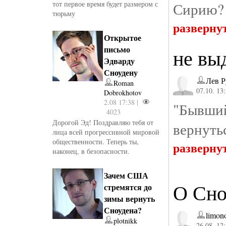
тот первое время будет размером с
Сирию? 
тюрьму
разверну
Открытое
письмо
не вы
Эдварду
Сноудену
Лев 
Roman
07.10. 13
Dobrokhotov
2.08 17:38 |
"Бывший
4023
Дорогой Эд! Поздравляю тебя от
вернуть
лица всей прогрессивной мировой
общественности. Теперь ты,
разверну
наконец, в безопасности.
Зачем США
О Сно
стремятся до
зимы вернуть
Сноудена?
limon
plotnikk
26.08. 12