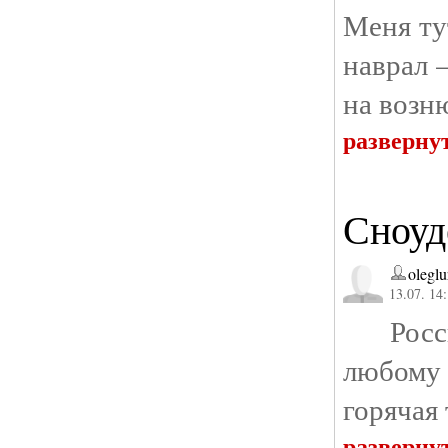
Меня ту
наврал 
на возн
разверну
Сноуд
olegl
13.07. 14
Российс
любому 
горячая
разверну