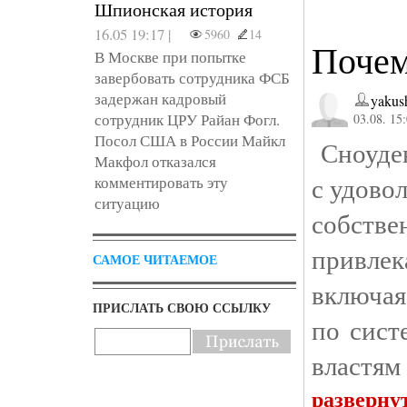
Шпионская история
16.05 19:17 |
5960
14
Почем
В Москве при попытке
завербовать сотрудника ФСБ
задержан кадровый
yakus
сотрудник ЦРУ Райан Фогл.
03.08. 15
Посол США в России Майкл
Сноуден
Макфол отказался
с удово
комментировать эту
ситуацию
собстве
привлек
САМОЕ ЧИТАЕМОЕ
включая
ПРИСЛАТЬ СВОЮ ССЫЛКУ
по сист
властям
разверну