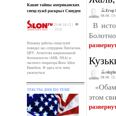
Какие тайны американских
спецслужб раскрыл Сноуден
Егор 
08.08. 13
В истор
25.06 14:12 |
3715
Болотног
разверну
Изнанку работы спецслужб
поведал экс-сотрудник Пентагона,
ЦРУ, Агентства национальной
Кузьк
безопасности (АНБ, NSA) и
частного оператора Booz Allen
Hamilton. И здесь есть чему
olegl
ужаснуться
08.08. 12
«Обама 
ТЕКСТЫ ДНЯ ПО ТЕМЕ
этом св
разверну