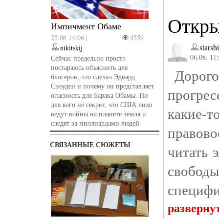
Откры
Импичмент Обаме
25.06 14:06 |
4559
starsh
nikitskij
06.08. 11
Сейчас предельно просто
постараюсь объяснить для
Дорогой
блогеров, что сделал Эдвард
Сноуден и почему он представляет
прогрес
опасность для Барака Обамы. Ни
для кого не секрет, что США лихо
какие-т
ведут войны на планете земля и
следят за миллиардами людей
правово
СВЯЗАННЫЕ СЮЖЕТЫ
читать 
свободы
специфик
разверну