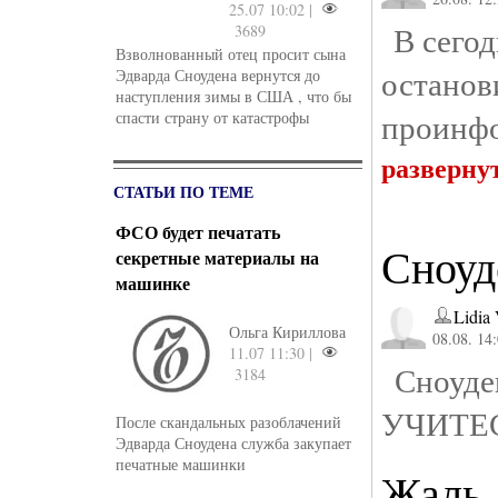
25.07 10:02 |
В сегод
3689
Взволнованный отец просит сына
остано
Эдварда Сноудена вернутся до
наступления зимы в США , что бы
проинфо
спасти страну от катастрофы
разверну
СТАТЬИ ПО ТЕМЕ
ФСО будет печатать
Сноуд
секретные материалы на
машинке
Lidia 
Ольга Кириллова
08.08. 14
11.07 11:30 |
Сноуден
3184
УЧИТЕ
После скандальных разоблачений
Эдварда Сноудена служба закупает
печатные машинки
Жаль,