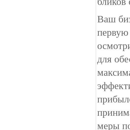
бликов 
Ваш биз
первую 
осмотр
для обе
максим
эффект
прибыл
приним
меры п