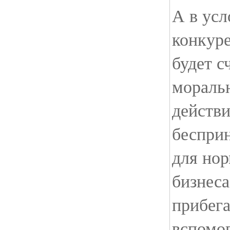
А в усл
конкур
будет с
мораль
действи
беспри
для нор
бизнес
прибега
вспомо