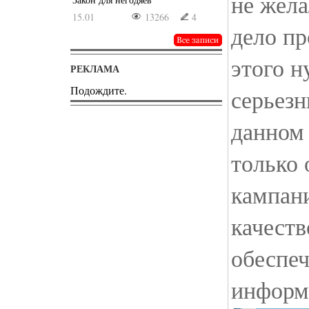
не жела
15.01
13266
4
дело пр
этого н
РЕКЛАМА
Подождите.
серьезн
данном 
только 
кампани
качеств
обеспе
информ