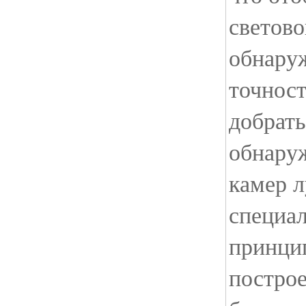
светов
обнару
точност
добрать
обнару
камер л
специал
принцип
построе