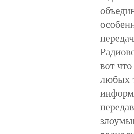
объеди
особен
передач
Радиово
вот что
любых т
информ
передав
злоумы