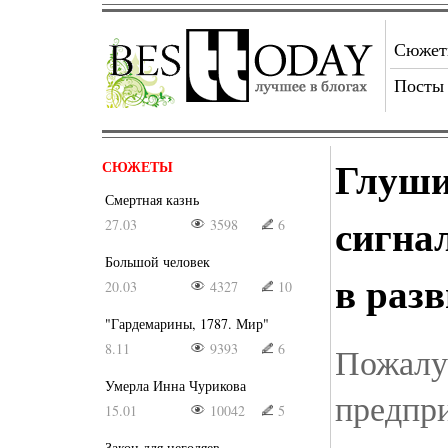
Сюже
Посты
Глуши
СЮЖЕТЫ
Смертная казнь
сигнал
27.03
3598
6
Большой человек
в разв
20.03
4327
10
"Гардемарины, 1787. Мир"
8.11
9393
6
Пожалуй
Умерла Инна Чурикова
предпр
15.01
10042
5
Закон для негодяев