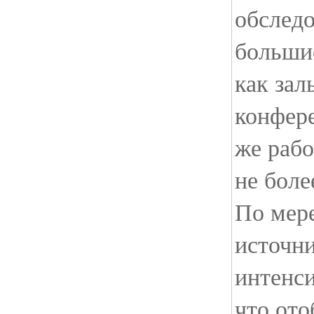
обследо
больши
как зал
конфере
же рабо
не боле
По мер
источни
интенси
что ото