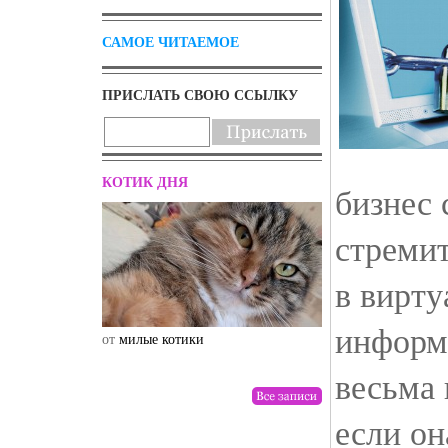
САМОЕ ЧИТАЕМОЕ
ПРИСЛАТЬ СВОЮ ССЫЛКУ
КОТИК ДНЯ
бизнес 
стремит
в вирту
информ
от
милые котики
от
drunktwi
весьма 
если он