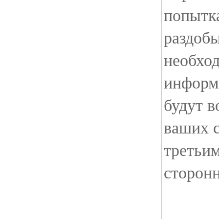
попытк
раздоб
необхо
информ
будут 
ваших с
третьи
сторон