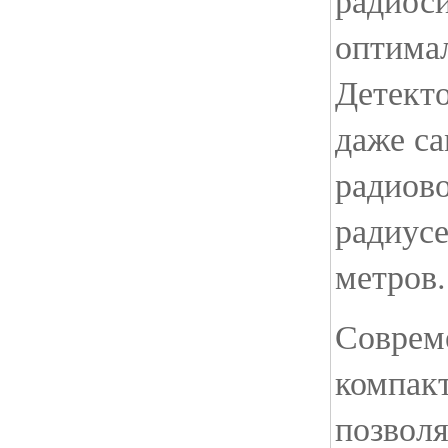
радиоси
оптима
Детекто
даже са
радиово
радиусе
метров.
Соврем
компак
позволя