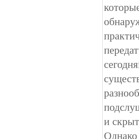
которы
обнару
практи
передат
сегодн
сущест
разноо
подслу
и скры
Однако 