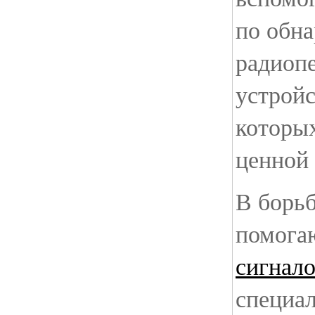
по обн
радиоп
устройс
которых
ценной
В борь
помог
сигнал
специа