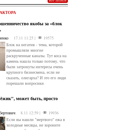
АКТОРА
мошенничество якобы за «блок
»
ченко
17.11 11:25 |
19575
Блок на негатив - тема, которой
промышляли многие
раскрученные каналы. Тут коса на
камень нашла только потому, что
были затронуты интересы очень
крупного бизнесмена, если не
сказать, олигарха? И это его люди
порешали вопросики
ёжик", может быть, просто
бертович
8.11 12:59 |
19936
Если вы нашли "мертвого" ежа в
холодные месяцы, не хороните