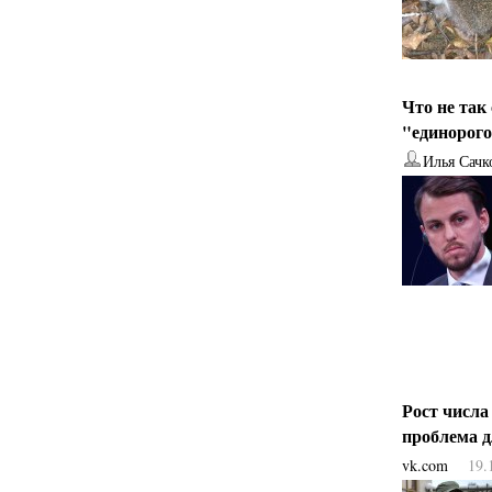
Что не так
"единорог
Илья Сачк
Рост числа
проблема 
vk.com
19.