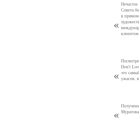
Нечастое
Совета б
в прямом
художест
междунар
клиентов
Посмотре
Don’t Loo
это самы
ужасов, 
Получени
Муратова