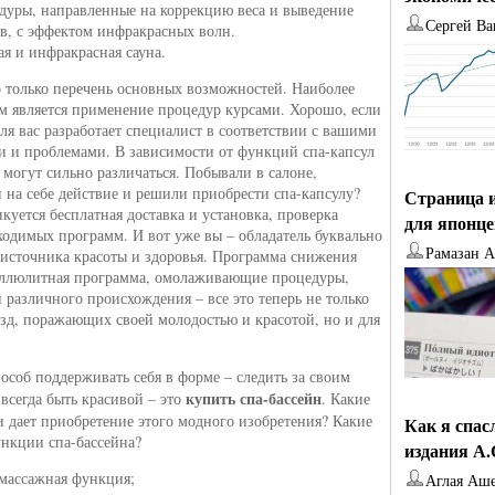
дуры, направленные на коррекцию веса и выведение
Сергей Ва
в, с эффектом инфракрасных волн.
ая и инфракрасная сауна.
о только перечень основных возможностей. Наиболее
 является применение процедур курсами. Хорошо, если
ля вас разработает специалист в соответствии с вашими
 и проблемами. В зависимости от функций спа-капсул
 могут сильно различаться. Побывали в салоне,
 на себе действие и решили приобрести спа-капсулу?
Страница и
куется бесплатная доставка и установка, проверка
для японц
ходимых программ. И вот уже вы – обладатель буквально
Рамазан 
источника красоты и здоровья. Программа снижения
еллюлитная программа, омолаживающие процедуры,
й различного происхождения – все это теперь не только
езд, поражающих своей молодостью и красотой, но и для
особ поддерживать себя в форме – следить за своим
купить
спа-бассейн
 всегда быть красивой – это
. Какие
 дает приобретение этого модного изобретения? Какие
Как я спас
нкции спа-бассейна?
издания А
массажная функция;
Аглая Аш