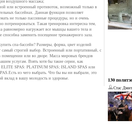
ия воздушного массажа;
ной или встроенный противоток, возможный только в
тельных бассейнах. Данная функция позволяет
мать не только пассивные процедуры, но и очень
но потренироваться. Такая тренировка интересна тем,
на равномерно нагружает все мышцы вашего тела и
е способна заменить посещение тренажерного зала.
упить спа-бассейн? Размеры, форма, цвет изделий
т самый строгий выбор. Встроенный или портативный, с
в помещении или во дворе. Масса мировых брендов
 вашим услугам. Взять хотя бы такие серии, как
ELITE SPAS: PLATINUM SPAS; ISLAND SPAS или
S.Есть из чего выбрать. Что бы вы ни выбрали, это
ой вклад в вашу молодость и здоровье.
130 политз
Стас Дми
от
Наталья Верхова
от
Ирина Ин