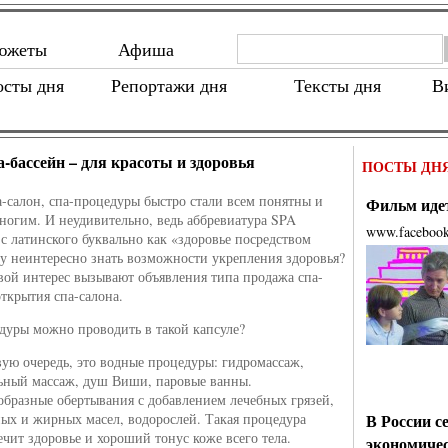
южеты
Афиша
осты дня
Репортажи дня
Тексты дня
В
а-бассейн – для красоты и здоровья
ПОСТЫ ДН
-салон, спа-процедуры быстро стали всем понятны и
Фильм идет
огим. И неудивительно, ведь аббревиатура SPA
www.faceboo
 с латинского буквально как «здоровье посредством
му неинтересно знать возможности укрепления здоровья?
ой интерес вызывают объявления типа продажа спа-
открытия спа-салона.
дуры можно проводить в такой капсуле?
вую очередь, это водные процедуры: гидромассаж,
ьный массаж, душ Виши, паровые ванны.
образные обертывания с добавлением лечебных грязей,
ых и жирных масел, водорослей. Такая процедура
В России с
ечит здоровье и хороший тонус коже всего тела.
экономиче