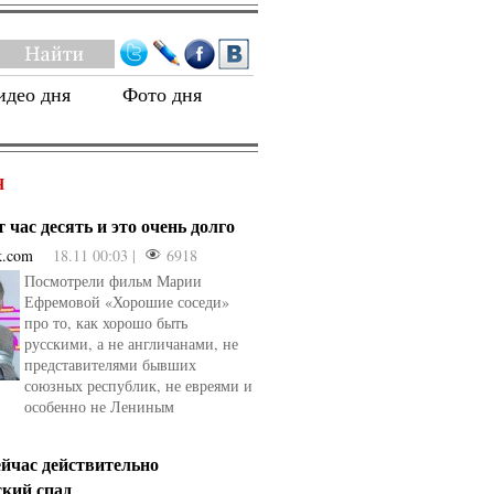
идео дня
Фото дня
Я
 час десять и это очень долго
k.com
18.11 00:03 |
6918
Посмотрели фильм Марии
Ефремовой «Хорошие соседи»
про то, как хорошо быть
русскими, а не англичанами, не
представителями бывших
союзных республик, не евреями и
особенно не Лениным
ейчас действительно
ский спад