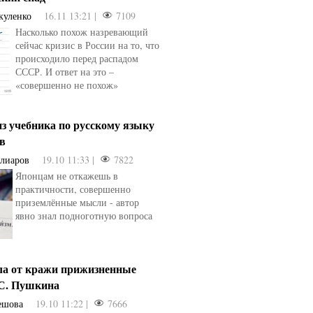
куленко
16.11 13:21 |
7109
Насколько похож назревающий
сейчас кризис в России на то, что
происходило перед распадом
СССР. И ответ на это –
«совершенно не похож»
з учебника по русскому языку
ев
Алиаров
19.10 11:33 |
7822
Японцам не откажешь в
практичности, совершенно
приземлённые мысли - автор
явно знал подноготную вопроса
ла от кражи прижизненные
.С. Пушкина
ешова
19.10 11:22 |
7666