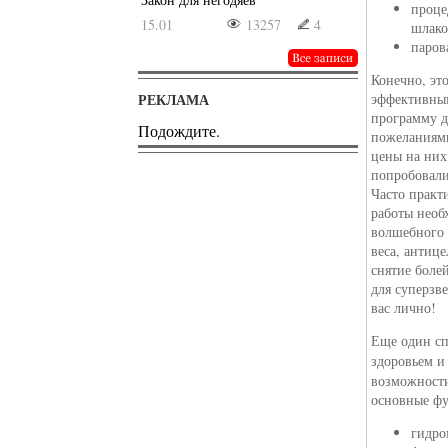
проце
15.01
13257
4
шлако
паров
Конечно, эт
РЕКЛАМА
эффективным
программу д
Подождите.
пожеланиями
цены на них
попробовали
Часто практи
работы необ
волшебного 
веса, антиц
снятие боле
для суперзв
вас лично!
Еще один сп
здоровьем и
возможности
основные фу
гидро