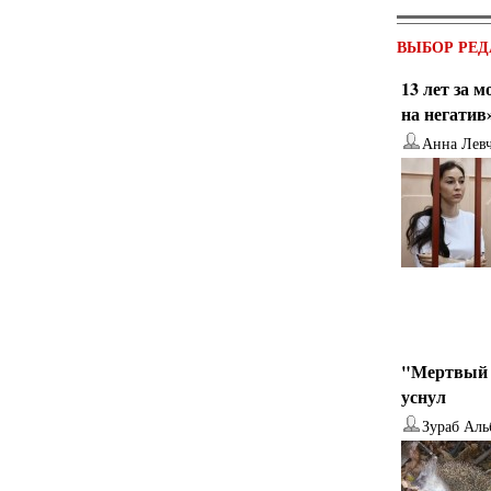
ВЫБОР РЕД
13 лет за 
на негатив
Анна Лев
"Мертвый 
уснул
Зураб Аль