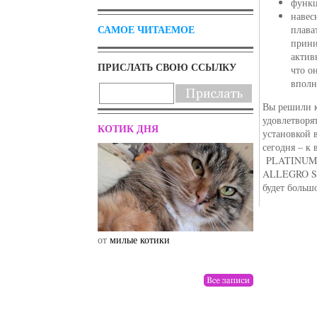
функц
навес
САМОЕ ЧИТАЕМОЕ
плава
прини
актив
ПРИСЛАТЬ СВОЮ ССЫЛКУ
что о
вполн
Вы решили к
удовлетворя
КОТИК ДНЯ
установкой 
сегодня – к
PLATINUM 
ALLEGRO SPA
будет больш
от
милые котики
от
drunktwi