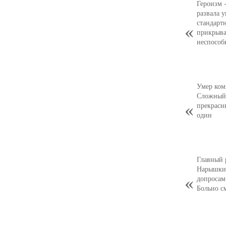
Героизм 
развала 
стандарт
прикрыва
неспособ
Умер ком
Сложный,
прекрасн
один
Главный 
Нарышкин
допросам
Больно с