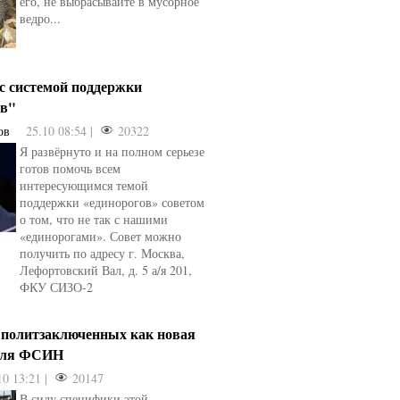
его, не выбрасывайте в мусорное
ведро...
 с системой поддержки
ов"
ов
25.10 08:54 |
20322
Я развёрнуто и на полном серьезе
готов помочь всем
интересующимся темой
поддержки «единорогов» советом
о том, что не так с нашими
«единорогами». Совет можно
получить по адресу г. Москва,
Лефортовский Вал, д. 5 а/я 201,
ФКУ СИЗО-2
 политзаключенных как новая
для ФСИН
10 13:21 |
20147
В силу специфики этой