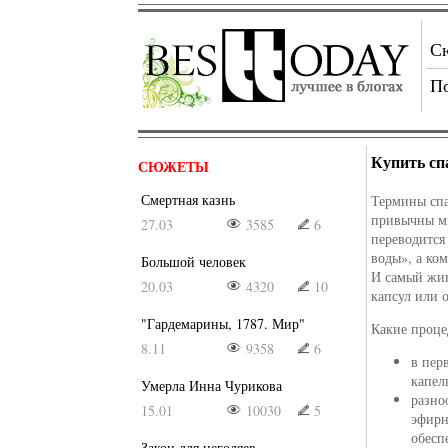
С
П
Купить сп
СЮЖЕТЫ
Смертная казнь
Термины спа
привычны мн
27.03
3585
6
переводится
воды», а ко
Большой человек
И самый жив
20.03
4320
10
капсул или 
"Гардемарины, 1787. Мир"
Какие проце
8.11
9358
6
в пер
капел
Умерла Инна Чурикова
разно
15.01
10030
5
эфирн
обесп
Закон для негодяев