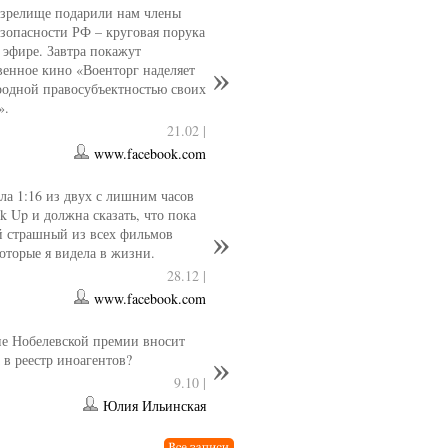
 зрелище подарили нам члены
езопасности РФ – круговая порука
 эфире. Завтра покажут
венное кино «Военторг наделяет
одной правосубъектностью своих
».
21.02 |
www.facebook.com
ла 1:16 из двух с лишним часов
k Up и должна сказать, что пока
й страшный из всех фильмов
которые я видела в жизни.
28.12 |
www.facebook.com
е Нобелевской премии вносит
 в реестр иноагентов?
9.10 |
Юлия Ильинская