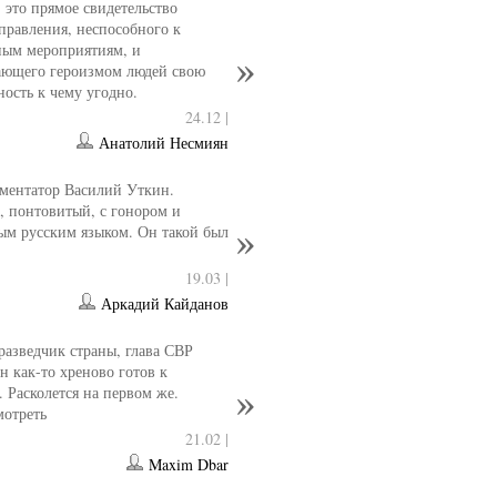
- это прямое свидетельство
управления, неспособного к
ным мероприятиям, и
ющего героизмом людей свою
ность к чему угодно.
24.12 |
Анатолий Несмиян
ментатор Василий Уткин.
 понтовитый, с гонором и
ым русским языком. Он такой был
19.03 |
Аркадий Кайданов
разведчик страны, глава СВР
 как-то хреново готов к
. Расколется на первом же.
мотреть
21.02 |
Maxim Dbar