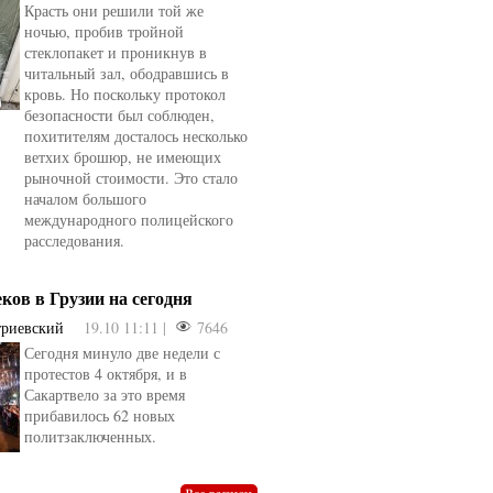
Красть они решили той же
ночью, пробив тройной
стеклопакет и проникнув в
читальный зал, ободравшись в
кровь. Но поскольку протокол
безопасности был соблюден,
похитителям досталось несколько
ветхих брошюр, не имеющих
рыночной стоимости. Это стало
началом большого
международного полицейского
расследования.
еков в Грузии на сегодня
триевский
19.10 11:11 |
7646
Сегодня минуло две недели с
овели
от
kotyaravesel
от
Анна Бойко
протестов 4 октября, и в
Сакартвело за это время
прибавилось 62 новых
политзаключенных.