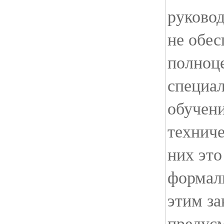
руково
не обе
полноц
специа
обучени
технич
них эт
формаль
этим з
предус