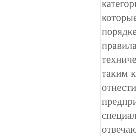
категор
которые
порядк
правил
технич
таким 
отнести
предпр
специал
отвеча