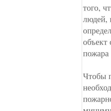
того, ч
людей, 
определ
объект 
пожара 
Чтобы 
необхо
пожарн
миниму