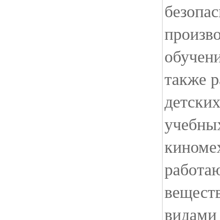
безопас
произво
обучен
также 
детски
учебных
киноме
работа
вещест
видами