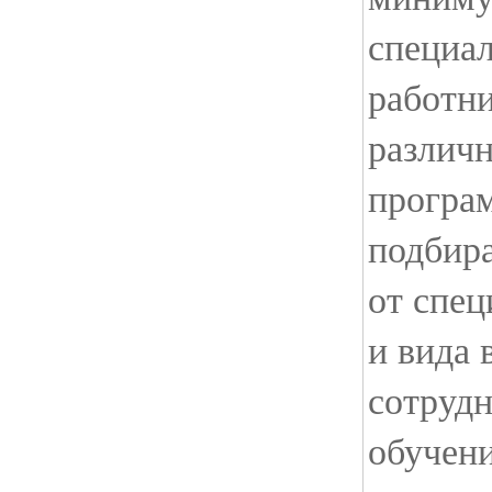
специа
работн
различн
програ
подбира
от спец
и вида
сотрудн
обучен