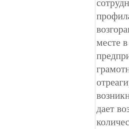
сотруд
профил
возгора
месте в
предпри
грамотн
отреаги
возникн
дает во
количес