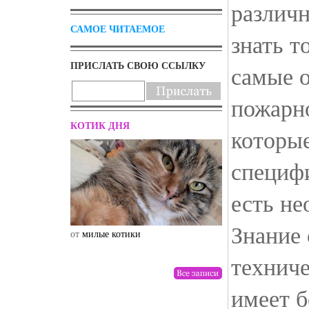
различ
САМОЕ ЧИТАЕМОЕ
знать т
ПРИСЛАТЬ СВОЮ ССЫЛКУ
самые 
пожарно
КОТИК ДНЯ
которы
специфи
есть н
Знание 
от
милые котики
от
drunktwi
технич
имеет б