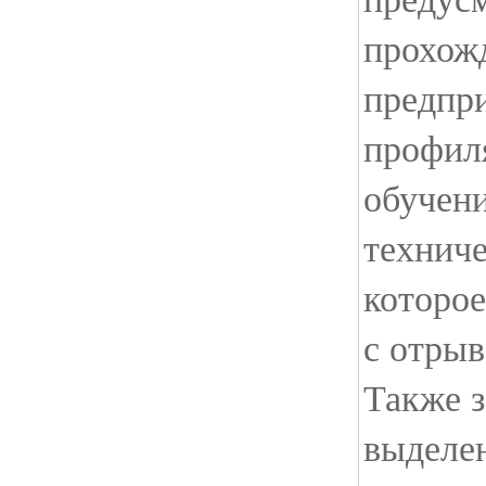
прохож
предпр
профиля
обучени
технич
которо
с отрыв
Также з
выделе