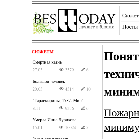
Сюже
Посты
Понят
СЮЖЕТЫ
Смертная казнь
техни
27.03
3579
6
Большой человек
мини
20.03
4314
10
"Гардемарины, 1787. Мир"
8.11
9336
6
Пожарн
Умерла Инна Чурикова
миним
15.01
10024
5
Закон для негодяев