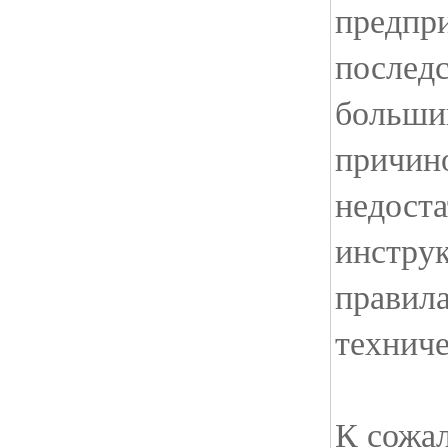
предпри
последс
больши
причин
недоста
инстру
правил
техниче
К сожа