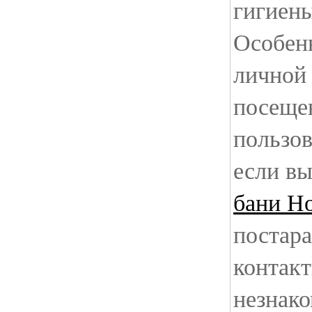
гигиен
Особен
личной
посеще
пользов
если вы
бани Н
постара
контакт
незнак