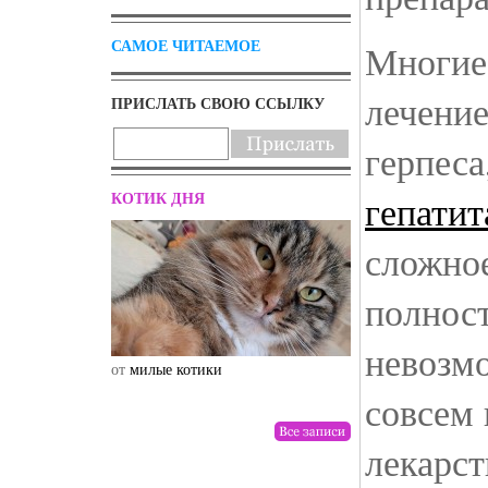
САМОЕ ЧИТАЕМОЕ
Многие
лечение
ПРИСЛАТЬ СВОЮ ССЫЛКУ
герпеса
КОТИК ДНЯ
гепатит
сложное
полнос
невозм
от
милые котики
от
drunktwi
совсем 
лекарс