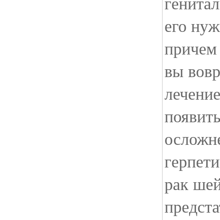
генитал
его нуж
причем
вы вовр
лечение
появит
осложне
герпети
рак ше
предста