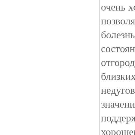
очень х
позвол
болезн
состоян
отгород
близки
недугов
значени
поддер
хороше