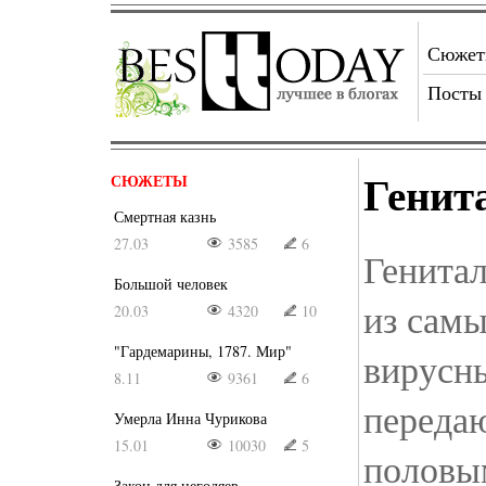
Сюже
Посты
Генит
СЮЖЕТЫ
Смертная казнь
27.03
3585
6
Генитал
Большой человек
из сам
20.03
4320
10
"Гардемарины, 1787. Мир"
вирусны
8.11
9361
6
переда
Умерла Инна Чурикова
15.01
10030
5
половы
Закон для негодяев