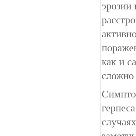
эрозии 
расстро
активно
поражен
как и с
сложно
Симпто
герпеса
случаях
заметны