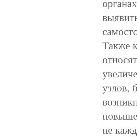
органах
выявить
самосто
Также 
относят
увелич
узлов, 
возникн
повыше
не каж