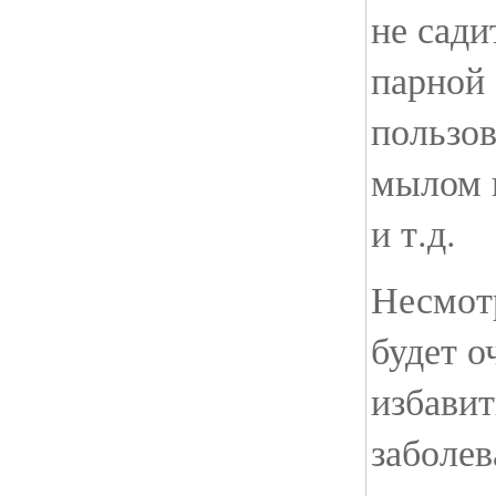
не сади
парной 
пользов
мылом 
и т.д.
Несмотр
будет о
избавит
заболев