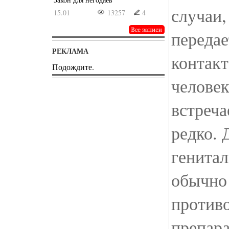
случаи,
15.01
13257
4
передае
РЕКЛАМА
контакт
Подождите.
человек
встреча
редко. 
генитал
обычно
против
препара