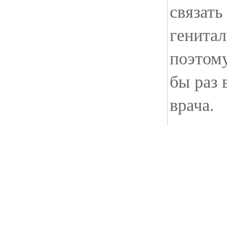
связать
генита
поэтому
бы раз 
врача.