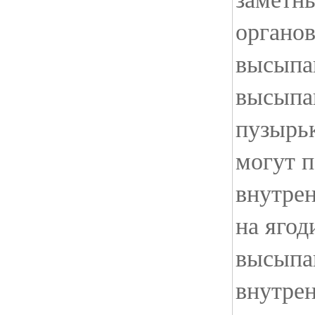
органо
высыпа
высыпа
пузырь
могут п
внутрен
на ягод
высыпа
внутре