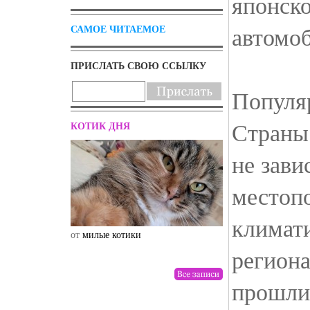
японск
автомо
САМОЕ ЧИТАЕМОЕ
ПРИСЛАТЬ СВОЮ ССЫЛКУ
Популя
Страны
КОТИК ДНЯ
не зави
местопо
климат
от
милые котики
от
drunktwi
регион
прошли