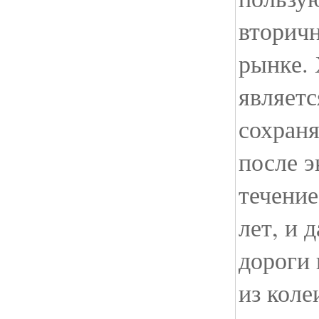
вторич
рынке.
являетс
сохраня
после э
течение
лет, и 
дороги 
из коле