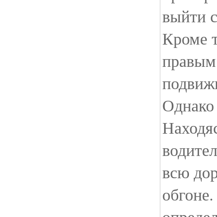
выйти с
Кроме т
правым
подвиж
Однако 
Находяс
водител
всю дор
обгоне.
опреде