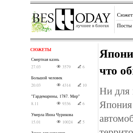
Сюже
Посты
Япони
СЮЖЕТЫ
Смертная казнь
что о
27.03
3579
6
Большой человек
20.03
4314
10
Ни для 
"Гардемарины, 1787. Мир"
Япония 
8.11
9336
6
автомо
Умерла Инна Чурикова
15.01
10024
5
террито
Закон для негодяев