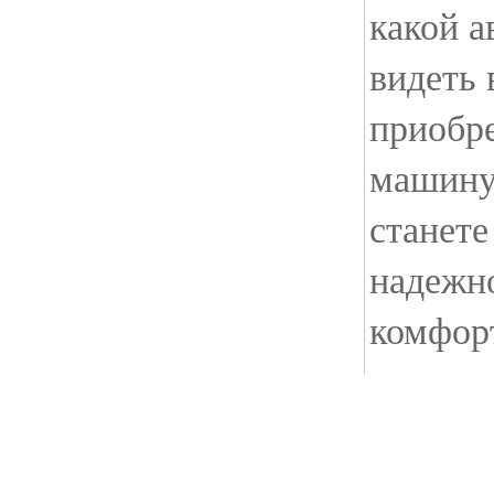
какой а
видеть 
приобр
машину.
станете
надежно
комфорт