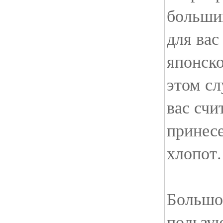
больши
для вас
японско
этом сл
вас счи
принес
хлопот.
Большо
пользую