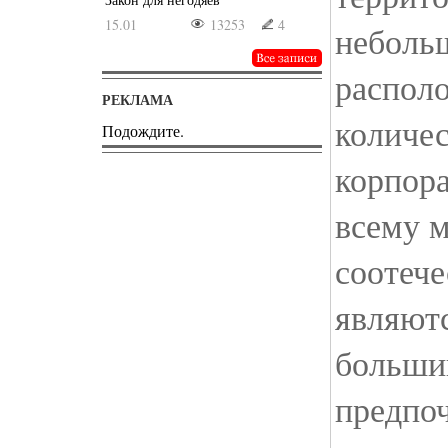
15.01
13253
4
небольш
распол
РЕКЛАМА
количе
Подождите.
корпора
всему 
соотече
являют
больши
предпо