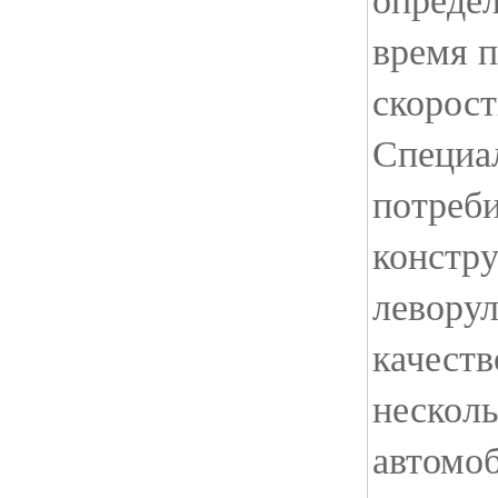
время п
скорос
Специа
потреб
констр
леворул
качест
несколь
автомо