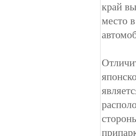
край вы
место в
автомо
Отличи
японско
являетс
располо
стороны
припар