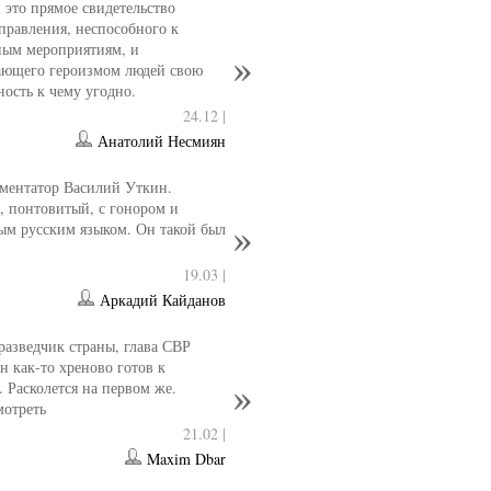
- это прямое свидетельство
управления, неспособного к
ным мероприятиям, и
ющего героизмом людей свою
ность к чему угодно.
24.12 |
Анатолий Несмиян
ментатор Василий Уткин.
 понтовитый, с гонором и
ым русским языком. Он такой был
19.03 |
Аркадий Кайданов
разведчик страны, глава СВР
 как-то хреново готов к
. Расколется на первом же.
мотреть
21.02 |
Maxim Dbar