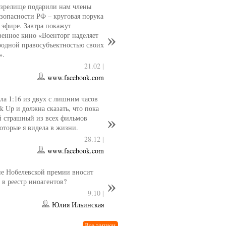
 зрелище подарили нам члены
езопасности РФ – круговая порука
 эфире. Завтра покажут
венное кино «Военторг наделяет
одной правосубъектностью своих
».
21.02 |
www.facebook.com
ла 1:16 из двух с лишним часов
k Up и должна сказать, что пока
й страшный из всех фильмов
которые я видела в жизни.
28.12 |
www.facebook.com
е Нобелевской премии вносит
 в реестр иноагентов?
9.10 |
Юлия Ильинская