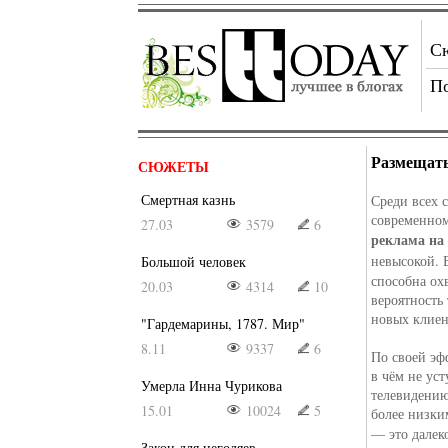
С
П
Размещать
СЮЖЕТЫ
Смертная казнь
Среди всех 
современном
27.03
3579
6
реклама на
невысокой. 
Большой человек
способна ох
20.03
4314
10
вероятность
новых клиен
"Гардемарины, 1787. Мир"
8.11
9337
6
По своей эф
в чём не ус
Умерла Инна Чурикова
телевидению
15.01
10024
5
более низки
— это далек
Закон для негодяев