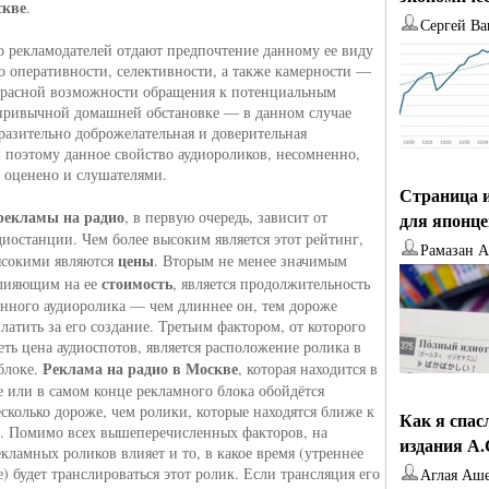
скве
.
Сергей Ва
 рекламодателей отдают предпочтение данному ее виду
го оперативности, селективности, а также камерности —
екрасной возможности обращения к потенциальным
привычной домашней обстановке — в данном случае
оразительно доброжелательная и доверительная
и поэтому данное свойство аудиороликов, несомненно,
о оценено и слушателями.
Страница и
рекламы на радио
, в первую очередь, зависит от
для японц
диостанции. Чем более высоким является этот рейтинг,
Рамазан 
цены
ысокими являются
. Вторым не менее значимым
стоимость
влияющим на ее
, является продолжительность
ного аудиоролика — чем длиннее он, тем дороже
латить за его создание. Третьим фактором, от которого
еть цена аудиоспотов, является расположение ролика в
Реклама на радио в Москве
блоке.
, которая находится в
е или в самом конце рекламного блока обойдётся
есколько дороже, чем ролики, которые находятся ближе к
Как я спас
е. Помимо всех вышеперечисленных факторов, на
издания А
екламных роликов влияет и то, в какое время (утреннее
) будет транслироваться этот ролик. Если трансляция его
Аглая Аш