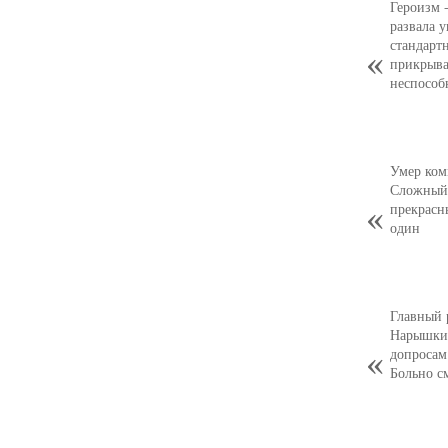
Героизм 
развала 
стандарт
прикрыва
неспособ
Умер ком
Сложный,
прекрасн
один
Главный 
Нарышкин
допросам
Больно с