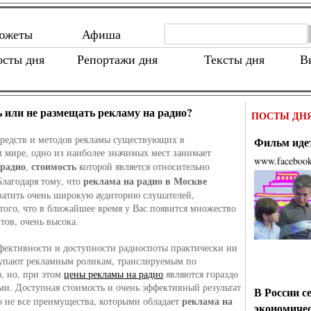
южеты
Афиша
осты дня
Репортажи дня
Тексты дня
В
 или не размещать рекламу на радио?
ПОСТЫ ДН
средств и методов рекламы существующих в
Фильм идет
 мире, одно из наиболее значимых мест занимает
www.faceboo
 радио
стоимость
,
которой является относительно
реклама на радио в Москве
Благодаря тому, что
ватить очень широкую аудиторию слушателей,
 того, что в ближайшее время у Вас появится множество
тов, очень высока.
фективности и доступности радиоспоты практически ни
тупают рекламным роликам, транслируемым по
, но, при этом
цены рекламы на радио
являются гораздо
ми. Доступная стоимость и очень эффективный результат
В России с
реклама на
о не все преимущества, которыми обладает
экономиче