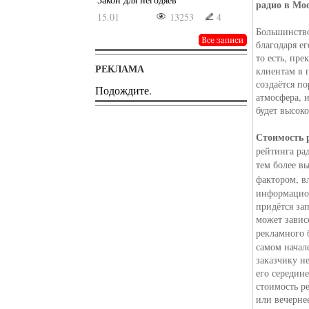
радио в Мо
15.01
13253
4
Большинство
благодаря е
то есть, пр
РЕКЛАМА
клиентам в 
создаётся п
Подождите.
атмосфера, 
будет высок
Стоимость 
рейтинга ра
тем более в
фактором, 
информацион
придётся зап
может завис
рекламного 
самом начал
заказчику н
его середин
стоимость р
или вечернее