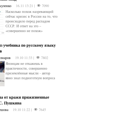
куленко
16.11 13:21 |
7090
Насколько похож назревающий
сейчас кризис в России на то, что
происходило перед распадом
СССР. И ответ на это –
«совершенно не похож»
з учебника по русскому языку
ев
Алиаров
19.10 11:33 |
7802
Японцам не откажешь в
практичности, совершенно
приземлённые мысли - автор
явно знал подноготную вопроса
ла от кражи прижизненные
.С. Пушкина
ешова
19.10 11:22 |
7645