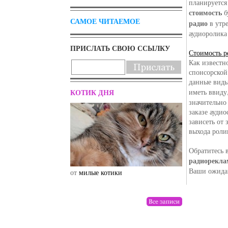
планируется 
стоимость
б
САМОЕ ЧИТАЕМОЕ
радио
в утр
аудиоролика 
ПРИСЛАТЬ СВОЮ ССЫЛКУ
Стоимость р
Как известн
спонсорской.
данные виды
КОТИК ДНЯ
иметь ввиду
значительно
заказе аудио
зависеть от
выхода роли
Обратитесь 
радиорекла
Ваши ожида
от
милые котики
от
drunktwi