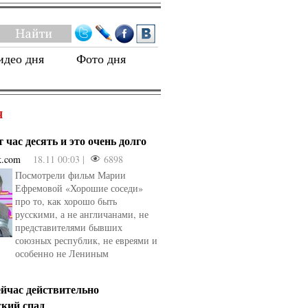
идео дня
Фото дня
Я
 час десять и это очень долго
k.com
18.11 00:03 |
6898
Посмотрели фильм Марии
Ефремовой «Хорошие соседи»
про то, как хорошо быть
русскими, а не англичанами, не
представителями бывших
союзных республик, не евреями и
особенно не Лениным
ейчас действительно
ский спад