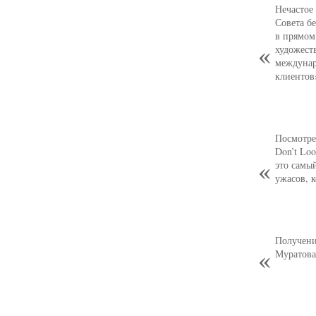
Нечастое
Совета б
в прямом
художест
междунар
клиентов
Посмотре
Don’t Loo
это самы
ужасов, 
Получени
Муратова