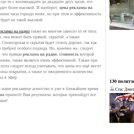
где-то с восемнадцати до двадцати двух часов, его
цена рекламы на
удет более высокой. И наоборот,
енние часы гораздо ниже, но при этом и эффективность
будет не такой высокой.
екламы на радио
также во многом зависит от её типа.
о, она может быть прямой, скрытой, а также
 Спонсорская и скрытая будет стоить дороже, так как
 требуют особого подхода. Но, конечно же, следует
реклама на радио
стоимость
, что прямая
,
которой
 ниже, также является очень эффективной. Также при
спота следует всегда учитывать, что цены его ещё могут
 зоны покрытия, а также от ежедневного количества
ка в эфир.
130 политз
в наше рекламное агентство и уже в ближайшее время
Стас Дми
ма
принесёт Вам результаты, которые превзойдут все
ния!
от
Наталья Верхова
от
Ирина Ин