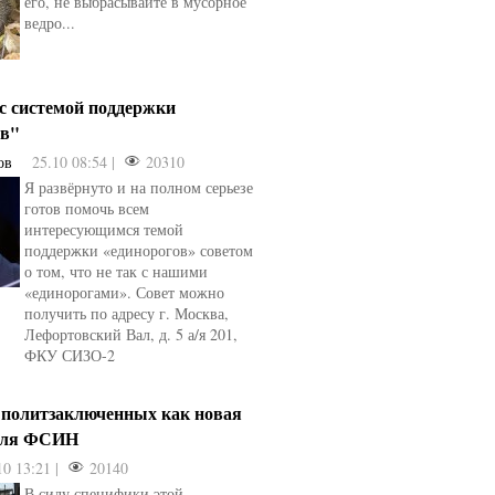
его, не выбрасывайте в мусорное
ведро...
 с системой поддержки
ов"
ов
25.10 08:54 |
20310
Я развёрнуто и на полном серьезе
готов помочь всем
интересующимся темой
поддержки «единорогов» советом
о том, что не так с нашими
«единорогами». Совет можно
получить по адресу г. Москва,
Лефортовский Вал, д. 5 а/я 201,
ФКУ СИЗО-2
 политзаключенных как новая
для ФСИН
10 13:21 |
20140
В силу специфики этой