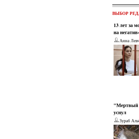
ВЫБОР РЕД
13 лет за 
на негатив
Анна Лев
"Мертвый 
уснул
Зураб Аль