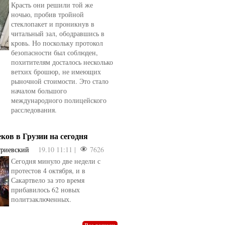
Красть они решили той же
ночью, пробив тройной
стеклопакет и проникнув в
читальный зал, ободравшись в
кровь. Но поскольку протокол
безопасности был соблюден,
похитителям досталось несколько
ветхих брошюр, не имеющих
рыночной стоимости. Это стало
началом большого
международного полицейского
расследования.
еков в Грузии на сегодня
триевский
19.10 11:11 |
7626
Сегодня минуло две недели с
овели
от
kotyaravesel
от
Анна Бойко
протестов 4 октября, и в
Сакартвело за это время
прибавилось 62 новых
политзаключенных.