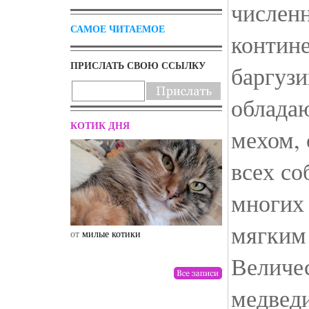
численн
САМОЕ ЧИТАЕМОЕ
контине
ПРИСЛАТЬ СВОЮ ССЫЛКУ
баргузи
облада
КОТИК ДНЯ
мехом,
всех со
многих
мягким
от
милые котики
от
drunktwi
Величе
медвед