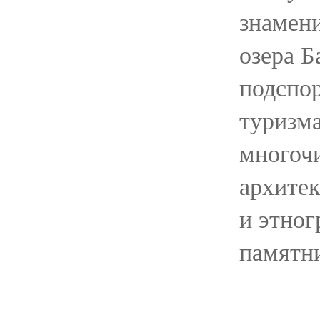
знамени
озера 
подспор
туризм
многоч
архите
и этно
памятн