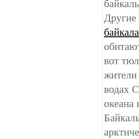
байкаль
Други
байкала
обитают
вот тюл
жители
водах С
океана 
Байкал
арктич