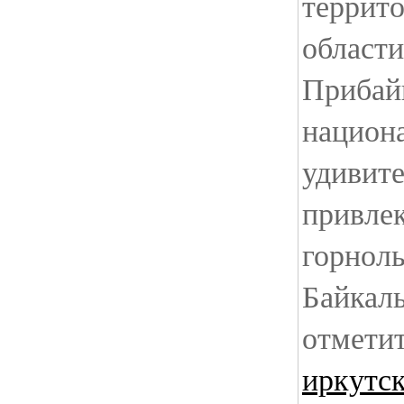
террит
области
Прибай
национ
удивит
привлек
горнол
Байкаль
отмети
иркутс