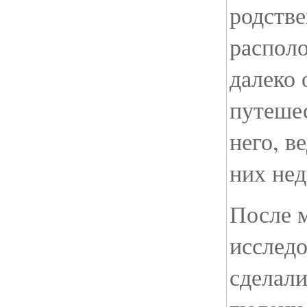
родстве
распол
далеко 
путеше
него, в
них нед
После 
исслед
сделали