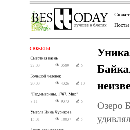
Сюже
Посты
Уника
СЮЖЕТЫ
Смертная казнь
Байка
27.03
3589
6
Большой человек
неизв
20.03
4326
10
"Гардемарины, 1787. Мир"
8.11
9373
6
Озеро Б
Умерла Инна Чурикова
удивлял
15.01
10037
5
Закон для негодяев