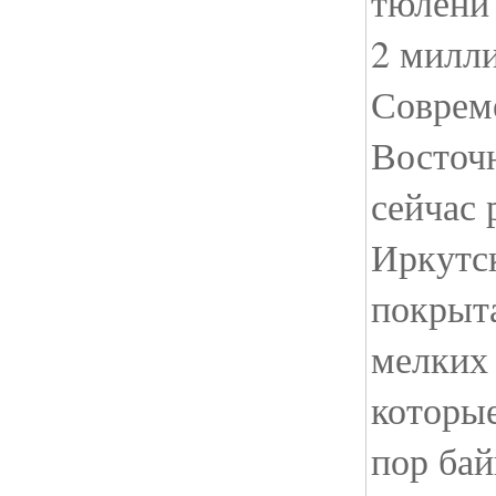
тюлени 
2 милли
Соврем
Восточн
сейчас 
Иркутск
покрыт
мелких 
которые
пор ба