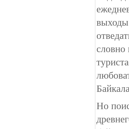
ежедне
выходы 
отведат
словно
турист
любоват
Байкала
Но поис
древнег