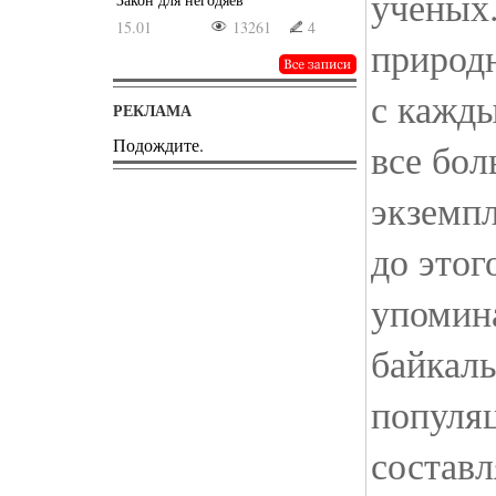
ученых
15.01
13261
4
природ
с кажд
РЕКЛАМА
Подождите.
все бо
экземпл
до этог
упомин
байкаль
популяц
составл