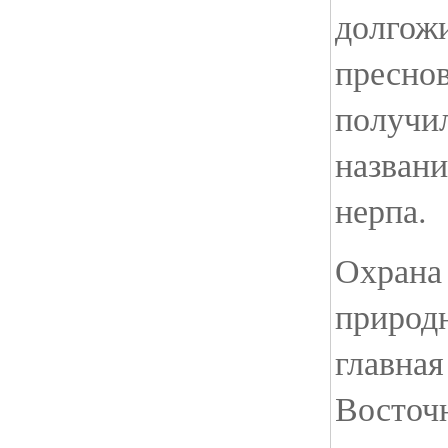
долгожи
пресно
получил
названи
нерпа.
Охрана
природн
главная
Восточ