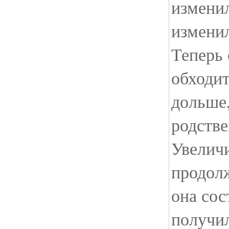
изменил
изменил
Теперь 
обходит
дольше,
родстве
Увеличи
продол
она сос
получи