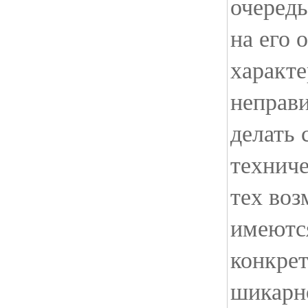
очеред
на его 
характе
неправ
делать 
техниче
тех воз
имеютс
конкре
шикарно