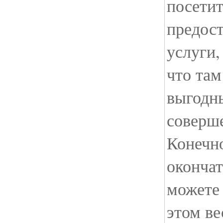
посети
предос
услуги,
что там
выгодн
соверш
Конечно
оконча
можете 
этом ве