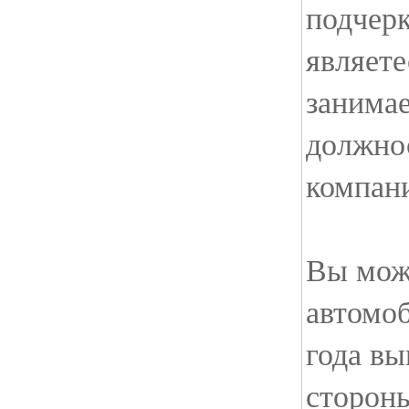
подчерк
являете
занима
должно
компан
Вы мож
автомо
года вы
сторон