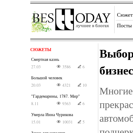
Сюже
Посты
Выбор
СЮЖЕТЫ
Смертная казнь
бизне
27.03
3586
6
Большой человек
20.03
4321
10
Многие
"Гардемарины, 1787. Мир"
прекрас
8.11
9363
6
автомоб
Умерла Инна Чурикова
15.01
10031
5
подчерк
Закон для негодяев