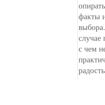
опирать
факты и
выбора.
случае 
с чем н
практи
радость