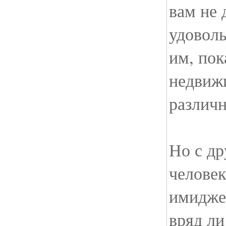
вам не 
удовол
им, пок
недвижи
различ
Но с др
человек
имидже
вряд ли