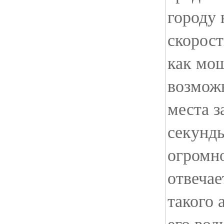
городу 
скорост
как мо
возможн
места з
секунды
огромно
отвечае
такого 
его вод