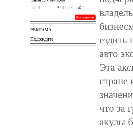
15.01
13258
4
владел
бизнес
РЕКЛАМА
ездить 
Подождите.
авто эк
Эта ак
стране
значени
что за 
акулы б