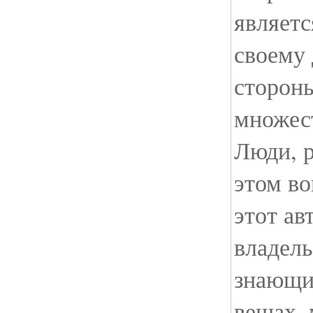
являетс
своему 
стороны
множес
Люди, 
этом во
этот ав
владель
знающи
вещах, 