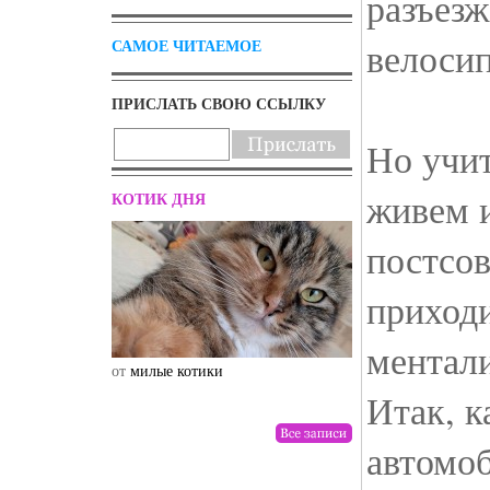
разъезж
велосип
САМОЕ ЧИТАЕМОЕ
ПРИСЛАТЬ СВОЮ ССЫЛКУ
Но учит
живем 
КОТИК ДНЯ
постсов
приход
ментал
от
милые котики
от
drunktwi
Итак, к
автомо