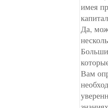
имея пр
капитал
Да, мож
несколь
Больши
которы
Вам оп
необхо
уверен
знаниях