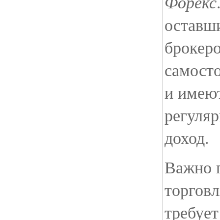
Форекс
оставш
брокер
самост
и имею
регуля
доход.
Важно п
торговл
требует