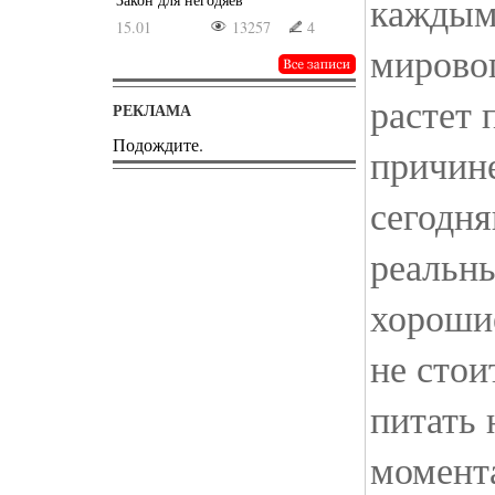
каждым
15.01
13257
4
мирово
растет 
РЕКЛАМА
Подождите.
причине
сегодня
реальны
хорошие
не стои
питать
момент