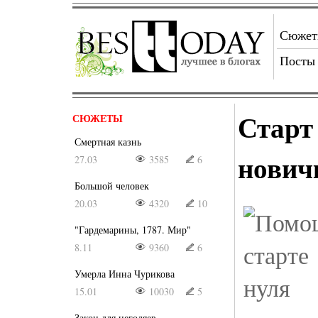
Сюже
Посты
Старт
СЮЖЕТЫ
Смертная казнь
нович
27.03
3585
6
Большой человек
20.03
4320
10
"Гардемарины, 1787. Мир"
8.11
9360
6
Умерла Инна Чурикова
15.01
10030
5
Закон для негодяев