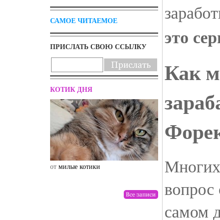
заработ
САМОЕ ЧИТАЕМОЕ
это сер
ПРИСЛАТЬ СВОЮ ССЫЛКУ
Как 
КОТИК ДНЯ
зараб
Форе
Многих
от
милые котики
от
drunktwi
вопрос 
самом д