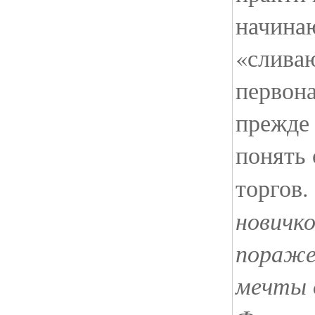
начина
«слива
первон
прежде 
понять
торгов.
новичко
пораже
мечты 