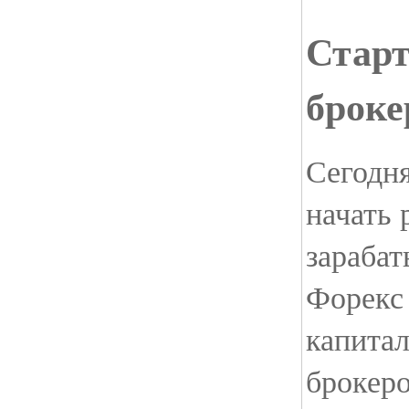
Старт
броке
Сегодн
начать 
зарабат
Форекс 
капита
брокеро