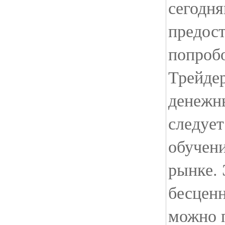
сегодн
предос
попробо
Трейде
денежны
следует
обучени
рынке. 
бесценн
можно п