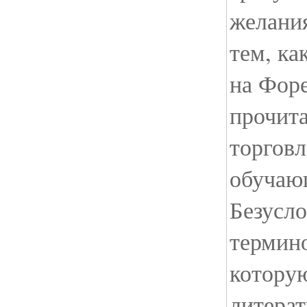
желания
тем, ка
на Форе
прочита
торговл
обучаю
Безусло
термин
котору
литерат