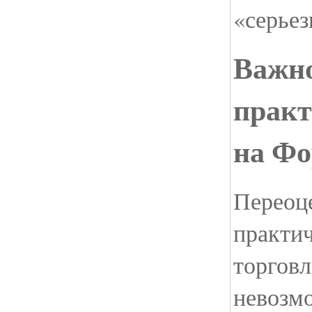
«серье
Важн
практ
на Фо
Переоц
практи
торгов
невозм