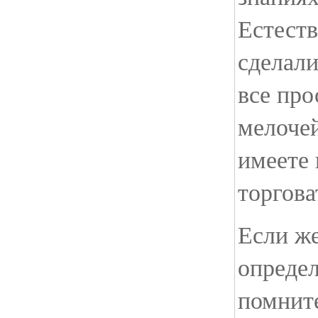
Естеств
сделали
все про
мелочей
имеете 
торгова
Если ж
опреде
помните