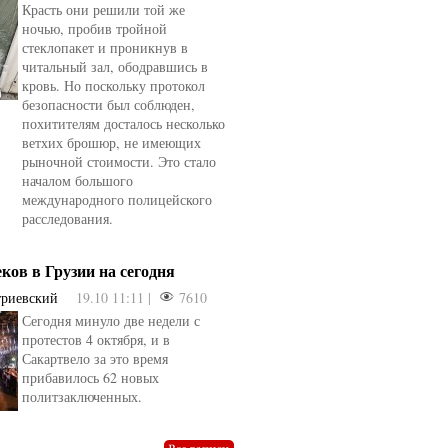
Красть они решили той же
ночью, пробив тройной
стеклопакет и проникнув в
читальный зал, ободравшись в
кровь. Но поскольку протокол
безопасности был соблюден,
похитителям досталось несколько
ветхих брошюр, не имеющих
рыночной стоимости. Это стало
началом большого
международного полицейского
расследования.
еков в Грузии на сегодня
триевский
19.10 11:11 |
7610
Сегодня минуло две недели с
овели
от
kotyaravesel
от
Анна Бойко
протестов 4 октября, и в
Сакартвело за это время
прибавилось 62 новых
политзаключенных.