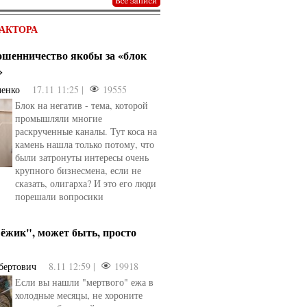
АКТОРА
мошенничество якобы за «блок
»
ченко
17.11 11:25 |
19555
Блок на негатив - тема, которой
промышляли многие
раскрученные каналы. Тут коса на
камень нашла только потому, что
были затронуты интересы очень
крупного бизнесмена, если не
сказать, олигарха? И это его люди
порешали вопросики
ёжик", может быть, просто
бертович
8.11 12:59 |
19918
Если вы нашли "мертвого" ежа в
холодные месяцы, не хороните