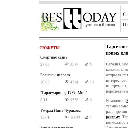
С
П
Таргетинг
СЮЖЕТЫ
новых кли
Смертная казнь
Сегодня, мо
27.03
3579
6
каналов ком
Большой человек
отправляют
интересного
20.03
4314
10
инструмент
перспективн
"Гардемарины, 1787. Мир"
8.11
9326
6
Компания «
терминально
Умерла Инна Чурикова
расширения 
рекламу
. Те
15.01
10022
5
возможность
Для подключ
Закон для негодяев