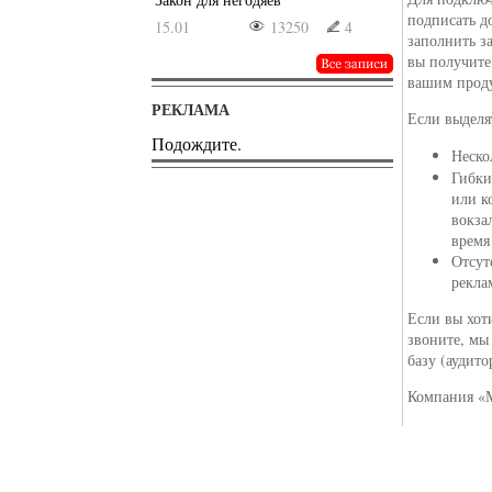
подписать д
15.01
13250
4
заполнить з
вы получите
вашим проду
РЕКЛАМА
Если выделя
Подождите.
Неско
Гибки
или к
вокза
время
Отсут
рекла
Если вы хот
звоните, мы
базу (аудит
Компания «