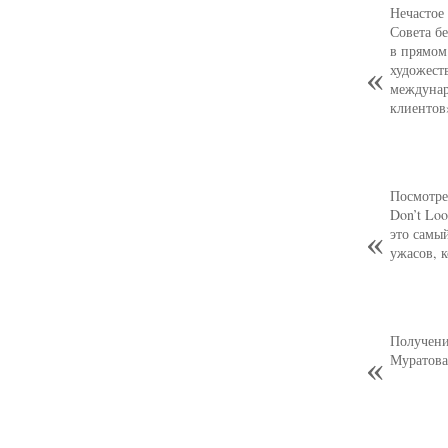
Нечастое
Совета б
в прямом
художест
междунар
клиентов
Посмотре
Don’t Loo
это самы
ужасов, 
Получени
Муратова