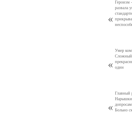
Героизм 
развала 
стандарт
прикрыва
неспособ
Умер ком
Сложный,
прекрасн
один
Главный 
Нарышкин
допросам
Больно с