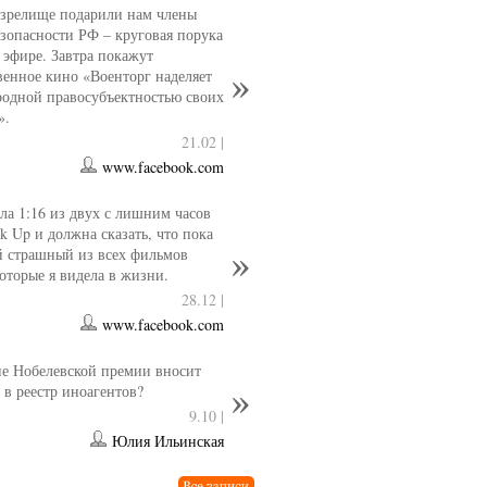
 зрелище подарили нам члены
езопасности РФ – круговая порука
 эфире. Завтра покажут
венное кино «Военторг наделяет
одной правосубъектностью своих
».
21.02 |
www.facebook.com
ла 1:16 из двух с лишним часов
k Up и должна сказать, что пока
й страшный из всех фильмов
которые я видела в жизни.
28.12 |
www.facebook.com
е Нобелевской премии вносит
 в реестр иноагентов?
9.10 |
Юлия Ильинская