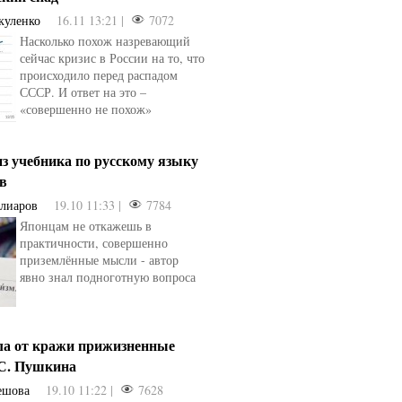
куленко
16.11 13:21 |
7072
Насколько похож назревающий
сейчас кризис в России на то, что
происходило перед распадом
СССР. И ответ на это –
«совершенно не похож»
з учебника по русскому языку
ев
Алиаров
19.10 11:33 |
7784
Японцам не откажешь в
практичности, совершенно
приземлённые мысли - автор
явно знал подноготную вопроса
ла от кражи прижизненные
.С. Пушкина
ешова
19.10 11:22 |
7628