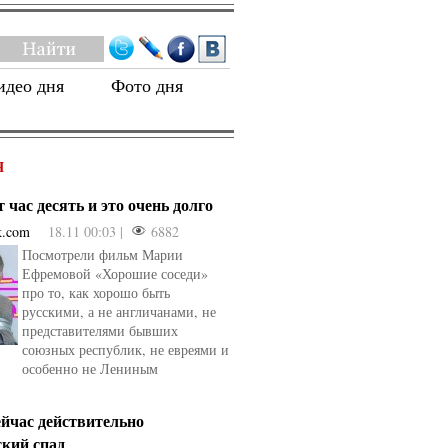
идео дня
Фото дня
Я
 час десять и это очень долго
k.com
18.11 00:03 |
6882
Посмотрели фильм Марии
Ефремовой «Хорошие соседи»
про то, как хорошо быть
русскими, а не англичанами, не
представителями бывших
союзных республик, не евреями и
особенно не Лениным
ейчас действительно
ский спад