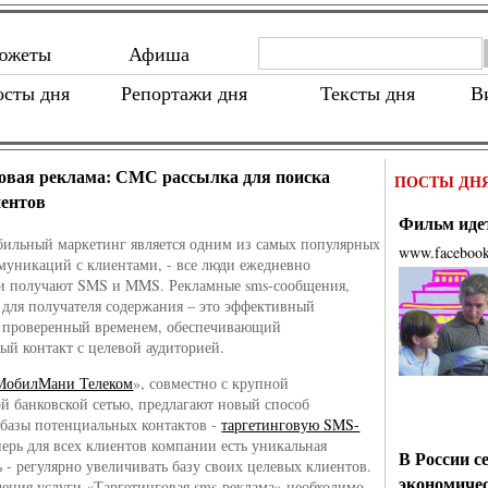
южеты
Афиша
осты дня
Репортажи дня
Тексты дня
В
овая реклама: СМС рассылка для поиска
ПОСТЫ ДН
ентов
Фильм идет
бильный маркетинг является одним из самых популярных
www.faceboo
муникаций с клиентами, - все люди ежедневно
 и получают SMS и MMS. Рекламные sms-сообщения,
 для получателя содержания – это эффективный
, проверенный временем, обеспечивающий
ый контакт с целевой аудиторией.
МобилМани Телеком
», совместно с крупной
й банковской сетью, предлагают новый способ
базы потенциальных контактов -
таргетинговую SMS-
перь для всех клиентов компании есть уникальная
В России с
 - регулярно увеличивать базу своих целевых клиентов.
экономиче
ения услуги «Таргетинговая sms-реклама» необходимо