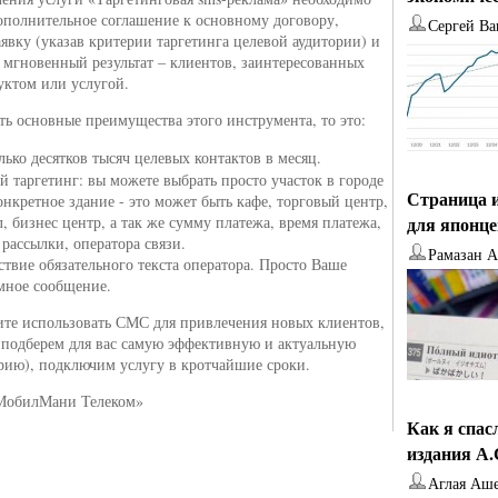
ополнительное соглашение к основному договору,
Сергей Ва
аявку (указав критерии таргетинга целевой аудитории) и
 мгновенный результат – клиентов, заинтересованных
ктом или услугой.
ть основные преимущества этого инструмента, то это:
лько десятков тысяч
целевых контактов в месяц.
й таргетинг: вы можете выбрать просто участок в городе
Страница и
онкретное здание - это может быть кафе, торговый центр,
л, бизнес центр, а так же сумму платежа, время платежа,
для японц
 рассылки, оператора связи.
Рамазан 
ствие обязательного текста оператора. Просто Ваше
мное сообщение.
ите использовать СМС для привлечения новых клиентов,
 подберем для вас самую эффективную и актуальную
орию), подключим услугу в кротчайшие сроки.
МобилМани Телеком»
Как я спас
издания А
Аглая Аш