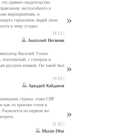
- это прямое свидетельство
управления, неспособного к
ным мероприятиям, и
ющего героизмом людей свою
ность к чему угодно.
24.12 |
Анатолий Несмиян
ментатор Василий Уткин.
 понтовитый, с гонором и
ым русским языком. Он такой был
19.03 |
Аркадий Кайданов
разведчик страны, глава СВР
 как-то хреново готов к
. Расколется на первом же.
мотреть
21.02 |
Maxim Dbar