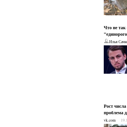
Что не так
"единорог
Илья Сачк
Рост числа
проблема 
vk.com
19.