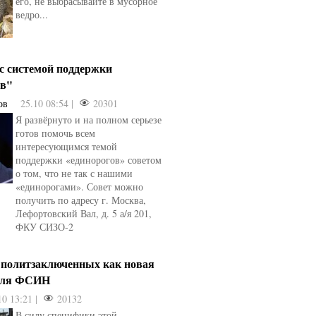
его, не выбрасывайте в мусорное
ведро...
 с системой поддержки
ов"
ов
25.10 08:54 |
20301
Я развёрнуто и на полном серьезе
готов помочь всем
интересующимся темой
поддержки «единорогов» советом
о том, что не так с нашими
«единорогами». Совет можно
получить по адресу г. Москва,
Лефортовский Вал, д. 5 а/я 201,
ФКУ СИЗО-2
 политзаключенных как новая
для ФСИН
10 13:21 |
20132
В силу специфики этой