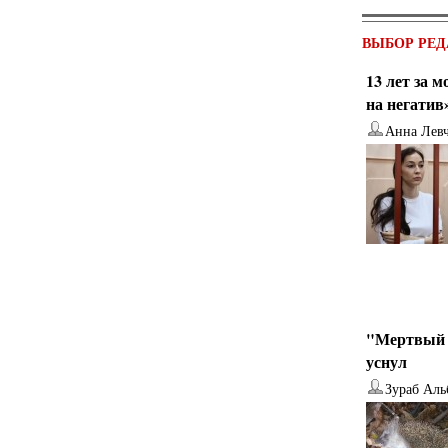
ВЫБОР РЕД
13 лет за 
на негатив
Анна Лев
"Мертвый 
уснул
Зураб Аль