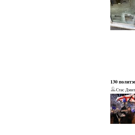
130 политз
Стас Дми
от
Наталья Верхова
от
Ирина Ин