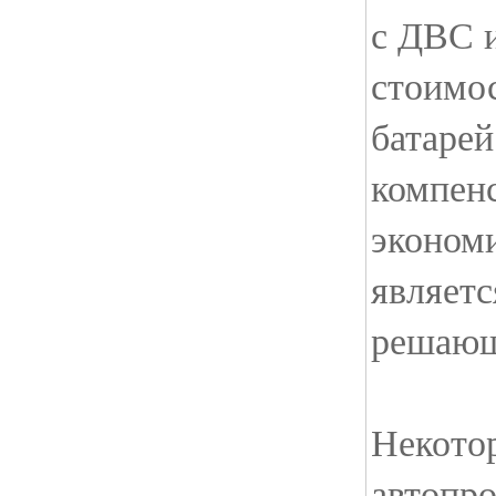
с ДВС 
стоимо
батарей
компенс
экономи
являетс
решающ
Некото
автопро