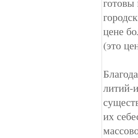
готовы
городск
цене бо
(это це
Благод
литий-и
сущест
их себе
массово