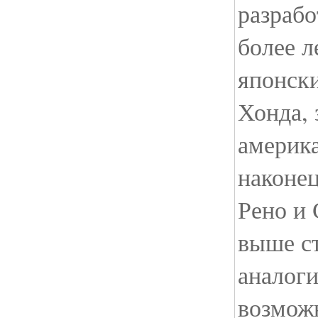
разраб
более л
японск
Хонда, 
америк
наконец
Рено и 
выше с
аналог
возмож