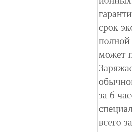
гаранти
срок эк
полной
может п
Заряжае
обычно
за 6 час
специа
всего з