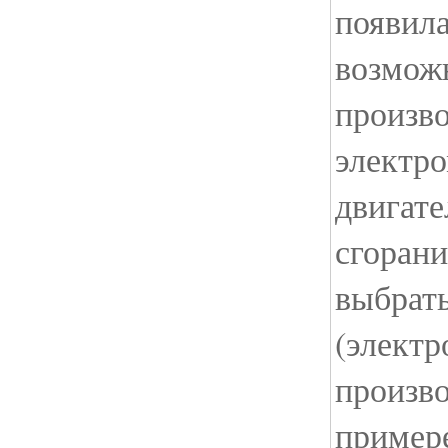
появил
возмож
произво
электр
двигате
сгорани
выбрат
(электр
произво
пример