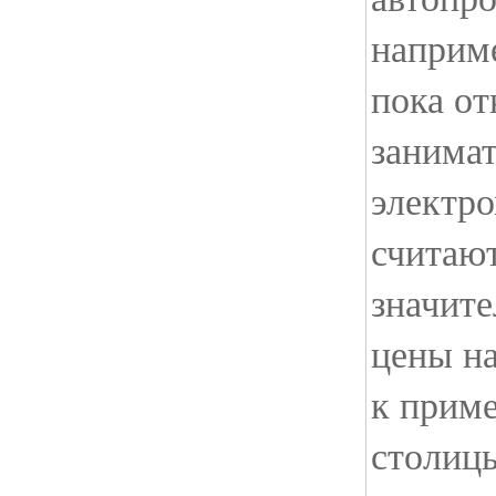
наприм
пока о
занимат
электр
считают
значит
цены на
к приме
столиц