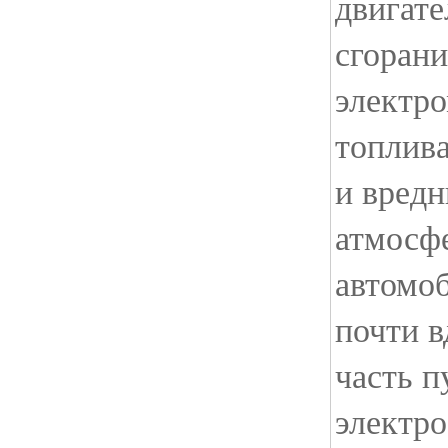
двигате
сгоран
электро
топлива
и вред
атмосфе
автомо
почти в
часть п
электро