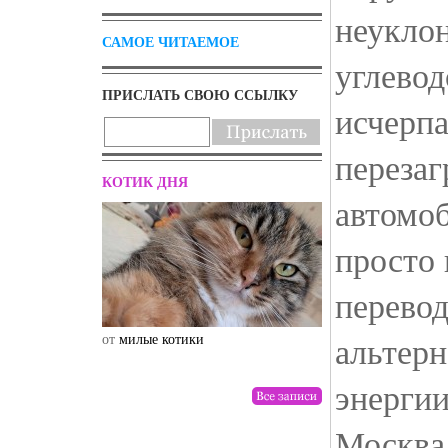
неукло
САМОЕ ЧИТАЕМОЕ
углевод
ПРИСЛАТЬ СВОЮ ССЫЛКУ
исчерпа
перезаг
КОТИК ДНЯ
автомоб
просто 
перевод
альтер
от
милые котики
от
drunktwi
энергии
Москва