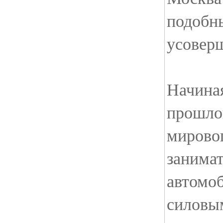
подобн
усовер
Начина
прошло
мирово
занимат
автомо
силовы