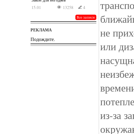
транспо
15.01
13258
4
ближай
не прих
РЕКЛАМА
Подождите.
или диз
насущн
неизбе
времени
потепле
из-за з
окружа