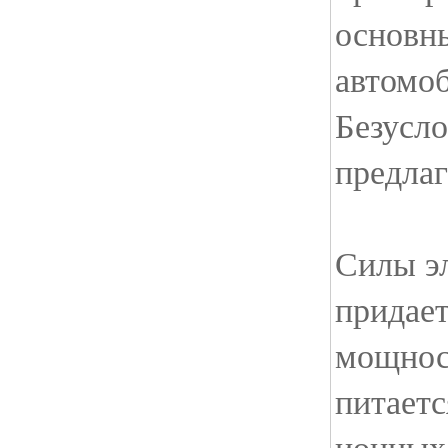
основн
автомоб
Безусло
предлаг
Силы э
придае
мощнос
питаетс
ионных 