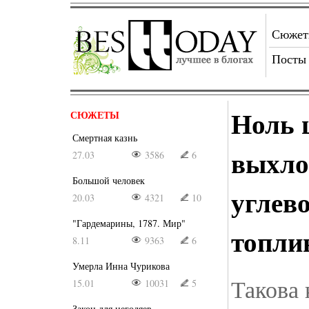
Сюже
Посты
Ноль 
СЮЖЕТЫ
Смертная казнь
выхло
27.03
3586
6
Большой человек
углев
20.03
4321
10
"Гардемарины, 1787. Мир"
топли
8.11
9363
6
Умерла Инна Чурикова
Такова
15.01
10031
5
Закон для негодяев