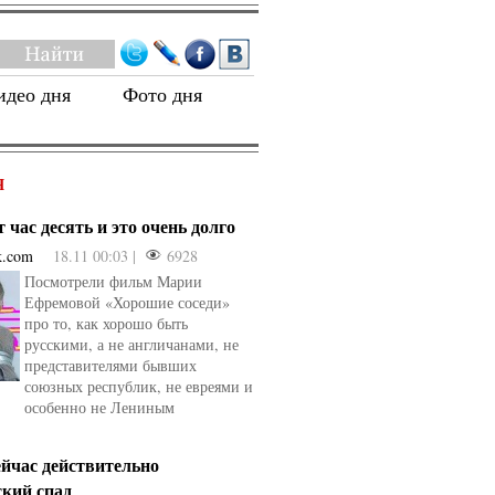
идео дня
Фото дня
Я
 час десять и это очень долго
k.com
18.11 00:03 |
6928
Посмотрели фильм Марии
Ефремовой «Хорошие соседи»
про то, как хорошо быть
русскими, а не англичанами, не
представителями бывших
союзных республик, не евреями и
особенно не Лениным
ейчас действительно
ский спад