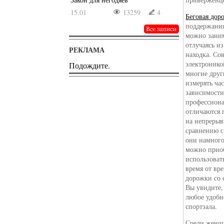
15.01
13259
4
Беговая дор
поддержания
можно заним
отлучаясь и
РЕКЛАМА
находка. Со
электронико
Подождите.
многие друг
измерять час
зависимости
профессиона
отличаются 
на непрерыв
сравнению с
они намного
можно приоб
использоват
время от вр
дорожки со 
Вы увидите,
любое удобн
спортзала.
Среди женщи