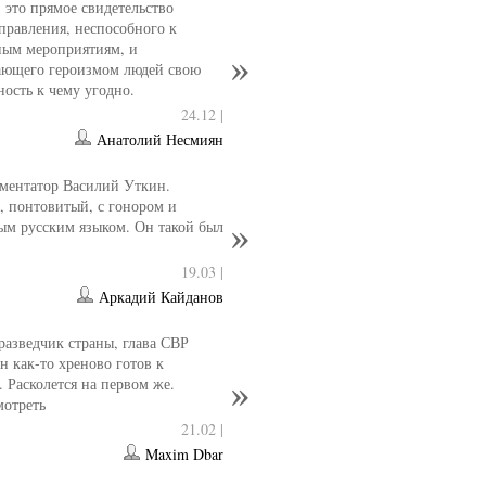
- это прямое свидетельство
управления, неспособного к
ным мероприятиям, и
ющего героизмом людей свою
ность к чему угодно.
24.12 |
Анатолий Несмиян
ментатор Василий Уткин.
 понтовитый, с гонором и
ым русским языком. Он такой был
19.03 |
Аркадий Кайданов
разведчик страны, глава СВР
 как-то хреново готов к
. Расколется на первом же.
мотреть
21.02 |
Maxim Dbar