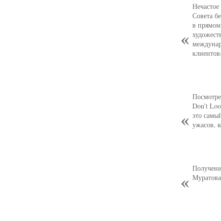
Нечастое
Совета б
в прямом
художест
междунар
клиентов
Посмотре
Don’t Loo
это самы
ужасов, 
Получени
Муратова