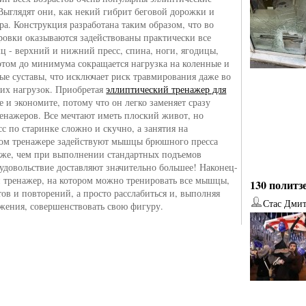
Выглядят они, как некий гибрит беговой дорожки и
ра. Конструкция разработана таким образом, что во
ровки оказываются задействованы практически все
 - верхний и нижний пресс, спина, ноги, ягодицы,
этом до минимума сокращается нагрузка на коленные и
ые суставы, что исключает риск травмирования даже во
их нагрузок. Приобретая
эллиптический тренажер для
е и экономите, потому что он легко заменяет сразу
ренажеров. Все мечтают иметь плоский живот, но
сс по старинке сложно и скучно, а занятия на
ом тренажере задействуют мышцы брюшного пресса
уже, чем при выполнении стандартных подъемов
 удовольствие доставляют значительно большее! Наконец-
н тренажер, на котором можно тренировать все мышцы,
130 политз
тов и повторений, а просто расслабиться и, выполняя
Стас Дми
жения, совершенствовать свою фигуру.
от
Наталья Верхова
от
Ирина Ин