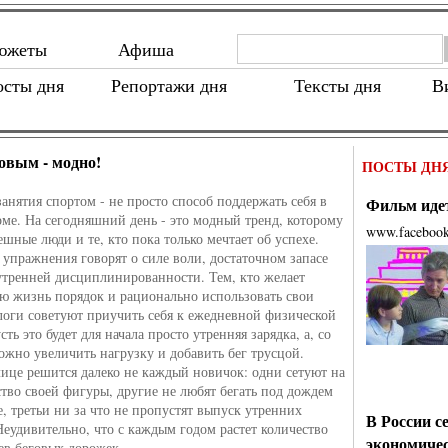
южеты
Афиша
осты дня
Репортажи дня
Тексты дня
В
овым - модно!
ПОСТЫ ДН
занятия спортом - не просто способ поддержать себя в
Фильм идет
ме. На сегодняшний день - это модный тренд, которому
www.faceboo
ешные люди и те, кто пока только мечтает об успехе.
упражнения говорят о силе воли, достаточном запасе
утренней дисциплинированности. Тем, кто желает
ою жизнь порядок и рационально использовать свои
логи советуют приучить себя к ежедневной физической
сть это будет для начала просто утренняя зарядка, а, со
ожно увеличить нагрузку и добавить бег трусцой.
лице решится далеко не каждый новичок: одни сетуют на
тво своей фигуры, другие не любят бегать под дождем
е, третьи ни за что не пропустят выпуск утренних
В России с
 Неудивительно, что с каждым годом растет количество
экономиче
в беговых дорожек.