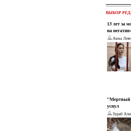
ВЫБОР РЕД
13 лет за 
на негатив
Анна Лев
"Мертвый 
уснул
Зураб Аль