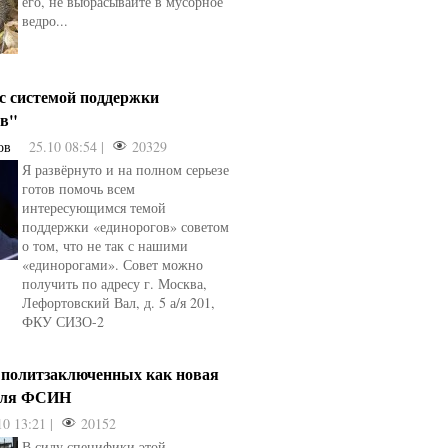
его, не выбрасывайте в мусорное
ведро...
 с системой поддержки
ов"
ов
25.10 08:54 |
20329
Я развёрнуто и на полном серьезе
готов помочь всем
интересующимся темой
поддержки «единорогов» советом
о том, что не так с нашими
«единорогами». Совет можно
получить по адресу г. Москва,
Лефортовский Вал, д. 5 а/я 201,
ФКУ СИЗО-2
 политзаключенных как новая
для ФСИН
10 13:21 |
20152
В силу специфики этой