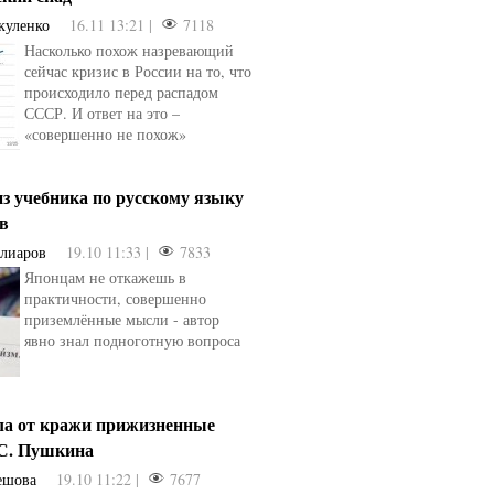
куленко
16.11 13:21 |
7118
Насколько похож назревающий
сейчас кризис в России на то, что
происходило перед распадом
СССР. И ответ на это –
«совершенно не похож»
з учебника по русскому языку
ев
Алиаров
19.10 11:33 |
7833
Японцам не откажешь в
практичности, совершенно
приземлённые мысли - автор
явно знал подноготную вопроса
ла от кражи прижизненные
.С. Пушкина
ешова
19.10 11:22 |
7677