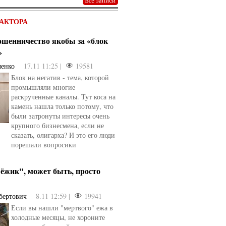
АКТОРА
мошенничество якобы за «блок
»
ченко
17.11 11:25 |
19581
Блок на негатив - тема, которой
промышляли многие
раскрученные каналы. Тут коса на
камень нашла только потому, что
были затронуты интересы очень
крупного бизнесмена, если не
сказать, олигарха? И это его люди
порешали вопросики
ёжик", может быть, просто
бертович
8.11 12:59 |
19941
Если вы нашли "мертвого" ежа в
холодные месяцы, не хороните