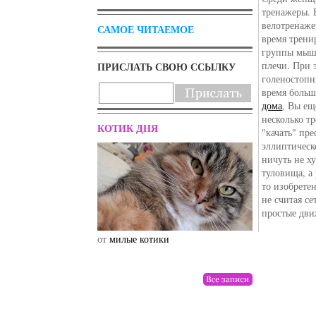
тренажеры. 
велотренаже
САМОЕ ЧИТАЕМОЕ
время трени
группы мышц
плечи. При 
ПРИСЛАТЬ СВОЮ ССЫЛКУ
голеностопн
время больш
дома
, Вы ещ
несколько т
КОТИК ДНЯ
"качать" пре
эллиптическ
ничуть не х
туловища, а
то изобрете
не считая се
простые дви
от
милые котики
от
drunktwi