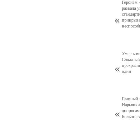
Героизм 
развала 
стандарт
прикрыва
неспособ
Умер ком
Сложный,
прекрасн
один
Главный 
Нарышкин
допросам
Больно с