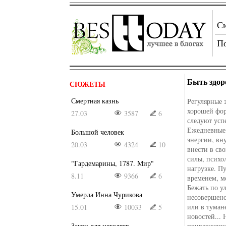
С
П
Быть здор
СЮЖЕТЫ
Смертная казнь
Регулярные 
хорошей фор
27.03
3587
6
следуют усп
Ежедневные 
Большой человек
энергии, вн
20.03
4324
10
внести в св
силы, психо
"Гардемарины, 1787. Мир"
нагрузке. Пу
8.11
9366
6
временем, м
Бежать по у
Умерла Инна Чурикова
несовершенс
или в туман
15.01
10033
5
новостей...
Закон для негодяев
приверженце