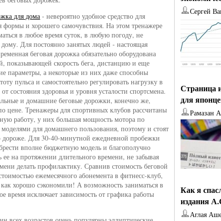
Сергей Ва
ожка для дома
- невероятно удобное средство для
 формы и хорошего самочувствия. На этом тренажере
аться в любое время суток, в любую погоду, не
з дому. Для постоянно занятых людей - настоящая
временная беговая дорожка обязательно оборудована
й, показывающей скорость бега, дистанцию и еще
ие параметры, а некоторые из них даже способны
тоту пульса и самостоятельно регулировать нагрузку в
Страница и
 от состояния здоровья и уровня усталости спортсмена.
для японц
льные и домашние беговые дорожки, конечно же,
по цене. Тренажеры для спортивных клубов рассчитаны
Рамазан 
ную работу, у них большая мощность мотора по
 моделями для домашнего пользования, поэтому и стоят
 дороже. Для 30-40-минутной ежедневной пробежки
рести вполне бюджетную модель и благополучно
ь ее на протяжении длительного времени, не забывая
емени делать профилактику. Сравнив стоимость беговой
стоимостью ежемесячного абонемента в фитнесс-клуб,
 как хорошо сэкономили! А возможность заниматься в
Как я спас
ое время исключает зависимость от графика работы
издания А
Аглая Аш
н всех возрастов очень популярны эллиптические