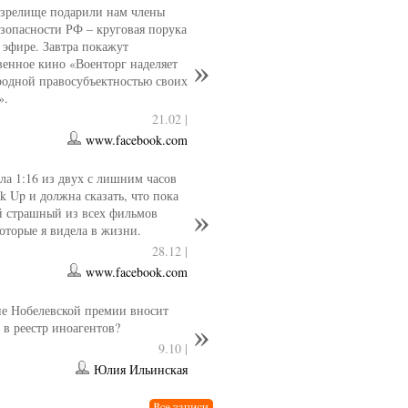
 зрелище подарили нам члены
езопасности РФ – круговая порука
 эфире. Завтра покажут
венное кино «Военторг наделяет
одной правосубъектностью своих
».
21.02 |
www.facebook.com
ла 1:16 из двух с лишним часов
k Up и должна сказать, что пока
й страшный из всех фильмов
которые я видела в жизни.
28.12 |
www.facebook.com
е Нобелевской премии вносит
 в реестр иноагентов?
9.10 |
Юлия Ильинская