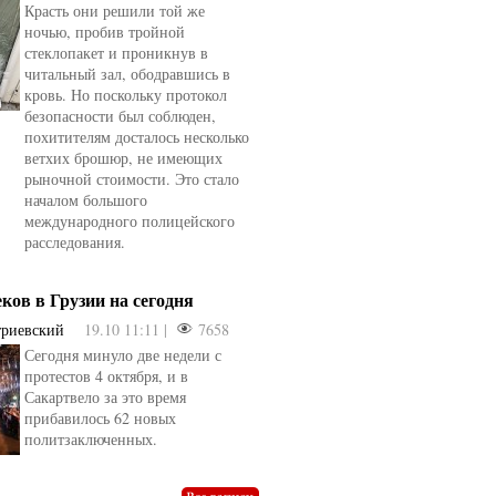
Красть они решили той же
ночью, пробив тройной
стеклопакет и проникнув в
читальный зал, ободравшись в
кровь. Но поскольку протокол
безопасности был соблюден,
похитителям досталось несколько
ветхих брошюр, не имеющих
рыночной стоимости. Это стало
началом большого
международного полицейского
расследования.
еков в Грузии на сегодня
триевский
19.10 11:11 |
7658
Сегодня минуло две недели с
овели
от
kotyaravesel
от
Анна Бойко
протестов 4 октября, и в
Сакартвело за это время
прибавилось 62 новых
политзаключенных.