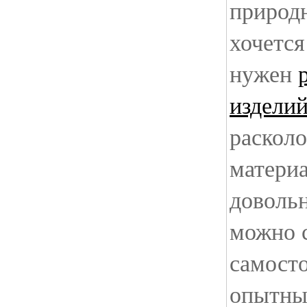
природ
хочется
нужен
издели
раскол
матери
доволь
можно 
самосто
опытны