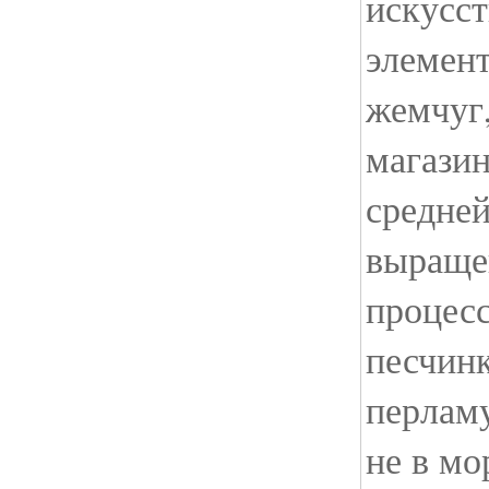
искусс
элемент
жемчуг,
магазин
средней
выраще
процес
песчин
перламу
не в мор