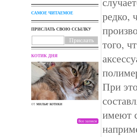
случает
редко, 
САМОЕ ЧИТАЕМОЕ
произв
ПРИСЛАТЬ СВОЮ ССЫЛКУ
того, ч
аксессу
КОТИК ДНЯ
полиме
При эт
состав
от
милые котики
от
drunktwi
имеют с
наприме