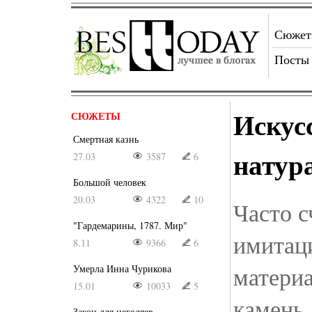
Сюже
Посты
Искус
СЮЖЕТЫ
Смертная казнь
натур
27.03
3587
6
Большой человек
20.03
4322
10
Часто с
"Гардемарины, 1787. Мир"
имитац
8.11
9366
6
матери
Умерла Инна Чурикова
15.01
10033
5
камень,
Закон для негодяев