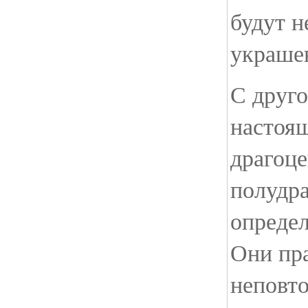
будут 
украшен
С друго
настоя
драгоц
полудр
опреде
Они пра
неповт