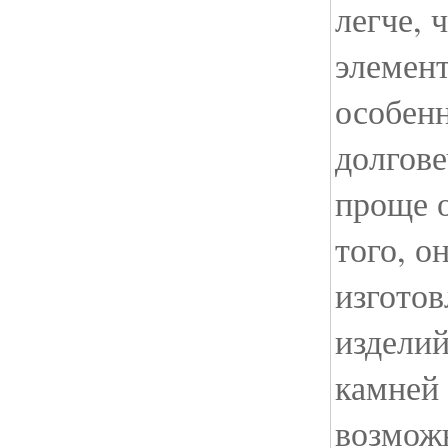
легче, 
элемент
особенн
долгове
проще о
того, о
изгото
изделий
камней 
возможн