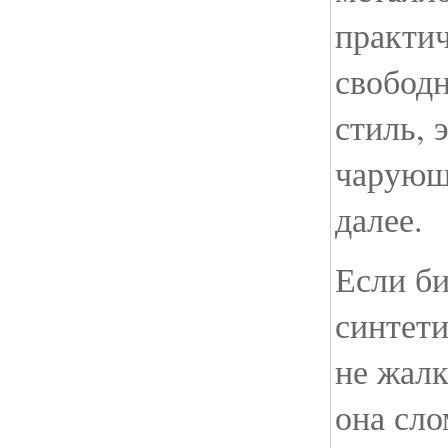
практи
свобод
стиль, 
чарующи
далее.
Если б
синтет
не жалк
она сло