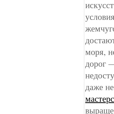
искусс
услови
жемчуг
достают
моря, н
дорог 
недосту
даже н
мастерс
выраще