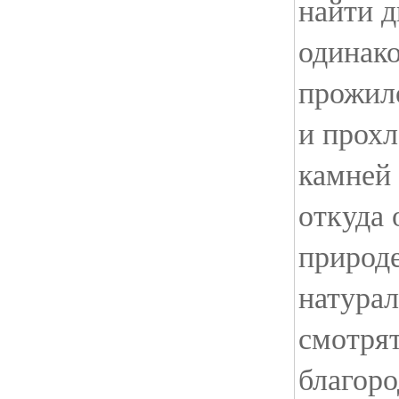
найти д
одинак
прожил
и прохл
камней 
откуда
природе
натура
смотрят
благоро