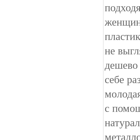
подход
женщина
пласти
не выгл
дешево
себе ра
молода
с помо
натура
металло