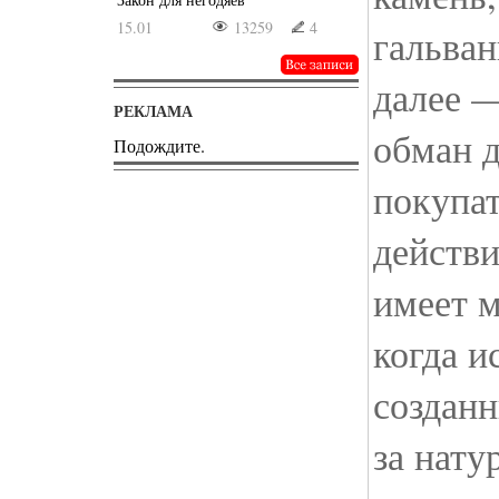
15.01
13259
4
гальван
далее —
РЕКЛАМА
обман 
Подождите.
покупат
действ
имеет м
когда и
создан
за нату