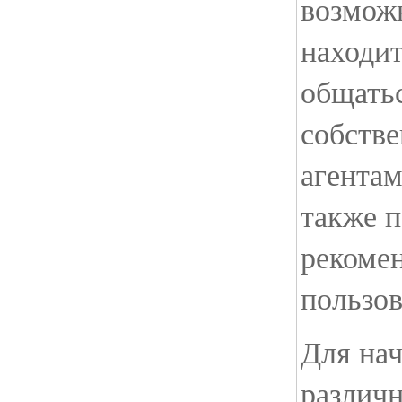
возмож
находи
общать
собств
агентам
также п
рекоме
пользов
Для нач
различ