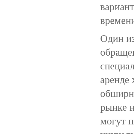
вариант
времени
Один из
обращен
специа
аренде
обширн
рынке 
могут 