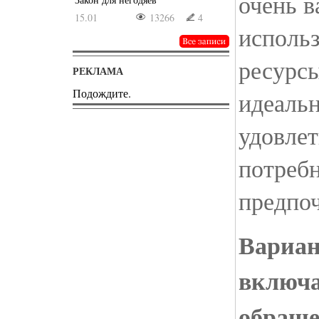
очень в
15.01
13266
4
использ
ресурсы
РЕКЛАМА
Подождите.
идеаль
удовле
потреб
предпоч
Вариан
включа
обраще