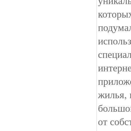
уникаль
которых
подума
использ
специа
интерн
прилож
жилья, 
большо
от собс