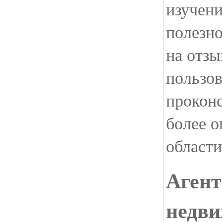
изучени
полезно
на отзы
пользов
проконс
более 
област
Агент
недви