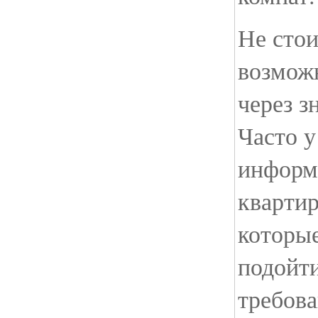
Не стои
возмож
через з
Часто у
информ
квартир
которые
подойт
требова