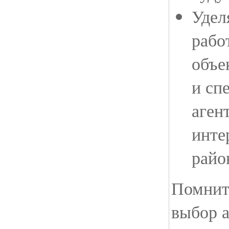
Удел
рабо
объе
и сп
аген
инте
райо
Помнит
выбор а