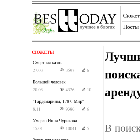
Сюже
Посты
Лучши
СЮЖЕТЫ
Смертная казнь
поиск
27.03
3597
6
Большой человек
аренд
20.03
4326
10
"Гардемарины, 1787. Мир"
8.11
9386
6
Умерла Инна Чурикова
В поиск
15.01
10041
5
Закон для негодяев