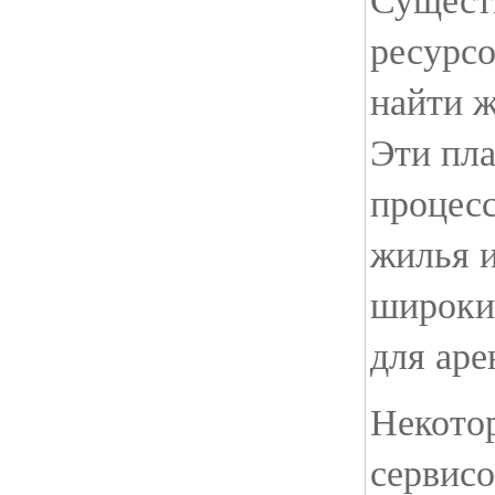
ресурсо
найти ж
Эти пл
процес
жилья 
широки
для аре
Некотор
сервисо