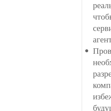
реал
чтоб
серв
аген
Пров
необ
разр
комп
избе
буду