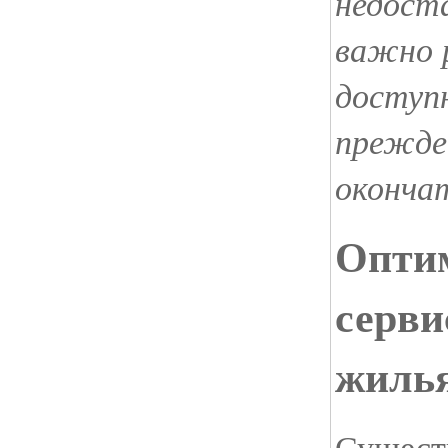
недост
важно 
доступ
прежде
оконча
Опти
серви
жиль
Существ