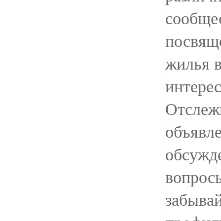
сообще
посвящ
жилья в
интере
Отслеж
объявле
обсужде
вопросы
забывай