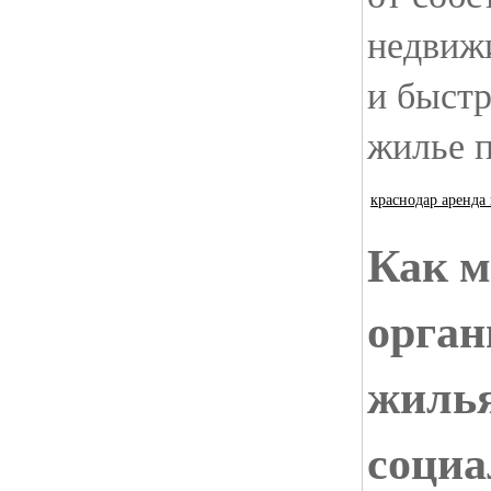
недвиж
и быст
жилье п
краснодар аренда
Как 
орган
жилья
социа