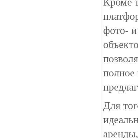
Кроме т
платфо
фото- и
объект
позволя
полное 
предла
Для тог
идеальн
аренды,