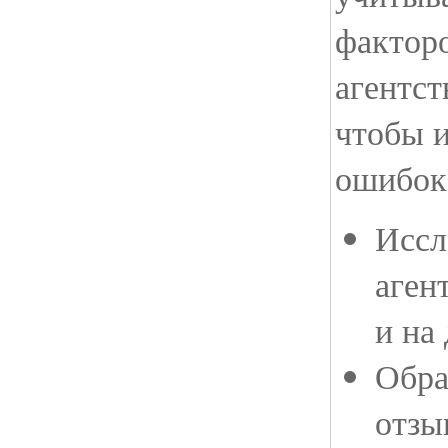
фактор
агентст
чтобы 
ошибок
Иссл
аген
и на
Обра
отзы