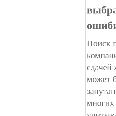
выбра
ошиб
Поиск 
компан
сдачей 
может 
запута
многих
учитыв