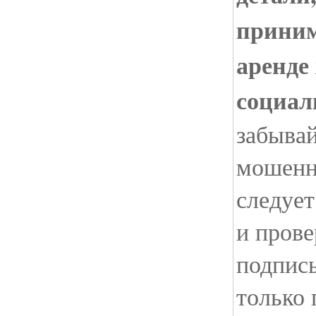
приним
аренде
социал
забыва
мошенн
следуе
и прове
подпис
только 