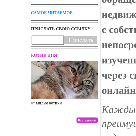
недвиж
САМОЕ ЧИТАЕМОЕ
с собс
ПРИСЛАТЬ СВОЮ ССЫЛКУ
непоср
КОТИК ДНЯ
изучен
через 
онлайн
от
милые котики
от
drunktwi
Каждый
преиму