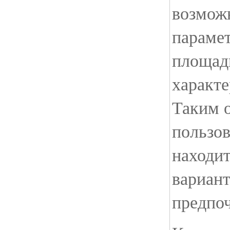
возмож
парамет
площадь
характе
Таким 
пользо
находи
вариан
предпо