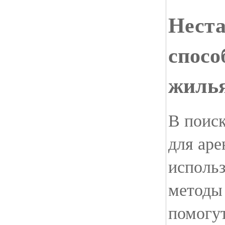
Нест
спосо
жилья
В поис
для ар
исполь
методы 
помогу