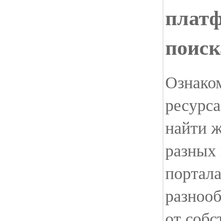
плат
поиск
Ознако
ресурса
найти ж
разных 
портала
разноо
от собс