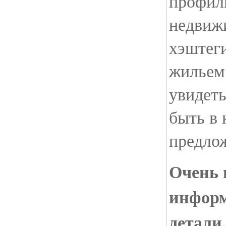
профил
недвиж
хэштеги
жильем
увидеть
быть в 
предло
Очень 
информ
детали