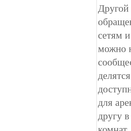
Другой 
обраще
сетям и
можно 
сообщес
делятс
доступ
для аре
другу в
комнат.