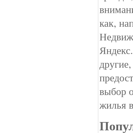
внимани
как, на
Недвижи
Яндекс
другие,
предос
выбор о
жилья в
Попул