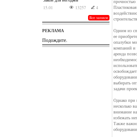
прочностью 
Пластиковая
15.01
13257
4
воздействию
строительст
РЕКЛАМА
Одним из сп
ее приобрет
Подождите.
опалубки мо
компаний и 
аренда позво
необходимос
использоват
освобождает
оборудовани
выбирать оп
задачи проек
Однако при 
несколько в
внимание на
избежать не
Также важно
оборудовани