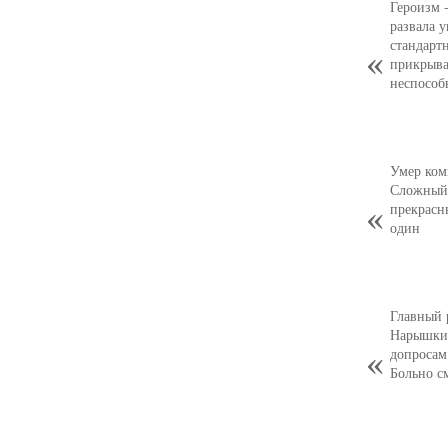
Героизм 
развала 
стандарт
прикрыва
неспособ
Умер ком
Сложный,
прекрасн
один
Главный 
Нарышкин
допросам
Больно с