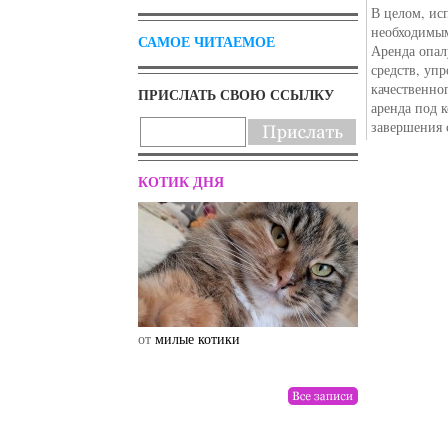
В целом, ис
необходимым
САМОЕ ЧИТАЕМОЕ
Аренда опа
средств, уп
качественно
ПРИСЛАТЬ СВОЮ ССЫЛКУ
аренда под 
завершения 
КОТИК ДНЯ
от
милые котики
от
drunktwi