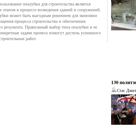
пользование опалубки для строительства является
 этапом в процессе возведения зданий и сооружений.
лубки может быть выгодным решением для экономии
рощения процесса строительства и обеспечения
го результата. Правильный выбор типа опалубки и ее
конкретные задачи проекта помогут достичь успешного
строительных работ.
130 политз
Стас Дми
от
Наталья Верхова
от
Ирина Ин