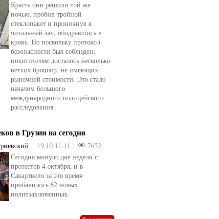
Красть они решили той же
ночью, пробив тройной
стеклопакет и проникнув в
читальный зал, ободравшись в
кровь. Но поскольку протокол
безопасности был соблюден,
похитителям досталось несколько
ветхих брошюр, не имеющих
рыночной стоимости. Это стало
началом большого
международного полицейского
расследования.
еков в Грузии на сегодня
триевский
19.10 11:11 |
7652
Сегодня минуло две недели с
овели
от
kotyaravesel
от
Анна Бойко
протестов 4 октября, и в
Сакартвело за это время
прибавилось 62 новых
политзаключенных.