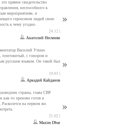
- это прямое свидетельство
управления, неспособного к
ным мероприятиям, и
ющего героизмом людей свою
ность к чему угодно.
24.12 |
Анатолий Несмиян
ментатор Василий Уткин.
 понтовитый, с гонором и
ым русским языком. Он такой был
19.03 |
Аркадий Кайданов
разведчик страны, глава СВР
 как-то хреново готов к
. Расколется на первом же.
мотреть
21.02 |
Maxim Dbar