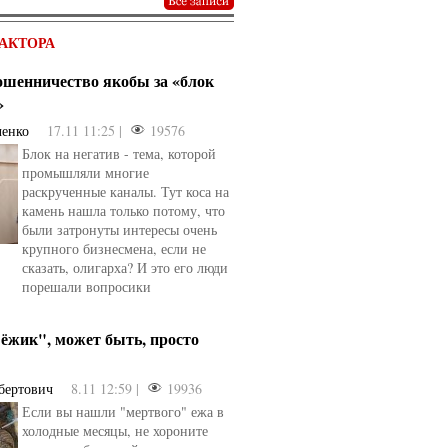
АКТОРА
мошенничество якобы за «блок
»
ченко
17.11 11:25 |
19576
Блок на негатив - тема, которой
промышляли многие
раскрученные каналы. Тут коса на
камень нашла только потому, что
были затронуты интересы очень
крупного бизнесмена, если не
сказать, олигарха? И это его люди
порешали вопросики
ёжик", может быть, просто
бертович
8.11 12:59 |
19936
Если вы нашли "мертвого" ежа в
холодные месяцы, не хороните