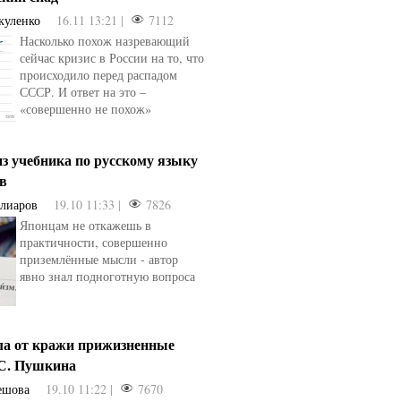
куленко
16.11 13:21 |
7112
Насколько похож назревающий
сейчас кризис в России на то, что
происходило перед распадом
СССР. И ответ на это –
«совершенно не похож»
з учебника по русскому языку
ев
Алиаров
19.10 11:33 |
7826
Японцам не откажешь в
практичности, совершенно
приземлённые мысли - автор
явно знал подноготную вопроса
ла от кражи прижизненные
.С. Пушкина
ешова
19.10 11:22 |
7670