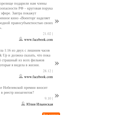
 зрелище подарили нам члены
езопасности РФ – круговая порука
 эфире. Завтра покажут
венное кино «Военторг наделяет
одной правосубъектностью своих
».
21.02 |
www.facebook.com
ла 1:16 из двух с лишним часов
k Up и должна сказать, что пока
й страшный из всех фильмов
которые я видела в жизни.
28.12 |
www.facebook.com
е Нобелевской премии вносит
 в реестр иноагентов?
9.10 |
Юлия Ильинская