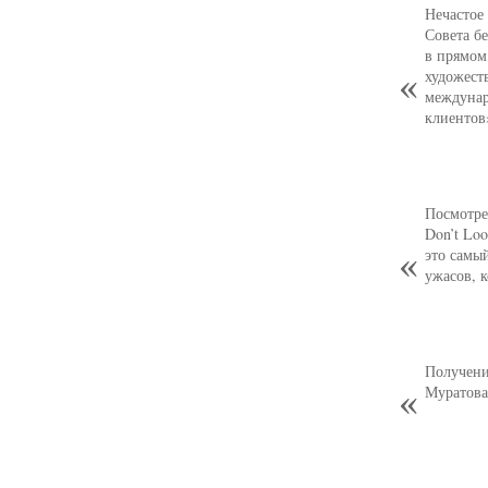
Нечастое
Совета б
в прямом
художест
междунар
клиентов
Посмотре
Don’t Loo
это самы
ужасов, 
Получени
Муратова