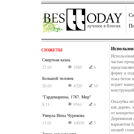
С
П
Использов
СЮЖЕТЫ
Использован
Смертная казнь
частью проц
27.03
3585
6
представляе
форму и под
Большой человек
пока бетон 
играет важн
20.03
4320
10
конструкций,
"Гардемарины, 1787. Мир"
Опалубка мо
8.11
9361
6
как дерево,
от конкретн
Умерла Инна Чурикова
Деревянная 
15.01
10030
5
вариантом б
низкой стои
Закон для негодяев