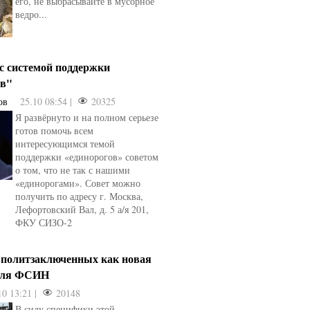
его, не выбрасывайте в мусорное
ведро...
 с системой поддержки
ов"
ов
25.10 08:54 |
20325
Я развёрнуто и на полном серьезе
готов помочь всем
интересующимся темой
поддержки «единорогов» советом
о том, что не так с нашими
«единорогами». Совет можно
получить по адресу г. Москва,
Лефортовский Вал, д. 5 а/я 201,
ФКУ СИЗО-2
 политзаключенных как новая
для ФСИН
10 13:21 |
20148
В силу специфики этой