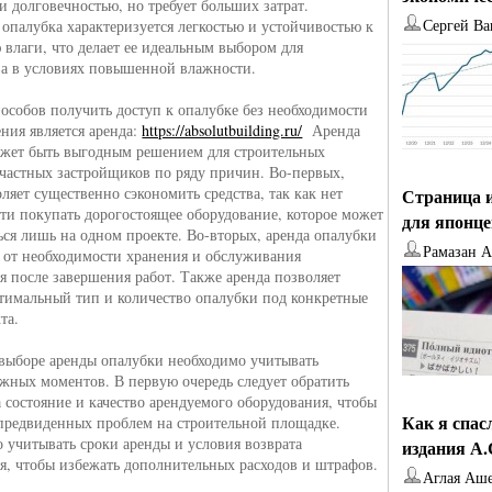
и долговечностью, но требует больших затрат.
Сергей Ва
 опалубка характеризуется легкостью и устойчивостью к
 влаги, что делает ее идеальным выбором для
ва в условиях повышенной влажности.
особов получить доступ к опалубке без необходимости
ения является аренда:
https://absolutbuilding.ru/
Аренда
жет быть выгодным решением для строительных
частных застройщиков по ряду причин. Во-первых,
ляет существенно сэкономить средства, так как нет
Страница и
ти покупать дорогостоящее оборудование, которое может
для японц
ься лишь на одном проекте. Во-вторых, аренда опалубки
Рамазан 
 от необходимости хранения и обслуживания
я после завершения работ. Также аренда позволяет
тимальный тип и количество опалубки под конкретные
та.
выборе аренды опалубки необходимо учитывать
ажных моментов. В первую очередь следует обратить
 состояние и качество арендуемого оборудования, чтобы
Как я спас
предвиденных проблем на строительной площадке.
 учитывать сроки аренды и условия возврата
издания А
я, чтобы избежать дополнительных расходов и штрафов.
Аглая Аш