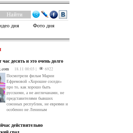
идео дня
Фото дня
Я
 час десять и это очень долго
k.com
18.11 00:03 |
6922
Посмотрели фильм Марии
Ефремовой «Хорошие соседи»
про то, как хорошо быть
русскими, а не англичанами, не
представителями бывших
союзных республик, не евреями и
особенно не Лениным
ейчас действительно
ский спад