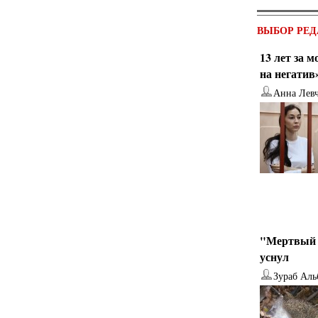
ВЫБОР РЕД
13 лет за 
на негатив
Анна Лев
"Мертвый 
уснул
Зураб Аль