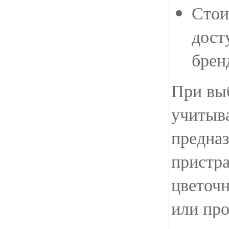
Стои
дост
брен
При вы
учитыва
предназ
пристр
цветоч
или пр