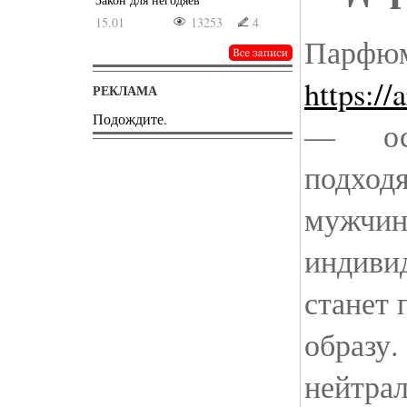
15.01
13253
4
Парфюм
https:/
РЕКЛАМА
Подождите.
— особ
подходя
мужчин
индивид
станет 
образу
нейтрал