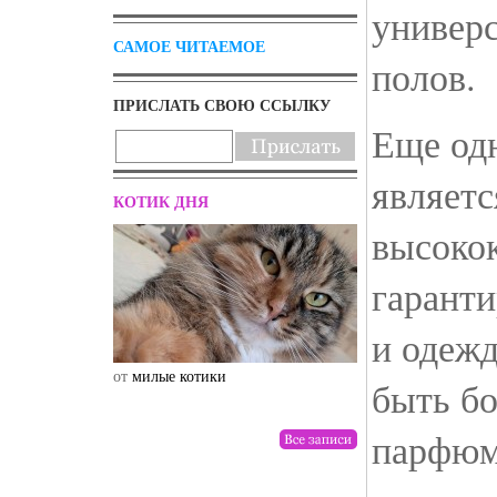
универ
САМОЕ ЧИТАЕМОЕ
полов.
ПРИСЛАТЬ СВОЮ ССЫЛКУ
Еще од
являетс
КОТИК ДНЯ
высокок
гаранти
и одежд
от
милые котики
от
drunktwi
быть б
парфюм