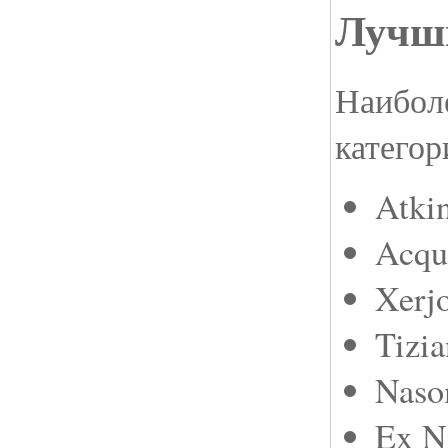
Лучши
Наибол
категор
Atki
Acqu
Xerjo
Tizia
Naso
Ex N