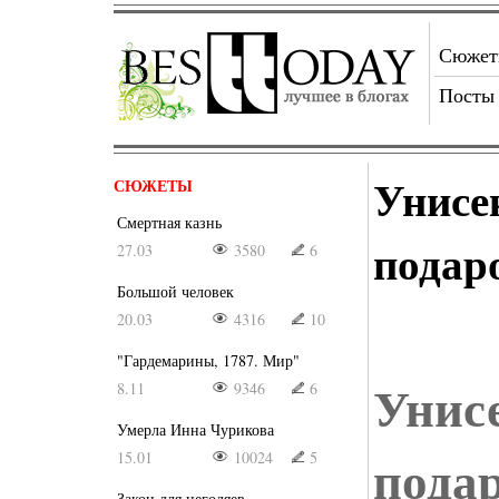
Сюже
Посты
Унисе
СЮЖЕТЫ
Смертная казнь
подар
27.03
3580
6
Большой человек
20.03
4316
10
"Гардемарины, 1787. Мир"
Унис
8.11
9346
6
Умерла Инна Чурикова
пода
15.01
10024
5
Закон для негодяев