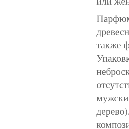
или же
Парфюм
древесн
также ф
Упаков
неброс
отсутс
мужские
дерево)
компози