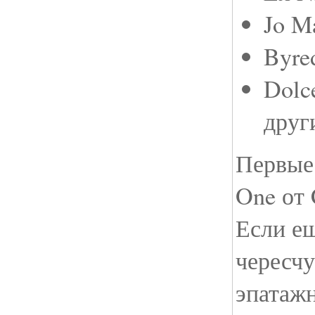
Jo M
Byre
Dolc
друг
Первые
One от 
Если ещ
чересч
эпатажн