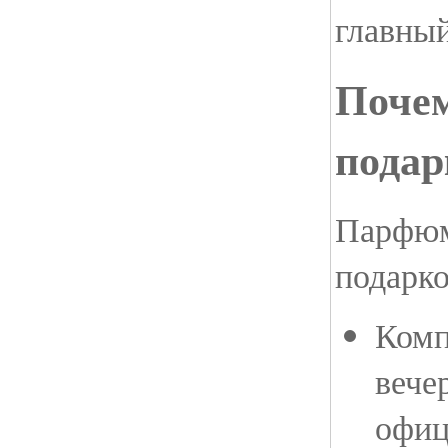
главны
Почем
подар
Парфюм
подарко
Комп
вече
офиц