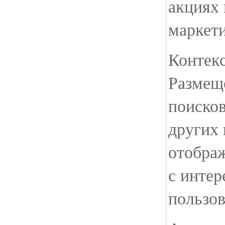
акциях 
маркет
Контекс
Размещ
поиско
других 
отображ
с интер
пользов