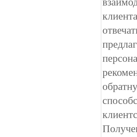
взаимод
клиент
отвечат
предлаг
персон
рекомен
обратну
способ
клиентс
Получе