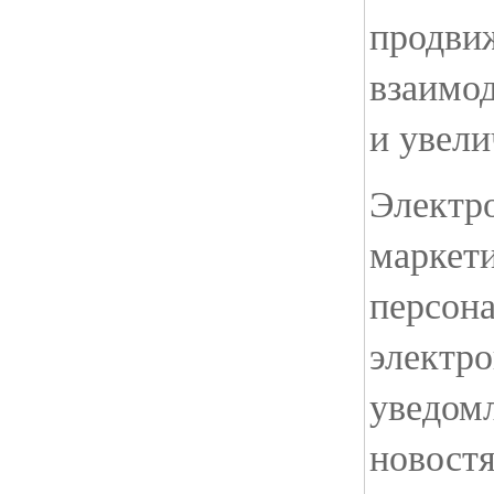
продви
взаимод
и увели
Электр
маркети
персон
электр
уведомл
новостя