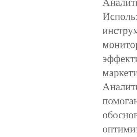
Аналити
Исполь
инстру
монито
эффект
маркет
Аналит
помога
обосно
оптимиз