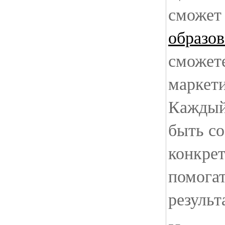
сможет
образо
сможете
маркети
Каждый
быть со
конкре
помога
результ