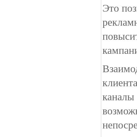
Это поз
рекламн
повыси
кампан
Взаимо
клиент
каналы
возмож
непоср