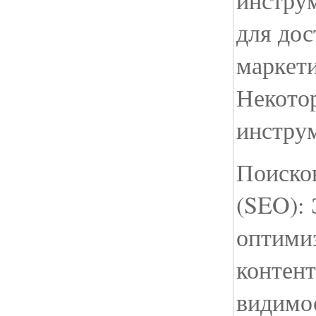
для до
маркет
Некото
инстру
Поиско
(SEO): 
оптимиз
контент
видимо