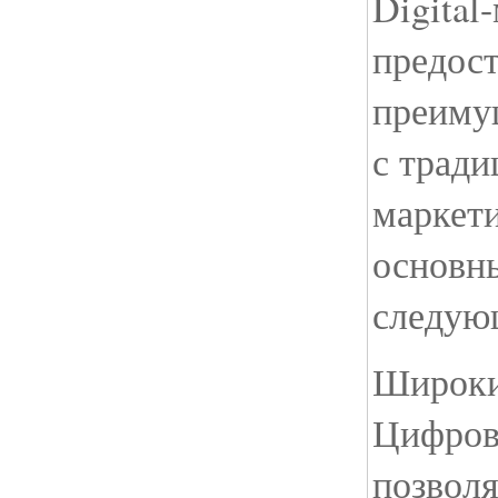
Digital
предост
преиму
с трад
маркети
основн
следую
Широки
Цифров
позвол