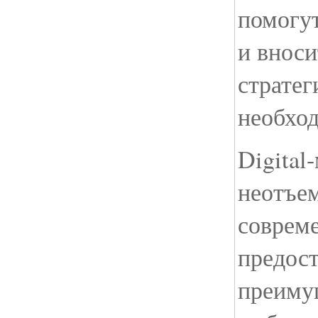
помогут
и вноси
стратег
необхо
Digital
неотъе
совреме
предос
преиму