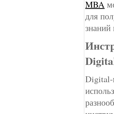
MBA
мо
для пол
знаний 
Инст
Digit
Digital
исполь
разноо
инстру