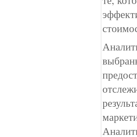
те, кот
эффекти
стоимос
Аналити
выбран
предос
отслежи
резуль
маркет
Аналит