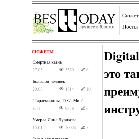
Сюже
Посты
Digita
СЮЖЕТЫ
Смертная казнь
это та
27.03
3579
6
Большой человек
преим
20.03
4314
10
"Гардемарины, 1787. Мир"
инстр
8.11
9338
6
Умерла Инна Чурикова
15.01
10024
5
Закон для негодяев