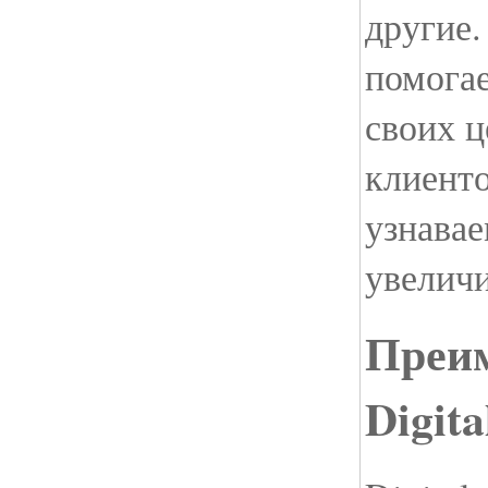
другие.
помога
своих ц
клиент
узнавае
увелич
Преи
Digit