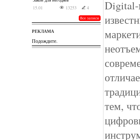
Digital
15.01
13253
4
извест
маркети
РЕКЛАМА
Подождите.
неотъе
совреме
отличае
традиц
тем, чт
цифров
инстру