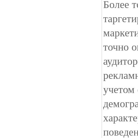
Более т
таргети
маркети
точно 
аудитор
реклам
учетом 
демогр
характе
поведен