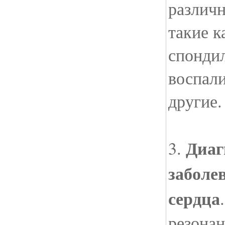
различн
такие к
спондил
воспал
другие.
Диаг
3.
заболе
сердца
резона