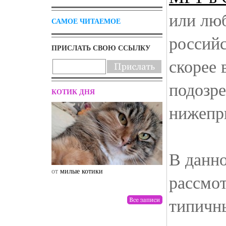
или лю
САМОЕ ЧИТАЕМОЕ
российс
ПРИСЛАТЬ СВОЮ ССЫЛКУ
скорее 
подозре
КОТИК ДНЯ
нижепр
В данно
от
милые котики
от
drunktwi
рассмо
типичны