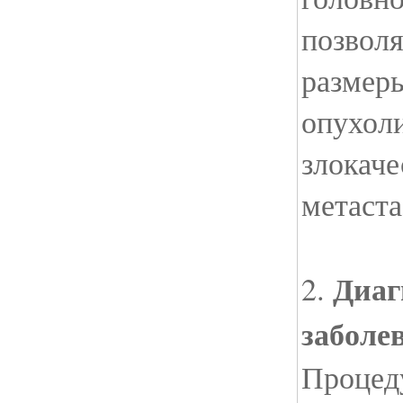
позволя
размер
опухоли
злокаче
метаста
Диаг
2.
заболе
Процед