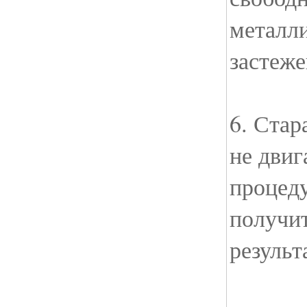
металли
застеже
6. Стар
не двиг
процед
получит
результ