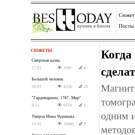
Сюже
Посты
Когда
СЮЖЕТЫ
Смертная казнь
сдела
27.03
3595
6
Большой человек
Магнит
20.03
4326
10
"Гардемарины, 1787. Мир"
томогр
8.11
9378
6
одним 
Умерла Инна Чурикова
15.01
10040
5
методо
Закон для негодяев