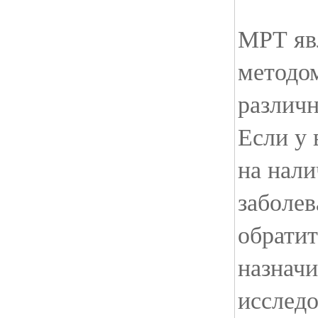
МРТ яв
методо
различн
Если у 
на нали
заболев
обратит
назнач
исследо