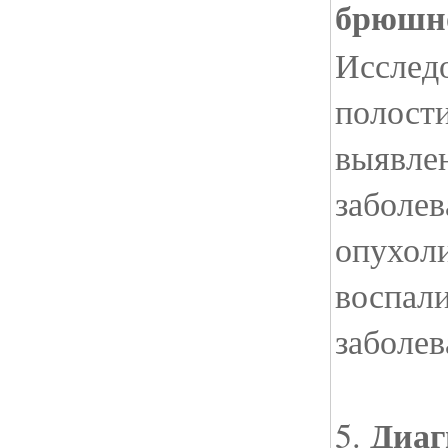
брюшно
Исслед
полости
выявле
заболев
опухоли
воспал
заболев
Диаг
5.