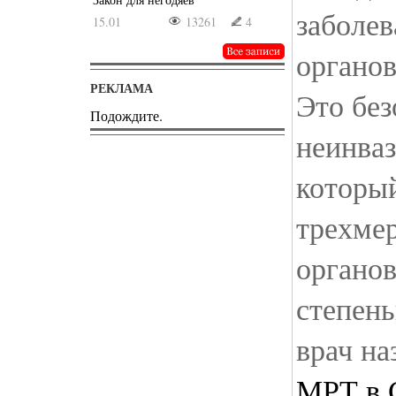
заболе
15.01
13261
4
органов
РЕКЛАМА
Это бе
Подождите.
неинва
который
трехме
органов
степень
врач на
МРТ в 