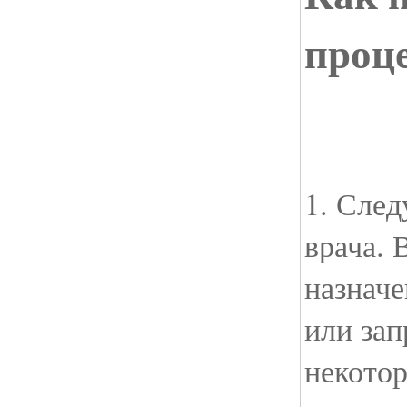
проц
1. Сле
врача. 
назначе
или за
некото