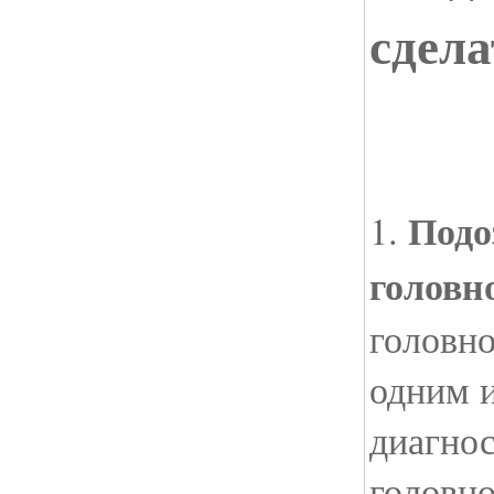
сдел
Подо
1.
головно
головно
одним 
диагно
головно