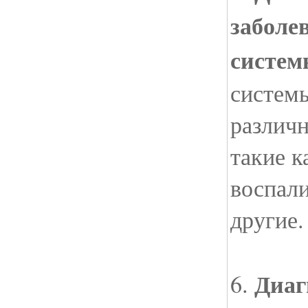
заболе
систе
систем
различн
такие к
воспал
другие.
Диаг
6.