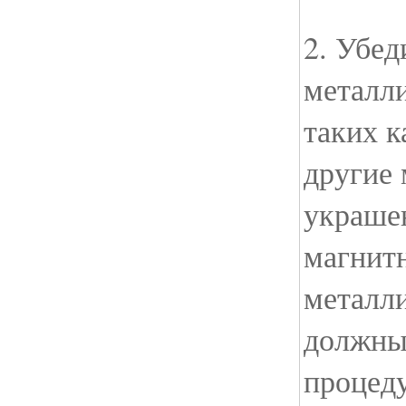
2. Убед
металл
таких к
другие
украше
магнитн
металл
должны
процед