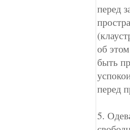
перед 
простр
(клауст
об этом
быть п
успокои
перед п
5. Одев
свобод