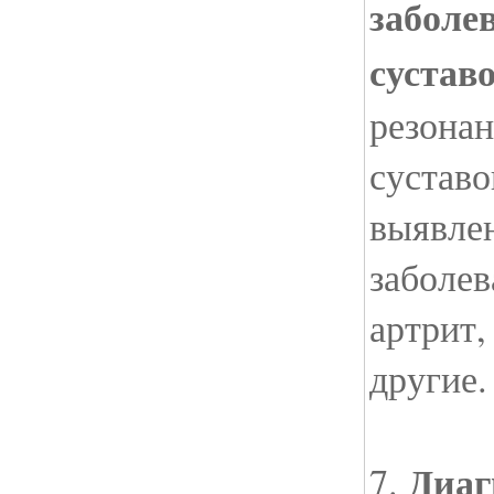
заболе
сустав
резона
суставо
выявле
заболев
артрит,
другие.
Диаг
7.