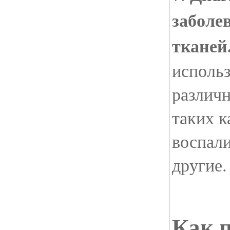
заболе
тканей
использ
различн
таких к
воспал
другие.
Как п